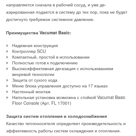
направляется сначала в рабочий сосуд, и уже де-
→
Бренд De Dietrich представил обновленную линейку
стальных котлов серии CA R
аэрированная подается в систему до тех пор, пока не будет
Уведомления отключены
НОВОСТИ СОК 29 ИЮНЯ 2026
достигнуто требуемое системное давление.
→
«БДР Термия Рус» провела стратегическую
Комментарии
конференцию для дистрибьюторов
НОВОСТИ СОК 24 ИЮНЯ 2026
Преимущества Vacumat Basic:
→
Назначение Алексея Мишукова на должность
коммерческого директора «БДР Термия Рус»
В этой теме еще нет комментариев
НОВОСТИ СОК 16 ИЮНЯ 2026
Надежная конструкция
→
Илья Евгеньевич Сапожников назначен генеральным
Контроллер SCU
директором «БДР Термия Рус»
Компактный, простой в использовании
НОВОСТИ СОК 15 ИЮНЯ 2026
Добавить комментарий
→
Полностью готов к подключению
Доброград: инженерия счастья с надежными решениями
от BAXI
Высокоэффективная дегазация с использованием
НОВОСТИ СОК 8 МАЯ 2026
Ваше имя *
вихревой технологии
→
«Умная» мини-котельная BAXI AMPERA Plus
Защита от сухого хода
НОВОСТИ СОК 28 АПРЕЛЯ 2026
Меню блока управления доступно на 17 языках
→
Грамотная стратегия как основной фактор успеха
Настенный монтаж
Ваш E-mail *
бизнеса
НОВОСТИ СОК 14 АПРЕЛЯ 2026
Напольная установка возможна с стойкой Vacumat Basic
→
Запуск новых разделов «Объекты с оборудованием BAXI
Floor Console (Арт. FL 17001)
и De Dietrich»
НОВОСТИ СОК 10 АПРЕЛЯ 2026
Текст комментария
Защита систем отопления и холодоснабжения
Качество теплоносителя определяет производительность и
эффективность работы систем охлаждения и отопления.