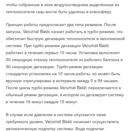
импортозамещения электродвигателей SIEMENS
чтобы собранные в зоне воздухоотводчика выделенные из
НОВОСТИ СОК 2 НОЯБРЯ 2022
→
теплоносителя газы могли быть удалены в атмосферу.
Siemens Energy открыл завод по производству зеленого
водорода
НОВОСТИ СОК 22 СЕНТЯБРЯ 2022
→
Принцип работы предполагает два типа режимов. После
Siemens Energy начала реструктуризацию бизнеса в
России
запуска, Vacumat Basic начнет работать в турбо-режиме, что
НОВОСТИ СОК 8 АВГУСТА 2022
→
обеспечит быструю дегазацию теплоносителя в заполненной
Немецкий концерн Siemens заявил об уходе с
российского рынка
системе. При турбо-режиме дегазации Vacumat Basic
НОВОСТИ СОК 13 МАЯ 2022
→
работает в течение первых 10 часов. Установка выполняет
На здании штаб-квартиры Сименс установили
солнечные батареи мощностью 5,4 кВт
30-секундную откачку теплоносителя из рабочего баллона и
НОВОСТИ СОК 28 ОКТЯБРЯ 2021
→
30-секундную дегазацию. Турбо-режим дегазации
BAXI EXPO и Партнеры
НОВОСТИ СОК 11 ИЮНЯ 2021
стандартно установлен на 10 часов работы, но может быть
→
Siemens уходит с рынка домашних накопителей энергии
вручную отрегулирован в интервале между 0 и 99 часами.
НОВОСТИ СОК 14 ИЮЛЯ 2020
→
«Сименс АГ» объявил результаты второго квартала
После цикла турбо-режима Vacumat Basic переключается в
2020 финансового года
НОВОСТИ СОК 22 МАЯ 2020
обычный режим дегазации, в котором он дегазирует систему
Читайте по теме:
→
Grundfos и Siemens подписали соглашение о
в течение 16 минут каждые 15 минут.
партнёрстве
НОВОСТИ СОК 3 ОКТЯБРЯ 2019
→
«БДР Термия Рус» — 25 лет в России. И это только
начало!
В случае если давление в системе опускается ниже
НОВОСТИ СОК 17 ИЮЛЯ 2026
требуемого уровня, Vacumat Basic начинает осуществлять
→
Премиальное решение с максимальной комплектацией:
новый газовый котел Virtuens MCA от De Dietrich
автоматическую подпитку системы. Вода подпитки
НОВОСТИ СОК 15 ИЮЛЯ 2026