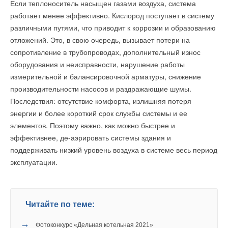
Если теплоноситель насыщен газами воздуха, система
работает менее эффективно. Кислород поступает в систему
Уведомления отключены
различными путями, что приводит к коррозии и образованию
Комментарии
отложений. Это, в свою очередь, вызывает потери на
сопротивление в трубопроводах, дополнительный износ
оборудования и неисправности, нарушение работы
В этой теме еще нет комментариев
измерительной и балансировочной арматуры, снижение
производительности насосов и раздражающие шумы.
Добавить комментарий
Последствия: отсутствие комфорта, излишняя потеря
энергии и более короткий срок службы системы и ее
Ваше имя *
элементов. Поэтому важно, как можно быстрее и
эффективнее, де-аэрировать системы здания и
поддерживать низкий уровень воздуха в системе весь период
Ваш E-mail *
эксплуатации.
Текст комментария
Читайте по теме:
→
Фотоконкурс «Дельная котельная 2021»