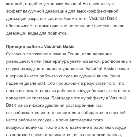
Назначение котельной: отопление и горячее водоснабжение
который, подобно установке Vacumat Eco, использует
обучения можно получить доступ к основным техническим
жилого девятиэтажного здания.
эффект вакуумной деаэрации для высокоэффективной
описаниям на устройства.
дегазации закрытых систем. Кроме того, Vacumat Basic
Система управления: DiematiciSystem, iniControl.
обеспечивает автоматическое пополнение системы после
После прохождения обучения Вы сможете пройти тест,
Автоматикой Diematic реализовано каскадное
дегазации воды для подпитки.
чтобы проверить полученные знания.
погодозависимое управление работой котлов.
Принцип работы Vacumat Basic
Внимание! Прохождение теста является обязательным
Согласно положениям закона Генри, если давление
условием для участия в техническом обучении
уменьшается или температура увеличивается, растворенный
программированию Desigo TRA.
воздух из жидкости активно удаляется. Vacumat Basic создает
Для прохождения обучения пройдите по
ссылке
(внимание!
в верхней части рабочего сосуда вакуумный вихрь (зона
необходима регистрация)
падения давления). Это происходит в результате того, что
насос извлекает воды из рабочего сосуда больше, чем в него
попадает из системы. Благодаря этому эффекту в Vacumat
Basic из-за низкого давления растворенный газ
Читайте по теме:
высвобождается из теплоносителя и собирается в верхней
→
части рабочего сосуда - в зоне автоматического
Убытки от ветряков: Siemens Energy ожидает убыток в
4,5 млрд евро по итогам 2023 года
воздухоотводчика. После этого давление в рабочем сосуде
НОВОСТИ СОК 8 АВГУСТА 2023
→
на короткое время поднимается, из-за остановки насоса,
В Пскове разработают документацию для