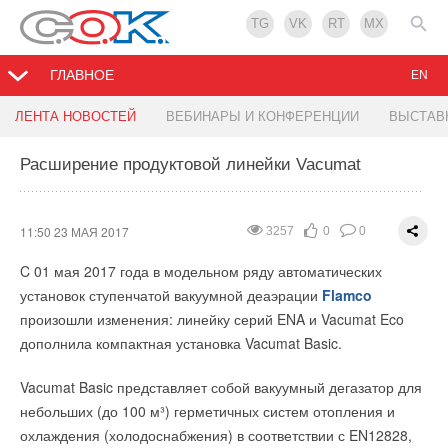
TG
VK
RT
MX
ГЛАВНОЕ
EN
Электронное обучение Desigo TRA на русском
Новые объекты De Dietrich
ЛЕНТА НОВОСТЕЙ
ВЕБИНАРЫ И КОНФЕРЕНЦИИ
ВЫСТАВ
языке
Расширение продуктовой линейки Vacumat
10:17 23 МАЯ 2017
2550
0
0
10:21 23 МАЯ 2017
3285
0
0
В марте 2017 года запущена в работу крышная котельная из
пяти настенных конденсационных котлов
De Dietrich
Департамент «Автоматизация и безопасность зданий»
11:50 23 МАЯ 2017
3257
0
0
Innovens MCA Pro 115 в жилом комплексе NEW Питер пос.
компании «Сименс» представляет электронное обучение
C 01 мая 2017 года в модельном ряду автоматических
Новоселье г. Санкт-Петербург.
системе Desigo TRA на русском языке.
установок ступенчатой вакуумной деаэрации
Flamco
Проектные, монтажные работы были выполнены компанией
произошли изменения: линейку серий ENA и Vacumat Eco
Данное обучение предназначено для всех желающих
ООО "ЭГМ". Крышная котельная для застройщика СК
дополнила компактная установка Vacumat Basic.
познакомиться с решениями по комнатной автоматизации.
"Строительный Трест" стала очередным примером
Особенно полезным оно будет для проектировщиков. В нём
Vacumat Basic представляет собой вакуумный дегазатор для
компактности, высокоэкономичности и экологичности для
подробно рассказывается о программной и аппаратной
небольших (до 100 м³) герметичных систем отопления и
объектов жилого строительства.
составляющих Desigo TRA, а также приведены примеры
охлаждения (холодоснабжения) в соответствии с EN12828,
использования системы. Кроме того, из электронного