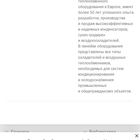
теплообменного
оборудования в Европе, имеет
более 50 лет успешного опыта
разработок, производства
и продаж высокоэффективных
и надежных конденсаторов,
сухих градирен
и воздухоохладителей.
В линейке оборудования
представлены все типы
охладителей и воздушных
теплообменников,
необходимых для систем
кондиционирования
и холодоснабжения
промышленных
и общегражданских объектов.
Главное
Библиотека
×