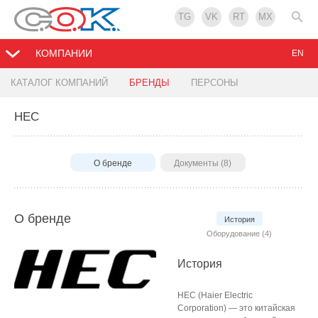
TG
VK
RT
MX
КОМПАНИИ
EN
КАТАЛОГ КОМПАНИЙ
БРЕНДЫ
ПЕРСОНЫ
HEC
О бренде
Документы (8)
О бренде
История
Оборудование (4)
История
HEC (Haier Electric
Corporation) — это китайская