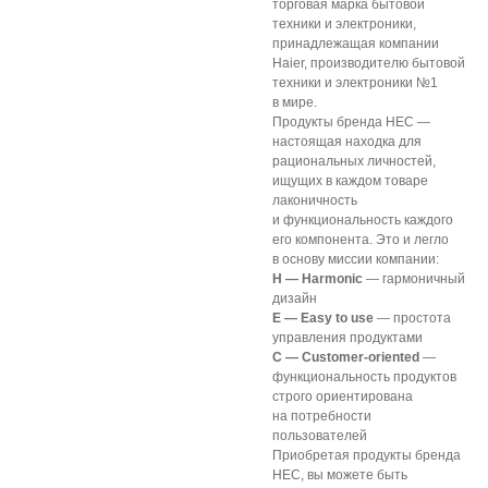
торговая марка бытовой
техники и электроники,
принадлежащая компании
Haier, производителю бытовой
техники и электроники №1
в мире.
Продукты бренда HEC —
настоящая находка для
рациональных личностей,
ищущих в каждом товаре
лаконичность
и функциональность каждого
его компонента. Это и легло
в основу миссии компании:
H — Harmonic
— гармоничный
дизайн
E — Easy to use
— простота
управления продуктами
C — Customer-oriented
—
функциональность продуктов
строго ориентирована
на потребности
пользователей
Приобретая продукты бренда
HEC, вы можете быть