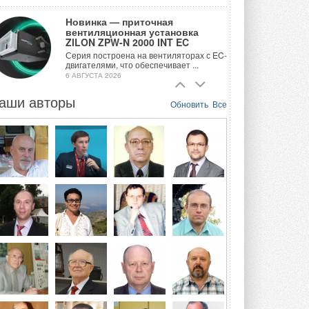
Новинка — приточная
вентиляционная установка
ZILON ZPW-N 2000 INT EC
Серия построена на вентиляторах с EC-
двигателями, что обеспечивает ...
6 АВГУСТА 2026
аши авторы
Учёные ЮУрГУ создали
Обновить
Все
каскадную установку,
объединяющую солнечную и
геотермальную энергию
Природосберегающие технологии ...
6 АВГУСТА 2026
Для Арктики создали
технологию защиты
ветрогенераторов от аварий
Разработка учитывает влияние
мерзлоты, обледенения и снеговых ...
6 АВГУСТА 2026
Гибридный тепловой насос PV/T
с одним общим испарителем
Исследователи предложили
конструкцию двухисточникового ...