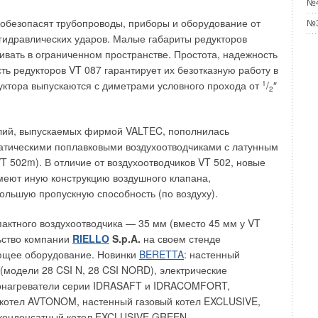
№4
блюдаем удивительные изменения.
обезопасят трубопроводы, приборы и оборудование от
№3
 гидравлических ударов. Малые габариты редукторов
о «General» ассоциировалось с такими словами как
ивать в ограниченном пространстве. Простота, надежность
l motors» и «надежное», то по следам проведенной
ть редукторов VT 087 гарантирует их безотказную работу в
 ассоциации стали совсем иными, «не американскими».
дуктора выпускаются с диметрами условного прохода от
1
/
″
», «Япония», «надежное». Таким образом, имиджевые
2
 свое дело, закрепив в бренде нужный ассоциативный
лы помогут потребителю в нужный момент это вспомнить.
лий, выпускаемых фирмой VALTEC, пополнилась
атическими поплавковыми воздухоотводчиками с латунным
чить процесс предпочтения данного бренда и его
VT 502m). В отличие от воздухоотводчиков VT 502, новые
ном месте, то есть у использующего данный фактор
меют иную конструкцию воздушного клапана,
не вспомнить расхожую поговорку, особенно актуальную в
льшую пропускную способность (по воздуху).
я климатических брендов: «главное, чтобы червяк
, а рыбке…». Теперь давайте посмотрим, что наш
актного воздухоотводчика — 35 мм (вместо 45 мм у VT
 наиболее важным в кондиционере, т.е. что он относит к
ьство компании
RIELLO
S.p.A.
на своем стенде
ным преимуществам той или иной марки (рис. 8).
ющее оборудование. Новинки
BERETTA
: настенный
 (модели 28 CSI N, 28 CSI NORD), электрические
диционер должен быть недорогим, надежным и бесшумным.
онагреватели серии IDRASAFT и IDRACOMFORT,
ентировать и сравнивать степени надежности тех или иных
 котел AVTONOM, настенный газовый котел EXCLUSIVE,
к — это вопрос к техническим специалистам, а вот на двух
 конденсатный котел EXCLUSIVE GREEN.