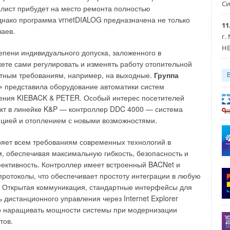
NASONIC
и, самое интересное, SONY), то становится
Си
лист прибудет на место ремонта полностью
 респондент с ходу не имеет каких-либо предпочтений в
нако программа vrnetDIALOG предназначена не только
климатических марок. Это весьма важная выявленная
11
чаев.
 климатического брендинга, отличная от брендинга других
г.
дного потребления.
HE
тепени индивидуального допуска, заложенного в
ете сами регулировать и изменять работу отопительной
шний день задача создания массово узнаваемого
етным требованиям, например, на выходные.
Группа
нда несопоставима по своим затратам с рентабельностью,
»
представила оборудование автоматики систем
 получена при работе с этим брендом. Далее, в процессе
ления KIEBACK & PETER. Особый интерес посетителей
ыявлен еще один интересный фактор. Назовем его
кт в линейке K&P — контроллер DDC 4000 — система
ытого знания» (рис. 5). Его суть заключается в инертности
яцией и отоплением с новыми возможностями.
яет всем требованиям современных технологий в
еспонденты, которые не смогли спонтанно вспомнить тот
, обеспечивая максимальную гибкость, безопасность и
екламой которого они встречались, тут же узнают его при
ективность. Контроллер имеет встроенный BACNet и
типа или воспроизведении рекламного обращения,
отоколы, что обеспечивает простоту интеграции в любую
дно демонстрирует пример, который мы рассмотрим чуть
. Открытая коммуникация, стандартные интерфейсы для
 климатических брендов приведена статистика изменения
ь дистанционного управления через Internet Explorer
ти бренда в зависимости от присутствия в поле
о наращивать мощности системы при модернизации
ента рекламных элементов.
тов.