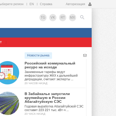
ыберите регион
EN
Справка
Авторизация
TG
VK
RT
MX
Т
EN
Новости рынка
Российский коммунальный
ресурс на исходе
Заниженные тарифы ведут
инфраструктуру ЖКХ к дальнейшей
деградации, считают эксперты ...
20 ЧАСОВ НАЗАД
В Забайкалье запустили
крупнейшую в России
Абагайтуйскую СЭС
Годовая выработка Абагайтуйской СЭС
составит 223 221 тыс. кВт-ч ...
23 ЧАСА НАЗАД