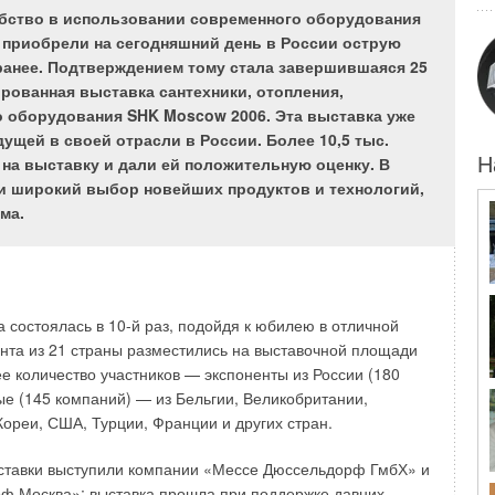
т кондиционеры, и процент «сомневающихся», то
обство в использовании современного оборудования
. Итак, Россия остается очень перспективным
 приобрели на сегодняшний день в России острую
еского оборудования, опровергая представление о
ранее. Подтверждением тому стала завершившаяся 25
иционеры не нужны.
ированная выставка сантехники, отопления,
 оборудования SHK Moscow 2006. Эта выставка уже
ущей в своей отрасли в России. Более 10,5 тыс.
на выставку и дали ей положительную оценку. В
Н
и широкий выбор новейших продуктов и технологий,
и стоит отметить, что наша страна, прямо скажем, не
ма.
 наверное, имеет смысл отдельно рассматривать юг
ионер считается больше предметом необходимости (таким,
 северные регионы, где он все еще воспринимается как
оши и свидетельствует о благосостоянии владельца.
а состоялась в 10-й раз, подойдя к юбилею в отличной
ерждает и «двугорбое» распределение потребления
нта из 21 страны разместились на выставочной площади
ров в зависимости от элитарности бренда. У нас покупают
е количество участников — экспоненты из России (180
ионер (можно легко догадаться, что это происходит
ые (145 компаний) — из Бельгии, Великобритании,
северных регионах с высоким уровнем душевого дохода),
Кореи, США, Турции, Франции и других стран.
 (эта тенденция характерна для юга России, где, как было
иционер является необходимостью).
ставки выступили компании «Мессе Дюссельдорф ГмбХ» и
ф Москва»; выставка прошла при поддержке давних