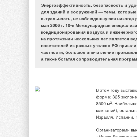
добавить к этой группе тех, кто уже имее
Энергоэффективность, безопасность и уд
цифры получатся еще более внушительными
для зданий и сооружений — темы, которые
рынком для реализации бытового климатич
актуальность, не наблюдавшуюся никогда 
том, что в холодной северной стране конд
мая 2006 г. 10-я Международная специализ
кондиционирования воздуха и инженерного
на протяжении нескольких лет является вед
посетителей из разных уголков РФ пришли 
частности, большое впечатление произвел
Справедливости рад
а также богатая сопроводительная програм
самая маленькая и,
России, где кондиц
Диаграмма №1. Емкость
как холодильник) и
и рост рынка домашних
некий предмет роск
кондиционеров (в %)
В этом году выставк
Косвенно это подтв
форме: 325 экспоне
бытовых кондиционе
8500 м
2
. Наибольше
или дорогой кондиц
Диаграмма №2.
компаний), остальн
преимущественно в 
Спонтанное знание
Израиля, Испании, 
или же эконом-класс
кондиционеров, ноябрь,
сказано выше, конд
Москва (в %)
Организаторами вы
«Мессе Дюссельдор