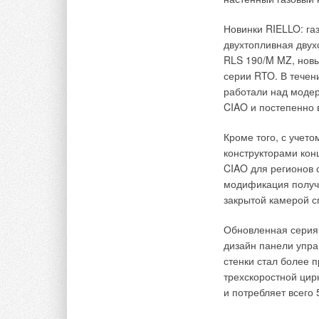
других пунктах сто
недорогой и бесшу
Новинки RIELLO: га
двухтопливная двух
То, что абсолютная
RLS 190/M MZ, новы
стоит на третьем м
серии RTO. В течен
причины, мешающие
работали над моде
кондиционера (рис.
CIAO и постепенно 
цены на сам кондиц
считают адекватной
Кроме того, с учето
конструкторами кон
По мнению россиян,
CIAO для регионов 
400 до 600$ (рис. 1
модификация получи
определили как аде
закрытой камерой с
брендами эконом-кла
Можно, конечно, пр
Обновленная серия
сильно сниженные 
дизайн панели упра
стенки стал более 
Но, как вы сами по
трехскоростной ци
продать дороже. Зд
и потребляет всего 
недорогие бренды,
определенном цено