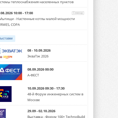
партнёрство за Уралом
стемы теплоснабжения населенных пунктов
Президент Омского землячества в
Москве Михаил Тимошенко посетил
Омск с трёхдневным рабочим визитом ...
.08.2026 10:00 - 17:00
Семинар
31 ИЮЛЯ 2026
 Мытищи - Настенные котлы малой мощности
RMES, COPA
Carrier модернизирует
флагманский чиллер AquaEdge
19XR
Выставки
Чиллер получил новую версию,
работающую на хладагенте R1234ze ...
31 ИЮЛЯ 2026
08 - 10.09.2026
ЭкваТэк 2026
Mitsubishi расширяет
направление систем
охлаждения для ЦОД
08.09.2026 00:00
Mitsubishi Electric создаёт в США новую
компанию MEHITS US Inc. ...
А-ФЕСТ
31 ИЮЛЯ 2026
10.09.2026 09:30 - 17:30
США запретили использование
иностранных инверторов
48-й Форум инженерных систем в
28 июля 2026 года Федеральная
Москве
комиссия по связи США (FCC) обновила
свой специальный перечень Covered ...
31 ИЮЛЯ 2026
29.09 - 02.10.2026
Выставка - Форум 100+ TechnoBuild