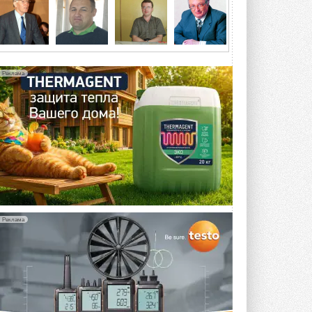
5 АВГУСТА 2026
21-й ежегодный форум
«ЦОД-2026»
Мероприятие пройдет 2-3 сентября в
отеле Radisson Slavyanskaya. Форум
Реклама
посетит более двух тысяч участников ...
5 АВГУСТА 2026
Китайская Shenling представила
линейку тепловых насосов
«воздух-вода» на R290
Серия ThermaX R290 All-In-One
включает три модели ...
4 АВГУСТА 2026
Тепловые насосы в связке с
солнечной генерацией и
Реклама
накопителем снижают
потребление на 60%
Исследователи из Италии установили ...
4 АВГУСТА 2026
«РУСКЛИМАТ Fest 2026» в Уфе
собрал свыше 700 профи
климатической отрасли