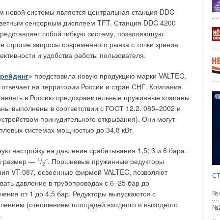
ледующим выводом: присутствие в дилерских шоу-румах
м новой системы является центральная станция DDC
тражающих имиджевую рекламную концепцию бренда,
цветным сенсорным дисплеем TFT. Станция DDC 4200
ивает шансы предпочтения именно этого бренда и, что
редставляет собой гибкую систему, позволяющую
о в этом месте. Таким образом, борьба за потребителя
е строгие запросы современного рынка с точки зрения
ся на территорию дилеров за счет активного
ктивности и удобства работы пользователя.
-материалов, помогающих потребителю вспомнить тот или
Трейдинг
»
представила новую продукцию марки VALTEC,
а отвечает на территории России и стран СНГ. Компания
ь, что POS-материалы именно помогают вспомнить, а
тавлять в Россию предохранительные пружинные клапаны
я кампания носит основной характер. Вернемся к теме
паны выполнены в соответствии с ГОСТ 12.2. 085–2002 и
ания. Рассмотрим следующие диаграммы (рис. 6, 7). Речь
устройством принудительного открывания). Они могут
ренде
GENERAL
, основным медианосителем которого в
епловых системах мощностью до 34,8 кВт.
л общественный транспорт. Срезы проводились в Москве
ю настройку на давление срабатывания 1,5; 3 и 6 бара.
й размер —
1
/
″. Поршневые пружинные редукторы
ель либо не помнит, где видел рекламу, либо «видел» ее
2
ния VT 087, освоенные фирмой VALTEC, позволяют
 ее вообще не было. Вывод— инертность вспоминания не
СТ
вать давление в трубопроводах с 6–25 бар до
рямо задавать потребителю вопрос, видел ли он и где
ения от 1 до 4,5 бар. Редукторы выпускаются с
№4
ного бренда. При этом он ее видел — смотрим диаграмму
шением (отношением площадей входного и выходного
ой постановке вопроса, независимо от того, помнят
№2
.
у или нет: «С чем у вас ассоциируется бренд