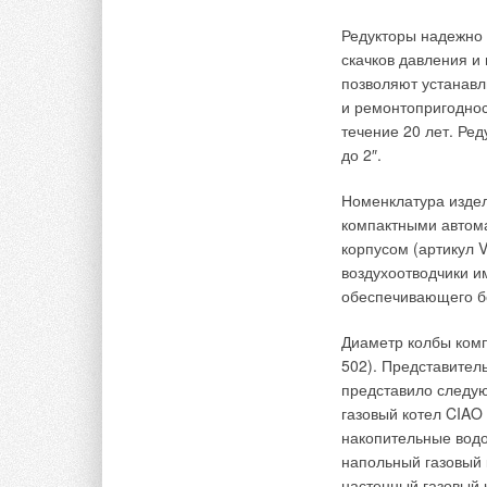
GENERAL?»— мы на
Редукторы надежно 
скачков давления и
Если в ноябре слов
позволяют устанавл
«генерал», «genera
и ремонтопригоднос
рекламной кампании
течение 20 лет. Ре
Это слова «самурай
до 2″.
размещения сделали
ряд. А POS-материа
Номенклатура изде
компактными автом
И это должно облег
корпусом (артикул 
приобретения в дан
воздухоотводчики и
дилера. Как здесь 
обеспечивающего бо
нашем контексте дл
нравился не рыбаку
Диаметр колбы комп
потребитель считает
502). Представител
наиболее конкурент
представило следу
газовый котел CIAO
Как мы видим, кон
накопительные вод
Никак не буду комм
напольный газовый
климатических маро
настенный газовый