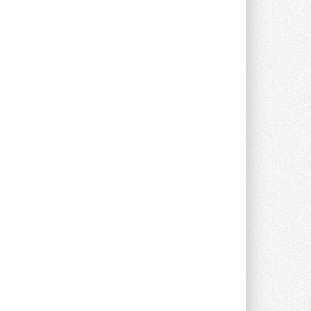
опроса Daikin о восприятии жары ...
28 ИЮЛЯ 2026
CDU производства LG прошёл
валидацию NVIDIA для ИИ-дата-
центров
Компания становится официальным
партнёром NVIDIA по системам ...
28 ИЮЛЯ 2026
В Великобритании предлагают
сделать кондиционирование
обязательным для новостроек
Либеральные демократы внесли
предложение оснащать все новые ...
1
28 ИЮЛЯ 2026
В Подмосковье запустят
производство холодильной
техники и теплообменного
оборудования
Проект реализует компания «ВЕЗА» ...
28 ИЮЛЯ 2026
Ридан объявил о старте продаж
автоматического
балансировочного клапана