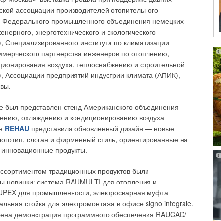
вится очевидным, почему многие бренды,
ской ассоциации производителей отопительного
бя как бренды среднего класса, проигрывают другим,
), Федерального промышленного объединения немецких
гории «элитных» или, так называемой, «народной
енерного, энерготехнического и экологического
 несмотря на высокую емкость рынка, сейчас на
, Специализированного института по климатизации
е сложилась ситуация, когда предложение существенно
ммерческого партнерства инженеров по отоплению,
ционирования воздуха, теплоснабжению и строительной
, Ассоциации предприятий индустрии климата (АПИК),
на рынке царит многообразие различных торговых марок
вы.
нические и ценовые характеристики которых зачастую
т те марки, которые имеют более сильный и отвечающий
е был представлен стенд Американского объединения
теля бренд. Немного теории… Зачем вообще нужен
лению, охлаждению и кондиционированию воздуха
«сильному» бренду возможно решать следующие задачи—
ия
REHAU
представила обновленный дизайн — новые
ный товар или услугу по аналогичной цене, но в больших
оготип, слоган и фирменный стиль, ориентированные на
ать аналогичный товар по более высокой цене, чем
 инновационные продукты.
ассортиментом традиционных продуктов были
 нужен при условии наличия конкуренции. В той ситуации,
ы новинки: система RAUMULTI для отопления и
жились на рынке бытового климатического оборудования,
UPEX для промышленности, электросварная муфта
одим. Но брендинг бытовых кондиционеров в отличие от
льная стойка для электромонтажа в офисе signo integrale.
ов народного потребления имеет свои особенности.
дена демонстрация программного обеспечения RAUCAD/
йчас и поговорим. (Нелишне отметить, что в своих