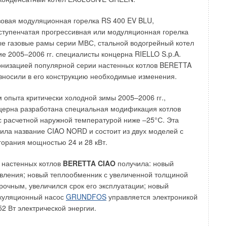
ит остановиться поподробнее. Итак, наш потребитель ищет
мный кондиционер.
зовая модуляционная горелка RS 400 EV BLU,
ступенчатая прогрессивная или модуляционная горелка
 цена играет немаловажную роль (пусть даже этот фактор
е газовые рамы серии МВС, стальной водогрейный котел
есте) подтверждает диаграмма, показывающая основные
ие 2005–2006 гг. специалисты концерна RIELLO S.p.A.
, по мнению самих потребителей, приобретению
рнизацией популярной серии настенных котлов BERETTA
 9). Как мы видим, мешают, прежде всего, завышенные
вносили в его конструкцию необходимые изменения.
ионер и на его монтаж. Но что же наши потребители
 ценой на хороший кондиционер с монтажом?
м опыта критически холодной зимы 2005–2006 гг.,
церна разработана специальная модификация котлов
 проживающих не в Москве, — это ценовой диапазон от
с расчетной наружной температурой ниже –25°С. Эта
0). Полагаю, что цена, которую наши потребители
ла название CIAO NORD и состоит из двух моделей с
кватную, вполне может устроить компании, работающие с
горания мощностью 24 и 28 кВт.
сса, так как в этом случае маржа будет достаточной.
едложить товар и по более низкой цене, имея в виду
 настенных котлов
BERETTA CIAO
получила: новый
цены на такие бренды как LG и SAMSUNG.
вления; новый теплообменник с увеличенной толщиной
прочным, увеличился срок его эксплуатации; новый
нимаете, зачем продавать дешевле, если рынок позволяет
ркуляционный насос
GRUNDFOS
управляется электроникой
есь мы можем сделать осторожный вывод: если есть
52 Вт электрической энергии.
 обеспечивающие дилеру достаточный уровень маржи в
вом диапазоне, — они имеют неплохие перспективы в