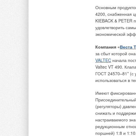
Пока ограничимся с
поиска информации о
Основным продукто
POS-материалов, о
кондиционерах (в %)
4200, снабженная 
существенно увелич
KIEBACK & PETER п
немаловажно, именн
удовлетворить самы
частично переносит
экономической эффе
использования POS
иной бренд.
Компания «
Веста 
за сбыт которой он
Необходимо отметит
VALTEC
начала пос
имиджевая рекламна
Valtec VT 490. Кла
инертности вспомин
ГОСТ 24570–81* (с 
идет о японском б
использоваться в т
прошлом сезоне бы
и Краснодаре.
Имеют фиксированну
Присоединительны
Итак, наш потребит
(регуляторы) давле
по телевизору, где
снижать и поддержи
дает возможности п
настраиваемого знач
рекламу того или и
редукционным отно
на рис. 7. При друг
поршней) 1:8 и 1:10
респонденты реклам