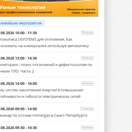
Организатором выступил торгово-
производственный холдинг ...
3 АВГУСТА 2026
«Датарк» испытал модульный
Ближайшие мероприятия
ЦОД с плотностью 54 кВт на
стойку
.08.2026 10:00 - 11:30
Вебинар
Испытания прошли на собственной
томатика USYSTEMS для отопления. Как
производственной площадке и были ...
кономить на коммуналке используя автоматику
3 АВГУСТА 2026
Samsung выпускает VRF-
.08.2026 13:00 - 14:30
Вебинар
систему DVM на R32
ниторинг, поиск отклонений и дефектоскопия по
Линейка включает семь типоразмеров
нным ТЛО. Часть 2
производительностью от 22,4 до 56 кВт.
Суммарная длина трубопроводов ...
3 АВГУСТА 2026
.08.2026 14:00 - 16:00
Вебинар
ль систем накопления энергии в повышении
«СиСофт Девелопмент» подвел
тойчивости и гибкости электрических сетей
итоги конкурса студенческих
проектов «ТИМ-лидеры 2026»
Новый сезон конкурса «ТИМ-лидеры»
.08.2026 09:00 - 14:00
Семинар
стартует уже в сентябре 2026 года ...
минар по котлам Immergas в Санкт-Петербурге
3 АВГУСТА 2026
«Русклимат» укрепляет
.08.2026 09:30 - 10:30
Вебинар