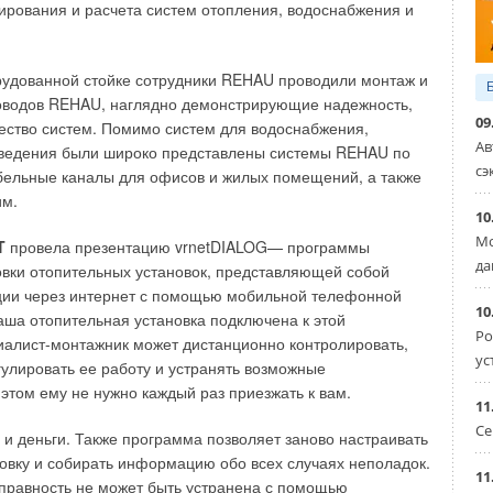
рования и расчета систем отопления, водоснабжения и
ся на достаточно точный инструмент в виде регулярно
гентством социологических исследований).
рудованной стойке сотрудники REHAU проводили монтаж и
отребительского поведения при выборе бытового
оводов REHAU, наглядно демонстрирующие надежность,
о понимать, что бытовой кондиционер — это продукт все-
09
чество систем. Помимо систем для водоснабжения,
тому следует замерять аудиторию как в разгар
Ав
тведения были широко представлены системы REHAU по
вности (летом), так и в период ее спада (осень-зима).
сэ
бельные каналы для офисов и жилых помещений, а также
 исследований, которые проводились в период низкого
им.
г. (рис. 2). Как видим, в ответ на вопрос о том, какие
10
нды знает потребитель, он демонстрирует свою полную
Мо
T
провела презентацию vrnetDIALOG— программы
.
да
овки отопительных установок, представляющей собой
ции через интернет с помощью мобильной телефонной
иальная емкость рынка на тот момент все же составляла
10
аша отопительная установка подключена к этой
сокого спроса — июле 2005 г. — респонденты
Ро
иалист-монтажник может дистанционно контролировать,
хожее незнание брендов, но с некоторой поправкой (рис.
ус
гулировать ее работу и устранять возможные
есны следующие моменты. Безусловно, наши респонденты с
 этом ему не нужно каждый раз приезжать к вам.
ованны в силу того, что здесь кондиционер больше
11
Се
 и деньги. Также программа позволяет заново настраивать
овку и собирать информацию обо всех случаях неполадок.
если учесть фактор замещения знания зонтичных брендов
11
справность не может быть устранена с помощью