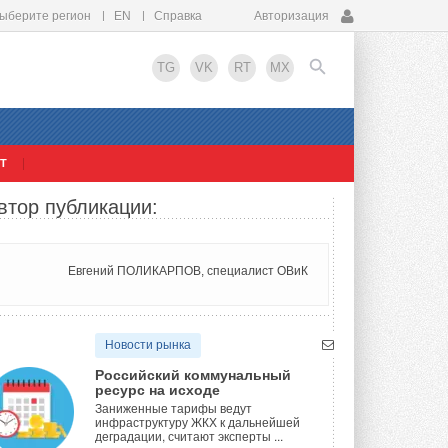
ыберите регион
EN
Справка
Авторизация
TG
VK
RT
MX
Т
EN
втор публикации:
Евгений ПОЛИКАРПОВ, специалист ОВиК
Новости рынка
Российский коммунальный
ресурс на исходе
Заниженные тарифы ведут
инфраструктуру ЖКХ к дальнейшей
деградации, считают эксперты ...