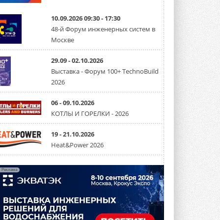
США запретили использование
иностранных инверторов
10.09.2026 09:30 - 17:30
28 июля 2026 года Федеральная
48-й Форум инженерных систем в
комиссия по связи США (FCC) обновила
Москве
свой специальный перечень Covered ...
31 ИЮЛЯ 2026
29.09 - 02.10.2026
Уже через месяц в России
Выставка - Форум 100+ TechnoBuild
можно будет устанавливать
2026
солнечные панели в МКД
С 1 сентября снимается запрет на
микрогенерацию в многоквартирных ...
06 - 09.10.2026
30 ИЮЛЯ 2026
КОТЛЫ И ГОРЕЛКИ - 2026
Канальные вентиляторы с ЕС-
двигателями Sysimple TRS EC
19 - 21.10.2026
Poti
Heat&Power 2026
Новинка от Системэйр —
прямоугольный канальный ...
30 ИЮЛЯ 2026
Реклама
Краска для окон: как выбрать
состав, который не
растрескается после первой
зимы
Частые вопросы о краске для окон ...