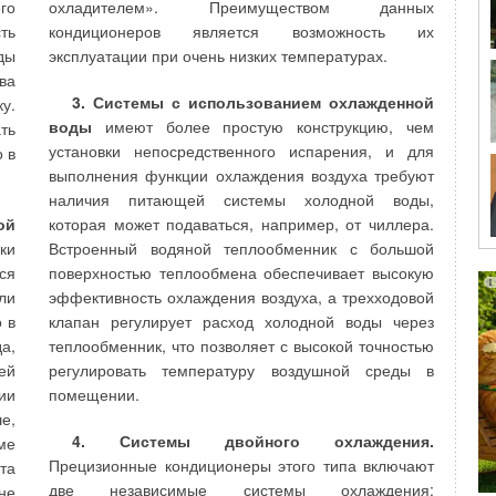
 и
холодильных машин на производительность
го
охладителем». Преимуществом данных
 и
отводимого в атмосферу тепла Q
= 2640 кВт. Оба
ть
кондиционеров является возможность их
т
ля
эти решения являются традиционными для систем
ды
эксплуатации при очень низких температурах.
 в
кондиционирования воздуха (СКВ) и их нельзя
ва
мо
назвать энергоэффективными, как это утверждается
3. Системы с использованием охлажденной
у.
в статье [1].
воды
имеют более простую конструкцию, чем
ть
установки непосредственного испарения, и для
 в
выполнения функции охлаждения воздуха требуют
наличия питающей системы холодной воды,
ой
которая может подаваться, например, от чиллера.
ки
Встроенный водяной теплообменник с большой
ии
отепленный антифриз от утилизации теплоты
ся
поверхностью теплообмена обеспечивает высокую
да
вытяжного воздуха и теплоты, воспринятой в
ли
эффективность охлаждения воздуха, а трехходовой
ры
теплообменниках доводчиков эжекционных модели
 в
клапан регулирует расход холодной воды через
ет
ДЭ-2-200(у), разработанных и изготовляемых
а,
теплообменник, что позволяет с высокой точностью
ля
фирмой ООО «Локальные ЭнергоСистемы» [3].
ей
регулировать температуру воздушной среды в
во
Местные воздухоохладители ДЭ смонтированы за
ии
помещении.
подшивным потолком на каждом этаже торгового
е,
центра. Применение принципиально новой схемы
4. Системы двойного охлаждения.
ме
ию
использования холода наружного воздуха для
Прецизионные кондиционеры этого типа включают
та
ье
отведения тепловыделений из внутренних зон
две независимые системы охлаждения:
не