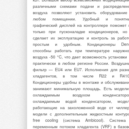
различными схемами подачи и распределен
воздуха позволяют установить оборудование
любом помещении. Удобный и понятн
графический дисплей на контроллере поможет 
Крептунов А.О., Аленников И.Ю. Климатические сис
только при пусконаладке кондиционеров, но
Кокорин О.Я. Энергосберегающие системы кондицио
сделает их эксплуатацию и контроль за работ
административно-общественных зданий // Журнал С.
простым и удобным. Кондиционеры Den
ООО «Локальные ЭнергоСистемы». Техн. опис. «Дов
способны работать при температуре наружно
Кокорин О.Я. Энергосберегающие системы кондицио
Кокорин О.Я. Энергосберегающие технологии функци
воздуха -50 °C, что дает возможность установки 
(ВОК). — М.: Проспект, 1999.
практически в любом регионе России. Воздушн
фильтр — EU4 или EU7. Исполнения для разн
хладагентов, в том числе R22 и R410
Комментарии
Кондиционеры удобны в монтаже и обслуживани
занимают минимальную площадь. Есть модели
охлаждаемым воздухом конденсаторо
В этой теме еще нет комментариев
охлаждаемым водой конденсатором, модел
работающие на захоложенной воде от чиллер
модели с дополнительным жидкостным контур
Добавить комментарий
free cooling (система Ambicool). Система
переменным потоком хладагента (VRF) в базов