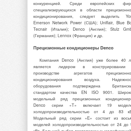
наружного воздуха (разработана в «Моспроекте-
конкуренцией. Среди европейских фир
коллективом под руководством Кронфельда Я.Г
специализирующихся в области прецизионно
Кокорина О.Я.). Наши расчеты показали, что за г
кондиционирования, следует выделить Yor
работы приточных систем в климате Моск
Emerson Network Power (США); Uniflair, Blue Bo
снижение расхода тепла на подогрев кубомет
Tecnair (Италия); Denco (Англия); Stulz Gm
приточного воздуха, при 12-часовой работе сист
(Германия); Lennox (Франция) и др.
в день, составляет 10 кВт/год [5]. Общ
производительность приточных систем в эт
Прецизионные кондиционеры Denco
здании, ныне занимаемым Советом Федерац
России, составляет 360 тыс. м
3
/ч.
Компания Denco (Англия) уже более 40 л
является лидером в конструировании
Следовательно годовая экономия тепла от Т
производстве агрегатов прецизионно
за год работы приточных систем:
кондиционирования воздуха. Надежнос
оборудования подтверждена Британск
ΣQ
= 360 000 × 10 = 3 600 000 кВт/год.
стандартом качества EN ISO 9001. Широк
т.утл
модельный ряд прецизионных кондиционер
Стоимость тепла в современных ценах мож
Denco серии «T» включает 19 модел
принять 0,5 руб/кВт.
холодопроизводительностью от 4 до 83 кВ
Модельный ряд серии «E» состоит из вось
Тогда годовая экономия в оплате за тепло 
моделей холодопроизводительностью от 24 до 
ТЭЦ составляет:
кВт. Большой выбор всевозможных модификаций