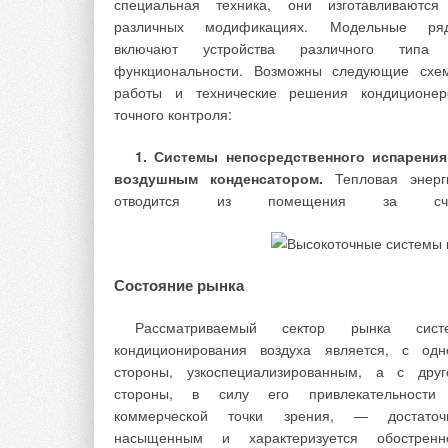
специальная техника, они изготавливаются
различных модификациях. Модельные ря
Приточные агрегаты работают по прямоточн
включают устройства различного типа
схеме и в них круглый год приготовляет
функциональности. Возможны следующие схе
санитарная норма наружного воздуха ^
.
пн
работы и технические решения кондиционер
холодный период года при расчетной температу
точного контроля:
наружного воздуха t
= -26 °С предварительн
нх
нагрев L
осуществляется в теплообменни
1. Системы непосредственного испарения
пн
приточного агрегата, в который поступа
воздушным конденсатором.
Тепловая энерг
отводится из помещения за сч
К сожалению, до сих пор в Москве с больш
трудом удается убедить инвесторов
Состояние рынка
экономической и экологической целесообразнос
применения новаций по энергосбережени
Рассматриваемый сектор рынка сист
разработанных авторами. Хотя именно в Москве
кондиционирования воздуха является, с одн
1983 году при строительстве здания Госстроя СС
стороны, узкоспециализированным, а с друг
(ул. Большая Дмитровская, д. 28) впервые в наш
стороны, в силу его привлекательности
стране применена система утилизации тепло
коммерческой точки зрения, — достаточ
вытяжного воздуха на нагрев саннормы приточно
насыщенным и характеризуется обостренн