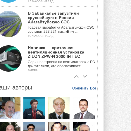
15 ЧАСОВ НАЗАД
В Забайкалье запустили
крупнейшую в России
Абагайтуйскую СЭС
Годовая выработка Абагайтуйской СЭС
составит 223 221 тыс. кВт-ч ...
19 ЧАСОВ НАЗАД
Новинка — приточная
вентиляционная установка
ZILON ZPW-N 2000 INT EC
Серия построена на вентиляторах с EC-
двигателями, что обеспечивает ...
ВЧЕРА
Учёные ЮУрГУ создали
каскадную установку,
аши авторы
Обновить
Все
объединяющую солнечную и
геотермальную энергию
Природосберегающие технологии ...
ВЧЕРА
Для Арктики создали
технологию защиты
ветрогенераторов от аварий
Разработка учитывает влияние