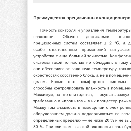
решающее влияние оказывают климатическ
условия. Во внутренней зоне здания нет влиян
наружного климата, а тепловой реж
Преимущества прецизионных кондиционеро
характеризуется наличием круглый г
теплоизбытков.
Точность контроля и управления температуры
влажности. Обычно достигаемая точнос
Для одинаковых по площади в здан
прецизионных систем составляет ± 2 °C, а д
прямоугольной формы без внутренней зо
особо ответственных применений выпускают
удельные теплопотери [Вт/м
2
] на 30-40 % боль
устройства с еще большей точностью. Комфортн
по сравнению со зданиями с наличием внутренн
системы такой точностью не обладают, к тому 
зон. Помещения в наружной зоне здания мог
они обеспечивают заданную температуру только
иметь значительное остекление, что требу
окрестностях собственно блока, а не в помещении
установки под окнами или в полу, при сплошн
целом. Кроме того, комфортные системы 
остеклении наружных конструкций, отопительн
способны контролировать влажность в помещени
приборов. В теплый период года на микроклим
Максимум, на что они годятся, — осушать воздух 
помещений наружной зоны значительное влиян
требованию в «прошитом» в их процессор режим
оказывает проникающая солнечная радиация, ч
Между тем влажность в помещении с электронн
требует повышенных расходов холода д
оборудованием должна поддерживаться во впол
поддержания комфортных параметров воздуха
определенных пределах — не ниже 20 % и не вы
зоне обитания людей. Во внутренней зоне здан
80 %. При слишком высокой влажности влага буд