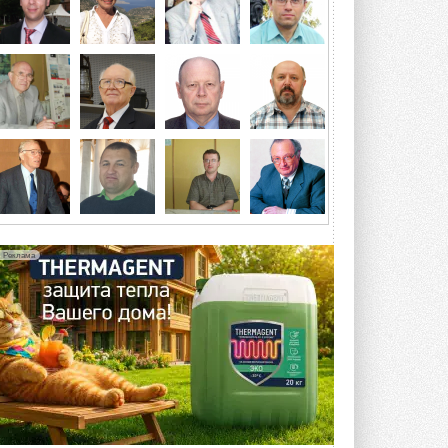
мерзлоты, обледенения и снеговых ...
ВЧЕРА
Гибридный тепловой насос PV/T
с одним общим испарителем
Исследователи предложили
конструкцию двухисточникового ...
5 АВГУСТА 2026
21-й ежегодный форум
«ЦОД-2026»
Мероприятие пройдет 2-3 сентября в
отеле Radisson Slavyanskaya. Форум
посетит более двух тысяч участников ...
Реклама
5 АВГУСТА 2026
Китайская Shenling представила
линейку тепловых насосов
«воздух-вода» на R290
Серия ThermaX R290 All-In-One
включает три модели ...
4 АВГУСТА 2026
Тепловые насосы в связке с
солнечной генерацией и