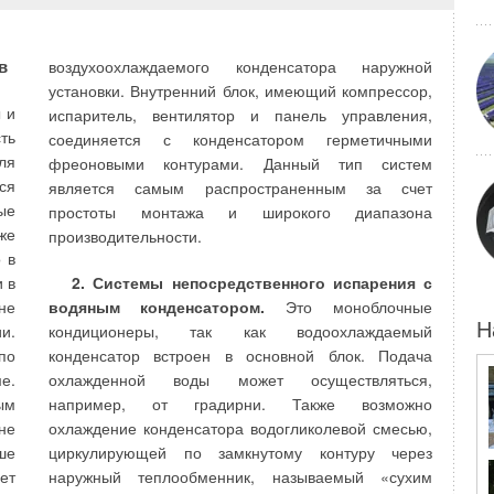
ие
этого используется охлажденная до 14 °С вода,
ия
которая насосами подается в трубки местных
им
воздухоохладителей (вентиляторных или
в
воздухоохлаждаемого конденсатора наружной
од
эжекционных). Традиционно холод наружного
установки. Внутренний блок, имеющий компрессор,
воздуха извлекается методом охлаждения
 и
испаритель, вентилятор и панель управления,
антифриза в вентиляторных охладителях,
ть
соединяется с конденсатором герметичными
ии
монтируемых на крыше здания. В статье [1] на стр.
ля
фреоновыми контурами. Данный тип систем
ны
39 представлена фотография вентиляторных
ся
является самым распространенным за счет
ше
воздухоохладителей антифриза, монтированных на
ые
простоты монтажа и широкого диапазона
их
крыше нового общественного здания, построенного
же
производительности.
ут
в городе Санкт-Петербурге. Представленная на стр.
 в
ет
39 фотография названа:
«Сухие градирни систем
 в
2. Системы непосредственного испарения с
ом
свободного охлаждения»
. Называть вентиляторные
не
водяным конденсатором.
Это моноблочные
ых
охладители как
«сухие градирни»
является
Н
и.
кондиционеры, так как водоохлаждаемый
ат
ошибочной терминологией. В принципиальной
по
конденсатор встроен в основной блок. Подача
ие
схеме холодоснабжения, представленной на стр. 41
е.
охлажденной воды может осуществляться,
то
статьи [1] показано, что «свободное» охлаждение
ым
например, от градирни. Также возможно
ля
выбрасывает в атмосферу 300 кВт избыточного
не
охлаждение конденсатора водогликолевой смесью,
 в
тепла. Кроме этого, на схеме показаны градирни
ше
циркулирующей по замкнутому контуру через
ия
для охлаждения воды после конденсаторов
ет
наружный теплообменник, называемый «сухим