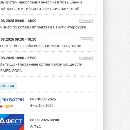
ль систем накопления энергии в повышении
итоги конкурса студенческих
проектов «ТИМ-лидеры 2026»
тойчивости и гибкости электрических сетей
Новый сезон конкурса «ТИМ-лидеры»
стартует уже в сентябре 2026 года ...
.08.2026 09:00 - 14:00
Семинар
3 АВГУСТА 2026
минар по котлам Immergas в Санкт-Петербурге
«Русклимат» укрепляет
партнёрство за Уралом
.08.2026 09:30 - 10:30
Вебинар
Президент Омского землячества в
стемы теплоснабжения населенных пунктов
Москве Михаил Тимошенко посетил
Омск с трёхдневным рабочим визитом ...
31 ИЮЛЯ 2026
.08.2026 10:00 - 17:00
Семинар
 Мытищи - Настенные котлы малой мощности
Carrier модернизирует
RMES, COPA
флагманский чиллер AquaEdge
19XR
Чиллер получил новую версию,
работающую на хладагенте R1234ze ...
Выставки
31 ИЮЛЯ 2026
08 - 10.09.2026
Mitsubishi расширяет
ЭкваТэк 2026
направление систем
охлаждения для ЦОД
Mitsubishi Electric создаёт в США новую
08.09.2026 00:00
компанию MEHITS US Inc. ...
31 ИЮЛЯ 2026
А-ФЕСТ