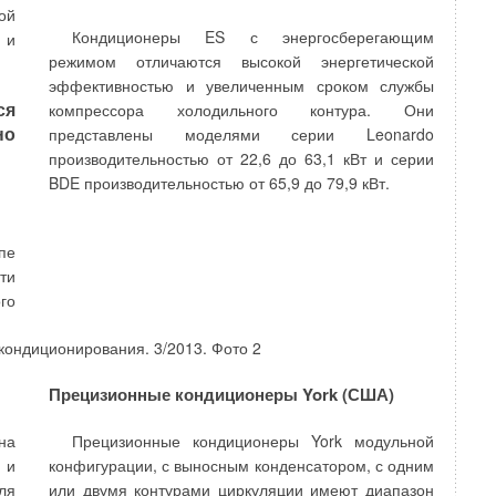
ой
Кондиционеры ES с энергосберегающим
 и
режимом отличаются высокой энергетической
эффективностью и увеличенным сроком службы
ся
компрессора холодильного контура. Они
но
представлены моделями серии Leonardo
производительностью от 22,6 до 63,1 кВт и серии
BDE производительностью от 65,9 до 79,9 кВт.
пе
ти
го
Прецизионные кондиционеры York (США)
на
Прецизионные кондиционеры York модульной
 и
конфигурации, с выносным конденсатором, с одним
ля
или двумя контурами циркуляции имеют диапазон