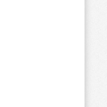
фирменный магазин Midea в Сургуте ...
29 ИЮЛЯ 2026
Токио — лидер по
интенсивности использования
кондиционеров
Данные получены в ходе очередного
опроса Daikin о восприятии жары ...
28 ИЮЛЯ 2026
CDU производства LG прошёл
валидацию NVIDIA для ИИ-дата-
центров
Компания становится официальным
партнёром NVIDIA по системам ...
28 ИЮЛЯ 2026
В Великобритании предлагают
сделать кондиционирование
обязательным для новостроек
Либеральные демократы внесли
предложение оснащать все новые ...
1
28 ИЮЛЯ 2026
В Подмосковье запустят
производство холодильной