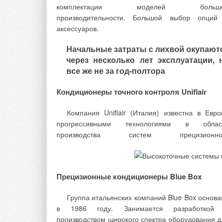
Ваше имя *
Ваш E-mail *
комплектации моделей больш
производительности. Большой выбор опций
аксессуаров.
Текст комментария
Начальные затраты с лихвой окупают
через несколько лет эксплуатации, 
все же не за год-полтора
Кондиционеры точного контроля Uniflair
Компания Uniflair (Италия) известна в Евро
прогрессивными технологиями в облас
производства систем прецизионно
Прецизионные кондиционеры Blue Box
Группа итальянских компаний Blue Box основа
в 1986 году. Занимается разработкой
производством широкого спектра оборудования д