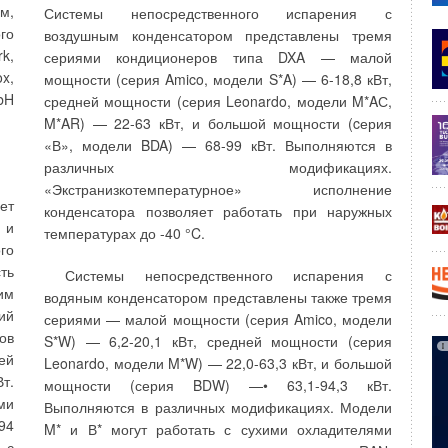
Авторами разработана схема охлаждения
2»
м,
Системы непосредственного испарения с
конденсаторов холодильных машин, которые
 и
го
воздушным конденсатором представлены тремя
используются в СКВ в теплый период года, без
од
k,
сериями кондиционеров типа DXA — малой
применения градирен. В новом здании гостинно-
вы
x,
мощности (серия Amico, модели S*A) — 6-18,8 кВт,
досугового центра [1] применены мощные
ра
bH
средней мощности (серия Leonardo, модели M*AС,
градирни. В разработанном нами проекте в
ем
M*AR) — 22-63 кВт, и большой мощности (cерия
качестве охлаждающей конденсаторы среды служат
ая
«В», модели BDA) — 68-99 кВт. Выполняются в
баки-аккумуляторы подогрева и накопления
ом
различных модификациях.
горячей воды на нужды горячего водоснабжения. В
ии
«Экстранизкотемпературное» исполнение
проекте реконструкции СКВ в одном из
ет
конденсатора позволяет работать при наружных
административных зданий на Новом Арбате (проект
 и
температурах до -40 °C.
выполнен в ОАО «20-й Центральный проектный
ЭЦ
го
институт» под руководством Ерошкина П.А. при
ть
Системы непосредственного испарения с
консультации автора) для охлаждения
им
водяным конденсатором представлены также тремя
конденсаторов холодильных машин использованы
ий
сериями — малой мощности (серия Amico, модели
вытяжные агрегаты. Это позволило на 50 %
ов
S*W) — 6,2-20,1 кВт, средней мощности (серия
но
сократить требуемую мощность градирен. Авторы
ей
Leonardo, модели M*W) — 22,0-63,3 кВт, и большой
готовы оказать научно-техническую помощь в
т.
мощности (серия BDW) —• 63,1-94,3 кВт.
применении инноваций по энергосбережению в
ми
Выполняются в различных модификациях. Модели
от
системах ОВК.
94
M* и В* могут работать с сухими охладителями
 с