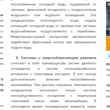
ой
торговых залов позволило предложить инвестору
теплообменник холодной воды, подаваемой от
 в
сооружать крышную котельную на 1,3 МВт вместо
чиллера; фреоновый испаритель с конденсатором
ый
4,3 МВт, предложенных в конкурирующем проекте.
не
воздушного или водяного охлаждения. Эти
ый
ые
кондиционеры используются, когда подача
ие
При реализации энергосберегающих систем
ля
питающей холодной воды от чиллера или системы
у.
ОВК в торговом центре «Солнечный рай» полезно
к с
водоснабжения осуществляется с перебоями.
ым
используется электроэнергия, которую потребляет
це.
Микропроцессорный контроллер автоматически
ая
торговый центр в количестве 3,6 МВт. Как известно,
ны
задействует фреоновый контур при прекращении
ом
потребляемая электроэнергия переходит в тепло,
ым
подачи воды.
ем
которое в традиционных системах выбрасывается в
а.
К)
атмосферу с вытяжным воздухом. Фирмой ООО
5. Системы с энергосберегающим режимом
ми
ха
«Локальные ЭнергоСистемы» разработан проект и
сочетают в себе преимущества систем двойного
ия
09
от
в 2006 году закончен монтаж и наладка
охлаждения и систем непосредственного
Ав
ой
энергосберегающих систем ОВК в залах торгового
испарения с гликолевым контуром. В этот контур
сэ
центра «Солнечный рай» (город Воронеж). Два года
о
дополнительно включен теплообменник-
(2006-2007 годы) работы систем ОВК подтвердили
ха
экономайзер. При высоких наружных температурах
10
ий
достижение до 80 % снижения расхода тепла по
ок
кондиционер использует только систему
Мо
ый
сравнению с традиционным решением систем ОВК.
непосредственного испарения с перепуском
да
ия
Сэкономленные средства на оплату газа для
гликолевой смеси мимо экономайзера. В
ах
крышной котельной окупили за два года стоимость
то
прохладное время охлаждающая жидкость через
10