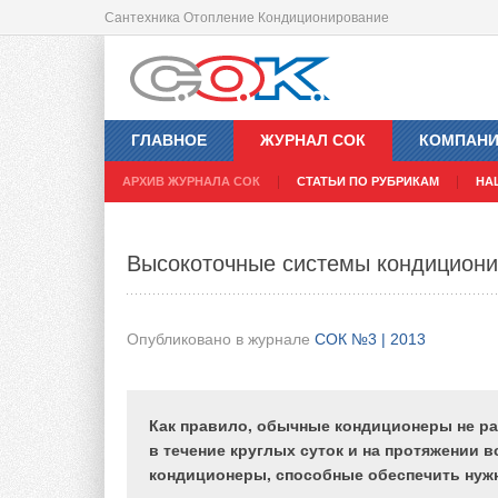
Сантехника Отопление Кондиционирование
Современные требования к СКВ
ГЛАВНОЕ
ЖУРНАЛ СОК
КОМПАН
Опубликовано в журнале
СОК №3 | 2013
АРХИВ ЖУРНАЛА СОК
СТАТЬИ ПО РУБРИКАМ
НА
Современные общественные здания строят
Высокоточные системы кондицион
или кругу. Такая форма здания создает нар
помещений решающее влияние оказывают 
Опубликовано в журнале
СОК №3 | 2013
Современные общественные здания (торгов
центры, выставочные залы, офисы и др.) строятся
Как правило, обычные кондиционеры не р
плане по форме, приближающейся к квадрату и
в течение круглых суток и на протяжении 
кругу. Такая форма здания создает наружную зо
кондиционеры, способные обеспечить нуж
глубиной до 6м, где на микроклимат помещен