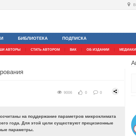
В
ИИ
БИБЛИОТЕКА
ПОДПИСКА
9140
0
0
ШИ АВТОРЫ
СТАТЬ АВТОРОМ
ВАК
ОБ ИЗДАНИИ
МЕДИАКИ
А
ся в плане по форме, приближающейся к квадрату
ирования
ужную зону глубиной до 6 м, где на микроклимат
климатические условия.
9006
0
0
ые
В климатических условиях России
 в
продолжительное время года поддерживаются
ассчитаны на поддержание параметров микроклимата
ли
низкие температуры наружного воздуха, что
всего года. Для этой цели существуют прецизионные
ну
позволяет использовать его холод для поглощения
ные параметры.
ий
тепловыделений во внутренней зоне зданий. Для