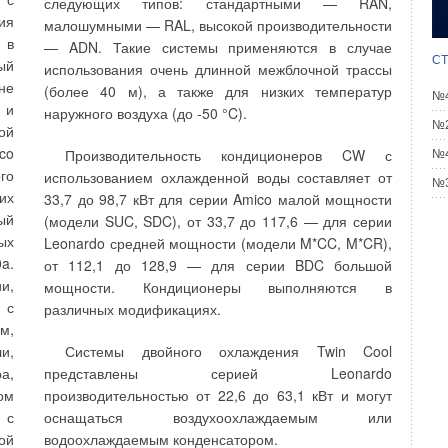
следующих типов: стандартными — RAN,
ия
малошумными — RAL, высокой производительности
 в
— ADN. Такие системы применяются в случае
СТ
ый
использования очень длинной межблочной трассы
не
(более 40 м), а также для низких температур
№4
темы в современном гостиничном досуговом-комплексе // АВОК, №1/2008.
 и
наружного воздуха (до -50 °C).
нирования воздуха для помещений и зон в многокомнатных и многозонных
№2
ой
О.К., №8/2005.
co
Производительность кондиционеров CW с
№4
одчик эжекционный универсальный ДЭ(у)», 2006.
го
нирования воздуха. — М.: ООО «ЛЭС», 2007.
использованием охлажденной воды составляет от
№3
онирования систем вентиляции, отопления, кондиционирования воздуха
их
33,7 до 98,7 кВт для серии Amico малой мощности
ый
(модели SUC, SDC), от 33,7 до 117,6 — для серии
ых
Leonardo средней мощности (модели M*CC, M*CR),
a.
от 112,1 до 128,9 — для серии BDC большой
Уведомления отключены
и,
мощности. Кондиционеры выполняются в
 с
различных модификациях.
м,
и,
Системы двойного охлаждения Twin Cool
а,
представлены серией Leonardo
ом
производительностью от 22,6 до 63,1 кВт и могут
 с
оснащаться воздухоохлаждаемым или
ой
водоохлаждаемым конденсатором.