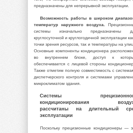
автора [2]. Одновременно с публикацией эт
предназначены для непрерывной эксплуатации.
статьи автор предложил инвестору строительства
городе Воронеже торгового центра «Солнечн
Возможность работы в широком диапазо
рай» площадью 18,5 тыс. м
2
применить нов
температур наружного воздуха.
Прецизионн
принцип энергосбережения. В плане здан
системы изначально предназначены д
торгового центра имеет форму близкую к квадрат
круглосуточной и круглогодичной эксплуатации ка
Здание трехэтажное и сдается в аренду различн
точки зрения ресурсов, так и температуры на ули
торговым фирмам, ресторану. Конкурирующ
Основные компоненты кондиционера расположе
организация по разработке проекта СКВ в торгов
во внутреннем блоке, доступ к котор
центре предложила традиционного решения сист
обеспечивается с лицевой стороны кондиционер
отопления, вентиляции и кондиционирования (ОВ
Также отметим полную совместимость с система
с использованием для нагрева приточного возду
диспетчерского контроля и системами управлен
теплоты горячей воды 80 °C, получаемой 
микроклиматом здания.
сжигания газа в крышной котельной расчетн
мощностью 4,3 МВт.
Системы прецизионног
кондиционирования возду
Авторами был предложен энергосберегающ
рассчитаны на длительный ср
вариант систем ОВК с использованием в холодн
эксплуатации
и переходный периоды года получен
охлажденного антифриза в теплообменник
Поскольку прецизионные кондиционеры — э
приточных агрегатов.