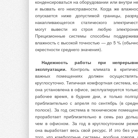
нет влияния наружных климатических условий
конденсироваться на оборудовании или внутри не
внутренний микроклимат определяется тепло
и вызвать его неисправности. Когда же влажнос
влаговыделениями в помещениях этой зоны. Д
опускается ниже допустимой границы, разря
восприятия тепловыделений круглый год
накапливающегося статического электричест
помещения внутренней зоны необходи
могут вывести из строя любую электроник
подводить холод.
Прецизионные системы способны поддержива
влажность с высокой точностью — до 5 % (обычно
окрестности среднего значения).
Надежность работы при непрерывн
эксплуатации.
Контроль климата в критичес
В климатических условиях Росс
важных помещениях должен осуществлять
продолжительное время го
круглосуточно. Типичная комфортная система, ес
поддерживаются низкие температу
она установлена в офисе, эксплуатируется только
наружного воздуха, что позволя
рабочее время, в будние дни, и только полгод
использовать его холод д
приблизительно с апреля по сентябрь (в средн
поглощения тепловыделений 
полосе). За год система в техническом помещен
внутренней зоне зданий
проработает приблизительно в семь раз дольш
чем в офисном. За год в круглосуточном режи
Принципиально новый подход к получен
она выработает весь свой ресурс. И это без уче
холода от наружного воздуха описан в стат
того, что комфортные системы, вообще говоря, 