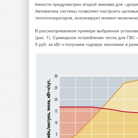
ёмкости предусмотрен второй змеевик для «догр
Автоматика системы позволяет настроить целевы
теплогенераторов, анализирует момент включения
А количество тепловой энергии, определённой с 
Орле, в 2013 году составит 92,4 % от количества
В рассматриваемом примере выбранная установка
среднемесячных температур по Своду Правил 131
(рис. 1). Суммарное потребление тепла для ГВС 
5 руб. за кВт·ч получаем годовую экономию в размер
В Екатеринбурге количество тепловой энергии, 
температур по табл. 3, в 2013 и 2014 годах соста
тепловой энергии, определённой с использование
составит 93 %, в 2014-м — 96 %, в 2015-м — 87 %