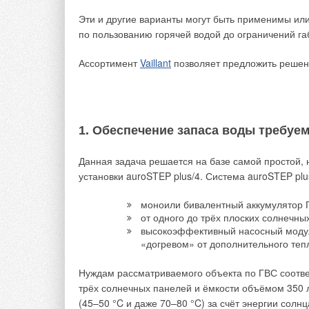
Количество тепловой энергии, соответствующей Δ
Эти и другие варианты могут быть применимы ил
температур по табл. 1 в Москве, например, в 2013
по пользованию горячей водой до ограничений г
определённой с использованием среднемесячных 
87,5 %, в 2015-м — 79,5 %.
Ассортимент
Vaillant
позволяет предложить решени
1. Обеспечение запаса воды требуе
Данная задача решается на базе самой простой,
установки auroSTEP plus/4. Система auroSTEP plu
моноили бивалентный аккумулятор Г
от одного до трёх плоских солнечны
высокоэффективный насосный модул
«догревом» от дополнительного теп
Нуждам рассматриваемого объекта по ГВС соответ
трёх солнечных панелей и ёмкости объёмом 350 л
(45–50 °C и даже 70–80 °C) за счёт энергии солнц