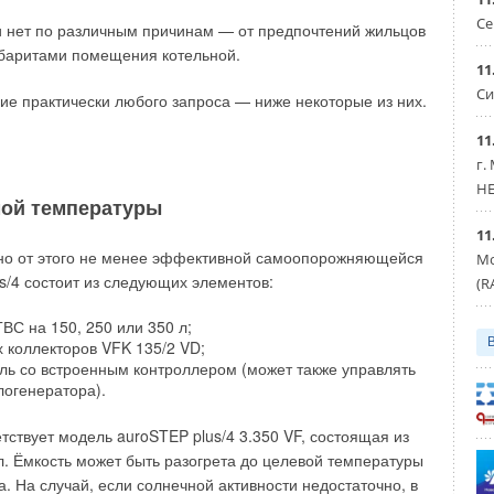
t
, определённой с использованием среднемесячных
Се
и нет по различным причинам — от предпочтений жильцов
см
 году, составит 95 % от количества тепловой энергии,
абаритами помещения котельной.
11
температур по Своду Правил 131.13330.2012, в 2014-м —
Си
е практически любого запроса — ниже некоторые из них.
11
г.
HE
мой температуры
11
 но от этого не менее эффективной самоопорожняющейся
Мо
s/4 состоит из следующих элементов:
(R
ВС на 150, 250 или 350 л;
х коллекторов VFK 135/2 VD;
ь со встроенным контроллером (может также управлять
логенератора).
ствует модель auroSTEP plus/4 3.350 VF, состоящая из
. Ёмкость может быть разогрета до целевой температуры
а. На случай, если солнечной активности недостаточно, в