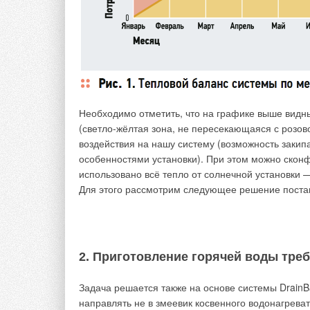
Необходимо отметить, что на графике выше видн
(светло-жёлтая зона, не пересекающаяся с розов
Представленная разница в количестве тепловой э
воздействия на нашу систему (возможность заки
совершенно не безразлична для большинства пот
особенностями установки). При этом можно сконф
использовано всё тепло от солнечной установки —
Следует отметить, что во многих городах средняя
Для этого рассмотрим следующее решение поста
Своде Правил 133.13330.2012, меньше средней те
В связи с изложенным, до принятия новой редакц
определения более точного количества фактичес
отопление в каждом месяце отопительного период
2. Приготовление горячей воды тре
среднемесячную температуру наружного воздуха к
131.13330.2012, а по данным гидрометеорологиче
Задача решается также на основе системы DrainB
2010 года.
направлять не в змеевик косвенного водонагрева