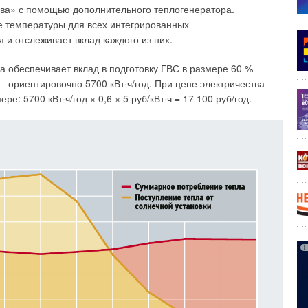
ева» с помощью дополнительного теплогенератора.
е температуры для всех интегрированных
 и отслеживает вклад каждого из них.
использованием среднемесячных температур по табл. 2 в
 тепловой энергии, определённой с использованием
 обеспечивает вклад в подготовку ГВС в размере 60 %
.13330.2012, в 2014-м — 88 %, в 2015-м — 78 %.
— ориентировочно 5700 кВт·ч/год. При цене электричества
е: 5700 кВт·ч/год × 0,6 × 5 руб/кВт·ч = 17 100 руб/год.
определённой с использованием среднемесячных
вит 94 %, а в 2015-м — 87 %. А в Омске количество
м среднемесячных температур по табл. 4, в 2013 году
.