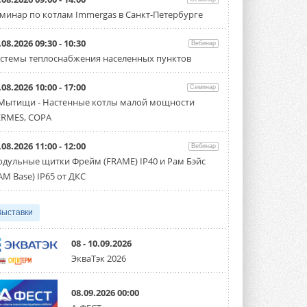
Carrier модернизирует
минар по котлам Immergas в Санкт-Петербурге
флагманский чиллер AquaEdge
19XR
Чиллер получил новую версию,
.08.2026 09:30 - 10:30
Вебинар
работающую на хладагенте R1234ze ...
стемы теплоснабжения населенных пунктов
31 ИЮЛЯ 2026
.08.2026 10:00 - 17:00
Mitsubishi расширяет
Семинар
направление систем
 Мытищи - Настенные котлы малой мощности
охлаждения для ЦОД
RMES, COPA
Mitsubishi Electric создаёт в США новую
компанию MEHITS US Inc. ...
31 ИЮЛЯ 2026
.08.2026 11:00 - 12:00
Вебинар
дульные щитки Фрейм (FRAME) IP40 и Рам Бэйс
США запретили использование
AM Base) IP65 от ДКС
иностранных инверторов
28 июля 2026 года Федеральная
комиссия по связи США (FCC) обновила
свой специальный перечень Covered ...
Выставки
31 ИЮЛЯ 2026
08 - 10.09.2026
Уже через месяц в России
ЭкваТэк 2026
можно будет устанавливать
солнечные панели в МКД
С 1 сентября снимается запрет на
08.09.2026 00:00
микрогенерацию в многоквартирных ...
30 ИЮЛЯ 2026