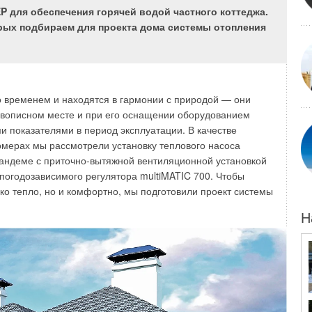
P для обеспечения горячей водой частного коттеджа.
рых подбираем для проекта дома системы отопления
и производят оплату за отопление двумя способами. По
вляется ежемесячно равными долями в размере 1/12
симо от фактического ежемесячного количества
со временем и находятся в гармонии с природой — они
При этом величина тепловой энергии в последующем году
ивописном месте и при его оснащении оборудованием
 потреблённой тепловой энергии в прошедшем году (в
и показателями в период эксплуатации. В качестве
 течение прошедшего отопительного периода).
омерах мы рассмотрели установку теплового насоса
тандеме с приточно-вытяжной вентиляционной установкой
дый месяц отопительного периода в соответствии со
погодозависимого регулятора multiMATIC 700. Чтобы
.
ко тепло, но и комфортно, мы подготовили проект системы
им организациям получать оплату равномерно в течение
Н
вки тепловой энергии.
му способу в ряде регионов часто возникают и решаются
на теплоснабжающей организации и появляется
отребления тепловой энергии за отопительный период,
изации.