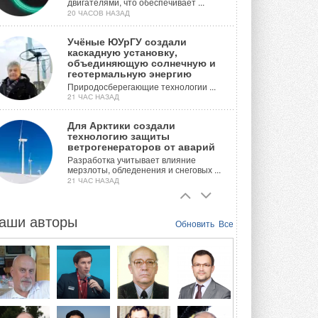
двигателями, что обеспечивает ...
20 ЧАСОВ НАЗАД
Учёные ЮУрГУ создали
каскадную установку,
объединяющую солнечную и
геотермальную энергию
Природосберегающие технологии ...
21 ЧАС НАЗАД
Для Арктики создали
технологию защиты
ветрогенераторов от аварий
Разработка учитывает влияние
мерзлоты, обледенения и снеговых ...
21 ЧАС НАЗАД
Гибридный тепловой насос PV/T
с одним общим испарителем
аши авторы
Обновить
Все
Исследователи предложили
конструкцию двухисточникового ...
ВЧЕРА
21-й ежегодный форум
«ЦОД-2026»
Мероприятие пройдет 2-3 сентября в