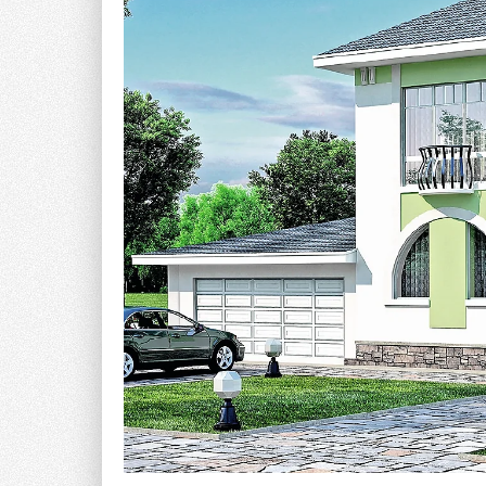
В этом случае рекомендуется использовать треб
Российской Федерации от 23 мая 2006 года №306
нормативов потребления коммунальных услуг и н
содержания общего имущества в многоквартирно
тепловой энергии, потребляемой в каждый месяц 
В данных Правилах представлена формула для рас
необходимой для отопления многоквартирного до
где q
— расчётная часовая тепловая нагрузка 
max
ккал/ч; t
— средняя температура внутреннего во
вн
дома или жилого дома, °C; t
— среднемесячная т
см
принимаемая в соответствии с табл. 5.1 Свода П