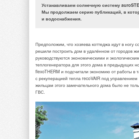
Устанавливаем солнечную систему auroSTE
Мы продолжаем серию публикаций, в кото
* Статья предлагается в порядке обсуждения.
и водоснабжения.
Итак, как известно, потребители тепловой энерги
первому способу оплата потребителями осущест
годового потребления тепловой энергии — незави
Предположим, что хозяева коттеджа идут в ногу 
поставленной тепловой энергии для отопления. 
решили построить дом в удалённом от городов ж
уточняется с учётом действительного количества
руководствуются экономическими и экологическим
зависимости от температуры наружного воздуха в
теплогенератора для этого дома в предыдущих н
flexoTHERM и подсчитали экономию от работы в 
По второму способу оплата осуществляется в каж
с рекуперацией тепла recoVAIR под управлением 
среднемесячной температурой наружного воздуха
жильцам этого замечательного дома было не толь
ГВС.
Первый способ оплаты позволяет теплоснабжающ
всего года при условии неизменности схемы поста
Однако при оплате за тепловую энергию по перво
спорные вопросы в судах, когда происходит сме
необходимость определения доли фактического п
предшествующий смене теплоснабжающей орган