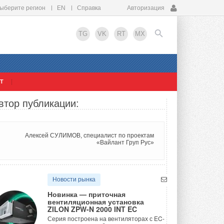
ыберите регион
EN
Справка
Авторизация
TG
VK
RT
MX
Т
EN
втор публикации:
Алексей СУЛИМОВ, специалист по проектам
«Вайлант Груп Рус»
Новости рынка
Новинка — приточная
вентиляционная установка
ZILON ZPW-N 2000 INT EC
Серия построена на вентиляторах с EC-