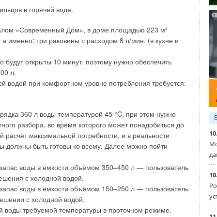
; t
— расчётная температура наружного воздуха для
льцов в горячей воде.
po
онирования воздуха, принимаемая в соответствии с табл.
жительность отопительного периода [сут.] в месяце; 24
налом «Современный Дом», в доме площадью 223 м²
перевода из килокалорий в гигакалории.
а именно: три раковины с расходом 8 л/мин. (в кухне и
зной обеспеченности, принимаемая в СП 131.13330.2012,
 будут открыты 10 минут, поэтому нужно обеспечить
66 по 2010 годы.
400 л.
ей водой при комфортном уровне потребления требуется:
нергии, предъявляемой населению к оплате за конкретный
пературы t
по табл. 5.1 Свода Правил 131.13330.2012,
см
нной потребителями тепловой энергии в этом месяце. Это
орядка 360 л воды температурой 45 °C, при этом нужно
месячная температура каждого месяца отопительного
ного разбора, во время которого может понадобиться до
т быть меньше или больше. Значения среднемесячной
10
ий расчёт максимальной потребности, и в реальности
 городах Москве, Орле, Екатеринбурге и Омске после
Мо
ы должны быть готовы ко всему. Далее можно пойти
тавлены в табл. 1, 2, 3 и 4. Соответственно, и разные
да
 запас воды в ёмкости объёмом 350–450 л — пользователь
10
ешения с холодной водой.
ного воздуха для проектирования отопления, вентиляции
Ро
 запас воды в ёмкости объёмом 150–250 л — пользователь
 табл. 3.1 СП 131.13330.2012 при определении с
ус
мешении с холодной водой.
гии в каждый месяц.
й воды требуемой температуры в проточном режиме.
11