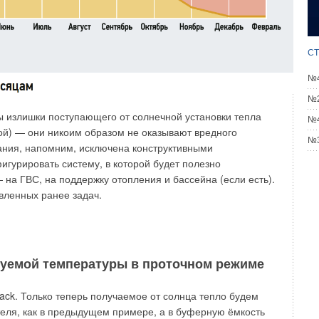
СТ
№4
№2
ы излишки поступающего от солнечной установки тепла
№4
ой) — они никоим образом не оказывают вредного
нергии на примере четырёх городов существенна и
№3
пания, напомним, исключена конструктивными
ребителей тепловой энергии.
игурировать систему, в которой будет полезно
 на ГВС, на поддержку отопления и бассейна (если есть).
 за год температура наружного воздуха, представленная в
вленных ранее задач.
мпературы воздуха за год после 2010 года.
ии свода правил по строительной климатологии для
ки расходуемой потребителями тепловой энергии на
а после 2010 года предлагается использовать в расчётах
буемой температуры в проточном режиме
аждого месяца tсм не по табл. 5.1 Свода Правил
ской службы для конкретного населённого пункта после
ack. Только теперь получаемое от солнца тепло будем
теля, как в предыдущем примере, а в буферную ёмкость