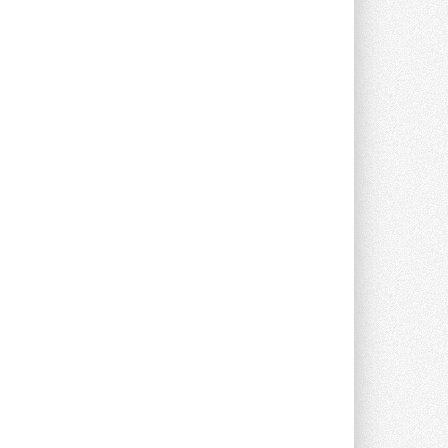
Компания становится официальным
партнёром NVIDIA по системам ...
28 ИЮЛЯ 2026
В Великобритании предлагают
сделать кондиционирование
обязательным для новостроек
Либеральные демократы внесли
предложение оснащать все новые ...
1
28 ИЮЛЯ 2026
В Подмосковье запустят
производство холодильной
техники и теплообменного
оборудования
Проект реализует компания «ВЕЗА» ...
28 ИЮЛЯ 2026
Ридан объявил о старте продаж
автоматического
балансировочного клапана
Клапан APT‑R3 производится на заводе
в Лешково (Московская область) ...
27 ИЮЛЯ 2026
Шумоглушители собственного