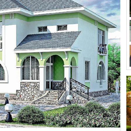
ования, установленные Постановлением Правительства
 «Об утверждении Правил установления и определения
ормативов потребления коммунальных ресурсов в целях
м доме», позволяющие расчётным путём определить долю
отопительного периода.
чёта количества тепловой энергии [Гкал/год],
ма или жилого дома в каждом месяце:
на отопление многоквартирного дома или жилого дома,
здуха отапливаемых жилых помещений многоквартирного
емпература наружного воздуха каждого месяца,
равил 131.13330.2012 «Строительная климатология.