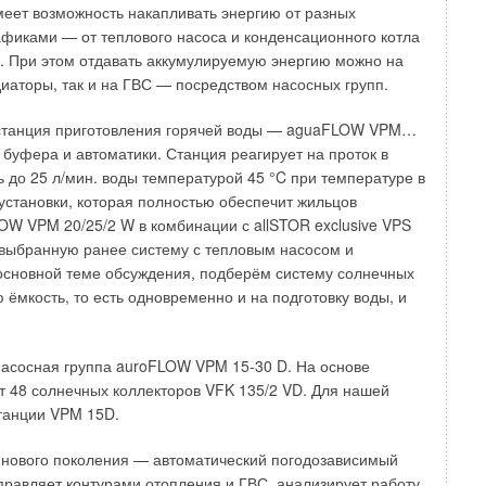
имеет возможность накапливать энергию от разных
фиками — от теплового насоса и конденсационного котла
 тепловых отходов
и. При этом отдавать аккумулируемую энергию можно на
НЬ 2026
иаторы, так и на ГВС — посредством насосных групп.
вание отопительно-вентиляционных систем коррекцией
гулирования
НЬ 2026
 станция приготовления горячей воды — aguaFLOW VPM…
кие характеристики лучисто-конвективной панели при
 буфера и автоматики. Станция реагирует на проток в
в действующей котельной
НЬ 2026
ь до 25 л/мин. воды температурой 45 °C при температуре в
ь Royal Thermo Smalto Inverter: интеллект, стиль и
установки, которая полностью обеспечит жильцов
ивность
НЬ 2026
W VPM 20/25/2 W в комбинации с allSTOR exclusive VPS
структивных слоёв ограждающих конструкций здания при смене
 выбранную ранее систему с тепловым насосом и
ого назначения помещений
Й 2026
основной теме обсуждения, подберём систему солнечных
 ёмкость, то есть одновременно и на подготовку воды, и
насосная группа auroFLOW VPM 15-30 D. На основе
от 48 солнечных коллекторов VFK 135/2 VD. Для нашей
Уведомления отключены
станции VPM 15D.
 нового поколения — автоматический погодозависимый
02-11-2017
управляет контурами отопления и ГВС, анализирует работу
фактического потребления тепла.
Комментарий полезен?