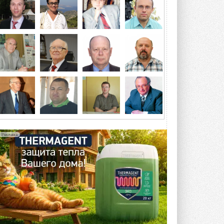
отеле Radisson Slavyanskaya. Форум
посетит более двух тысяч участников ...
ВЧЕРА
Китайская Shenling представила
линейку тепловых насосов
«воздух-вода» на R290
Серия ThermaX R290 All-In-One
включает три модели ...
4 АВГУСТА 2026
Тепловые насосы в связке с
солнечной генерацией и
накопителем снижают
потребление на 60%
Исследователи из Италии установили ...
Реклама
4 АВГУСТА 2026
«РУСКЛИМАТ Fest 2026» в Уфе
собрал свыше 700 профи
климатической отрасли
Организатором выступил торгово-
производственный холдинг ...
3 АВГУСТА 2026
«Датарк» испытал модульный