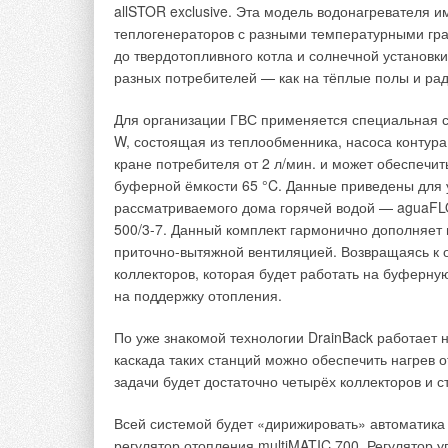
allSTOR exclusive. Эта модель водонагревателя 
теплогенераторов с разными температурными гра
→
Читайте по теме:
Об утилизации
до твердотопливного котла и солнечной установк
ЖУРНАЛ СОК ИЮ
→
разных потребителей — как на тёплые полы и рад
Совершенство
процессов ре
ЖУРНАЛ СОК ИЮ
Для организации ГВС применяется специальная
→
Теплотехничес
W, состоящая из теплообменника, насоса контура
эксплуатации 
ЖУРНАЛ СОК ИЮ
кране потребителя от 2 л/мин. и может обеспечит
→
Водонагревател
буферной ёмкости 65 °C. Данные приведены для 
энергоэффект
ЖУРНАЛ СОК ИЮ
рассматриваемого дома горячей водой — aguaFLO
→
Изменение кон
500/3-7. Данный комплект гармонично дополняет
функциональн
ЖУРНАЛ СОК МА
приточно-вытяжной вентиляцией. Возвращаясь к 
коллекторов, которая будет работать на буферную
на поддержку отопления.
По уже знакомой технологии DrainBack работает 
каскада таких станций можно обеспечить нагрев 
Комментарии
задачи будет достаточно четырёх коллекторов и 
Всей системой будет «дирижировать» автоматика
Любовь
регулятор отопления multiMATIC 700. Регулятор 
Общедомовой прибор учета - это мера для определения 