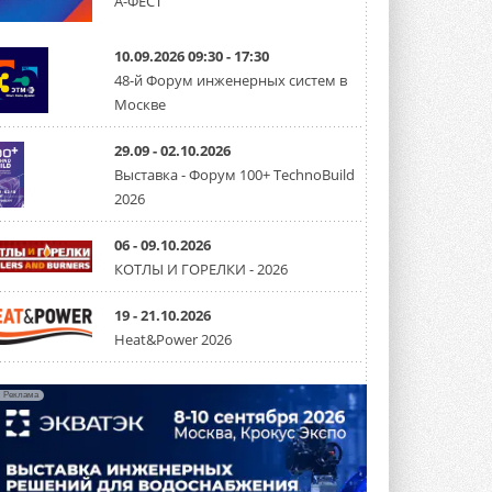
А-ФЕСТ
Канальные вентиляторы с ЕС-
двигателями Sysimple TRS EC
10.09.2026 09:30 - 17:30
Poti
48-й Форум инженерных систем в
Новинка от Системэйр —
Москве
прямоугольный канальный ...
30 ИЮЛЯ 2026
29.09 - 02.10.2026
Краска для окон: как выбрать
Выставка - Форум 100+ TechnoBuild
состав, который не
2026
растрескается после первой
зимы
Частые вопросы о краске для окон ...
06 - 09.10.2026
30 ИЮЛЯ 2026
КОТЛЫ И ГОРЕЛКИ - 2026
СИЭНПИ РУС представила
новую серию консольных
19 - 21.10.2026
насосов NM
Heat&Power 2026
Усовершенствованная гидравлика
помогает снизить энергопотребление ...
30 ИЮЛЯ 2026
Реклама
Группа «Теплолюкс» открыла
новую производственную
площадку
Открытие нового завода состоялось