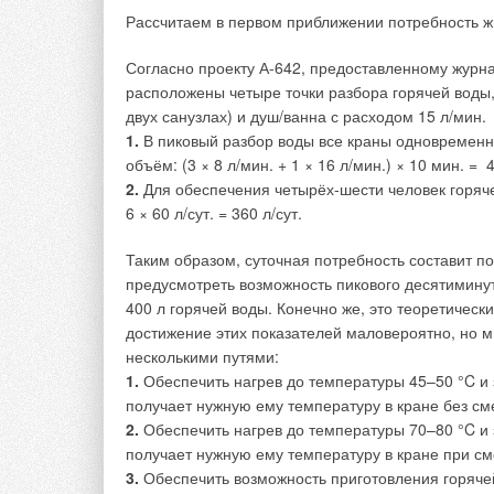
Актуализированная редакция СНиП 23-01–99*», °C
Рассчитаем в первом приближении потребность жи
проектирования отопления, вентиляции и кондици
3.1 Свода Правил 131.13330.2012, °C; n
— продол
Согласно проекту А-642, предоставленному жур
м
— количество часов в сутках; 10
–6
— коэффициент 
расположены четыре точки разбора горячей воды, 
двух санузлах) и душ/ванна с расходом 15 л/мин.
Как известно, температура наружного воздуха ра
1.
В пиковый разбор воды все краны одновременно
рассчитана по данным наблюдений за период с 19
объём: (3 × 8 л/мин. + 1 × 16 л/мин.) × 10 мин. = 
2.
Для обеспечения четырёх-шести человек горяч
Необходимо отметить, что количество тепловой э
6 × 60 л/сут. = 360 л/сут.
месяц по расчёту с использованием значений тем
не тождественно количеству фактически потреблё
Таким образом, суточная потребность составит п
можно объяснить тем, что в разные годы средне
предусмотреть возможность пикового десятиминут
периода разная, то есть в отдельные годы може
400 л горячей воды. Конечно же, это теоретическ
температуры наружного воздуха каждого месяца в
достижение этих показателей маловероятно, но м
2010 года и по Своду Правил 131.13330.2012 предс
несколькими путями:
значения Δt
.
1.
Обеспечить нагрев до температуры 45–50 °C и
см
получает нужную ему температуру в кране без см
При этом значение расчётной температуры наруж
2.
Обеспечить нагрев до температуры 70–80 °C и
и кондиционирования воздуха можно принимать по
получает нужную ему температуру в кране при с
достаточной точностью количества тепловой энер
3.
Обеспечить возможность приготовления горяче