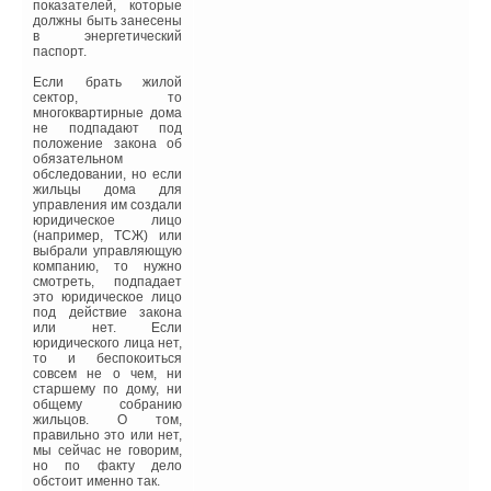
энергетической системы,
показателей, которые
а именно: климатических
должны быть занесены
параметров в районе
в энергетический
строительства;
паспорт.
архитектурно-
планировочных
Если брать жилой
решений и
сектор, то
теплоизолирующих
многоквартирные дома
свойств, принятых
не подпадают под
проектом ограждающих
положение закона об
конструкций;
обязательном
параметров
обследовании, но если
инженерного
жильцы дома для
оборудования здания,
управления им создали
направленных на
юридическое лицо
создание комфортных
(например, ТСЖ) или
условий. По экспертным
выбрали управляющую
оценкам, реализация
компанию, то нужно
энергосберегающих
смотреть, подпадает
мероприятий может
это юридическое лицо
обеспечить сокращение
под действие закона
теплопотребления в
или нет. Если
здании в 2–2,5 раза. При
юридического лица нет,
этом энергосбережение
то и беспокоиться
за счет оптимизации
совсем не о чем, ни
градостроительных
старшему по дому, ни
решений составляет 8–
общему собранию
10 %, архитектурно-
жильцов. О том,
планировочных
правильно это или нет,
решений — до 15 %,
мы сейчас не говорим,
правильного выбора
но по факту дело
решений ограждающих
обстоит именно так.