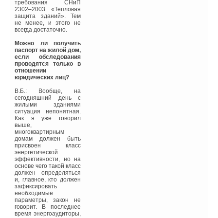
требования СНиП
2302–2003 «Тепловая
защита зданий». Тем
не менее, и этого не
всегда достаточно.
Можно ли получить
паспорт на жилой дом,
если обследования
проводятся только в
отношении
юридических лиц?
В.Б.: Вообще, на
сегодняшний день с
жилыми зданиями
ситуация непонятная.
Как я уже говорил
выше,
многоквартирным
домам должен быть
присвоен класс
энергетической
эффективности, но на
основе чего такой класс
должен определяться
и, главное, кто должен
зафиксировать
необходимые
параметры, закон не
говорит. В последнее
время энергоаудиторы,