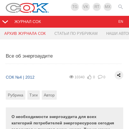
TG
VK
RT
MX
ЖУРНАЛ СОК
EN
АРХИВ ЖУРНАЛА СОК
СТАТЬИ ПО РУБРИКАМ
НАШИ АВТ
Инженерное оборудование зданий
Все об энергоаудите
СОК №4 | 2012
12681
0
0
Рубрика
Тэги
Авторы
СОК №4 | 2012
10340
0
0
Рубрика
Тэги
Автор
В этой статье определены требования, которым
должно отвечать инженерное оборудование
энергоэффективных зданий. Авторами
сформулированы методы снижения потребления
О необходимости энергоаудита для всех
тепловой энергии за счет применяемого
категорий потребителей энергоресурсов сегодня
оборудования, а также рассмотрены оптимальные