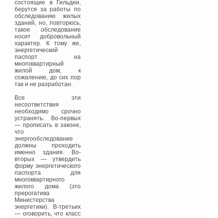
состоящие в Гильдии,
берутся за работы по
обследованию жилых
зданий, но, повторюсь,
такое обследование
носит добровольный
характер. К тому же,
энергетический
паспорт на
многоквартирный
жилой дом, к
сожалению, до сих пор
так и не разработан.
Все эти
несоответствия
необходимо срочно
устранять. Во-первых
— прописать в законе,
что
энергообследование
должны проходить
именно здания. Во-
вторых — утвердить
форму энергетического
паспорта для
многоквартирного
жилого дома (это
прерогатива
Министерства
энергетики). В-третьих
— оговорить, что класс