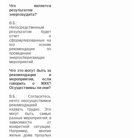
Отдельно следует
остановиться на
Что является
вопросе потерь тепла
результатом
через ограждающие
энергоаудита?
конструкции и в первую
очередь
В.Б.:
воздухопроницаемости.
Непосредственным
До сего времени
результатом будет
считалось, что
отчет и
ограждающие
сформулированные на
конструкции зданий
его основе
должны пропускать
рекомендации по
влагу. Стремление
проведению
исключить теплопотери
энергосберегающих
привело к пересмотру
мероприятий.
данной концепции и
строительству
Что это могут быть за
максимально
рекомендации и
утепленных,
мероприятия, если
герметичных зданий.
говорить о ЖКХ?
Осуществимы ли они?
Как контраргумент часто
приводятся доводы, что
В.Б.: Согласитесь,
в энергоэффективных
нечто неосуществимое
домах, это приведет к
рекомендацией
появлению избыточной
назвать трудно. Это
влажности и связанных с
могут быть самые
этим негативных
разные мероприятия, в
последствий. Однако,
зависимости от
при правильно
конкретной ситуации.
работающей приточно-
Например, многие
вытяжной вентиляции
жилые дома прошлых