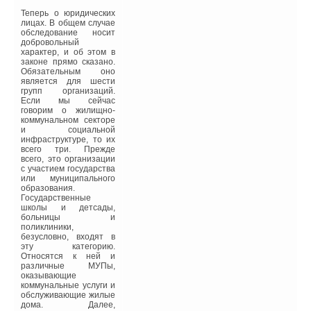
конструкций — до 25 %,
инженерного
Теперь о юридических
оборудования — до 30
лицах. В общем случае
%, внутридомовых
обследование носит
систем автоматизации и
добровольный
учета — до 20 %.Для
характер, и об этом в
определения и
законе прямо сказано.
сокращения тепловых
Обязательным оно
потерь необходимо
является для шести
составление теплового
групп организаций.
баланса. На рис. 1
Если мы сейчас
приведены возможные
говорим о жилищно-
поступления и
коммунальном секторе
теплопотери энергии в
и социальной
здании. Учитывая это,
инфраструктуре, то их
наибольшую экономию
всего три. Прежде
энергии можно получить
всего, это организации
за счет утепления и
с участием государства
снижения теплопотерь,
или муниципального
через строительные
образования.
конструкции,
Государственные
применения
школы и детсады,
современного и
больницы и
модернизации
поликлиники,
существующего
безусловно, входят в
инженерного
эту категорию.
оборудования, в
Относятся к ней и
сочетании с
различные МУПы,
комплексной
оказывающие
автоматизацией
коммунальные услуги и
внутридомовых
обслуживающие жилые
процессов, остановимся
дома. Далее,