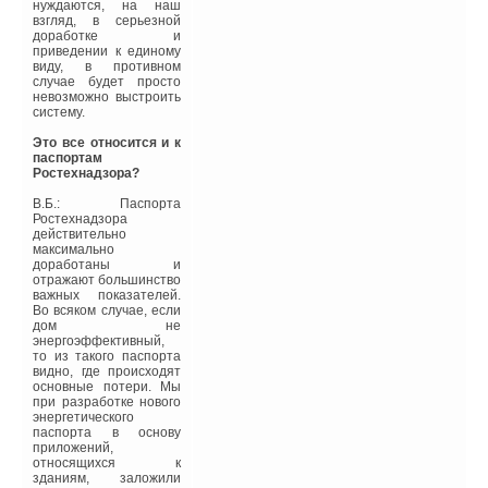
нуждаются, на наш
взгляд, в серьезной
доработке и
приведении к единому
виду, в противном
случае будет просто
невозможно выстроить
систему.
Это все относится и к
паспортам
Ростехнадзора?
В.Б.: Паспорта
Ростехнадзора
действительно
максимально
доработаны и
отражают большинство
важных показателей.
Во всяком случае, если
дом не
энергоэффективный,
то из такого паспорта
видно, где происходят
основные потери. Мы
при разработке нового
энергетического
паспорта в основу
приложений,
относящихся к
зданиям, заложили