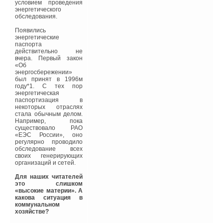
эффективности при
условием проведения
выборе оборудования
энергетического
должна основываться на
обследования.
показателях тепловой
эффективности здания
Появились
N и сроках окупаемости.
энергетические
паспорта
1. Курс энергетического
действительно не
аудита. ИЭЭ НТУ
вчера. Первый закон
«КПИ». — Киев, 2003.
«Об
энергосбережении»
2. Ковалко М.П., Денисюк
был принят в 1996м
С.П. Енергосбереження
году*1. С тех пор
— прюритетний
энергетическая
напрямок державноi
паспортизация в
полiтики Украини. —
некоторых отраслях
Киев, УЕЗ, 1998.
стала обычным делом.
Например, пока
3. Мхитарян Н.М.
существовало РАО
Энергосберегающие
«ЕЭС России», оно
технологии в жилищном
регулярно проводило
и гражданском
обследование всех
строительстве. — Киев:
своих генерирующих
Наукова думка, 2000.
организаций и сетей.
5. Dr. Hans Viessmann.
Для наших читателей
Viessmann
это слишком
Heizungshandbuch.
«высокие материи». А
Genter Verlag. Stuttgart.
какова ситуация в
1987.
коммунальном
хозяйстве?
6. Otmar Humm.