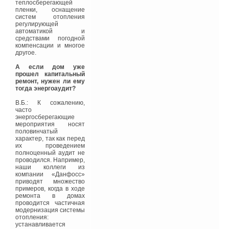
неприятных запахов и, в
теплосберегающей
целом, эффективного
пленки, оснащение
снижение энергозатрат.
систем отопления
регулирующей
Показателем тепловой
автоматикой и
эффективности N
средствами погодной
здания принято
компенсации и многое
называть величину: N =
другое.
Qmin/Qmax, где Qmin —
минимальные затраты
А если дом уже
энергии необходимые
прошел капитальный
для создания
ремонт, нужен ли ему
комфортных условий в
тогда энергоаудит?
здании, объемом V,
Qmax —
В.Б.: К сожалению,
действительные
часто
затраты энергии
энергосберегающие
необходимые на обогрев
мероприятия носят
и охлаждение здания.
половинчатый
характер, так как перед
При этом показатель
их проведением
тепловой
полноценный аудит не
эффективности здания
проводился. Например,
N может быть записан
наши коллеги из
как N = N1N2N3, где N1
компании «Данфосс»
— показатель тепловой
приводят множество
эффективности,
примеров, когда в ходе
учитывающий
ремонта в домах
воздействие
проводится частичная
климатических факторов
модернизация системы
на тепловой баланс
отопления:
здания; N2 —
устанавливается