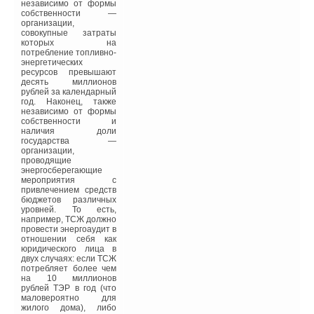
на них более подробно.
независимо от формы
собственности —
организации,
Данное положение и
совокупные затраты
лежит в основе
которых на
технологии
потребление топливно-
строительства
энергетических
энергоэффективных
ресурсов превышают
зданий.
десять миллионов
Представляется, что
рублей за календарный
проекты таких зданий
год. Наконец, также
должны отвечать
независимо от формы
следующим основным
собственности и
требованиям:
наличия доли
качественная
государства —
разработка
организации,
проектносметной
проводящие
документации;
энергосберегающие
применение
мероприятия с
регулирующих устройств
привлечением средств
для оптимального
бюджетов различных
отопления;
уровней. То есть,
механическая
например, ТСЖ должно
вентиляция помещений;
провести энергоаудит в
применение
отношении себя как
эффективного
юридического лица в
отопительного
двух случаях: если ТСЖ
оборудования;
потребляет более чем
экономное
на 10 миллионов
расходование воды для
рублей ТЭР в год (что
горячего
маловероятно для
водоснабжения;
жилого дома), либо