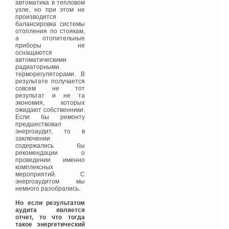
показатель тепловой
автоматика в тепловом
эффективности,
узле, но при этом не
определяющий
производится
теплозащитные
балансировка системы
свойства наружных
отопления по стоякам,
ограждающих
а отопительные
конструкций; N3 —
приборы не
показатель тепловой
оснащаются
эффективности,
автоматическими
определяющий
радиаторными
оптимальность выбора
терморегуляторами. В
показателей
результате получается
внутридомового
совсем не тот
инженерного
результат и не та
оборудования.
экономия, которых
ожидают собственники.
При этом максимальный
Если бы ремонту
показатель тепловой
предшествовал
эффективности
энергоаудит, то в
достигается при N = 1, в
заключении
таких зданиях
содержались бы
отмечаются
рекомендации о
минимальные потери
проведении именно
тепла, что позволяет не
комплексных
только экономить
мероприятий. С
инвестиционные
энергоаудитом мы
капиталы (за счет
немного разобрались.
применения хорошо
подобранного по
Но если результатом
мощности инженерного
аудита является
оборудования), но и
отчет, то что тогда
сократить до минимума
такое энергетический