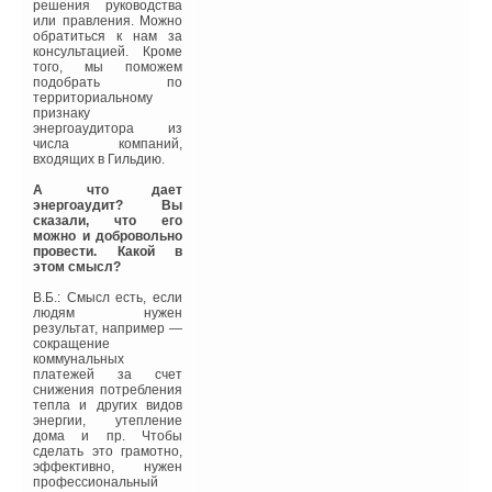
в тепле в процессе
решения руководства
эксплуатации, либо не
или правления. Можно
достаточной мощностью
обратиться к нам за
выбранного
консультацией. Кроме
оборудования, в
того, мы поможем
последующем всегда
подобрать по
связаны с
территориальному
дополнительными
признаку
трудностями и
энергоаудитора из
значительными
числа компаний,
капиталовложениями.
входящих в Гильдию.
Выбор системы зависит
А что дает
от множества факторов
энергоаудит? Вы
— если в многоэтажных,
сказали, что его
многоквартирных и
можно и добровольно
гражданских зданиях
провести. Какой в
основным критерием
этом смысл?
являются
инвестиционные
В.Б.: Смысл есть, если
затраты, то в
людям нужен
индивидуальном
результат, например —
коттеджном
сокращение
строительстве больше
коммунальных
внимания уделяется
платежей за счет
последующим
снижения потребления
эксплуатационном
тепла и других видов
затратам, в
энергии, утепление
значительной степени
дома и пр. Чтобы
зависящем от цены на
сделать это грамотно,
различные виды
эффективно, нужен
энергии.
профессиональный