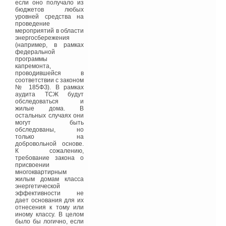
использование
если оно получало из
гелиотермальных и
бюджетов любых
геотермальных
уровней средства на
установокдля получения
проведение
тепловой энергии;
мероприятий в области
использование
энергосбережения
воздуховодов и
(например, в рамках
трубопроводов,
федеральной
имеющих наименьшее
программы
гидравлическое
капремонта,
сопротивление;
проводившейся в
применение
соответствии с законом
энергоэффективной
№ 185ФЗ). В рамках
бытовой и
аудита ТСЖ будут
внутридомовой техники;
обследоваться и
использование для
жилые дома. В
аккумуляции тепловой
остальных случаях они
энергии строительных
могут быть
конструкций; отказ от
обследованы, но
излишних
только на
архитектурных деталей
добровольной основе.
и выбор архитектурных
К сожалению,
форм с наименьшей
требование закона о
площадью ограждающих
присвоении
конструкций.
многоквартирным
жилым домам класса
Принципиальное
энергетической
отличие
эффективности не
энергоэффективных
дает основания для их
зданий заключается в
отнесения к тому или
том, что они имеют
иному классу. В целом
значительно меньшую
было бы логично, если