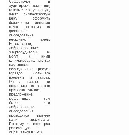
ограждающих
Существуют и
конструкций в сочетании
аудиторские компании,
со схемами аккумуляции
готовые за условную,
тепловой энергии и
чисто символическую
аккумуляторами
цену оформить
низкопотенциального
фактически липовый
тепла;
отчет, потратив на
фиктивное
❏ использованием
обследование
принудительной
несколько дней.
вентиляции с
Естественно,
рекуперацией, для
добросовестные
сокращения потерь
энергоаудиторы не
тепловой энергии с
могут с ними
вытяжной вентиляцией;
конкурировать, так как
настоящее
❏ повышением
обследование требует
требований к
гораздо большего
автоматическому
времени и затрат.
регулированию и
Очень важно не
контролю за генерацией
попасться на внешне
и распределением
привлекательное
тепловой и
предложение
электрической энергии
мошенников, тем
(методы снижения
более, что
теплопотребления, с
добровольные
применением
обследования
инженерного
проводятся именно
оборудования
ради результата.
представлены на рис. 2).
Поэтому я еще раз
рекомендую
обращаться в СРО.