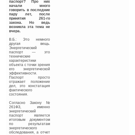
эксплуатационные
паспорт? Про них
расходы на отопление,
начали много
вентиляцию, водо- и
говорить в последние
электроснабжение.
пару лет, после
принятия 261-го
Оценить правильность
закона. Но ведь
выбранного решения с
возникла эта тема не
финансовой точки
вчера.
зрения, помогут расчеты
простой окупаемости,
В.Б.: Это немного
дающие возможность
другая вещь.
определить
Энергетический
эффективность
паспорт — это
капиталовложений:
технические
характеристики
Инвестиция = Срок
объекта с точки зрения
окупаемости Экономия
его энергетической
эффективности.
Обычно принято
Паспорт просто
рассчитывать граничные
отражает положение
пределы сроков
дел, это констатация
окупаемости при
фактического
минимальных и
состояния.
максимальных
капиталовложениях.
Согласно Закону №
Проведенные расчеты
261ФЗ, именно
показывают
энергетический
экономическую
паспорт является
целесообразность
итоговым документом
строительства и
по результатам
эксплуатации
энергетического
энергоэффективных
обследования, а отчет