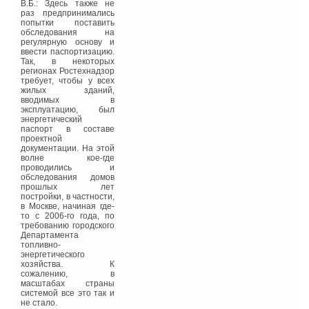
Niedrigenergie Haeuser.
В.Б.: Здесь также не
Oekobuch Verlag. Staufen
раз предпринимались
bei Freiburg. 2000.
попытки поставить
обследования на
7. HansPeter Sproten.
регулярную основу и
SHKTechnik in
ввести паспортизацию.
Niedrigeenergiehaeusern.
Так, в некоторых
IKZHaustechnik Heft
регионах Ростехнадзор
10/2000.
требует, чтобы у всех
жилых зданий,
вводимых в
эксплуатацию, был
энергетический
Читайте по теме:
паспорт в составе
проектной
документации. На этой
→
Обзор систем защиты от протечек 2026
волне кое-где
ЖУРНАЛ СОК ИЮНЬ 2026
проводились и
→
Совершенствование отопительно-вентиляционных
обследования домов
систем коррекцией процессов регулирования
прошлых лет
ЖУРНАЛ СОК ИЮНЬ 2026
постройки, в частности,
→
в Москве, начиная где-
Система Качества РЕХАУ: как цифровые технологии
то с 2006-го года, по
помогают защитить рынок от подделок
требованию городского
ЖУРНАЛ СОК ИЮНЬ 2026
Департамента
→
Тёплый пол Giacomini — решение в комплекте!
топливно-
ЖУРНАЛ СОК МАЙ 2026
энергетического
→
Термоокислительная деструкция — основной фактор
хозяйства. К
сокращения срока службы полипропиленовых труб
сожалению, в
ЖУРНАЛ СОК МАЙ 2026
масштабах страны
системой все это так и
не стало.