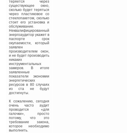
отопительного котла,
теряется через
сокращением площади
существующее окно,
поверхности
сколько будет теряться
теплопередачи,
через пластиковое со
снижением расчетных
стеклопакетом, сколько
температур
стоит его установка и
теплоносителя;
обслуживание.
Неквалифицированный
❏ применением котлов с
энергоаудитор укажет в
высокими значениями
паспорте срок
КПД и коэффициента
окупаемости, который
использования
заявлен
мощности
производителем окон,
установленного
и не будет производить
оборудования,
никаких
использованием
инструментальных
гелиотермальных и
замеров. В итоге
геотермальных
заявленные
контуров, тепловых
показатели экономии
насосов,
энергетических
когенерационных схем
ресурсов в 80 случаях
совместной выработки
из ста не будут
энергии и
достигнуты.
альтернативных ее
источников;
К сожалению, сегодня
очень часто аудит
❏ улучшенной
проводится «для
изоляцией конструкций
галочки», просто
приводящей к
потому, что это
повышению
требование закона,
температуры
которое необходимо
внутренней поверхности
выполнить.