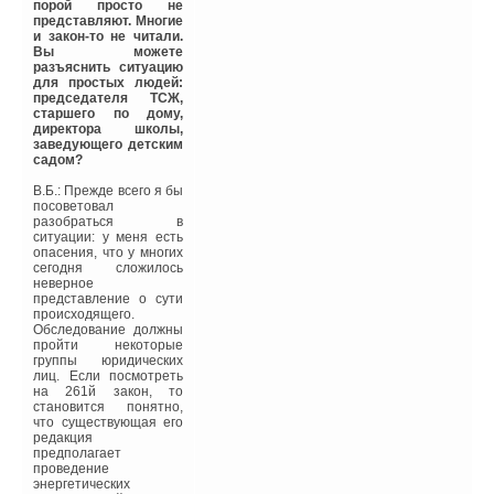
контроля, управления и
порой просто не
регулирования
представляют. Многие
внутридомовых
и закон-то не читали.
инженерных систем.
Вы можете
разъяснить ситуацию
Комплексное
для простых людей:
использование новых
председателя ТСЖ,
технологий в
старшего по дому,
строительстве
директора школы,
позволяет в несколько
заведующего детским
раз снизить
садом?
потребление
энергоносителей и, как
В.Б.: Прежде всего я бы
следствие, значительно
посоветовал
сократить
разобраться в
эксплуатационные
ситуации: у меня есть
расходы с
опасения, что у многих
одновременным
сегодня сложилось
сокращением выбросов
неверное
вредных веществ в
представление о сути
атмосферу. С целью
происходящего.
снижения потребления
Обследование должны
энергоносителей на
пройти некоторые
законодательном уровне
группы юридических
внесены
лиц. Если посмотреть
соответствующие
на 261й закон, то
изменения и
становится понятно,
дополнения в
что существующая его
строительные нормы и
редакция
правила и другие
предполагает
нормативные
проведение
документы. Например,
энергетических