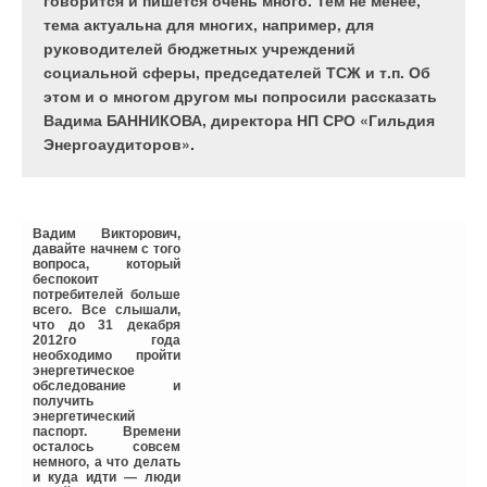
говорится и пишется очень много. Тем не менее,
тепловые балансы энергоэффективных зданий.
тема актуальна для многих, например, для
руководителей бюджетных учреждений
социальной сферы, председателей ТСЖ и т.п. Об
этом и о многом другом мы попросили рассказать
Резкое сокращение
Вадима БАННИКОВА, директора НП СРО «Гильдия
запасов топливно-
Энергоаудиторов».
энергетических
ресурсов, проблемы
изменения климата и
экологические аспекты
загрязнения
окружающей среды
заставили пересмотреть
Вадим Викторович,
и изменить отношение к
давайте начнем с того
вопросам
вопроса, который
энергопотребления и
беспокоит
энергосбережения. За
потребителей больше
последние годы на
всего. Все слышали,
украинском рынке
что до 31 декабря
появилось большое
2012го года
количество современной
необходимо пройти
инженерной техники с
энергетическое
высоким КПД, новых
обследование и
строительных
получить
материалов с хорошими
энергетический
теплоизоляционными
паспорт. Времени
свойствами и
осталось совсем
электронных
немного, а что делать
автоматических систем
и куда идти — люди