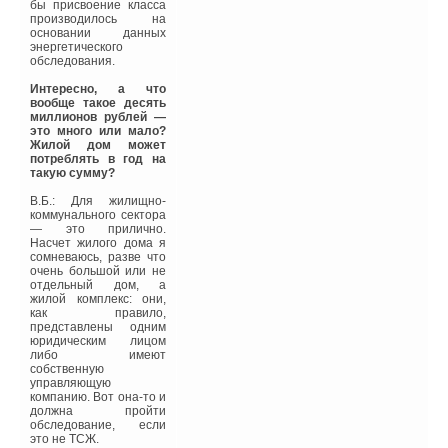
потребность в тепловой
бы присвоение класса
энергии для отопления,
производилось на
чем здания,
основании данных
построенные по
энергетического
действующим
обследования.
строительным нормам.
Интересно, а что
Однако до сего времени,
вообще такое десять
термин
миллионов рублей —
«энергоэффективный
это много или мало?
дом» не получил
Жилой дом может
официального
потреблять в год на
разъяснения, в связи, с
такую сумму?
чем часто
безосновательно
В.Б.: Для жилищно-
применяется по
коммунального сектора
отношению к зданиям,
— это прилично.
не отвечающим данным
Насчет жилого дома я
требованиям.
сомневаюсь, разве что
очень большой или не
Исходя из опыта
отдельный дом, а
строительства подобных
жилой комплекс: они,
зданий в Западной
как правило,
Европе, такими
представлены одним
зданиями считаются
юридическим лицом
дома, которые
либо имеют
потребляют на 25 %
собственную
тепловой энергии
управляющую
меньше, чем принято
компанию. Вот она-то и
нормативными
должна пройти
документами.
обследование, если
Соответственно, по
это не ТСЖ.