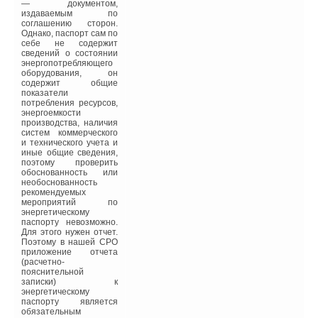
зданий, особенно это
— документом,
становится актуально в
издаваемым по
связи с постоянным
соглашению сторон.
удорожанием
Однако, паспорт сам по
топливноэнергетических
себе не содержит
ресурсов.
сведений о состоянии
энергопотребляющего
Выводы таковы:
оборудования, он
содержит общие
1. Применение
показатели
современного
потребления ресурсов,
инженерного
энергоемкости
оборудования в
производства, наличия
комплексе с автоматикой
систем коммерческого
регулирования и
и технического учета и
надежной изоляцией
иные общие сведения,
ограждающих
поэтому проверить
конструкций здания
обоснованность или
позволяет сократить
необоснованность
расходы
рекомендуемых
энергоносителей в 2–2,5
мероприятий по
раза.
энергетическому
паспорту невозможно.
2. Снижение
Для этого нужен отчет.
теплопотребления в
Поэтому в нашей СРО
здании возможно только
приложение отчета
при комплексном
(расчетно-
использовании методов
пояснительной
энергосбережения всех
записки) к
внутридомовых систем.
энергетическому
паспорту является
3. Оценка
обязательным