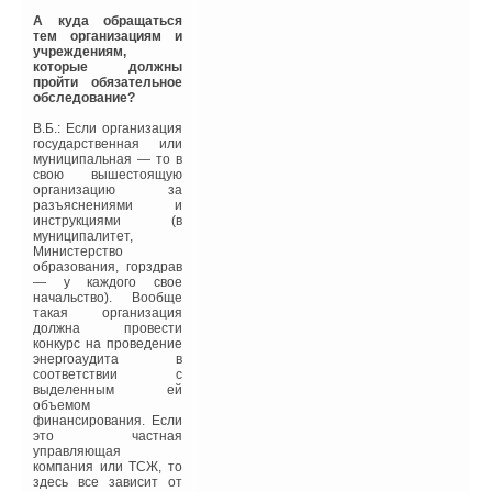
водоснабжения,
покрытия затрат на
А куда обращаться
теплопотери и
тем организациям и
вентиляцию ее
учреждениям,
приходится иногда
которые должны
увеличивать в три-пять
пройти обязательное
раз. Для создания
обследование?
комфортных условий в
жилом доме, имеющего
В.Б.: Если организация
потребность на нужды
государственная или
отопления около 6 кВт,
муниципальная — то в
на горячее
свою вышестоящую
водоснабжение может
организацию за
понадобиться до 24 кВт
разъяснениями и
тепловой энергии.
инструкциями (в
муниципалитет,
Этот пример наглядно
Министерство
показывает, что
образования, горздрав
экономии топлива можно
— у каждого свое
достичь, в первую
начальство). Вообще
очередь за счет
такая организация
сокращения
должна провести
энергетических затрат
конкурс на проведение
на горячее
энергоаудита в
водоснабжение. Надо
соответствии с
отметить, что расчеты
выделенным ей
теплопотребления
объемом
должны основываться
финансирования. Если
на создании
это частная
комфортных условий в
управляющая
здании и учитывать, что
компания или ТСЖ, то
увеличение потребности
здесь все зависит от