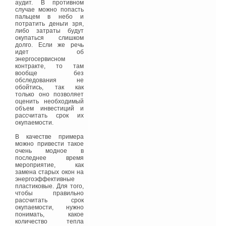
аудит. В противном
случае можно попасть
В табл. 1 приводится
пальцем в небо и
зависимость
потратить деньги зря,
теплопотребления
либо затраты будут
односемейного жилого
окупаться слишком
дома (площадью — 150
долго. Если же речь
м2, количество жителей
идет об
четыре человека) в
энергосервисном
сравнении с
контракте, то там
действующими СНиП
вообще без
П3–79 «Строительная
обследования не
теплотехника» с
обойтись, так как
изменениями и
только оно позволяет
дополнениями 1995 г. в
оценить необходимый
сравнении с
объем инвестиций и
требованиями к
рассчитать срок их
энергоэффективным
окупаемости.
зданиям, принятым в
Европейском
В качестве примера
Сообществе. Снижение
можно привести такое
теплопотребления
очень модное в
достигается в первую
последнее время
очередь:
мероприятие, как
замена старых окон на
❏ сокращением
энергоэффективные
удельного расхода
пластиковые. Для того,
тепловой энергии в
чтобы правильно
связи со снижением
рассчитать срок
общей тепловой
окупаемости, нужно
нагрузки, уменьшением
понимать, какое
мощности
количество тепла