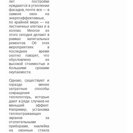
проблемы конденсации
лет постройки
водяных паров внутри
нуждаются в утеплении
помещений не
фасадов, почти все — в
возникают, а
замене окон на
строительные
энергоэффективные,
конструкции надежно
по крайней мере — на
защищены от влаги. Тем
лестничных клетках и в
не менее, данный
холлах. Многое из
вопрос требует
этого сегодня делают в
тщательного
рамках капитальных
дополнительного
ремонтов. Об этих
рассмотрения
мероприятиях в
проектными и научно-
последнее время
исследовательскими
охотно говорят, что
организациями.
обусловлено их
высокой стоимостью и
На данном этапе можно
большими сроками
отметить, что
окупаемости.
энергоэффективные
дома более комфортны
Однако, существуют и
по сравнению с домами,
гораздо менее
построенными по
затратные способы
традиционной
сокращения
технологии, за счет
теплопотерь, которые
обеспечения
дают в ряде случаев не
энергетически
меньший эффект.
оптимального режима
Например, установка
эксплуатации,
теплоотражающих
исключения
экранов за
образования сквозняков,
отопительными
сокращению шумовой
приборами, наклейка
эмиссии, исключения
на оконные стекла