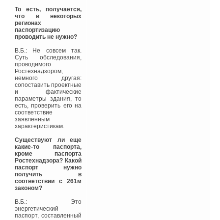
То есть, получается,
что в некоторых
регионах
паспортизацию
проводить не нужно?
Уведомления отключены
В.Б.: Не совсем так.
Суть обследования,
Комментарии
проводимого
Ростехнадзором,
немного другая:
В этой теме еще нет комментариев
сопоставить проектные
и фактические
параметры здания, то
есть, проверить его на
соответствие
Добавить комментарий
заявленным
характеристикам.
Ваше имя *
Существуют ли еще
какие-то паспорта,
кроме паспорта
Ростехнадзора? Какой
паспорт нужно
Ваш E-mail *
получить в
соответствии с 261м
законом?
В.Б.: Это
Текст комментария
энергетический
паспорт, составленный