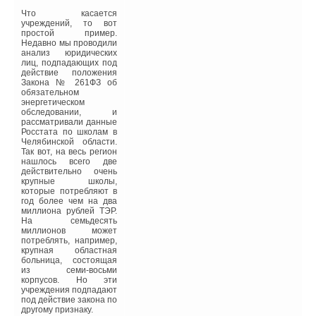
европейским нормам
максимальная годовая
Что касается
потребность в тепле для
учреждений, то вот
отопления составит
простой пример.
Qmax = f(A/V), и, в
Недавно мы проводили
зависимости от
анализ юридических
отношения общей
лиц, подпадающих под
суммарной площади
действие положения
теплопереноса A к
Закона № 261ФЗ об
строительному объему
обязательном
V, она не должна
энергетическом
превышать значения
обследовании, и
40–75 кВт⋅ч на м2
рассматривали данные
отапливаемой площади
Росстата по школам в
в год. На практике
Челябинской области.
потребление колеблется
Так вот, на весь регион
от 35 до 80
нашлось всего две
кВт⋅ч/(м2⋅год), что
действительно очень
приблизительно
крупные школы,
соответствует расходу
которые потребляют в
от 3,5 до 8 л дизельного
год более чем на два
топлива, либо 3,5–8 м3
миллиона рублей ТЭР.
природного газа в год на
На семьдесять
1
миллионов может
м2.Энергоэффективные
потреблять, например,
здания имеют
крупная областная
незначительную
больница, состоящая
потребность в тепловой
из семи-восьми
мощности необходимой
корпусов. Но эти
для отопления. Однако
учреждения подпадают
для обеспечения
под действие закона по
горячего
другому признаку.