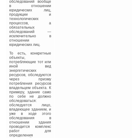
повышены нормативные
обследований вообще
требования к
в отношении
сопротивлению
юридических лиц,
теплопередаче
продукции и
ограждающих
технологических
конструкций для жилых и
процессов, а
общественных зданий.
обязательных
Однако, до сего времени
обследований —
не выработана
исключительно в
концепция и программа
отношении
строительства и
юридических лиц.
эксплуатации
энергоэффективных
То есть, конкретные
зданий. В последние
объекты,
годы много сделано в
потребляющие тот или
этом направлении, но
иной вид
еще больше
энергетических
проблемных вопросов
ресурсов, обследуются
предстоит решить.
через призму
потребления ресурсов
С точки зрения
владельцем объекта. К
методологии системного
примеру, здание само
подхода необходимо
по себе не должно
рассматривать тепловую
обследоваться:
эффективность здания в
обследуется лицо,
целом, как результат
владеющее зданием, и
трех основных
уже в ходе этого
элементных параметров
обследования в
тепло и
отношении здания
холодоснабжения и
проводится комплекс
электроснабжения
работ для
здания, как единой
определения