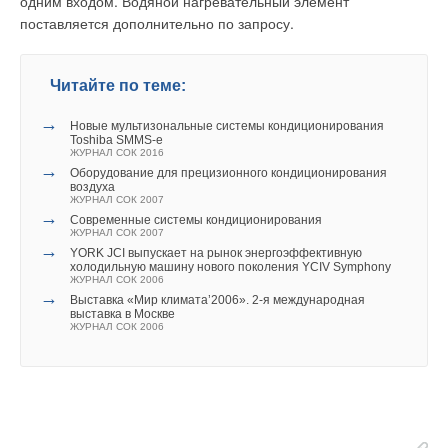
одним входом. Водяной нагревательный элемент
поставляется дополнительно по запросу.
Ваш E-mail *
Читайте по теме:
→
Текст комментария
Новые мультизональные системы кондиционирования
Toshiba SMMS-e
ЖУРНАЛ СОК 2016
→
Оборудование для прецизионного кондиционирования
воздуха
ЖУРНАЛ СОК 2007
→
Современные системы кондиционирования
ЖУРНАЛ СОК 2007
→
YORK JCI выпускает на рынок энергоэффективную
холодильную машину нового поколения YCIV Symphony
ЖУРНАЛ СОК 2006
→
Выставка «Мир климата’2006». 2-я международная
выставка в Москве
ЖУРНАЛ СОК 2006