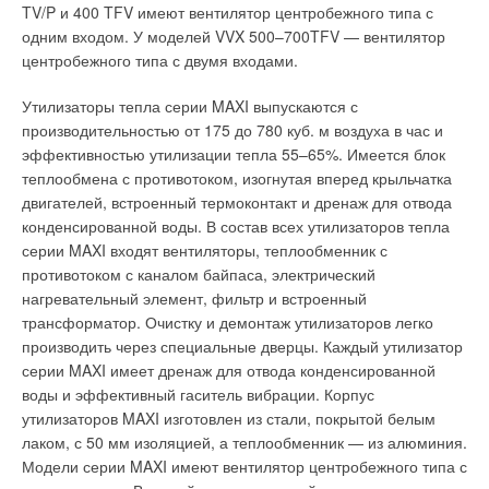
ЖУРНАЛ СОК ДЕКАБРЬ 2021
TV/P и 400 TFV имеют вентилятор центробежного типа с
→
Локальное потепление
одним входом. У моделей VVX 500–700TFV — вентилятор
ЖУРНАЛ СОК НОЯБРЬ 2021
→
центробежного типа с двумя входами.
История создания настенных конденсационных газовых
котлов
ЖУРНАЛ СОК ЯНВАРЬ 2021
Утилизаторы тепла серии MAXI выпускаются с
→
Пять гаджетов для тихого дома
производительностью от 175 до 780 куб. м воздуха в час и
ЖУРНАЛ СОК ИЮЛЬ 2020
эффективностью утилизации тепла 55–65%. Имеется блок
теплообмена с противотоком, изогнутая вперед крыльчатка
двигателей, встроенный термоконтакт и дренаж для отвода
конденсированной воды. В состав всех утилизаторов тепла
серии MAXI входят вентиляторы, теплообменник с
Уведомления отключены
противотоком с каналом байпаса, электрический
нагревательный элемент, фильтр и встроенный
Комментарии
трансформатор. Очистку и демонтаж утилизаторов легко
производить через специальные дверцы. Каждый утилизатор
В этой теме еще нет комментариев
серии MAXI имеет дренаж для отвода конденсированной
воды и эффективный гаситель вибрации. Корпус
утилизаторов MAXI изготовлен из стали, покрытой белым
Добавить комментарий
лаком, с 50 мм изоляцией, а теплообменник — из алюминия.
Модели серии MAXI имеют вентилятор центробежного типа с
Ваше имя *