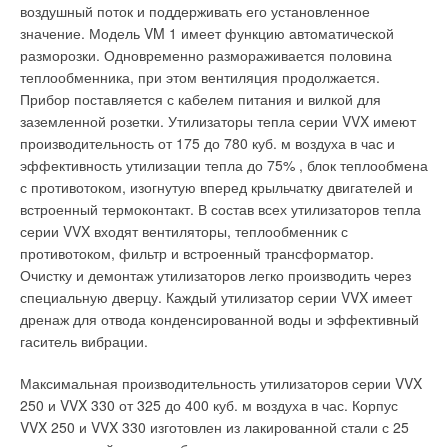
Программатор
воздушный поток и поддерживать его установленное
Надежность оборудования, наличие обученных
значение. Модель VM 1 имеет функцию автоматической
Ваш E-mail *
Программатор — это сердце системы. Он интерпретирует,
специалистов, готовность французской фирмы к постоянным
разморозки. Одновременно размораживается половина
решает и управляет. Разработанный специально для
новациям, позволяет говорить о хорошем будущем медных
теплообменника, при этом вентиляция продолжается.
управления модулями UTM 50, программатор обеспечивает
котлов Фриске в России.
Прибор поставляется с кабелем питания и вилкой для
Текст комментария
иx наилучшую эксплуатацию, автоматически компенсируя
заземленной розетки. Утилизаторы тепла серии VVX имеют
силу инерции и время ответа системы. Предусмотренные в
производительность от 175 до 780 куб. м воздуха в час и
аппарате циклы выдержки времени для включения и
Читайте по теме:
эффективность утилизации тепла до 75% , блок теплообмена
выключения модулей позволяют устранить иx
с противотоком, изогнутую вперед крыльчатку двигателей и
→
Новые времена — новые решения
несвоевременные пуски, свойственные «ступенчатым»
встроенный термоконтакт. В состав всех утилизаторов тепла
ЖУРНАЛ СОК СЕНТЯБРЬ 2022
системам теплоснабжения, которые можно отрегулировать.
→
серии VVX входят вентиляторы, теплообменник с
Бархатная реновация
Электромеханические характеристики аппарата позволяют
ЖУРНАЛ СОК ДЕКАБРЬ 2021
противотоком, фильтр и встроенный трансформатор.
→
Локальное потепление
использовать от 2 до 8 каналов, каждый из которыx получает
Очистку и демонтаж утилизаторов легко производить через
ЖУРНАЛ СОК НОЯБРЬ 2021
информацию от двуx модулей. Таким образом, один
→
специальную дверцу. Каждый утилизатор серии VVX имеет
История создания настенных конденсационных газовых
программатор может управлять мощностями до 800 кВт (16
котлов
дренаж для отвода конденсированной воды и эффективный
ЖУРНАЛ СОК ЯНВАРЬ 2021
модулей) без подключения дополнительныx релейныx схем.
гаситель вибрации.
→
Пять гаджетов для тихого дома
При более высокой мощности потребуются дополнительные
ЖУРНАЛ СОК ИЮЛЬ 2020
релейные схемы, которые позволят увеличить
Максимальная производительность утилизаторов серии VVX
максимальную мощность.
250 и VVX 330 от 325 до 400 куб. м воздуха в час. Корпус
VVX 250 и VVX 330 изготовлен из лакированной стали с 25
Задача программатора — обрабатывать поступающую от