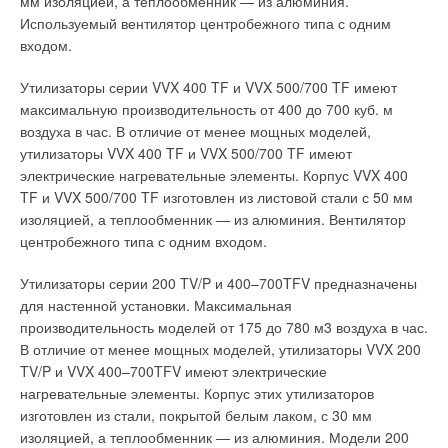
мм изоляцией, а теплообменник — из алюминия.
органов управления модулями информацию. Для
Используемый вентилятор центробежного типа с одним
равномерного распределения нагрузок на все модули
Уведомления отключены
входом.
программатор «реверсирует направление в ступенчатой
Комментарии
схеме»: каждую неделю очередность нагрузки на модули
Утилизаторы серии VVX 400 TF и VVX 500/700 TF имеют
меняется, о чём сигнализирует соответствующий индикатор.
максимальную производительность от 400 до 700 куб. м
В этой теме еще нет комментариев
Применяя модульную концепцию UTM 50, выигрывают все,
воздуха в час. В отличие от менее мощных моделей,
от конструктора и специалиста установщика до
утилизаторы VVX 400 TF и VVX 500/700 TF имеют
эксплуатационщиков: выбор установленной мощности с
электрические нагревательные элементы. Корпус VVX 400
Добавить комментарий
точностью до 50 кВт, небольшие габариты (сборка в два
TF и VVX 500/700 TF изготовлен из листовой стали с 50 мм
этапа), автоматическое переключение в случае отказа
изоляцией, а теплообменник — из алюминия. Вентилятор
Ваше имя *
одного из модулей, быстрое время очистки одного модуля
центробежного типа с одним входом.
(не более 15 минут).
Утилизаторы серии 200 TV/P и 400–700TFV предназначены
Ваш E-mail *
для настенной установки. Максимальная
производительность моделей от 175 до 780 м3 воздуха в час.
В отличие от менее мощных моделей, утилизаторы VVX 200
Читайте по теме:
Текст комментария
TV/P и VVX 400–700TFV имеют электрические
нагревательные элементы. Корпус этих утилизаторов
→
Новые времена — новые решения
изготовлен из стали, покрытой белым лаком, с 30 мм
ЖУРНАЛ СОК СЕНТЯБРЬ 2022
→
изоляцией, а теплообменник — из алюминия. Модели 200
Бархатная реновация