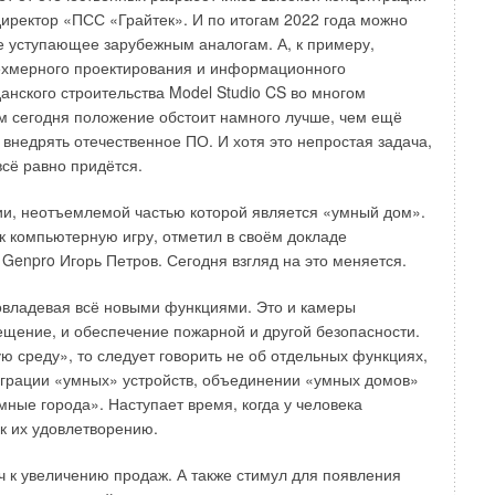
 от этого и других ведомств, осуществляющих
иректор «ПСС «Грайтек». И по итогам 2022 года можно
не уступающее зарубежным аналогам. А, к примеру,
ёхмерного проектирования и информационного
т помочь решить прямо сейчас?
нского строительства Model Studio CS во многом
м сегодня положение обстоит намного лучше, чем ещё
то по всей стране растёт потребность в строительстве,
 внедрять отечественное ПО. И хотя это непростая задача,
ществующих социально значимых объектов, например,
сё равно придётся.
ость объектов образования шире, чем, например, объектов
ими требованиями продукты платформы отлично работают.
и, неотъемлемой частью которой является «умный дом».
к компьютерную игру, отметил в своём докладе
dio CS создали информационную 3D-модель школы №215
Genpro Игорь Петров. Сегодня взгляд на это меняется.
 архитектуру, конструкции, вентиляцию, отопление,
ок и его благоустройство (вплоть до тротуарной плитки),
овладевая всё новыми функциями. Это и камеры
менты содержатся в библиотеках программного комплекса
ещение, и обеспечение пожарной и другой безопасности.
ю среду», то следует говорить не об отдельных функциях,
теграции «умных» устройств, объединении «умных домов»
ль и Архив», взаимодействующих с Model Studio CS, мы
мные города». Наступает время, когда у человека
 школы, в том числе спроектировали 43 учебных
 к их удовлетворению.
зования», даже профильную лабораторию 3D-
ь была проверена на коллизии, мы исключили пересечение
 к увеличению продаж. А также стимул для появления