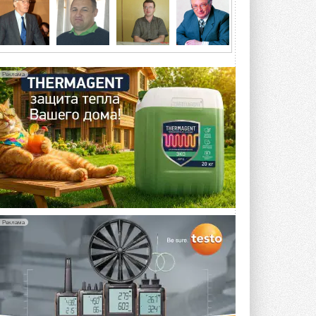
4 АВГУСТА 2026
Тепловые насосы в связке с
солнечной генерацией и
накопителем снижают
потребление на 60%
Реклама
Исследователи из Италии установили ...
4 АВГУСТА 2026
«РУСКЛИМАТ Fest 2026» в Уфе
собрал свыше 700 профи
климатической отрасли
Организатором выступил торгово-
производственный холдинг ...
3 АВГУСТА 2026
«Датарк» испытал модульный
ЦОД с плотностью 54 кВт на
Реклама
стойку
Испытания прошли на собственной
производственной площадке и были ...
3 АВГУСТА 2026
Samsung выпускает VRF-
систему DVM на R32
Линейка включает семь типоразмеров