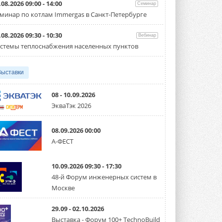
направление систем
.08.2026 09:00 - 14:00
Семинар
охлаждения для ЦОД
минар по котлам Immergas в Санкт-Петербурге
Mitsubishi Electric создаёт в США новую
компанию MEHITS US Inc. ...
31 ИЮЛЯ 2026
.08.2026 09:30 - 10:30
Вебинар
стемы теплоснабжения населенных пунктов
США запретили использование
иностранных инверторов
28 июля 2026 года Федеральная
Выставки
комиссия по связи США (FCC) обновила
свой специальный перечень Covered ...
31 ИЮЛЯ 2026
08 - 10.09.2026
ЭкваТэк 2026
Уже через месяц в России
можно будет устанавливать
солнечные панели в МКД
08.09.2026 00:00
С 1 сентября снимается запрет на
микрогенерацию в многоквартирных ...
А-ФЕСТ
30 ИЮЛЯ 2026
10.09.2026 09:30 - 17:30
Канальные вентиляторы с ЕС-
двигателями Sysimple TRS EC
48-й Форум инженерных систем в
Poti
Москве
Новинка от Системэйр —
прямоугольный канальный ...
30 ИЮЛЯ 2026
29.09 - 02.10.2026
Выставка - Форум 100+ TechnoBuild