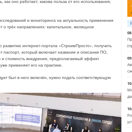
ь, как оно работает, какова польза от его использования,
д BIM и ТИМ и как они соотносятся друг с другом
сследований и мониторинга на актуальность применения
о идентичными, так как ТИМ (технологии информационного
т о трёх направлениях: капитальное, жилищное
йском продукте или явлении, включают в себя ряд
08
использующихся в BIM (Building Information Modeling —
Пр
ний). И то, и другое подразумевает создание
по развитию интернет-портала «СтроимПросто», получить
(п
ьзуем оба понятия. Некоторые российские компании
т паспорт, который включает название и описание ПО,
ри выполнении отдельных задач, тогда как изначально эти
09
 и стоимость внедрения, предполагаемый эффект
й для создания, хранения, ведения ИМ.
Ав
 уже применяет его на практике.
сэ
х, ключевых проектов строительства объектов
дукт был в него включён, нужно подать соответствующую
том числе объектов критической инфраструктуры,
10
полнительные обязательства на производителей
Мо
да
ТИМ-продукт, должен выполнить условия, без соблюдения
10
ервое, разумеется, — безопасность.
Ро
ус