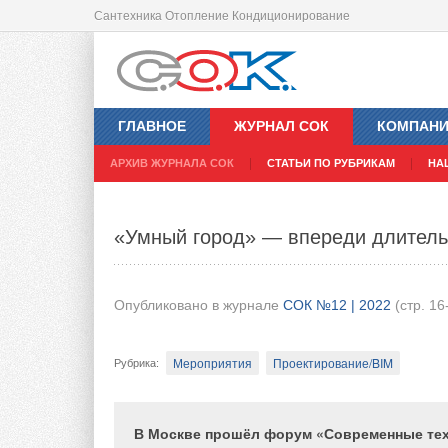
Сантехника Отопление Кондиционирование
Model Studio CS от ГК «СиСофт»:
ГЛАВНОЕ
ЖУРНАЛ СОК
КОМПАН
Опубликовано в журнале
СОК №12 | 2022
(стр. 18
АРХИВ ЖУРНАЛА СОК
СТАТЬИ ПО РУБРИКАМ
НА
Проектирование/BIM
Рубрика
:
«Умный город» — впереди длитель
СиСофт (CSoft) , АО
CSoft
BIM, BEM
Тэги
:
Директор по развитию ГК «СиСофт» Вадим 
Опубликовано в журнале
СОК №12 | 2022
(стр. 16
почему начать замещать импортное инжене
какие решения помогут сделать это наибо
Мероприятия
Проектирование/BIM
Рубрика
:
Вадим Валерьевич, ни один российский фор
В Москве прошёл форум «Современные тех