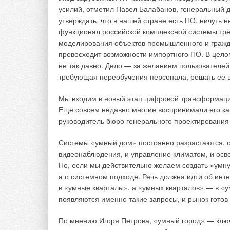
в том виде, в котором она не получает замечаний
усилий, отметил Павел Балабанов, генеральный д
согласование.
утверждать, что в нашей стране есть ПО, ничуть 
функционал российской комплексной системы тр
Какие насущные задачи Model Studio CS може
моделирования объектов промышленного и гражда
превосходит возможности импортного ПО. В цело
- Их огромное количество. Например, мы знаем, ч
не так давно. Дело — за желанием пользователей
а также в модернизации и реконструкции уже су
требующая переобучения персонала, решать её в
детских садов и школ. Отмечу, что функциональн
промышленности или инфраструктуры. Но и с эт
Мы входим в новый этап цифровой трансформаци
Ещё совсем недавно многие воспринимали его ка
Например, в 2019 году мы с помощью Model Stu
руководитель бюро генерального проектирования 
«Созвездие» в городе Екатеринбурге. Разработали
наружные сети, распланировали пришкольный участ
Системы «умный дом» постоянно разрастаются, 
получили чертежи объекта. Эти стандартные эле
видеонаблюдения, и управление климатом, и осв
Model Studio CS.
Но, если мы действительно желаем создать «умну
а о системном подходе. Речь должна идти об ин
Кроме того, с помощью баз данных CADLib «Моде
в «умные кварталы», а «умных кварталов» — в «у
детализировали 3D-модель внутренних помещений
появляются именно такие запросы, и рынок готов
кабинета, мастерские, «Центр инженерного обра
моделирования и печати и многое другое. Модел
По мнению Игоря Петрова, «умный город» — ключ