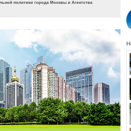
 чем это связано?
льной политики города Москвы и Агентства
ажем, нашим передовым заказчикам нужно уже не 2D-
решения для консолидации набора моделей и пула их
ях ТИМ уже возникла на уровне страны. В связи с этим
льства РФ №331, и вся строительная отрасль должна
етьих, сегодня для компаний, занимающихся инженерным
Н
 России крупнейшего поставщика ПО в этой сфере —