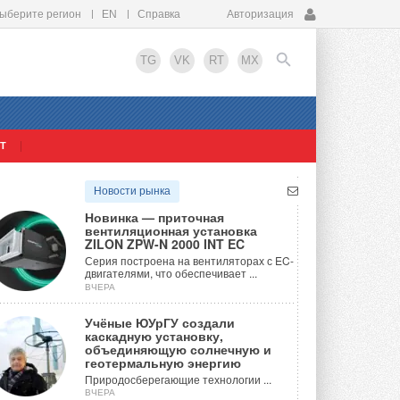
ыберите регион
EN
Справка
Авторизация
TG
VK
RT
MX
Т
EN
Новости рынка
Новинка — приточная
вентиляционная установка
ZILON ZPW-N 2000 INT EC
Серия построена на вентиляторах с EC-
двигателями, что обеспечивает ...
ВЧЕРА
Учёные ЮУрГУ создали
каскадную установку,
объединяющую солнечную и
геотермальную энергию
Природосберегающие технологии ...
ВЧЕРА