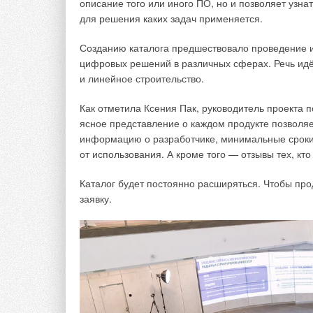
описание того или иного ПО, но и позволяет узнат
Определимся с понятиями: что мы понимаем по
для решения каких задач применяется.
сейчас в России?
Созданию каталога предшествовало проведение и
- Пожалуй, нельзя назвать эти понятия абсолютн
цифровых решений в различных сферах. Речь идё
моделирования), если говорить о них как о росси
и линейное строительство.
специфичных для нашей страны инструментов, не 
информационное моделирование зданий и сооруже
Как отметила Ксения Пак, руководитель проекта 
информационной модели (ИМ) объекта. Мы испол
ясное представление о каждом продукте позволяе
присваивают статус BIM/ТИМ своим разработкам п
информацию о разработчике, минимальные сроки
технологии предполагают целый комплекс решени
от использования. А кроме того — отзывы тех, кто
Заказчиками большого количества масштабны
Каталог будет постоянно расширяться. Чтобы про
промышленности, ОПК, социальной сферы, в 
заявку.
выступает государство. Это накладывает до
инженерного ПО?
- В связи с этим исполнитель, предоставляющий 
которых сотрудничество будет проблематичным. П
Информационная?