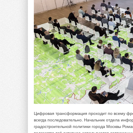
- Да. Информационная модель объекта — это исто
при создании и ведении модели необходимо испо
хранить внутри российской цифровой экосистемы
А если данные созданы с помощью иностран
- Никаких проблем, если эти инструменты не поп
использования в отечественных средах они долж
в РФ принят формат IFC открытых данных или ино
используются отдельные алгоритмы.
Вы сказали, что в России приняты определён
регулируется законодательно?
- Создание правовых норм для этой отрасли — жи
постоянно совершенствуются, но ряд документов
объектов уже действует. В том числе методическ
Цифровая трансформация проходит по всему фрон
информационного моделирования в разных отрас
всегда последовательно. Начальник отдела инф
стандартов Единой системы информационного мо
градостроительной политики города Москвы Роман
принимает активное участие.
ведомства всё активнее используются современны