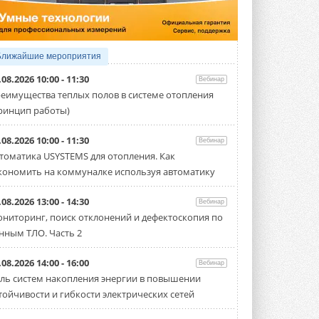
производительностью от 22,4 до 56 кВт.
Суммарная длина трубопроводов ...
3 АВГУСТА 2026
«СиСофт Девелопмент» подвел
Ближайшие мероприятия
итоги конкурса студенческих
проектов «ТИМ-лидеры 2026»
.08.2026 10:00 - 11:30
Вебинар
Новый сезон конкурса «ТИМ-лидеры»
еимущества теплых полов в системе отопления
стартует уже в сентябре 2026 года ...
ринцип работы)
3 АВГУСТА 2026
«Русклимат» укрепляет
.08.2026 10:00 - 11:30
Вебинар
партнёрство за Уралом
томатика USYSTEMS для отопления. Как
Президент Омского землячества в
кономить на коммуналке используя автоматику
Москве Михаил Тимошенко посетил
Омск с трёхдневным рабочим визитом ...
31 ИЮЛЯ 2026
.08.2026 13:00 - 14:30
Вебинар
ниторинг, поиск отклонений и дефектоскопия по
Carrier модернизирует
нным ТЛО. Часть 2
флагманский чиллер AquaEdge
19XR
Чиллер получил новую версию,
.08.2026 14:00 - 16:00
Вебинар
работающую на хладагенте R1234ze ...
ль систем накопления энергии в повышении
31 ИЮЛЯ 2026
тойчивости и гибкости электрических сетей
Mitsubishi расширяет