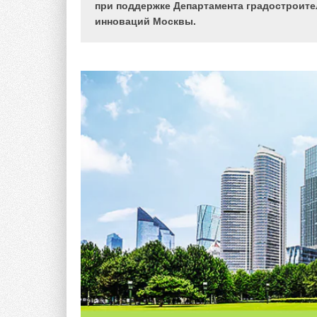
не обходится без секции, посвящённой ТИМ. С
при поддержке Департамента градостроите
инноваций Москвы.
- Во-первых, с уровнем развития технологий. Ск
проектирование и даже не 3D, а платформенные 
операторов. Во-вторых, потребность в возможност
анонсированы поправки в Постановление Правите
будет перейти на ТИМ с 1 июля 2024 года. В-тр
проектированием, на повестке дня стоит уход из
Autodesk — и поиск альтернатив его продуктам.