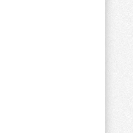
предложение оснащать все новые ...
1
28 ИЮЛЯ 2026
В Подмосковье запустят
производство холодильной
техники и теплообменного
оборудования
Проект реализует компания «ВЕЗА» ...
28 ИЮЛЯ 2026
Ридан объявил о старте продаж
автоматического
балансировочного клапана
Клапан APT‑R3 производится на заводе
в Лешково (Московская область) ...
27 ИЮЛЯ 2026
Шумоглушители собственного
производства от компании
TURKOV
Новая линейка пластинчатых
прямоугольных шумоглушителей ...
27 ИЮЛЯ 2026
Aquatherm Almaty 2026:
ключевая платформа для
развития инженерных систем