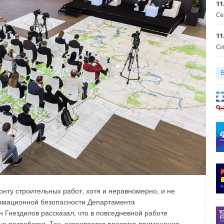
11
чник огромного количества данных. Для её безопасности
Се
льзовать отечественные технологии, а сами данные
.
11
Си
ных инструментов?
али под санкции и не заблокированы, но для дальнейшего
ны быть предоставлены в определённых форматах. Сейчас
й. И надо понимать, что для экспорта в этот формат
ные форматы. То есть сфера BIM/ТИМ сейчас
вой, непрерывный процесс, в силу того что технологии
 для регулирования в области создания информационных
ие рекомендации Главгосэкспертизы по оценке
ту строительных работ, хотя и неравномерно, и не
лях. Событие, которого мы ждём, — внедрение
ормационной безопасности Департамента
делирования (ЕСИМ), в разработке которых ГК «СиСофт»
 Гнездилов рассказал, что в повседневной работе
е разработки. Так, осваивается практика применения