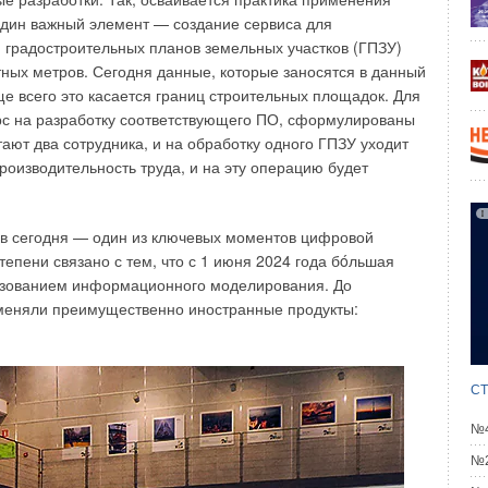
 один важный элемент — создание сервиса для
ний «СиСофт» как один из создателей рынка
 градостроительных планов земельных участков (ГПЗУ)
ожить предприятиям промышленного и гражданского
ных метров. Сегодня данные, которые заносятся в данный
ще всего это касается границ строительных площадок. Для
рс на разработку соответствующего ПО, сформулированы
юю ситуацию, в некоторой степени — просто следовали
ают два сотрудника, и на обработку одного ГПЗУ уходит
и всё это помогло нам очень своевременно создать такое
роизводительность труда, и на эту операцию будет
кты, а делает это «малой кровью», так как полностью
ов сегодня — один из ключевых моментов цифровой
, что в случае с импортным программным обеспечением
епени связано с тем, что с 1 июня 2024 года бóльшая
льзованием информационного моделирования. До
меняли преимущественно иностранные продукты:
: с её помощью выполняется целый ряд сложных задач по
проектирование, качественный электронный
СТ
й модели для мониторинга и прогнозирования на всех
ния до вывода из эксплуатации. Более того, мы
№4
льзования программных продуктов Model Studio CS
№2
информационной поддержки основных бизнес-процессов