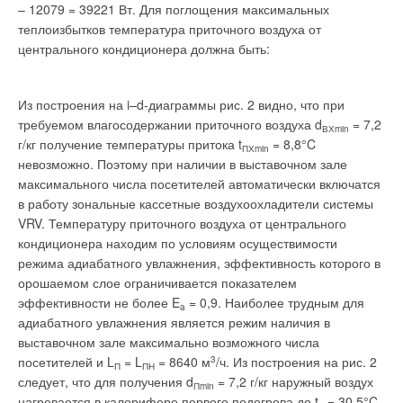
– 12079 = 39221 Вт. Для поглощения максимальных
теплоизбытков температура приточного воздуха от
центрального кондиционера должна быть:
Из построения на i–d-диаграммы рис. 2 видно, что при
требуемом влагосодержании приточного воздуха d
= 7,2
ВХmin
г/кг получение температуры притока t
= 8,8°C
ПХmin
невозможно. Поэтому при наличии в выставочном зале
максимального числа посетителей автоматически включатся
в работу зональные кассетные воздухоохладители системы
VRV. Температуру приточного воздуха от центрального
кондиционера находим по условиям осуществимости
режима адиабатного увлажнения, эффективность которого в
орошаемом слое ограничивается показателем
эффективности не более E
= 0,9. Наиболее трудным для
a
адиабатного увлажнения является режим наличия в
выставочном зале максимально возможного числа
посетителей и L
= L
= 8640 м
3
/ч. Из построения на рис. 2
П
ПН
следует, что для получения d
= 7,2 г/кг наружный воздух
Пmin
нагревается в калорифере первого подогрева до t
= 30,5°C