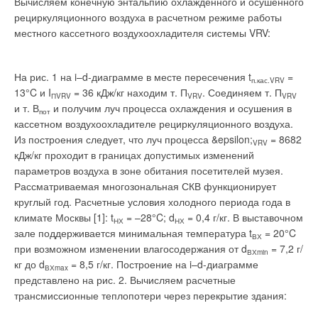
Вычисляем конечную энтальпию охлажденного и осушенного
рециркуляционного воздуха в расчетном режиме работы
местного кассетного воздухоохладителя системы VRV:
На рис. 1 на i–d-диаграмме в месте пересечения t
=
п.кас.VRV
13°C и I
= 36 кДж/кг находим т. П
. Соединяем т. П
ПVRV
VRV
VRV
и т. В
и получим луч процесса охлаждения и осушения в
пот
кассетном воздухоохладителе рециркуляционного воздуха.
Из построения следует, что луч процесса &epsilon;
= 8682
VRV
кДж/кг проходит в границах допустимых изменений
параметров воздуха в зоне обитания посетителей музея.
Рассматриваемая многозональная СКВ функционирует
круглый год. Расчетные условия холодного периода года в
климате Москвы [1]: t
= –28°C; d
= 0,4 г/кг. В выставочном
НХ
НХ
зале поддерживается минимальная температура t
= 20°C
ВХ
при возможном изменении влагосодержания от d
= 7,2 г/
ВХmin
кг до d
= 8,5 г/кг. Построение на i–d-диаграмме
ВХmax
представлено на рис. 2. Вычисляем расчетные
трансмиссионные теплопотери через перекрытие здания: