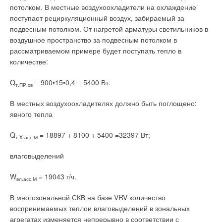
потолком. В местные воздухоохладители на охлаждение
поступает рециркуляционный воздух, забираемый за
подвесным потолком. От нагретой арматуры светильников в
воздушное пространство за подвесным потолком в
рассматриваемом примере будет поступать тепло в
количестве:
Q
= 900•15•0,4 = 5400 Вт.
т.ПР.св
В местных воздухоохладителях должно быть поглощено:
явного тепла
Q
= 18897 + 8100 + 5400 =32397 Вт;
т.X.асс.М
влаговыделений
W
= 19043 г/ч.
вл.асс.М
В многозональной СКВ на базе VRV количество
воспринимаемых теплои влаговыделений в зональных
агрегатах изменяется непрерывно в соответствии с