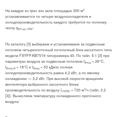
На каждую из трех зон зала площадью 300 м
2
устанавливаются по четыре воздухоохладителя и
холодопроизводительность каждого требуется по полному
теплу q
:
XП.кас.VRV
По каталогу [3] выбираем и устанавливаем за подвесным
потолком четырехпоточный потолочный блок кассетного типа
модели FXYFP-KB7V19 типоразмера 40. По табл. 5.1 [3] при
параметрах воздуха за подвесным потолком t
= 26°C,
Впод
t
= 18°C и I
= 53 кДж/кг полная
Впод.М
Впод
холодопроизводительность равна 4,2 кВт, а по явному
охлаждению — 3,2 кВт. При высокой скорости вращения
вентилятора выбранного кассетного блока
производительность по воздуху L
= 720 м
3
/ч (табл. 2.2
ПVRV
[3]). Вычисляем температуру охлажденного приточного
воздуха: