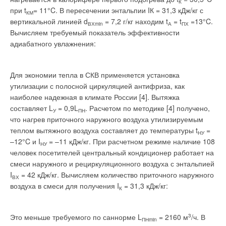
К
при t
= 11°C. В пересечении энтальпии IК = 31,3 кДж/кг с
КМ
вертикальной линией d
= 7,2 г/кг находим t
= t
=13°C.
ВХmin
А
ПХ
Вычисляем требуемый показатель эффективности
адиабатного увлажнения:
Для экономии тепла в СКВ применяется установка
утилизации с полосной циркуляцией антифриза, как
наиболее надежная в климате России [4]. Вытяжка
составляет L
= 0,9L
. Расчетом по методике [4] получено,
У
ПН
что нагрев приточного наружного воздуха утилизируемым
теплом вытяжного воздуха составляет до температуры t
=
НУ
–12°C и I
= –11 кДж/кг. При расчетном режиме наличие 108
НУ
человек посетителей центральный кондиционер работает на
смеси наружного и рециркуляционного воздуха с энтальпией
I
= 42 кДж/кг. Вычисляем количество приточного наружного
ВХ
воздуха в смеси для получения I
= 31,3 кДж/кг:
К
Это меньше требуемого по саннорме L
= 2160 м
3
/ч. В
ПНmin