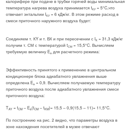
калорифере при подаче в трубки горячей воды минимальная
температура нагрева воздуха принимается t
= 5°C,что
КУ
отвечает энтальпии I
= 6 кДж/кг. В этом режиме расход в
КУ
смеси приточного наружного воздуха будет:
Соединяем т. КY и т. ВХ и при пересечении с I
= 31,3 кДж/кг
К
получим т. СМ с температурой t
= 15,5°C. Вычисляем
СМ
требуемую величину E
для расчетного режима:
а
Эффективность принятого к применению в центральном
кондиционере блока адиабатного увлажнения выше
определена E
= 0,9. Вычисляем получаемую температуру
а
приточного воздуха после адиабатного увлажнения смеси
приточного воздуха:
T
= t
– E
(t
– t
)= 15,5 – 0,9(15,5 – 11)= 11,5°C.
AY
CM
a
CM
KM
По построению на рис. 2 видно, что параметры воздуха в
зоне нахождения посетителей в музее отвечают