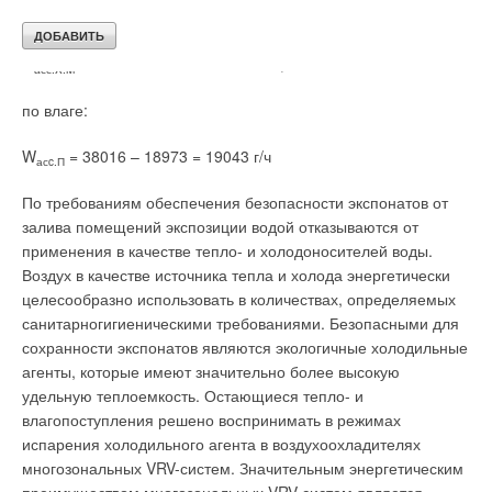
теплу
Q
= 43200 – 24303 = 18897 Вт;
асс.X.M
по влаге:
W
= 38016 – 18973 = 19043 г/ч
асc.П
По требованиям обеспечения безопасности экспонатов от
залива помещений экспозиции водой отказываются от
применения в качестве тепло- и холодоносителей воды.
Воздух в качестве источника тепла и холода энергетически
целесообразно использовать в количествах, определяемых
санитарногигиеническими требованиями. Безопасными для
сохранности экспонатов являются экологичные холодильные
агенты, которые имеют значительно более высокую
удельную теплоемкость. Остающиеся тепло- и
влагопоступления решено воспринимать в режимах
испарения холодильного агента в воздухоохладителях
многозональных VRV-систем. Значительным энергетическим