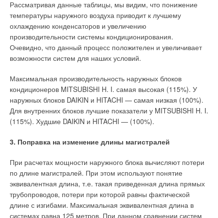
Рассматривая данные таблицы, мы видим, что понижение
производятся и в Советском союзе...
Прокладка инженерных коммуникаций в большинстве
температуры наружного воздуха приводит к лучшему
Ваш E-mail *
случаев сопряжена с необходимостью сверления
охлаждению конденсаторов и увеличению
Процветает фабрика Юнкерса по производству колонок, в
технологических отверстий в стенах и перекрытиях
производительности системы кондиционирования.
1929 году впервые применяется термоэлектрический
изготовленных преимущественно из железобетона, бетона,
Очевидно, что данный процесс положителен и увеличивает
выключатель газа, что делает колонки Junkers самыми
кирпича и т.д. Для выполнения этой операции
Текст комментария
возможности систем для наших условий.
безопасными в мире. С течением времени понятие газовая
«ROTHENBERGER» предлагает серию алмазных бурильных
колонка Junkers становится одним из символов предвоенной
установок, гармонично сочетающиx в себе такие качества,
Максимальная производительность наружных блоков
Европы… И пока одна часть Европы с благодарностью
как высокая производительность, большая мощность,
кондиционеров MITSUBISHI H. I. самая высокая (115%). У
продолжала обогреваться у «газовой колонки Junkers»,
простота конструкции и мобильность. В серию входит три
наружных блоков DAIKIN и HITACHI — самая низкая (100%).
другая ее часть с удивлением и восхищением совершала
установки: RODIACUT 131 DWS, RODIACUT 201 DWS и FF
Для внутренних блоков лучшие показатели у MITSUBISHI H. I.
воздушные перелеты в различные страны мира на
301 TS. Все установки позволяют производить сверление как
(115%). Худшие DAIKIN и HITACHI — (100%).
самолетах Junkers.
«вмокрую», так и «всухую». Конструкция станины позволяет
сверлить под углом. Электропитание производится от
3. Поправка на изменение длины магистралей
Однако мировой экономический кризис не обошел стороной
бытовой сети 220 В/50 Гц.
завод Хуго Юнкерса, в 1932 он продает производство
При расчетах мощности наружного блока вычисляют потери
газовых колонок фирме Robert Bosch GmbH.
Алмазная бурильная установка RODIACUT 131 DWS
по длине магистралей. При этом используют понятие
комплектуется двигателем RODIADRILL 1800 DWS и
эквивалентная длина, т.е. такая приведенная длина прямых
Большой опыт Юнкерса и техническое ноу-хау Боша сделали
позволяет сверлить отверстия до 131 мм. Двигатель
трубопроводов, потери при которой равны фактической
возможными изобретения, ставшими в дальнейшем
обладает мощностью 1800 Вт, и имеет две скорости 760 об/
длине с изгибами. Максимальная эквивалентная длина в
основополагающими направлениями в развитии
мин и 1570 об/мин. Установка оборудована системой подачи
системах равна 125 метров. При данном сравнении систем
отопительной и водонагревательной техники.