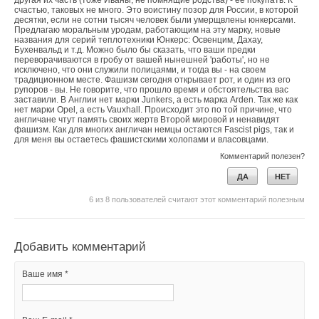
другая их часть (тоже Иваны, не помнящие родства) - ее покупать. К
счастью, таковых не много. Это воистину позор для России, в которой
десятки, если не сотни тысяч человек были умерщвлены юнкерсами.
Предлагаю моральным уродам, работающим на эту марку, новые
названия для серий теплотехники Юнкерс: Освенцим, Дахау,
Бухенвальд и т.д. Можно было бы сказать, что ваши предки
переворачиваются в гробу от вашей нынешней 'работы', но не
исключено, что они служили полицаями, и тогда вы - на своем
традиционном месте. Фашизм сегодня открывает рот, и один из его
рупоров - вы. Не говорите, что прошло время и обстоятельства вас
заставили. В Англии нет марки Junkers, а есть марка Arden. Так же как
нет марки Opel, а есть Vauxhall. Происходит это по той причине, что
англичане чтут память своих жертв Второй мировой и ненавидят
фашизм. Как для многих англичан немцы остаются Fascist pigs, так и
для меня вы остаетесь фашистскими холопами и власовцами.
Комментарий полезен?
ДА
НЕТ
6
из
8
пользователей считают этот комментарий полезным
Добавить комментарий
Ваше имя *