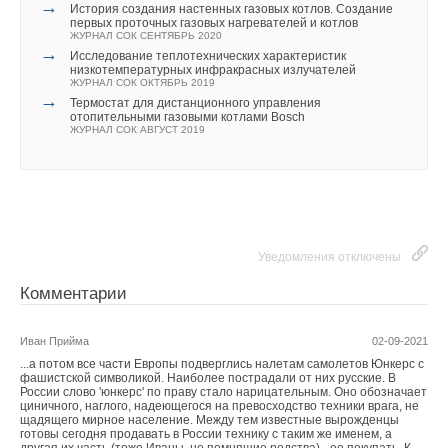
→
История создания настенных газовых котлов. Создание
первых проточных газовых нагревателей и котлов
ЖУРНАЛ СОК СЕНТЯБРЬ 2020
→
Исследование теплотехнических характеристик
низкотемпературных инфракрасных излучателей
ЖУРНАЛ СОК ОКТЯБРЬ 2019
→
Термостат для дистанционного управления
отопительными газовыми котлами Bosch
ЖУРНАЛ СОК АВГУСТ 2019
Уведомления отключены
Комментарии
Иван Прийма
02-09-2021
...а потом все части Европы подверглись налетам самолетов Юнкерс с
фашистской символикой. Наиболее пострадали от них русские. В
России слово 'юнкерс' по праву стало нарицательным. Оно обозначает
циничного, наглого, надеющегося на превосходство техники врага, не
щадящего мирное население. Между тем известные вырожденцы
готовы сегодня продавать в России технику с таким же именем, а