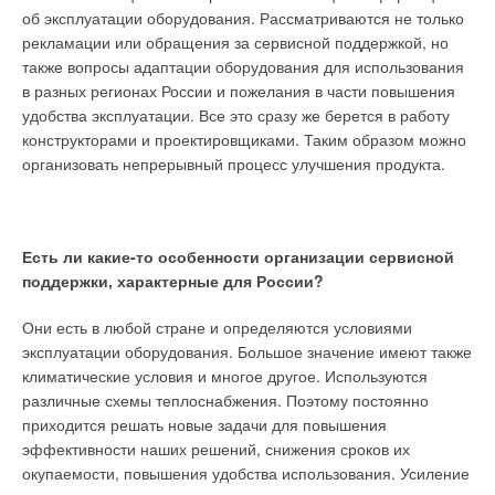
градирен или драйкулеров, после чего повторно
об эксплуатации оборудования. Рассматриваются не только
направляется на выполнение той или иной функции.
рекламации или обращения за сервисной поддержкой, но
также вопросы адаптации оборудования для использования
Такое использование оборотной воды характеризуется
в разных регионах России и пожелания в части повышения
низкой экономической эффективностью, особенно в период
удобства эксплуатации. Все это сразу же берется в работу
отопительного сезона, когда теплоснабжение объектов
конструкторами и проектировщиками. Таким образом можно
осуществляется посредством высоко затратных
организовать непрерывный процесс улучшения продукта.
электрических, дизельных и газовых котельных.
В случае внедрения тепловым насосом с использованием
существующей системы оборотной воды
Есть ли какие-то особенности организации сервисной
энергоэффективность объекта значительно возрастает.
поддержки, характерные для России?
Так как энтальпия не может сама по себе измениться, то
Подобная схема приведена на рис. 2.
температура и влажность воздуха будут меняться
Они есть в любой стране и определяются условиями
изоэнтальпийно. Точка равновесия температуры и влажности
эксплуатации оборудования. Большое значение имеют также
Внедрение подобных систем на базе ТН позволит провести
лежит на линии энтальпии воздуха, подаваемого в бассейн.
климатические условия и многое другое. Используются
модернизацию имеющихся устаревших котельных и ИТП. За
Очевидно, что эта точка будет двигаться по линии энтальпии
различные схемы теплоснабжения. Поэтому постоянно
счёт высокой рентабельности, подобная бивалентная
в зависимости от количества подаваемого воздуха.
приходится решать новые задачи для повышения
система окупится в кратчайшие сроки.
Увеличиваем количество подаваемого воздуха — точка
эффективности наших решений, снижения сроков их
двигается выше, уменьшаем — точка двигается ниже.
окупаемости, повышения удобства использования. Усиление
Использование систем с ТН на оборотной воде может быть