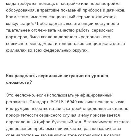
когда требуется помощь в настройке или перенастройке
оборудования, в трактовке показаний приборов и датчиков.
Вот лишь некоторые преимущества систем,
Кроме того, имеется специальный сервис технических
спроектированных на базе тепловых насосов, которые
консультаций. Чтобы сделать все эти опции доступнее и
можно применять в городском, частном, и производственном
Принципы климатизации бассейна
тщательнее отслеживать качество работы сервисных
секторах. С помощью такой системы можно обеспечить
партнеров, была введена должность регионального
тепловой энергией потребителей любых масштабов, будь то
Наружный воздух имеет влагосодержание меньше, чем
сервисного менеджера, и теперь такие специалисты есть в
индивидуальная постройка (коттедж или дачный дом),
воздух внутри бассейна. Соответственно, имеется потенциал
филиалах во всех федеральных округах.
детский сад, школа, гостиница, бизнес-центр или городской
поглощения избыточной влаги. Подача сухого воздуха и
микрорайон. Если в условиях городской застройки нет
удаление вытяжкой влажного — это главный способ
возможности производства буровых работ под
поддержания климата в бассейне. Но при этом возникает
геотермальный контур ТН, например, по причине наличия
проблема: удаление влаги нарушает тепловлажностный
Как разделять сервисные ситуации по уровню
подземных коммуникаций, то применяется так называемая
баланс помещения. Требуются дополнительные
сложности?
комбинированная система. При этом используется несколько
отопительные приборы, чтобы поддерживать стабильную
источников низкопотенциального тепла: вытяжной воздух,
температуру воздуха бассейна. Существуют два основных
Это несложно, если использовать унифицированный
сточные воды, грунтовая вода и др.
принципа климатизации бассейнов.
регламент. Стандарт ISO/TS 16949 включает специальную
инструкцию, в соответствии с которой определяется степень
Существует возможность комбинирования ТНУ как с
1. Раздельные системы вентиляции и отопления.
приоритетности сервисного случая и ему присваивается
традиционными системами, так и оборудованием,
Вентиляция подаёт наружный воздух с температурой,
определенный цифро-буквенный код. В зависимости от этого
использующим возобновляемые источники энергии — ORC-
равной температуре внутри помещения. А теплопотери
для решения проблемы привлекается разное количество
установками, солнечными коллекторами или электрическими
компенсируют отопительные приборы, например,
специалистов — это минимум трое сотрудников в самом