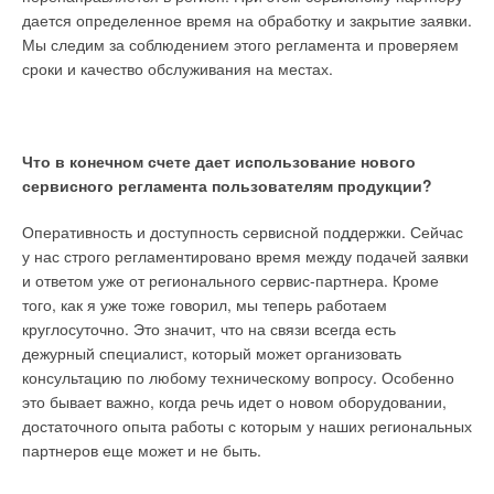
дается определенное время на обработку и закрытие заявки.
28 (бассейн в аквапарке) или 35 (бассейн с искусственными
3
. В системах на базе ТН применяется современная
Мы следим за соблюдением этого регламента и проверяем
волнами);
А
— площадь зеркала воды, м
2
;
р
— парциальное
п
автоматика, позволяющая пользователю настраивать
сроки и качество обслуживания на местах.
давление пара,
р
= 22,7 ГПа;
р
— давление насыщенного
п
н
желаемые параметры температуры воздуха и воды,
пара при температуре воды бассейна, значение берётся из
осуществлять мониторинг работы системы с возможностью
табл. 1 [3].
дистанционного контроля и управления.
Что в конечном счете дает использование нового
Расчёт воздухообмена
4
. Одно устройство в реверсивном режиме в период
сервисного регламента пользователям продукции?
отопительного сезона работает в режиме отопления, а в
Масса воздуха
М
[кг/ч], необходимая для осушения,
в
летний период в режиме охлаждения — это делает
Оперативность и доступность сервисной поддержки. Сейчас
рассчитывается по [4]:
теплонасосную установку уникальной и сверхвыгодной. Во
у нас строго регламентировано время между подачей заявки
многих странах, например в Финляндии, муниципальные и
и ответом уже от регионального сервис-партнера. Кроме
городские власти, используют данную особенность. ТН
того, как я уже тоже говорил, мы теперь работаем
снабжают город или район не только центральной системой
круглосуточно. Это значит, что на связи всегда есть
отопления, но и охлаждения без дополнительных затрат, что
дежурный специалист, который может организовать
где
М
— испарение с поверхности зеркала воды, г/ч;
d
—
исп
в
существенно пополняет бюджет того или иного образования.
консультацию по любому техническому вопросу. Особенно
влагосодержание воздуха бассейна,
d
= 14,3 г/кг;
d
— в
в
пр
это бывает важно, когда речь идет о новом оборудовании,
лаго содержание наружного воздуха,
d
= 9,5 г/кг. Объём
пр
достаточного опыта работы с которым у наших региональных
воздуха, необходимый для осушения, рассчитывается как:
партнеров еще может и не быть.