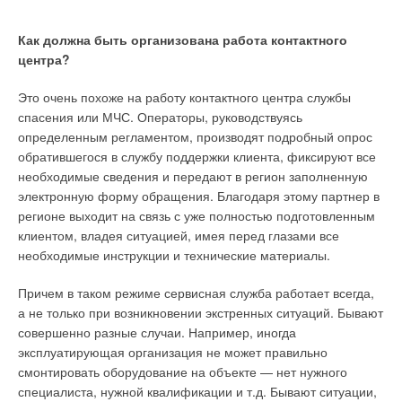
Как должна быть организована работа контактного
где ρ — плотность воздуха, кг/м
3
.
центра?
Это очень похоже на работу контактного центра службы
спасения или МЧС. Операторы, руководствуясь
определенным регламентом, производят подробный опрос
обратившегося в службу поддержки клиента, фиксируют все
необходимые сведения и передают в регион заполненную
Тепловой насос представляет собой тепло- и
электронную форму обращения. Благодаря этому партнер в
холодогенерирующее устройство, которое
регионе выходит на связь с уже полностью подготовленным
получает энергию из низкопотенциального
клиентом, владея ситуацией, имея перед глазами все
тепла различных источников, например:
необходимые инструкции и технические материалы.
сточной воды, обратной воды ТЭЦ, оборотной
Причем в таком режиме сервисная служба работает всегда,
воды технологических и производственных
а не только при возникновении экстренных ситуаций. Бывают
процессов, вытяжного воздуха, рассеянного
совершенно разные случаи. Например, иногда
тепла грунта, скальных пород, воздуха,
эксплуатирующая организация не может правильно
водоёмов (как с пресной, так и морской водой),
смонтировать оборудование на объекте — нет нужного
контура кольцевой или гибридной системы и
специалиста, нужной квалификации и т.д. Бывают ситуации,
других источников