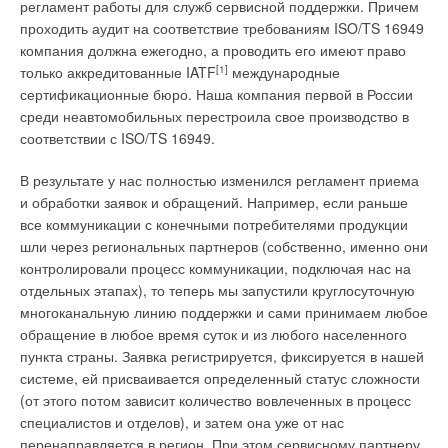
необходимо рассчитывать для летнего периода. По нормам
Тепловые насосы обладают важными преимуществами в
регламент работы для служб сервисной поддержки. Причем
влагосодержание наружного воздуха в летний период
сравнении с традиционными системами отопления,
проходить аудит на соответствие требованиям ISO/TS 16949
принимается 9,5 г/кг (параметр для города Москвы). В лаго
вентиляции и кондиционирования.
компания должна ежегодно, а проводить его имеют право
содержание в помещении бассейна принимается 14,3 г/кг,
только аккредитованные IATF
[1]
международные
парциальное давление пара 22,7 ГПа [1].
1
. ТН отличаются большей энергоэффективностью за счёт
сертификационные бюро. Наша компания первой в России
выработки единицы тепла (или холода) при значительного
среди неавтомобильных перестроила свое производство в
Расчёт массы испаряемой воды М
[г/ч] основан на законе
меньшем расходе энергоносителей. Благодаря снижению
соответствии с ISO/TS 16949.
исп
Дальтона о парциальном давлении газов. Движущей силой
затрат такие системы окупаются в срок от трёх до пяти лет,
испарения воды является разница давлений между
что делает их инвестиционно-привлекательными. Также
В результате у нас полностью изменился регламент приема
давлением насыщенного пара р
и парциальным давлением
отметим, что система на базе ТН в меньшей степени зависит
и обработки заявок и обращений. Например, если раньше
н
пара р
.
от колебания цен на топливо и газ. Такая система не
все коммуникации с конечными потребителями продукции
п
производит вредных выбросов и потому не подпадает под
шли через региональных партнеров (собственно, именно они
Также необходимо учитывать волнение и движение воды.
выплаты за негативное воздействие на окружающую среду.
контролировали процесс коммуникации, подключая нас на
Для этого в формулу Дальтона вводится эмпирический
отдельных этапах), то теперь мы запустили круглосуточную
коэффициент от 5 до 35 [2]:
2
. ТН отличаются высокой надёжностью, взрыво- и
многоканальную линию поддержки и сами принимаем любое
пожаробезопасностью и длительным сроком эксплуатации.
обращение в любое время суток и из любого населенного
Срок службы ТН до замены или капитального ремонта
пункта страны. Заявка регистрируется, фиксируется в нашей
составляет от 15 до 25 лет в зависимости от условий
системе, ей присваивается определенный статус сложности
эксплуатации. Также за счёт высокой надёжности ТН требуют
(от этого потом зависит количество вовлеченных в процесс
где
e
— эмпирический коэффициент, принимаемый равным
гораздо меньше затрат на текущий ремонт и обслуживание,
специалистов и отделов), и затем она уже от нас
5 (поверхность воды в спокойном состоянии), 15 (частный
чем традиционные системы.
перенаправляется в регион. При этом сервисному партнеру
бассейн небольшой площади), 20 (общественный бассейн),