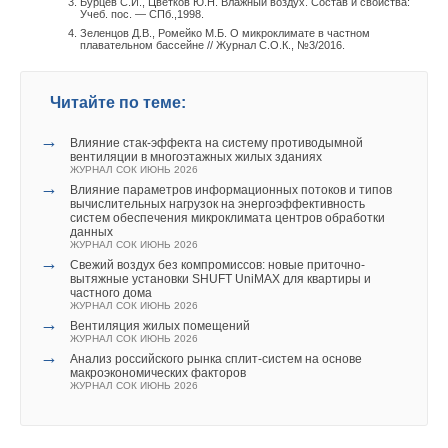
Бурцев С.И., Цветков Ю.Н. Влажный воздух. Состав и свойства:
Учеб. пос. — СПб.,1998.
Зеленцов Д.В., Ромейко М.Б. О микроклимате в частном
плавательном бассейне // Журнал С.О.К., №3/2016.
Читайте по теме:
→
Влияние стак‑эффекта на систему противодымной
вентиляции в многоэтажных жилых зданиях
ЖУРНАЛ СОК ИЮНЬ 2026
→
Влияние параметров информационных потоков и типов
вычислительных нагрузок на энергоэффективность
систем обеспечения микроклимата центров обработки
данных
ЖУРНАЛ СОК ИЮНЬ 2026
→
Свежий воздух без компромиссов: новые приточно-
вытяжные установки SHUFT UniMAX для квартиры и
частного дома
ЖУРНАЛ СОК ИЮНЬ 2026
→
Вентиляция жилых помещений
ЖУРНАЛ СОК ИЮНЬ 2026
→
Анализ российского рынка сплит-систем на основе
макроэкономических факторов
ЖУРНАЛ СОК ИЮНЬ 2026