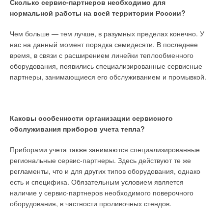
Сколько сервис-партнеров необходимо для
источника тепла используются неочищенные сточные воды,
нормальной работы на всей территории России?
в которых содержатся сор, твёрдые вещества, механические
примеси и взвешенные частицы, то рекомендуется
Чем больше — тем лучше, в разумных пределах конечно. У
применять специализированные самоочищающиеся
нас на данный момент порядка семидесяти. В последнее
фильтры-сепараторы сточных вод, которые хорошо себя
время, в связи с расширением линейки теплообменного
зарекомендовали себя на многих объектах. Они
оборудования, появились специализированные сервисные
используются для фильтрации воды, которая затем подаётся
партнеры, занимающиеся его обслуживанием и промывкой.
на промежуточный теплообменник.
2. Вентиляция с осушением и воздушным отоплением.
Эта схема более «продвинута», чем раздельные системы
вентиляции и отопления. Она позволяет уменьшить
Каковы особенности организации сервисного
подвижку энтальпии внутри помещения бассейна. Наружный
обслуживания приборов учета тепла?
воздух подогревается до температуры примерно 12 °C,
Приборами учета также занимаются специализированные
затем смешивается с рециркуляционным воздухом,
региональные сервис-партнеры. Здесь действуют те же
прошедшим через осушитель. Полученная смесь вторично
регламенты, что и для других типов оборудования, однако
догревается до ≈ 40 °С и подаётся в бассейн.
есть и специфика. Обязательным условием является
Особо эффективно применение тепловых
За счёт того, что наружного воздуха подаётся примерно 30
наличие у сервис-партнеров необходимого поверочного
насосов на объектах с большими объёмами
%, а основной поток — это осушенный рециркуляционный
оборудования, в частности проливочных стендов.
промышленных, хозяйственно-бытовых и
воздух, достигается сравнительно небольшая подвижка
поверхностных сточных вод, среднегодовая