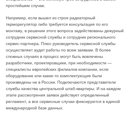
фотопанелями. В настоящее время фонд жилищно-
радиаторы. Такая схема очень распространена на практике.
простейшем случае.
коммунального хозяйства всё шире внедряет подобные
При этой схеме легко контролировать температуру воздуха в
технологии при жилом строительстве, на объектах
бассейне, но невозможно контролировать влажность. Баланс
Например, если вышел из строя радиаторный
муниципальной принадлежности и в рамках программы по
температуры и влажности будет достигаться стихийно. При
терморегулятор либо требуется консультация по его
переселению граждан из ветхого и аварийного жилья.
изменении параметров наружного воздуха будет меняться и
монтажу, в решении этого вопроса задействованы дежурный
энтальпия внутреннего воздуха. Соответственно, чтобы
сотрудник сервисной службы и сотрудник регионального
Особо эффективно применение тепловых насосов на
поддержать требуемую температуру воздуха, необходимо
сервис-партнера. Плюс руководитель сервисной службы
объектах с большими объёмами производственных
менять энтальпию внутри помещения бассейна, что делает
осуществляет аудит работы по всем заявкам. В более
(промышленных), хозяйственно-бытовых и поверхностных
климат в бассейне неустойчивым. При понижении
сложных случаях в процесс могут быть вовлечены
сточных вод, среднегодовая температура которых в среднем
влагосодержания наружного воздуха энтальпия внутреннего
разработчики, проектировщики, при необходимости —
составляет 10-20 °C. При использовании такого источника
воздуха будет смещаться влево. При повышении
специалисты европейских филиалов компании, если
низкопотенциальной энергии ТН работает при более
влагосодержания энтальпия будет смещаться вправо.
оборудование или какие-то комплектующие были
высоких коэффициентах преобразования COP по сравнению
Данный процесс представлен на номограмме рис. 1.
произведены не в России. Подключаются представители
с использованием в качестве источника тепла грунтового
службы качества центральной штаб-квартиры. И на каждом
теплообменника с температурой 0...+5 °C.
этапе рассмотрения заявок действует определенный
регламент, а все сервисные случаи фиксируются в единой
Существуют различные способы утилизации энергии сточной
международной базе данных.
воды. Например, предварительно очищенные стоки
проходят через разделительный теплообменник, а затем
подогревают контур теплового насоса, заполненный водой
или незамерзающим теплоносителем. Если в качестве