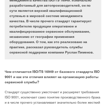
основанный на зависимости температуры
тепловые насосы (ТН) в качестве источника
менеджмента качества ISO/TS 16949. Изначально
приточного воздуха от влагосодержания
тепловой или холодильной энергии.
разработанный для автопроизводителей, он по
наружного воздуха.
сути является верхней квалификационной
ступенью в мировой системе менеджмента
качества. В числе прочего стандарт гарантирует
Тепловой насос представляет собой тепло- и
потребителю продукции оперативное и
Существующие методы вентиляции не всегда обеспечивают
холодогенерирующее устройство, которое получает энергию
квалифицированное сервисное обслуживание,
требуемые параметры температуры и влажности
из низкопотенциального тепла различных источников,
независимо от географии применения
помещения плавательного бассейна. Переменные
например: сточной воды, обратной воды ТЭЦ, оборотной
оборудования. О том, как это реализовано на
параметры наружного воздуха не позволяют добиться
воды технологических и производственных процессов,
практике, рассказал руководитель службы
устойчивого тепловлажностного режима. Далее автор
вытяжного воздуха, рассеянного тепла грунта, скальных
сервисной поддержки компании Руслан Пименов.
обоснует метод, который позволит добиться точного и
пород, воздуха, водоёмов (как с пресной, так и морской
устойчивого поддержания климата в бассейне. Этот метод
водой), контура кольцевой или гибридной системы и других
климатизации позволит круглогодично поддерживать
источников. После поступления от источника
температуру и влажность в помещении бассейна с
низкопотенциального тепла через теплообменник-
Чем отличается ISO/TS 16949 от базового стандарта ISO
абсолютной точностью. При этом тепловлажностный режим
испаритель во внутренний фреоновый контур ТН, оно
9001 и как эти отличия влияют на организацию работы
бассейна будет находиться в равновесном состоянии.
преобразуется в высокопотенциальное тепло с
сервисной службы?
температурой +45...+105 °С для использования в системе
Расчёт влагопоступления и воздухообмена
Стандарт существенно ужесточает и расширяет требования
отопления или -12...+12 °С для использования в системе
ISO 9001, исключает само понятие производственного брака
льдогенерации и охлаждения (рис. 1а).
Максимальный воздухообмен плавательного бассейна
и в числе прочего устанавливает значительно более жесткий