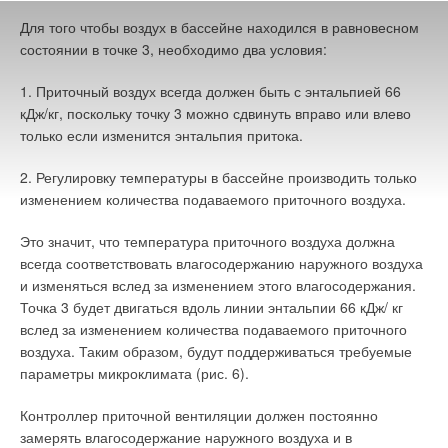
ДА
НЕТ
Для того чтобы воздух в бассейне находился в равновесном
2
из
2
пользователей считают этот комментарий полезным
состоянии в точке 3, необходимо два условия:
1. Приточный воздух всегда должен быть с энтальпией 66
Дмитрий
07-09-2016
кДж/кг, поскольку точку 3 можно сдвинуть вправо или влево
Специально хочу отметить, что сам то я - пылкий сторонник
только если изменится энтальпия притока.
применения ТН. Но этот денежный вопрос...
Комментарий полезен?
2. Регулировку температуры в бассейне производить только
ДА
НЕТ
изменением количества подаваемого приточного воздуха.
3
из
3
пользователей считают этот комментарий полезным
Это значит, что температура приточного воздуха должна
всегда соответствовать влагосодержанию наружного воздуха
и изменяться вслед за изменением этого влагосодержания.
Дмитрий
07-09-2016
Точка 3 будет двигаться вдоль линии энтальпии 66 кДж/ кг
Да, но 80-105С - это уже совсем другие деньги!
вслед за изменением количества подаваемого приточного
И совсем другая, к сожалению, окупаемость! :-(
воздуха. Таким образом, будут поддерживаться требуемые
Комментарий полезен?
параметры микроклимата (рис. 6).
ДА
НЕТ
3
из
3
пользователей считают этот комментарий полезным
Контроллер приточной вентиляции должен постоянно
замерять влагосодержание наружного воздуха и в