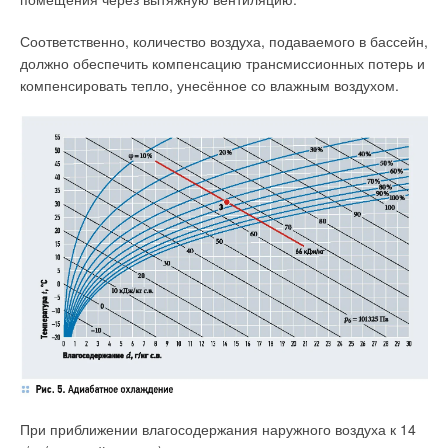
Соответственно, количество воздуха, подаваемого в бассейн,
Добавить комментарий
должно обеспечить компенсацию трансмиссионных потерь и
компенсировать тепло, унесённое со влажным воздухом.
Ваше имя *
Ваш E-mail *
Текст комментария
При приближении влагосодержания наружного воздуха к 14