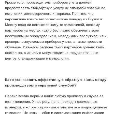
Кроме того, производитель приборов учета должен
энтальпии внутри помещения бассейна. Даже при
температура которых составляет 10-20°C. При
предоставлять стандартную услугу их плановой поверки по
влагосодержании наружного воздуха 0,5 г/кг энтальпия смеси
использовании такого источника
истечении межповерочного интервала. Понятно, что
после второго подогрева будет больше 50 кДж/кг. Данный
низкопотенциальной энергии ТН работает при
перспектива возить теплосчетчики на поверку из Якутии в
процесс представлен на номограмме рис. 2.
более высоких коэффициентах
Москву вряд ли покажется кому-то заманчивой, поэтому
преобразования COP
Равновесный режим тепла и влаги
партнеров на местах нужно бесплатно обеспечить всем
необходимым оборудованием, методиками обслуживания и
После прохождения через теплообменник вода
Чтобы добиться состояния равновесия температуры и
проверки выпускаемых приборов учета, а также провести
направляется обратно в фильтр для его промывки, а затем
влажности в нужной нам точке, наружный воздух необходимо
обучение. В каждом регионе таких партнеров должно быть
сбрасывается в сточный коллектор. Таким образом,
подавать в помещение бассейна с энтальпией, равной
несколько, в их число могут входить и государственные
самоочищающиеся фильтры-сепараторы служат
энтальпии внутреннего воздуха бассейна. Далее
центры стандартизации и метрологии.
центральным элементом первичного контура ТН в системе
термодинамический процесс будет происходить адиабатно.
отбора низкопотенциального тепла из сточных вод. Данные
агрегаты могут использоваться в режиме отопления, а также
Важно исключить дополнительный приток энергии,
для отвода тепла при работе ТН в режиме охлаждения (рис.
например, в виде отопления или рециркуляции.
Как организовать эффективную обратную связь между
1б).
Дополнительный приток энергии будет нарушать адиабатный
производством и сервисной службой?
процесс. Температуру воздуха в помещении необходимо
На многих производственных, промышленных и
Сервис всегда первым видит любую проблему в случае ее
контролировать изменением объёма подаваемого воздуха.
технологических объектах вода, воздух, жидкость или масло
возникновения. У нас регулярно проходят совместные
используются повторно. При этом их высокая температура
планерки, в которых принимают участие все подразделения
вначале принудительно охлаждается через систему
компании. Их цель — сбор и систематизация информации