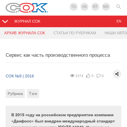
TG
VK
RT
MX
ЖУРНАЛ СОК
EN
АРХИВ ЖУРНАЛА СОК
СТАТЬИ ПО РУБРИКАМ
НАШИ АВТ
Тепловлажностное равновесие в плавательном
Тепловые насосы в промышленности, городском
бассейне
строительстве и ЖКХ
Сервис как часть производственного процесса
СОК №9 | 2016
СОК №9 | 2016
9584
7346
15
4
0
7
СОК №9 | 2016
3374
0
0
Рубрика
Рубрика
Тэги
Тэги
Автор
Автор
Рубрика
Тэги
Основной проблемой климатизации крытых
В настоящее время при проектировании систем
бассейнов является обеспечение равновесного
горячего водоснабжения (ГВС), водяного или
тепловлажностного режима. В данной статье
воздушного отопления, вентиляции и
В 2015 году на российском предприятии компании
предлагается метод климатизации бассейна,
кондиционирования всё чаще используются
«Данфосс» был внедрен международный стандарт