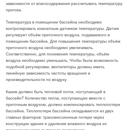
зависимости от влагосодержания рассчитывать температуру
Иван
07-09-2016
притока.
Дмитрий, соглашусь, что стандартное исполнение тепловых насосов с
температурой подачи 50/60С малоэффективна для существующих
Температура в помещении бассейна необходимо
сетей. Хотя при определенных условиях (при прокладке и
строительстве новых эффективно изолированных сетей; для объектов
контролировать комнатным датчиком температуры. Датчик
с современными низкотемпературными системами отопления/
регулирует объём приточного воздуха, подаваемого в
охлаждения; для систем тепло/холодоснабжения собственных
мощностей предприятий и пр.) этого вполне достаточно. При этом,
помещение бассейна. Для повышения температуры объём
линейка промышленных тепловых насосов Mammoth включает модели
приточного воздуха необходимо увеличивать.
с температурой подачи 80, 90 и 105С (паровые модели).
Соответственно, для понижения температуры, объём
Комментарий полезен?
воздуха необходимо уменьшать. Чтобы была возможность
ДА
НЕТ
подобной регулировки, вентиляторы должны иметь
4
из
4
пользователей считают этот комментарий полезным
линейную зависимость частоты вращения и
производительности по воздуху.
Дмитрий
06-09-2016
Каким должен быть тепловой поток, поступающий в
Все бы хорошо, но оптимальная температура после ТН около 60 град.,
бассейн? Количество тепла, поступающее вместе с
что маловато для наших тепловых сетей.
приточным воздухом, должно компенсировать теплопотери
Комментарий полезен?
бассейна. Теплопотери бассейна складываются из двух
ДА
НЕТ
главных факторов: трансмиссионные потери через
конструкции здания и удаление влажного воздуха из
4
из
6
пользователей считают этот комментарий полезным
помещения через вытяжную вентиляцию.