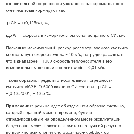
разработки. И все это, чтобы, в конечном счете, у кого-то
объединять до 5 котлов в один модуль. При необходимости
относительной погрешности указанного электромагнитного
дома стало теплее.
возможна установка большего количества котлов в каскад —
счетчика воды нормируют как
для этого используется большее количество контроллеров.
.p.СИ = ±(0,125/w), %,
Читайте по теме:
Напольные котлы
где w — скорость в измерительном сечение данного СИ, м/с.
→
«ВГР» - Форсаж 2023!
Напольные чугунные котлы с атмосферной горелкой серии
ЖУРНАЛ СОК ИЮНЬ 2023
→
Поскольку максимальный расход рассматриваемого счетчика
Pegasus и Rendimax имеют интересный для России разбег
«Золотая» котельная
ЖУРНАЛ СОК ОКТЯБРЬ 2021
соответствует скорости wmax = 10 м/c, нетрудно рассчитать,
мощности — от 23 до 102 кВт. Можно отметить три основных
→
История создания настенных конденсационных газовых
что в диапазоне 1:1000 скорость теплоносителя в его
преимущества газовых котлов с атмосферной горелкой:
котлов
ЖУРНАЛ СОК ЯНВАРЬ 2021
Низкое рабочее давление используемого газа (от 13 до 15
измерительном сечении составит wmin = 0,01 м/с.
→
мбар).
Smart-анализатор дымовых газов testo 300 —
Низкий уровень шума. Котлы с атмосферной горелкой имеют
инновационный прибор для настройки систем
более низкий уровень шума, чем, например, котлы с наддувной
Таким образом, пределы относительной погрешности
отопления
горелкой.
ЖУРНАЛ СОК ЯНВАРЬ 2021
счетчика MAGFLO-6000 как типа СИ составят .p.СИ =
Надежность по сравнению с наддувной горелкой, в механизме
→
История создания настенных газовых котлов. Создание
которой используется дополнительный электродвигатель, а
±(0,125/0,01) = 12,5 %.
первых проточных газовых нагревателей и котлов
также автоматика и электрические соединения, влияющие на
ЖУРНАЛ СОК СЕНТЯБРЬ 2020
надежность системы в целом.
Примечание:
речь не идет об отдельном образце счетчика,
Промышленные котлы Стальные водогрейные котлы
который в данный момент времени, будучи
отградуированным на определенном месте эксплуатации,
В эту серию входят котлы моделей Prextherm, Prextherm 3G,
безусловно, может показать значительно лучший результат
Prex 3G N тепловой мощностью от 107 кВт, до 11,5 МВт. В
по причине исключения систематических эффектов,