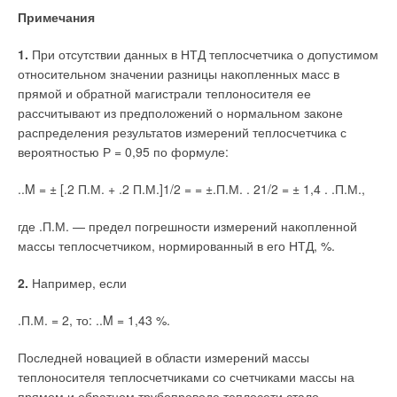
Примечания
1.
При отсутствии данных в НТД теплосчетчика о допустимом
относительном значении разницы накопленных масс в
прямой и обратной магистрали теплоносителя ее
рассчитывают из предположений о нормальном законе
распределения результатов измерений теплосчетчика с
вероятностью Р = 0,95 по формуле:
..M = ± [.2 П.М. + .2 П.М.]1/2 = = ±.П.М. . 21/2 = ± 1,4 . .П.М.,
где .П.М. — предел погрешности измерений накопленной
массы теплосчетчиком, нормированный в его НТД, %.
2.
Например, если
.П.М. = 2, то: ..M = 1,43 %.
Последней новацией в области измерений массы
теплоносителя теплосчетчиками со счетчиками массы на
прямом и обратном трубопроводе теплосети стало