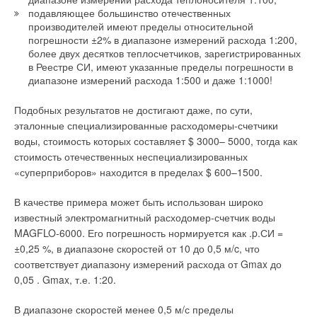
серийное производство. Однако тепловой электронасос
подавляющее большинство отечественных
уровнем эмиссии вредных веществ. Подобные рабочие
требует больших затрат на источник тепла — в четыре раза
производителей имеют пределы относительной
характеристики стали возможны благодаря применению
погрешности ±2% в диапазоне измерений расхода 1:200,
больших площадей солнечных коллекторов или глубоко
современных конденсационных технологий и технологии
более двух десятков теплосчетчиков, зарегистрированных
заложенных в землю элементов.
предварительного приготовления газовоздушной смеси.
в Реестре СИ, имеют указанные пределы погрешности в
Типоряд Econcept состоит из 7 моделей. Две из них —
диапазоне измерений расхода 1:500 и даже 1:1000!
Поэтому цеолитовый отопительный прибор может считаться
Econcept 35C и Econcept 25С — представляют собой
более универсальным и применяться не только в новых
двухконтурные отопительные агрегаты производительностью
Подобных результатов не достигают даже, по сути,
постройках, но и при модернизации старых зданий, где,
35 и 25 кВт соответственно.
эталонные специализированные расходомеры-счетчики
например, нецелесообразно применение слишком больших
воды, стоимость которых составляет $ 3000– 5000, тогда как
коллекторов. Впрочем, специалисты по отопительной
Другие (Econcept 15 A, Econcept 25 A, Econcept 35 A,
стоимость отечественных неспециализированных
технике из Vaillant вовсе не собирались конкурировать с
Econcept 50 A, Econcept 100) представляют собой
«суперприборов» находится в пределах $ 600–1500.
тепловым электронасосом. Они скорее исходили из точки
одноконтурные модели, предназначенные только для
зрения, что тот, кто мыслит экологически и уже использует
отопления производительностью 15, 25, 35, 49 и 92 кВт.
В качестве примера может быть использован широко
газ для отопления, безусловно, останется приверженцем
Модели мощностью 15-25 кВт предназначены для бытового
известный электромагнитный расходомер-счетчик воды
газа, если и в этой области технический прогресс предложит
использования и имеют оригинальный дизайн кожуха,
MAGFLO-6000. Его погрешность нормируется как .p.СИ =
экологически выгодные решения.
который гармонично вписывается в любую обстановку.
±0,25 %, в диапазоне скоростей от 10 до 0,5 м/c, что
Котлы моделей Econcept 50–100 предназначены для
соответствует диапазону измерений расхода от Gmax до
Мир меняется, меняются наши требования к теплу и
организации котельных большой мощности. Эти модели
0,05 . Gmax, т.е. 1:20.
специалисты
Vaillant
стараются предугадать их, используя
являются полностью готовыми для установки в каскад.
передовую технологию, опирающуюся на ведущие научные
Используя специальный контроллер, каскады можно
В диапазоне скоростей менее 0,5 м/с пределы