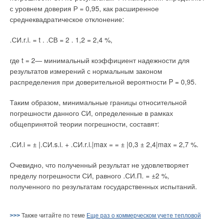
с уровнем доверия Р = 0,95, как расширенное
среднеквадратическое отклонение:
.СИ.r.i. = t . .СВ = 2 . 1,2 = 2,4 %,
где t = 2— минимальный коэффициент надежности для
результатов измерений с нормальным законом
распределения при доверительной вероятности P = 0,95.
Таким образом, минимальные границы относительной
погрешности данного СИ, определенные в рамках
общепринятой теории погрешности, составят:
.СИ.i = ± |.СИ.s.i. + .СИ.r.i.|max = = ± |0,3 ± 2,4|max = 2,7 %.
Очевидно, что полученный результат не удовлетворяет
пределу погрешности СИ, равного .СИ.П. = ±2 %,
полученного по результатам государственных испытаний.
>>>
Также читайте по теме
Еще раз о коммерческом учете тепловой