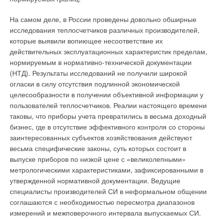
На самом деле, в России проведены довольно обширные
исследования теплосчетчиков различных производителей,
Уведомления отключены
которые выявили вопиющее несоответствие их
действительных эксплуатационных характеристик пределам,
Комментарии
нормируемым в нормативно-технической документации
(НТД). Результаты исследований не получили широкой
В этой теме еще нет комментариев
огласки в силу отсутствия подлинной экономической
целесообразности в получении объективной информации у
пользователей теплосчетчиков. Реалии настоящего времени
Добавить комментарий
таковы, что приборы учета превратились в весьма доходный
бизнес, где в отсутствие эффективного контроля со стороны
Ваше имя *
заинтересованных субъектов хозяйствования действуют
весьма специфические законы, суть которых состоит в
выпуске приборов по низкой цене с «великолепными»
Ваш E-mail *
метрологическими характеристиками, зафиксированными в
утвержденной нормативной документации. Ведущие
специалисты производителей СИ в неформальном общении
Текст комментария
соглашаются с необходимостью пересмотра диапазонов
измерений и межповерочного интервала выпускаемых СИ.