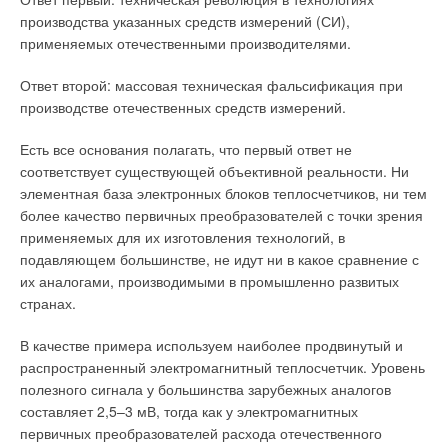
производства указанных средств измерений (СИ),
Сегодня Ferroli S.p.A. предлагает широкий спектр
применяемых отечественными производителями.
оборудования для промышленного и бытового
кондиционирования, производимого итальянским
Ответ второй: массовая техническая фальсификация при
подразделением климатического оборудования компании.
производстве отечественных средств измерений.
Эта техника способна удовлетворить самого
требовательного потребителя за счет высокого качества и
Есть все основания полагать, что первый ответ не
доступной цены.
соответствует существующей объективной реальности. Ни
элементная база электронных блоков теплосчетчиков, ни тем
Чиллеры
более качество первичных преобразователей с точки зрения
применяемых для их изготовления технологий, в
Установки этой серии представляют собой
подавляющем большинстве, не идут ни в какое сравнение с
воздухоохлаждаемые холодильные машины для
их аналогами, производимыми в промышленно развитых
производства холодной воды мощностью от 4,8 до 237 кВт
странах.
по холоду. Среди пяти моделей (RPA, RGA, RMA, RLA) есть
машины с одним или двумя холодильными контурами,
В качестве примера используем наиболее продвинутый и
каждый из которых оборудуется винтовыми (Scroll)
распространенный электромагнитный теплосчетчик. Уровень
компрессорами фирмы Danfoss и медноалюминиевым
полезного сигнала у большинства зарубежных аналогов
теплообменником производства компании Ferroli S.p.А.
составляет 2,5–3 мВ, тогда как у электромагнитных
Кроме всего описанного, компания Ferroli S.p.A. предлагает
первичных преобразователей расхода отечественного