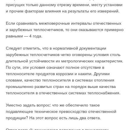
данной группе можно найти оборудование любого типа и
Уведомления отключены
присущих только данному отрезку времени, месту установки
класса: от установок с классической реверсивной топкой и
и прочим факторам влияния на результаты его измерений.
Комментарии
одноходовым трубным пучком (Prextherm) до
ультрасовременных трехходовых котлов с КПД до 94% и
Если сравнивать межповерочные интервалы отечественных
В этой теме еще нет комментариев
пониженным содержанием NОx в дымовых газах (Prex 3G N).
и зарубежных теплосчетчиков, то они оказываются примерно
равными — 4 года.
Парогенераторы
Добавить комментарий
Следует отметить, что в нормативной документации
Парогенераторы насыщенного пара Vapoprex с давлением
зарубежных теплосчетчиков четко оговорены условия столь
Ваше имя *
0,98; 12 и 15 бар разработаны в соответствии с европейской
длительной устойчивости их метрологических характеристик.
директивой 97/23/CE (PED). Эта модель имеет широкий
По сути, эти условия означают полное отсутствие в
мощностной ряд паропроизводительности от 100 кг до 20 т
теплоносителе продуктов коррозии и накипи. Другими
Ваш E-mail *
пара в час. Компания также предлагает широкий спектр
словами, качество теплоносителя в системах отопления
генераторов перегретой воды производительностью от 180
промышленно развитых стран на порядок выше качества
до 14 МВт, которые предназначены для производства
теплоносителя в отечественных системах теплоснабжения.
перегретой воды давлением от 5 до 15 бар. А также широкий
Текст комментария
ряд твердотопливных котлов, работающих на древесных
Уместно задать вопрос: что же обеспечило такое
отходах и предназначенных для производства горячей воды,
подавляющее техническое превосходство отечественной
перегретой воды или пара.
продукции? На этот вопрос есть лишь два ответа.
Климатотехника
Ответ первый: техническая революция в технологиях