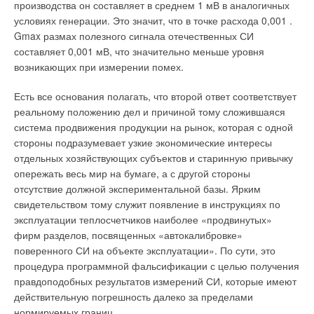
фанкойлы различного исполнения, представленные в
производства он составляет в среднем 1 мВ в аналогичных
диапазоне мощностей от 0,77 до 270 кВт, а также
условиях генерации. Это значит, что в точке расхода 0,001 .
разнообразные модели как традиционных, так и кассетных
Gmax размах полезного сигнала отечественных СИ
сплит-систем с возможностью подмешивания наружного
составляет 0,001 мВ, что значительно меньше уровня
воздуха и передачи обработанного воздуха в смежное
возникающих при измерении помех.
помещение.
Есть все основания полагать, что второй ответ соответствует
реальному положению дел и причиной тому сложившаяся
Читайте по теме:
система продвижения продукции на рынок, которая с одной
стороны подразумевает узкие экономические интересы
→
Bluehelix Sigma: конденсационный котёл с КПД выше,
отдельных хозяйствующих субъектов и старинную привычку
чем вы ожидали
опережать весь мир на бумаге, а с другой стороны
ЖУРНАЛ СОК МАЙ 2026
→
Настенные двухконтурные газовые котлы. Обзор рынка
отсутствие должной экспериментальной базы. Ярким
ЖУРНАЛ СОК АВГУСТ 2013
свидетельством тому служит появление в инструкциях по
→
Двухконтурные настенные газовые котлы. Обзор рынка
эксплуатации теплосчетчиков наиболее «продвинутых»
ЖУРНАЛ СОК СЕНТЯБРЬ 2012
→
Отопительные котлы с чугунным теплообменником и
фирм разделов, посвященных «автокалибровке»
газовой горелкой
поверенного СИ на объекте эксплуатации». По сути, это
ЖУРНАЛ СОК НОЯБРЬ 2011
→
процедура программной фальсификации с целью получения
Газовые настенные двухконтурные котлы
ЖУРНАЛ СОК АВГУСТ 2011
правдоподобных результатов измерений СИ, которые имеют
действительную погрешность далеко за пределами
нормируемых границ.