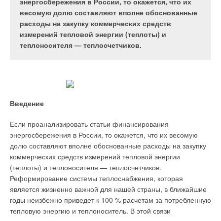
течение нескольких лет предпринимались шаги по
энергосбережения в России, то окажется, что их
сертификат качества ISO 9002. История компании
объединению тепла, получаемого из окружающей
весомую долю составляют вполне обоснованные
Ferroli S.p.A. началась в 1955 г. с производства
среды, и тепла, получаемого при сгорании.
расходы на закупку коммерческих средств
стальных котлов. Это была небольшая
Настоящим прорывом в этой области стал
измерений тепловой энергии (теплоты) и
мастерская, открытая основателем компании
разработанный специалистами компании Vaillant
теплоносителя — теплосчетчиков.
Данте Ферроли.
цеолитовый отопительный прибор. В этом
приборе кроме тепла от сжигания газа к
отопительному контуру подключается еще и
бесплатное тепло из окружающей среды. Два
компактных встроенных насосных модуля,
Настенный котел
Введение
адсорбирующих тепло, повышают эффективность
Domitop
агрегата примерно от 25–30 до 135% относительно
Если проанализировать статьи финансирования
нижнего значения теплоты сгорания. И это при
Сегодня в составе концерна Ferroli пять производственных
энергосбережения в России, то окажется, что их весомую
полном отсутствии отрицательно влияющих на
дивизионов — отопительный, климатический, дивизионы
долю составляют вполне обоснованные расходы на закупку
климат углеводородных соединений во
отопительных радиаторов, гидромассажных ванн и
коммерческих средств измерений тепловой энергии
внутреннем контуре теплообмена. Модулям
электродвигателей; деcять производственных
(теплоты) и теплоносителя — теплосчетчиков.
достаточно воды в качестве хладагента.
подразделений в Италии, Германии, Испании и Китае, и 12
Реформирование системы теплоснабжения, которая
коммерческих отделений в 9 европейских странах.
Ferroli
является жизненно важной для нашей страны, в ближайшие
S.p.А. принадлежат такие известные бренды, как Lamborghini
годы неизбежно приведет к 100 % расчетам за потребленную
calor, FER, Starclima, Rapido, Joanes, Eurotherm. В
тепловую энергию и теплоноситель. В этой связи