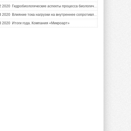
помогает снизить энергопотребление ...
30 ИЮЛЯ 2026
 2020
Гидробиологические аспекты процесса биологической очистки с нитрификацией и симультанной денитрификацией (БНЧСД)
 2020
Влияние тока нагрузки на внутреннее сопротивление герметизированного свинцово-кислотного аккумулятора автономной ФЭУ
Группа «Теплолюкс» открыла
новую производственную
 2020
Итоги года. Компания «Микроарт»
площадку
Открытие нового завода состоялось
сегодня в Мытищах ...
29 ИЮЛЯ 2026
Stiebel Eltron — спонсирует
международные соревнования
25 спортсменов, выступающих в
прыжках с трамплина и лыжном
двоеборье на международных ...
29 ИЮЛЯ 2026
Новый фирменный магазин
Midea открылся в Сургуте
Компания «Даичи» совместно с
партнером «Энердрим» открыла новый
фирменный магазин Midea в Сургуте ...
29 ИЮЛЯ 2026
Токио — лидер по
интенсивности использования
кондиционеров