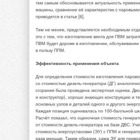
тем самым обосновывается актуальность примен
машины, сравнение её характеристик с паровым
приводятся в статье [6].
Тем не менее, представляется необходимым отд
это с тем, что изготовление винта для ПВМ затр
ПВМ будет дороже в изготовлении, обслуживании 
в пользу ППМ.
Эффективность применения объекта
Для определения стоимости изготовления паров
со стоимостью дизель-генератора (ДГ) аналогичн
сгорания была проведена экспертная оценка. Дв
и конструктор), хорошо знающих конструкцию и т
основных узлов и деталей одного и другого энерг
Каждая позиция оценивалась по 100-балльной шк
Эту ситуацию могут исправить только новый ГОС
Расчёт показал, что оценочная стоимость генера
единую методику испытаний, и беспрекословное
от стоимости дизель-генератора на базе ДВС. У
а также наличие провайдера, позволяющего про
стоимость энергоустановки (ЭУ) с ППМ и генера
испытания.
раза меньше. Таким образом, сама ЭУ для привод