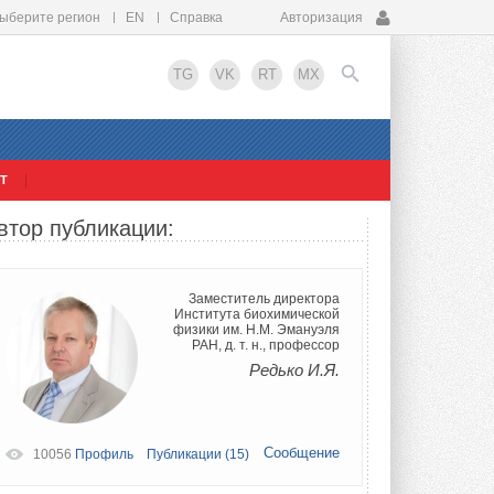
ыберите регион
EN
Справка
Авторизация
TG
VK
RT
MX
Т
EN
втор публикации:
Заместитель директора
Института биохимической
физики им. Н.М. Эмануэля
РАН, д. т. н., профессор
Редько И.Я.
Сообщение
10056
Профиль
Публикации (15)