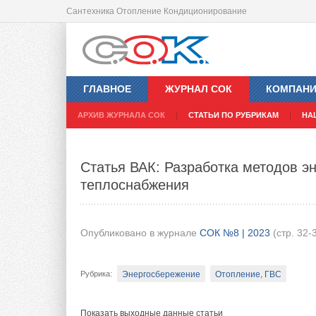
Сантехника Отопление Кондиционирование
Обязательная сертификация радиа
2023 году
ГЛАВНОЕ
ЖУРНАЛ СОК
КОМПАН
АРХИВ ЖУРНАЛА СОК
СТАТЬИ ПО РУБРИКАМ
НА
Опубликовано в журнале
СОК №8 | 2023
(стр. 38-
Отопление, ГВС
Рубрика
:
Статья ВАК: Разработка методов э
теплоснабжения
Радиаторы, конвекторы
Системы трубопроводо
Тэги
:
Удмуртский центр сертификации уже боле
Опубликовано в журнале
СОК №8 | 2023
(стр. 32-
документации, имеет в своём составе акк
испытательную лабораторию, а также прио
Энергосбережение
Отопление, ГВС
Рубрика
:
продукции, начиная от гражданского служе
радиаторами отопления и полимерными тру
ситуации в контексте изменений правил с
Показать выходные данные статьи