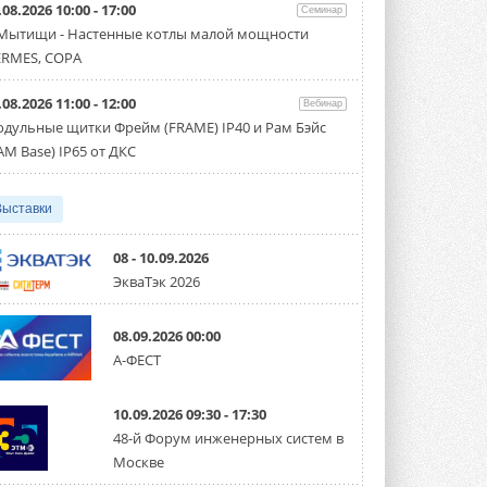
.08.2026 10:00 - 17:00
«Русклимат» укрепляет
Семинар
партнёрство за Уралом
 Мытищи - Настенные котлы малой мощности
Президент Омского землячества в
RMES, COPA
Москве Михаил Тимошенко посетил
Омск с трёхдневным рабочим визитом ...
31 ИЮЛЯ 2026
.08.2026 11:00 - 12:00
Вебинар
дульные щитки Фрейм (FRAME) IP40 и Рам Бэйс
Carrier модернизирует
AM Base) IP65 от ДКС
флагманский чиллер AquaEdge
19XR
Чиллер получил новую версию,
работающую на хладагенте R1234ze ...
Выставки
31 ИЮЛЯ 2026
08 - 10.09.2026
Mitsubishi расширяет
ЭкваТэк 2026
направление систем
охлаждения для ЦОД
Mitsubishi Electric создаёт в США новую
08.09.2026 00:00
компанию MEHITS US Inc. ...
31 ИЮЛЯ 2026
А-ФЕСТ
США запретили использование
иностранных инверторов
10.09.2026 09:30 - 17:30
28 июля 2026 года Федеральная
48-й Форум инженерных систем в
комиссия по связи США (FCC) обновила
Москве
свой специальный перечень Covered ...
31 ИЮЛЯ 2026