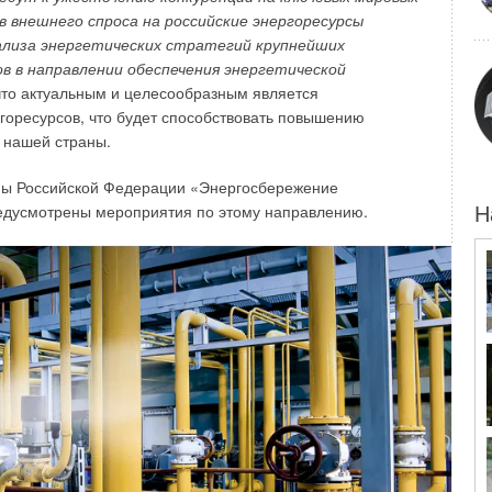
зводителей радиаторов отопления (АПРО) рынок очищался
в внешнего спроса на российские энергоресурсы
икаты соответствия незаконно. Деятельность некоторых
лиза энергетических стратегий крупнейших
раторий приостанавливалась Федеральной службой по
в в направлении обеспечения энергетической
вовсе лишались аккредитации с аннулированием всех
 что актуальным и целесообразным является
готовители всегда стремились пройти процесс
горесурсов, что будет способствовать повышению
в прохождения процедуры. Другое дело, что из-за
 нашей страны.
икации и лаборатории пытались «содрать»
ммы Российской Федерации «Энергосбережение
уя предоставить сотни образцов продукции на испытания.
едусмотрены мероприятия по этому направлению.
ртификацию в 2018 году доходили до миллиона евро.
Н
зменил своей ценовой политики и всегда работал по
 спроса и платёжеспособности заказчика. Благодаря этому
абот, оптимизации количества испытываемых образцов,
рности проводимых испытаний, гарантии качества
 соответствия в течение всего их срока действия (пять
 отопительных приборов и по сей день увеличиваем долю
 от клиентов, которые имели горький опыт работы
 Не скрою — этот факт заставляет нас двигаться дальше