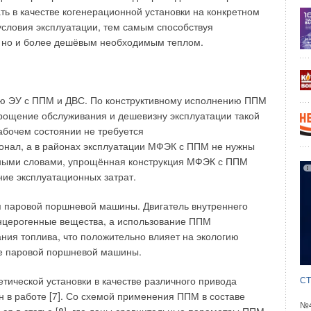
ть в качестве когенерационной установки на конкретном
 наведения полного порядка на рынке, мы предприняли
условия эксплуатации, тем самым способствуя
троили и аккредитовали свою независимую испытательную
, но и более дешёвым необходимым теплом.
 к испытаниям отопительной техники. Благодаря большой
нних лабораторий мы закупили такие же приборы
аний. В результате сходимость значений составила
1
%.
ию ЭУ с ППМ и ДВС. По конструктивному исполнению ППМ
прощение обслуживания и дешевизну эксплуатации такой
й документации в отопительной технике
абочем состоянии не требуется
023 года вместо действующего до этого ГОСТ 31311–2005
нал, а в районах эксплуатации МФЭК с ППМ не нужны
нвекторам вышел новый ГОСТ 31311–2022. Все
Иными словами, упрощённая конструкция МФЭК с ППМ
 на новый стандарт, предусматривающий в том числе
ие эксплуатационных затрат.
ьных радиаторов, изменения в методе испытаний
ов, маркировке и т. д. Соответственно, и заявки
я паровой поршневой машины. Двигатель внутреннего
вующий стандарт.
нцерогенные вещества, а использование ППМ
ания топлива, что положительно влияет на экологию
 декабря 2021 года №2425, в котором приведён перечень
зе паровой поршневой машины.
и, и заявлены требования к ней, указан старый стандарт
ической установки в качестве различного привода
СТ
ен в работе [7]. Со схемой применения ППМ в составе
ебаты на выставке Aquatherm Moscow 2023 на различных
№4