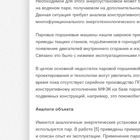
Необходимой для этого энергоустановкой может
Тест радиатора при проведении сертифика
на водяном паре, получаемом на дополнительном
Данная ситуация требует анализа конструктивно
Однако, несмотря на все положительные моменты
многофункционального энерготехнологического к
техники, как может показаться, и, как на любом 
за пять лет существования обязательной сертифи
Паровые поршневые машины нашли широкое прим
результатов испытаний различных испытательных
приводы ткацких станков, подъёмников в горнод
потока. Вследствие того, что у всех лаборатори
появление двигателей внутреннего сгорания и и
показателя, а ГОСТ на методы испытаний не пред
Связано это было с низкими эксплуатационными п
радиатор после испытаний в разных лаборатория
В целом основной недостаток паровой поршнево
Данный факт позволяет различным недобросовес
проектирования и технологии могут увеличить эт
с результатами испытаний своих и чужих приборо
время пока отсутствует серийное производство П
десятки жалоб от «недоброжелателей», что приб
конструктивному исполнению МФЭК на базе паро
лаборатории и получили «другие» результаты, не
подвижных конструкций, например, это локомоби
не может дать ответ, какой лаборатории в этом с
все они равнозначны и все аккредитованы.
Аналоги объекта
Имеются аналогичные энергетические установки в
используется пар. В работе [5] приведены прим
и описан опыт их эксплуатации. Применение пар