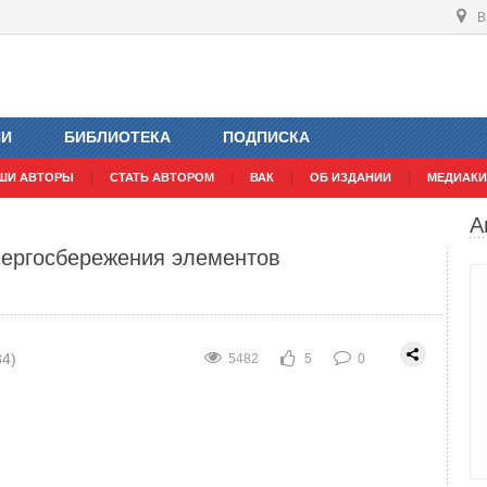
В
торов отопления и полимерных труб в
ИИ
БИБЛИОТЕКА
ПОДПИСКА
ШИ АВТОРЫ
СТАТЬ АВТОРОМ
ВАК
ОБ ИЗДАНИИ
МЕДИАКИ
42)
9348
12
0
А
нергосбережения элементов
в
е 20 лет занимается оформлением разрешительной
34)
5482
5
0
редитованный орган по сертификации и
брёл огромный опыт проверки качества различной
бного оружия и заканчивая электроэнергией,
бами. В статье предлагается анализ рыночной
ертификации.