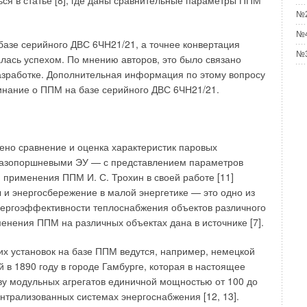
ся в статье [8], где даны сравнительные параметры ППМ
елали официальные запросы в Федеральную службу по
№2
 Росстандарт и получили различные ответы, суть которых
№4
лько по действующему стандарту от 2022 года. Функционал
базе серийного ДВС 6ЧН21/21, а точнее конвертация
позволял, и все добросовестные органы по сертификации
№3
лась успехом. По мнению авторов, это было связано
заставлять изготовителей переоформлять сертификаты
азработке. Дополнительная информация по этому вопросу
нения в Постановление Правительства РФ. Но отдельным
оминание о ППМ на базе серийного ДВС 6ЧН21/21.
8-ст, без согласований с сообществом изготовителей
СТ был перенесён с правом досрочного применения,
. То есть на сегодняшний день действуют два стандарта:
 31311–2022.
ено сравнение и оценка характеристик паровых
газопоршневыми ЭУ — с представлением параметров
я превратилась в полный хаос. Предприятия с целью
 и применения ППМ И. С. Трохин в своей работе [11]
андарта, перемаркировывают продукцию
и энергосбережение в малой энергетике — это одно из
льные убытки. Объяснить застройщикам и конечным
ергоэффективности теплоснабжения объектов различного
ия лучше и правильней, не предоставляется возможным,
енения ППМ на различных объектах дана в источнике [7].
утались. Вся отрасль ждёт внесения изменений
ые постоянно откладываются. Мы, в свою очередь,
их установок на базе ППМ ведутся, например, немецкой
емые изменения по своим источникам и первым делом
й в 1890 году в городе Гамбурге, которая в настоящее
у модульных агрегатов единичной мощностью от 100 до
нтрализованных системах энергоснабжения [12, 13].
 58065–2022 «Оценка соответствия. Правила