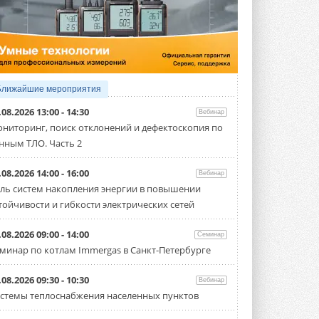
собрал свыше 700 профи
климатической отрасли
Организатором выступил торгово-
производственный холдинг ...
3 АВГУСТА 2026
«Датарк» испытал модульный
ЦОД с плотностью 54 кВт на
Ближайшие мероприятия
стойку
Испытания прошли на собственной
.08.2026 13:00 - 14:30
Вебинар
производственной площадке и были ...
ниторинг, поиск отклонений и дефектоскопия по
3 АВГУСТА 2026
нным ТЛО. Часть 2
Samsung выпускает VRF-
систему DVM на R32
.08.2026 14:00 - 16:00
Вебинар
Линейка включает семь типоразмеров
ль систем накопления энергии в повышении
производительностью от 22,4 до 56 кВт.
Суммарная длина трубопроводов ...
тойчивости и гибкости электрических сетей
3 АВГУСТА 2026
.08.2026 09:00 - 14:00
Семинар
«СиСофт Девелопмент» подвел
минар по котлам Immergas в Санкт-Петербурге
итоги конкурса студенческих
проектов «ТИМ-лидеры 2026»
Новый сезон конкурса «ТИМ-лидеры»
.08.2026 09:30 - 10:30
Вебинар
стартует уже в сентябре 2026 года ...
стемы теплоснабжения населенных пунктов
3 АВГУСТА 2026