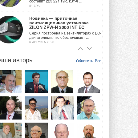
составит 223 221 тыс. кВт-ч ...
ВЧЕРА
Новинка — приточная
вентиляционная установка
ZILON ZPW-N 2000 INT EC
Серия построена на вентиляторах с EC-
двигателями, что обеспечивает ...
6 АВГУСТА 2026
Учёные ЮУрГУ создали
каскадную установку,
аши авторы
Обновить
Все
объединяющую солнечную и
геотермальную энергию
Природосберегающие технологии ...
6 АВГУСТА 2026
Для Арктики создали
технологию защиты
ветрогенераторов от аварий
Разработка учитывает влияние
мерзлоты, обледенения и снеговых ...
6 АВГУСТА 2026
Гибридный тепловой насос PV/T
с одним общим испарителем
Исследователи предложили