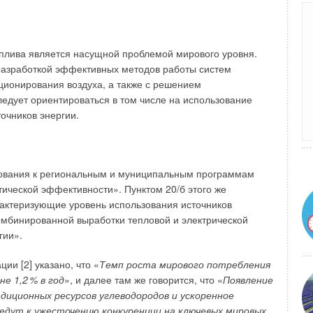
пительных конвекторов
плива является насущной проблемой мирового уровня.
разработкой эффективных методов работы систем
 сертификации в середине 2018 года по требованиям
ционирования воздуха, а также с решением
 РФ от 1 декабря 2009 года №982. В то время на рынке
ледует ориентироваться в том числе на использование
 производители писали в паспортах завышенные значения
очников энергии.
огих (чаще всего китайских) изделий была небезопасна
атериале, значительно ниже, чем у отечественных
ртификации все эти показатели, а также многие другие,
ебования к региональным и муниципальным программам
ыми лабораториями и органами по сертификации.
ической эффективности». Пунктом 20/б этого же
инные значения технических характеристик и следить за
актеризующие уровень использования источников
отказы в получении сертификатов соответствия. Самые
мбинированной выработки тепловой и электрической
начений номинального теплового потока (зачастую
гии».
оответствие нормативам толщины стенки отопительного
ии [2] указано, что «
Темп роста мирового потребления
 необходимой информации для потребителя,
не 1,
2
% в год
», и далее там же говорится, что «
Появление
диционных ресурсов углеводородов и ускоренное
 начал быстро меняться в лучшую сторону. Благодаря
ведут к ужесточению конкуренции на ключевых мировых