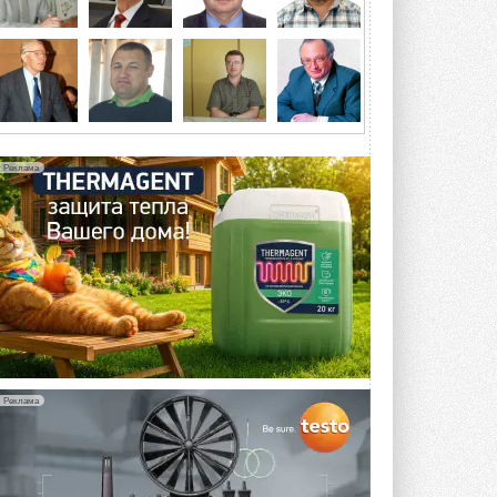
конструкцию двухисточникового ...
5 АВГУСТА 2026
21-й ежегодный форум
«ЦОД-2026»
Мероприятие пройдет 2-3 сентября в
отеле Radisson Slavyanskaya. Форум
посетит более двух тысяч участников ...
Реклама
5 АВГУСТА 2026
Китайская Shenling представила
линейку тепловых насосов
«воздух-вода» на R290
Серия ThermaX R290 All-In-One
включает три модели ...
4 АВГУСТА 2026
Тепловые насосы в связке с
солнечной генерацией и
накопителем снижают
потребление на 60%
Реклама
Исследователи из Италии установили ...
4 АВГУСТА 2026
«РУСКЛИМАТ Fest 2026» в Уфе