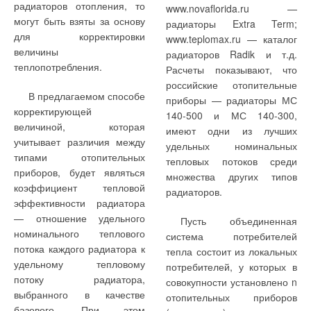
радиаторов отопления, то
www.novaflorida.ru —
могут быть взяты за основу
радиаторы Extra Term;
для корректировки
www.teplomax.ru — каталог
величины
радиаторов Radik и т.д.
теплопотребления.
Расчеты показывают, что
российские отопительные
В предлагаемом способе
приборы — радиаторы МС
корректирующей
140-500 и МС 140-300,
величиной, которая
имеют одни из лучших
учитывает различия между
удельных номинальных
типами отопительных
тепловых потоков среди
приборов, будет являться
множества других типов
коэффициент тепловой
радиаторов.
эффективности радиатора
— отношение удельного
Пусть объединенная
номинального теплового
система потребителей
потока каждого радиатора к
тепла состоит из локальных
удельному тепловому
потребителей, у которых в
потоку радиатора,
совокупности установлено n
выбранного в качестве
отопительных приборов
базового. При этом