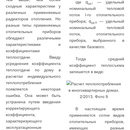
где q
— удельный
уд.i
сходные характеристики у
номинальный тепловой
различных применяемых
поток i-го отопительного
радиаторов отопления. Но
прибора; q
— удельный
уд.б
разные типы применяемых
номинальный тепловой
отопительных приборов
поток, отопительного
обладают различными
прибора, выбранного в
характеристиками и
качестве базового.
коэффициентами
теплоотдачи. Ввиду
Тогда средний
усреднения коэффициента
коэффициент теплосъема
теплоотдачи по дому в
запишется в виде:
расчетах индивидуального
теплопотребления
появляется некоторая
ошибка. Она может быть
устранена путем введения
корректирующего
В настоящее время
коэффициента,
применяются сотни видов
характеризующего
отопительных приборов,
эксплуатационные
имеющих разные