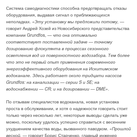
Уведомления отключены
Система самодиагностики способна предотвращать отказы
оборудования, выдавая сигнал о приближающихся
Комментарии
неполадках.
«Эту установку мы предложили потому,
—
Подобный способ
достаточно широкая тема
говорит Андрей Хозей из Новосибирского представительства
распределения затрат на
для научных исследований.
В этой теме еще нет комментариев
компании Grundfos,
— что она оптимально
отопления принят
Институт теплофизики
соответствует поставленной задаче — точному
Европейскими стандартами
провел серию
дозированию флокулянта в процессах сезонного
EN 834 и EN 835 [1, 2].
экспериментов по
Добавить комментарий
осветления вод из поверхностного водозабора. Тем более
Причем Европейский
определению зависимости
что это не первый опыт применения современного
стандарт EN 834
радиаторного
Ваше имя *
энергоэффективного оборудования на Искитимском
распространяется на
коэффициента от
водоканале. Здесь работает около тридцати насосов
электронные
различных факторов для
Grundfos: на канализации — серии S и SE; на
распределители
одного типа радиаторов. В
Ваш E-mail *
водоснабжении — CR; и на дозировании — DME»
.
потребления тепла, а
качестве образца для
Евростандарт EN 835
исследования был выбран
По отзывам специалистов водоканала, новая установка
описывает счетчики расхода
чугунный радиатор М140А
Текст комментария
проста в обслуживании, и хотя о надежности говорить стоит
на отопления, не
из семи секций.
только через несколько лет, некоторые выводы сделать уже
потребляющих
можно, поскольку удалось успешно справиться с весенним
Результатом
энергопитания и
ухудшением качества воды, вызванного паводком.
«Прошлой
исследований стали
основанных на принципе
весной,
— говорит Борис Старченко, главный инженер