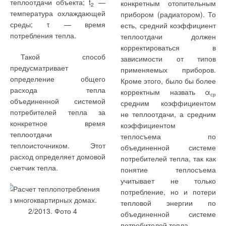
теплоотдачи объекта; t
—
конкретным отопительным
2
температура охлаждающей
прибором (радиатором). То
среды; τ — время
есть, средний коэффициент
потребления тепла.
теплоотдачи должен
корректироваться в
Такой способ
зависимости от типов
предусматривает
применяемых приборов.
определение общего
Кроме этого, было бы более
расхода тепла
корректным назвать α
ср
объединенной системой
средним коэффициентом
потребителей тепла за
не теплоотдачи, а средним
конкретное время
коэффициентом
теплоотдачи
теплосъема по
теплоисточником. Этот
объединенной системе
расход определяет домовой
потребителей тепла, так как
счетчик тепла.
понятие теплосъема
учитывает не только
потребление, но и потери
тепловой энергии по
объединенной системе
потребителей тепла.