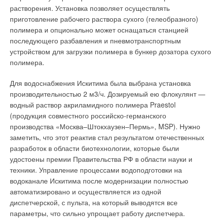
более остро. По этой
Аничхин А.Г. Расчет минимально необходимых поверхностей
растворения. Установка позволяет осуществлять
величины
теплообмена в системах утилизации тепла с промежуточным
причине в Европе уже давно
теплоносителем / В кн.: Энергосбережение в системах отопления,
приготовление рабочего раствора сухого (гелеобразного)
теплопотребления.
вентиляции, кондиционирования. — М.: Наука, 1990.
уделяется большое
полимера и опционально может оснащаться станцией
Индикаторы работают по
внимание развитию
последующего разбавления и пневмотранспортным
принципу учета
энергосберегающих
Читайте по теме:
устройством для загрузки полимера в бункер дозатора сухого
интегральной температуры
технологий, а также
полимера.
отопительного прибора.
разработке различных
→
Об утилизации тепловых отходов
Такой подход позволяет
приборов учета
ЖУРНАЛ СОК ИЮНЬ 2026
Для водоснабжения Искитима была выбрана установка
→
определить количество
Совершенствование отопительно-вентиляционных
энергоресурсов.
производительностью 2 м3/ч. Дозируемый ею флокулянт —
систем коррекцией процессов регулирования
теплоты от конкретного
ЖУРНАЛ СОК ИЮНЬ 2026
водный раствор акриламидного полимера Praestol
радиатора отопления при
→
Классическая квартира в
Теплотехнические характеристики лучисто-конвективной
(продукция совместного российско-германского
панели при эксплуатации в действующей котельной
условии определения
жилом доме потребляет
ЖУРНАЛ СОК ИЮНЬ 2026
производства «Москва–Штокхаузен–Пермь», MSP). Нужно
коэффициента
четыре вида
→
Водонагреватель Royal Thermo Smalto Inverter:
заметить, что этот реактив стал результатом отечественных
пропорциональности между
интеллект, стиль и энергоэффективность
энергоресурсов
ЖУРНАЛ СОК ИЮНЬ 2026
разработок в области биотехнологии, которые были
температурой
(электроэнергия, газ, вода и
→
RIFAR SUPReMO: высочайший стандарт надёжности в
удостоены премии Правительства РФ в области науки и
отопительного прибора и
тепло). Учет каждого из них
мире приборов отопления
техники. Управление процессами водоподготовки на
ЖУРНАЛ СОК МАЙ 2026
количеством отданной им
имеет принципиальные
водоканале Искитима после модернизации полностью
теплоты.
отличия. В этой статье
автоматизировано и осуществляется из одной
будет рассмотрена
диспетчерской, с пульта, на который выводятся все
проблема учета
параметры, что сильно упрощает работу диспетчера.