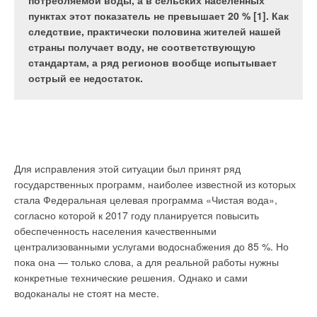
размещенные, соответственно, у источников и
точностью и с учетом всех типов отопительных
потребляемой воды, а в сельских населенных
потребителей теплоты. Это, например, системы
приборов
пунктах этот показатель не превышает 20 % [1]. Как
теплоснабжения систем отопления.
следствие, практически половина жителей нашей
страны получает воду, не соответствующую
стандартам, а ряд регионов вообще испытывает
В России все более
потребления и
острый ее недостаток.
остро встает вопрос оплаты
распределения
коммунальных услуг
теплоэнергии между
Рис. 2. Возможная схема
потребителями. Реформа
квартирами, поскольку
циркуляционных колец №1
ЖКХ привела к тому, что
именно затраты на
потребитель встал перед
отопление вызывают
выбором: или продолжать
большое количество
Для исправления этой ситуации был принят ряд
Рис. 2. Возможная схема
платить по нормативам,
разногласий, составляя при
государственных программ, наиболее известной из которых
циркуляционных колец №2
которые неизвестным
этом львиную долю
стала Федеральная целевая программа «Чистая вода»,
образом увеличиваются,
коммунальных платежей.
согласно которой к 2017 году планируется повысить
или переходить на учет
обеспеченность населения качественными
На сегодняшний день
своего потребления, с
централизованными услугами водоснабжения до 85 %. Но
наиболее популярным
целью получения реальной
пока она — только слова, а для реальной работы нужны
Табл. 4. Относительная
способом решения задачи
цифры потребленного
конкретные технические решения. Однако и сами
доля теплового
поквартирного учета
энергоресурса. Реформа
водоканалы не стоят на месте.
эквивалента
потребляемого тепла
ознаменовала еще один
циркуляционного