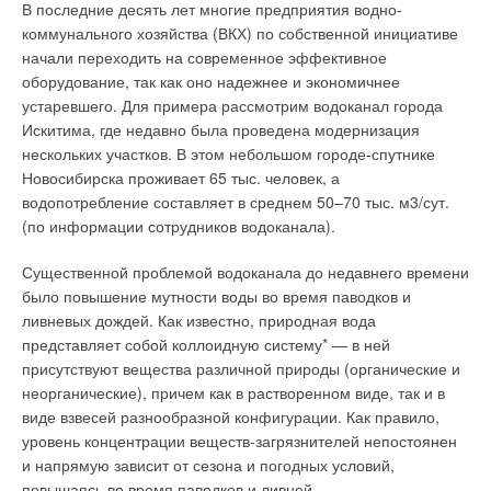
заключается в установке
шаг перехода на
В последние десять лет многие предприятия водно-
теплоносителя*
единого теплосчетчика на
капиталистические
коммунального хозяйства (ВКХ) по собственной инициативе
многоквартирный дом, по
отношения. В западных
начали переходить на современное эффективное
показаниям которого
странах уже давно
оборудование, так как оно надежнее и экономичнее
осуществляется расчет с
применяется
устаревшего. Для примера рассмотрим водоканал города
теплоснабжающей
индивидуальный учет всех
Искитима, где недавно была проведена модернизация
Табл. 5. Относительная
организацией, и
энергоресурсов. В России
нескольких участков. В этом небольшом городе-спутнике
доля теплового
распределение суммарного
же мы привыкли лишь к
Новосибирска проживает 65 тыс. человек, а
эквивалента
потребленного количества
счетчику электрической
водопотребление составляет в среднем 50–70 тыс. м3/сут.
циркуляционного
тепла по квартирам по
энергии. Кроме
(по информации сотрудников водоканала).
теплоносителя**
более или менее
электричества в квартирах
объективному критерию.
Существенной проблемой водоканала до недавнего времени
При использовании однородных теплоносителей
используются вода, газ,
Этим критерием может быть
было повышение мутности воды во время паводков и
коэффициенты теплообмена будут примерно одинаковы, что
тепло и т.д. Учет этих видов
площадь квартиры или ее
ливневых дождей. Как известно, природная вода
обусловливает потребность в каждом потоке устанавливать
ресурсов еще не
объем.
представляет собой коллоидную систему* — в ней
теплообменники с одинаковой поверхностью теплообмена.
достаточно хорошо вошел в
присутствуют вещества различной природы (органические и
При выполнении условий (18) и (19) тепловой эквивалент
нашу жизнь. При отсутствии
Индивидуальный
неорганические), причем как в растворенном виде, так и в
циркулирующего теплоносителя может определиться:
индивидуальных счетчиков
учет не является
виде взвесей разнообразной конфигурации. Как правило,
энергоснабжающие
новой проблемой, с
уровень концентрации веществ-загрязнителей непостоянен
организации прибегают к
подобной ситуацией
Установленные зависимости для определения тепловых
и напрямую зависит от сезона и погодных условий,
расчетному определению
сталкивались
эквивалентов циркулирующего теплоносителя (21), (22) при
повышаясь во время паводков и ливней.