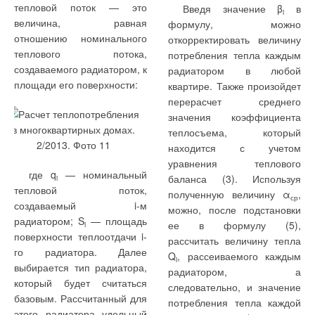
тепловой поток — это
Введя значение β
в
i
величина, равная
формулу, можно
отношению номинального
откорректировать величину
теплового потока,
потребления тепла каждым
создаваемого радиатором, к
радиатором в любой
площади его поверхности:
квартире. Также произойдет
перерасчет среднего
значения коэффициента
теплосъема, который
находится с учетом
уравнения теплового
где q
— номинальный
баланса (3). Используя
i
тепловой поток,
полученную величину α
,
ср
создаваемый i-м
можно, после подстановки
радиатором; S
— площадь
ее в формулу (5),
i
поверхности теплоотдачи i-
рассчитать величину тепла
го радиатора. Далее
Q
, рассеиваемого каждым
i
выбирается тип радиатора,
радиатором, а
который будет считаться
следовательно, и значение
базовым. Рассчитанный для
потребления тепла каждой
этого радиатора удельный