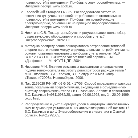
поверхностей в помещении. Приборы с электроснабжением. —
Интернет-ресурс www.abok.ru.
Европейский стандарт EN 835. Распределители затрат на
отопление для учета значений потребления от отопительных
поверхностей в помещении. Приборы, не потребляющие
электроэнергию, основанные на принципе парообразования. —
Интернет-ресурс www.abok.ru.
Никитина С.В. Поквартирный учет и регулирование тепла: обзор
существующего оборудования и способов учета //
Энергосбережение, №2/2003.
Методика распределения общедомового потребления тепловой
энергии на отопление между индивидуальными потребителями на
основе показаний квартирных приборов учета теплоты. МДК
04.07.2004 / ООО «Витера энергетический сервис», ЗАО
«Данфосс». — М.: ФГУП ЦПП, 2004.
Низовцев М.И. Влияние режимных параметров и направления
подачи теплоносителя на работу регистраторов расхода тепла /
М.И. Низовцев, В.И. Терехов, З.П. Чепурная // Мат. конф.
«Теплосиб’2006»: Новосибирск, 2006.
Пат. 2138029 РФ, МПК 6 G 01 К 17/08. Способ определения расхода
тепла локальными потребителями, входящими в объединенную
систему потребителей тепла / В.С. Казачков; Заявит. и патентообл.
В.С. Казачков №98110982/28; заявл. 09.06.1998, опубл. 20.09.1999,
Бюл. №26.
Распределение и учет энергоресурсов в квартирах многоэтажных
жилых домов при установке в них автоматизированной системы /
В.С. Казачков и др. // Энергосбережение и энергетика в Омской
области, №4(17)/2005.