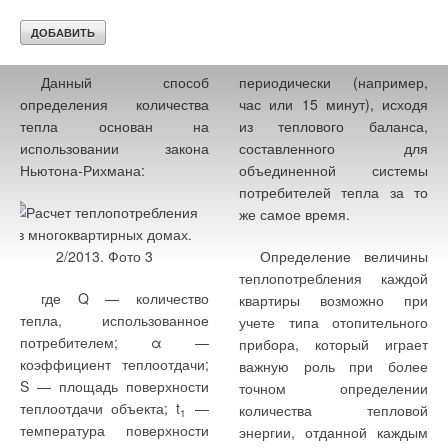
Данный способ
периодически (например,
определения количества
час или 15 минут), исходя
тепла основан на
из теплового баланса,
использовании закона
составленного для
Ньютона-Рихмана:
объединенной системы
потребителей тепла за то
же самое время.
Определение величины
теплопотребления каждой
где Q — количество
квартиры возможно при
тепла, использованное
учете типа отопительного
потребителем; α —
прибора, который играет
коэффициент теплоотдачи;
важную роль при более
S — площадь поверхности
точном определении
теплоотдачи объекта; t
—
количества тепловой
1
температура поверхности
энергии, отданной каждым