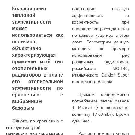
Коэффициент
подтвердил высокую
тепловой
эффективность и
эффективности
корректность при
может
определении расхода тепла
использоваться как
по каждой квартире в этом
величина,
доме. Рассмотрим данную
объективно
методику на примере
характеризующая
использования трех
применяе мый тип
различных радиаторов:
отопительных
российского МС-140,
радиаторов в плане
итальянского Calidor Super
его отопительной
и немецкого Arbonia.
эффективности по
сравнению с
Примем общедомовое
выбранным
потребление тепла равное
базовым
1 Мкал/ч (что составляет
величину 1,163 кВт). Время
Однако, по сравнению с
один час.
вышеупомянутой
Разность температур для
методикой, при применении