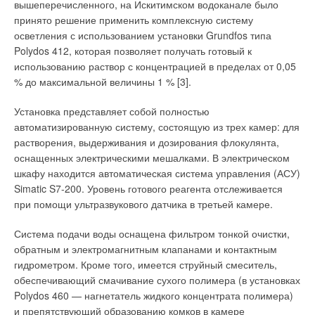
вышеперечисленного, на Искитимском водоканале было
всех индивидуальных
тепловых (трубок) термосифонов, регенеративных
заключаются, во-первых, в
принято решение применить комплексную систему
теплосчетчиков в единую
вращающихся теплообменников, а также в
определении реальной
осветления с использованием установки Grundfos типа
систему. Кроме того,
теплотехническом расчете циркуляционных инженерных
цифры потребления,
Polydos 412, которая позволяет получать готовый к
горизонтальные системы
сетей с различным количеством разнородных источников
отталкиваясь от которой
использованию раствор с концентрацией в пределах от 0,05
отопления скорее редкость,
теплоты (холода) и нелимитированного количества
можно более корректно
% до максимальной величины 1 % [3].
чем правило. Большая
потребителей теплоты (холода).
определять тарифы; во-
часть жилого фонда,
вторых, это откроет
Установка представляет собой полностью
оборудована вертикальной
При расчете указанных схем в приведенные выше
возможность экономии для
автоматизированную систему, состоящую из трех камер: для
разводкой, при которой
зависимости необходимо подставлять усредненные
индивидуальных
растворения, выдерживания и дозирования флокулянта,
установка таких
температуры теплоносителей источников теплоты (холода) и
пользователей, а как
оснащенных электрическими мешалками. В электрическом
теплосчетчиков будет
потребителей теплоты (холода). Минимальную температуру
следствие к общей
шкафу находится автоматическая система управления (АСУ)
нерентабельной.
циркулирующего теплоносителя надо выбирать у
экономии энергоресурсов.
Simatic S7-200. Уровень готового реагента отслеживается
потребителя с наименьшей температурой. Расход
при помощи ультразвукового датчика в третьей камере.
Западные
циркуляционного теплоносителя следует распределять
Индивидуальный учет не
производители решают
между всеми потребителями и источниками
является новой проблемой.
Система подачи воды оснащена фильтром тонкой очистки,
задачу учета потребления
пропорционально расходам основных сред. Возможные
С подобной ситуацией
обратным и электромагнитным клапанами и контактным
тепла в квартирах путем
схемы циркуляционных колец приведены на рис. 2 и 3.
сталкивались практически
гидрометром. Кроме того, имеется струйный смеситель,
установки индикаторов
всех европейские страны,
обеспечивающий смачивание сухого полимера (в установках
расхода тепла, по
где проблема экономии
Polydos 460 — нагнетатель жидкого концентрата полимера)
показаниям которых
Аничхин А.Г. Оптимизация установок передачи теплоты //
энергоресурсов встает все
Водоснабжение и санитарная техника, №1/1988.
и препятствующий образованию комков в камере
осуществляется расчет