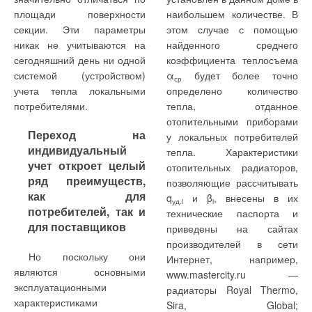
площади поверхности
наибольшем количестве. В
секции. Эти параметры
этом случае с помощью
никак не учитываются на
найденного среднего
сегодняшний день ни одной
коэффициента теплосъема
системой (устройством)
α
будет более точно
ср
учета тепла локальными
определено количество
потребителями.
тепла, отданное
отопительными приборами
Переход на
у локальных потребителей
индивидуальный
тепла. Характеристики
учет откроет целый
отопительных радиаторов,
ряд преимуществ,
позволяющие рассчитывать
как для
q
и β
, внесены в их
уд.i
i
потребителей, так и
технические паспорта и
для поставщиков
приведены на сайтах
производителей в сети
Но поскольку они
Интернет, например,
являются основными
www.mastercity.ru —
эксплуатационными
радиаторы Royal Thermo,
характеристиками
Sira, Global;