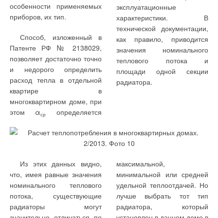
особенности применяемых
эксплуатационные
приборов, их тип.
характеристики. В
технической документации,
Способ, изложенный в
как правило, приводится
Патенте РФ № 2138029,
значения номинального
позволяет достаточно точно
теплового потока и
и недорого определить
площади одной секции
расход тепла в отдельной
радиатора.
квартире в
многоквартирном доме, при
этом α
определяется
ср
Из этих данных видно,
максимальной,
что, имея равные значения
минимальной или средней
номинального теплового
удельной теплоотдачей. Но
потока, существующие
лучше выбрать тот тип
радиаторы могут
радиатора, который
значительно отличаться по
установлен в данном доме в