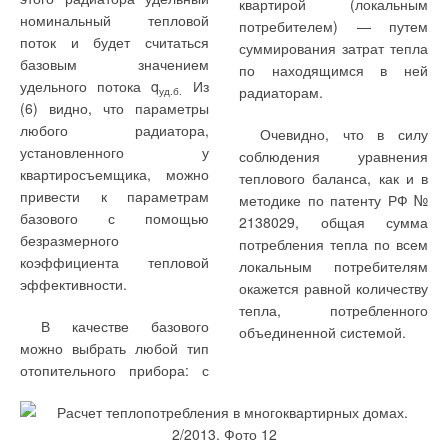
квартирой (локальным
номинальный тепловой
потребителем) — путем
поток и будет считаться
суммирования затрат тепла
базовым значением
по находящимся в ней
удельного потока q
Из
радиаторам.
уд.б.
(6) видно, что параметры
любого радиатора,
Очевидно, что в силу
установленного у
соблюдения уравнения
квартиросъемщика, можно
теплового баланса, как и в
привести к параметрам
методике по патенту РФ №
базового с помощью
2138029, общая сумма
безразмерного
потребления тепла по всем
коэффициента тепловой
локальным потребителям
эффективности.
окажется равной количеству
тепла, потребленного
В качестве базового
объединенной системой.
можно выбрать любой тип
отопительного прибора: с