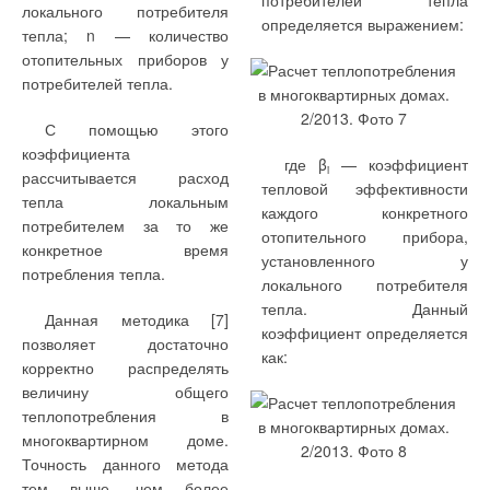
потребителей тепла
локального потребителя
определяется выражением:
тепла; n — количество
отопительных приборов у
потребителей тепла.
С помощью этого
коэффициента
где β
— коэффициент
i
рассчитывается расход
тепловой эффективности
тепла локальным
каждого конкретного
потребителем за то же
отопительного прибора,
конкретное время
установленного у
потребления тепла.
локального потребителя
тепла. Данный
Данная методика [7]
коэффициент определяется
позволяет достаточно
как:
корректно распределять
величину общего
теплопотребления в
многоквартирном доме.
Точность данного метода
тем выше, чем более