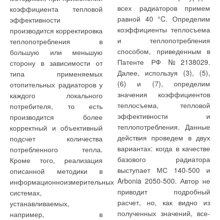
всех радиаторов примем
коэффициента тепловой
равной 40 °C. Определим
эффективности
коэффициенты теплосъема
производится корректировка
и теплопотребления
теплопотребления в
способом, приведенным в
большую или меньшую
Патенте РФ №2138029.
сторону в зависимости от
Далее, используя (3), (5),
типа применяемых
(6) и (7), определим
отопительных радиаторов у
значения коэффициентов
каждого локального
теплосъема, тепловой
потребителя, то есть
эффективности и
производится более
теплопотребления. Данные
корректный и объективный
действия проведем в двух
подсчет количества
вариантах: когда в качестве
потребленного тепла.
базового радиатора
Кроме того, реализация
выступает МС 140-500 и
описанной методики в
Arbonia 2050-500. Автор не
информационноизмерительных
приводит подробный
системах,
расчет, но, как видно из
устанавливаемых,
полученных значений, все-
например, в