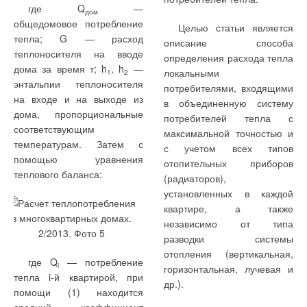
где Q
—
дом
общедомовое потребление
Целью статьи является
тепла; G — расход
описание способа
теплоносителя на вводе
определения расхода тепла
дома за время т; h
, h
—
локальными
1
2
энтальпии теплоносителя
потребителями, входящими
на входе и на выходе из
в объединенную систему
дома, пропорциональные
потребителей тепла с
соответствующим
максимальной точностью и
температурам. Затем с
с учетом всех типов
помощью уравнения
отопительных приборов
теплового баланса:
(радиаторов),
установленных в каждой
квартире, а также
независимо от типа
разводки системы
отопления (вертикальная,
где Q
— потребление
i
горизонтальная, лучевая и
тепла i-й квартирой, при
др.).
помощи (1) находится