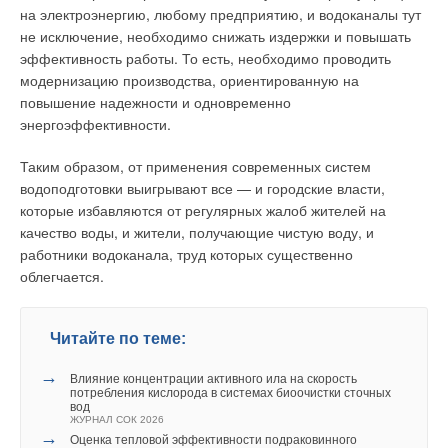
Однако при
теплоносителю, такие как
на электроэнергию, любому предприятию, и водоканалы тут
определении величины
качество сетевой воды,
не исключение, необходимо снижать издержки и повышать
теплопотребления таким
давление в системе и т.п.
эффективность работы. То есть, необходимо проводить
способом, в расчетах
На данный момент в России
модернизацию производства, ориентированную на
используются
квартиросъемщики
повышение надежности и одновременно
корректирующие
используют в качестве
энергоэффективности.
коэффициенты, которые
радиаторов отопления
учитывают различия
различные приборы — от
Таким образом, от применения современных систем
применяемых радиаторов.
привычных чугунных до
водоподготовки выигрывают все — и городские власти,
Данные коэффициенты
современных
которые избавляются от регулярных жалоб жителей на
носят название
биметаллических. Это
качество воды, и жители, получающие чистую воду, и
радиаторных
приводит к необходимости
работники водоканала, труд которых существенно
коэффициентов, и
получения детальных
облегчается.
определяются путем
характеристик всех типов
проведения стендовых
радиаторов.
испытаний для каждого
Читайте по теме:
отопительного прибора.
Такого рода проблемы
→
Институт теплофизики СО
наталкивают на поиск новых
Влияние концентрации активного ила на скорость
потребления кислорода в системах биоочистки сточных
РАН создал стенд [5],
вариантов решения
вод
моделирующий работу
учитывающих
ЖУРНАЛ СОК 2026
→
Оценка тепловой эффективности подраковинного
отопительных приборов
вышеперечисленные