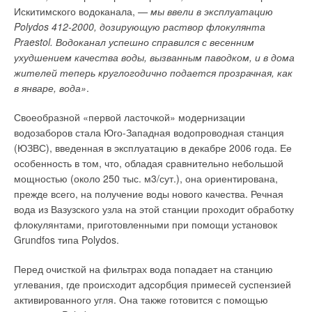
следующие факты.
парообразования.
Искитимского водоканала,
— мы ввели в эксплуатацию
Распределение
Огандарты устанавливают
Polydos 412-2000, дозирующую раствор флокулянта
температуры по
основные требования к
Praestol. Водоканал успешно справился с весенним
поверхности чугунного
конструкции, материалу,
ухудшением качества воды, вызванным паводком, и в дома
радиатора существенно
изготовлению, монтажу,
жителей теперь круглогодично подается прозрачная, как
зависит от способа подачи
работе и к оценке основных
в январе, вода»
.
теплоносителя через
параметров, которые
радиатор. Причем, при
производятся этими
Своеобразной «первой ласточкой» модернизации
нижней подаче
измерительными
водозаборов стала Юго-Западная водопроводная станция
распределение
приборами.
(ЮЗВС), введенная в эксплуатацию в декабре 2006 года. Ее
температуры по
особенность в том, что, обладая сравнительно небольшой
Такой подход нашел
поверхности более
мощностью (около 250 тыс. м3/сут.), она ориентирована,
свое применение и на
равномерно, по сравнению
прежде всего, на получение воды нового качества. Речная
территории России.
с верхней подачей.
вода из Вазузского узла на этой станции проходит обработку
Электронные счетчики-
Значения радиаторных
флокулянтами, приготовленными при помощи установок
распределители
коэффициентов зависят от
Grundfos типа Polydos.
теплопотребления
средней температуры
комнатных радиаторов
поверхности радиатора.
Перед очисткой на фильтрах вода попадает на станцию
INDIV-3, изготовленных
углевания, где происходит адсорбция примесей суспензией
Из всего вышесказанного
фирмой Danfoss Comfort
активированного угля. Она также готовится с помощью
следует, что точное
Controls (Дания) прошли