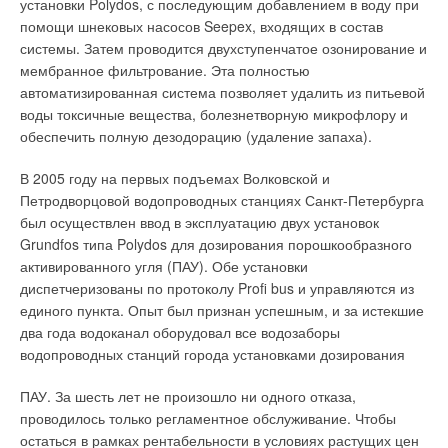
установки Polydos, с последующим добавлением в воду при
определение радиаторного
сертификационные
помощи шнековых насосов Seepex, входящих в состав
коэффициента, во-первых,
испытания и внесены в
системы. Затем проводится двухступенчатое озонирование и
технически сложно, во-
государственный реестр
мембранное фильтрование. Эта полностью
вторых, требует
средств измерений.
автоматизированная система позволяет удалить из питьевой
существенных затрат, в-
воды токсичные вещества, болезнетворную микрофлору и
Кроме того, ООО
третьих, не учитывает
обеспечить полную дезодорацию (удаление запаха).
«Витера энергетический
особенности конкретных
сервис», ЗАО «Данфосс»
условий эксплуатации
В 2005 году на первых подъемах Волковской и
была разработана методика
радиатора. Таким образом,
Петродворцовой водопроводных станциях Санкт-Петербурга
распределения
этот способ распределения
был осуществлен ввод в эксплуатацию двух установок
общедомового потребления
энергозатрат актуален для
Grundfos типа Polydos для дозирования порошкообразного
между индивидуальными
идеального дома,
активированного угля (ПАУ). Обе установки
потребителями [4], что
имеющего
диспетчеризованы по протоколу Proﬁ bus и управляются из
сделало возможным
высококачественные
единого пункта. Опыт был признан успешным, и за истекшие
использование приборов
однотипные радиаторы с
два года водоканал оборудовал все водозаборы
данного типа для
четко определенными
водопроводных станций города установками дозирования
коммерческого учета на
характеристиками. Кроме
территории Российской
того, для его реализации
ПАУ. За шесть лет не произошло ни одного отказа,
Федерации.
должны быть выдержаны
проводилось только регламентное обслуживание. Чтобы
требования к
остаться в рамках рентабельности в условиях растущих цен