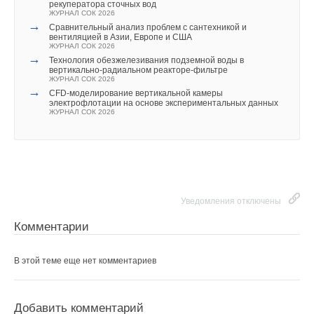
рекуператора сточных вод
различных типов. На этом
особенности отечественных
ЖУРНАЛ СОК 2026
→
стенде определяются
систем отопления.
Сравнительный анализ проблем с сантехникой и
вентиляцией в Азии, Европе и США
радиаторные
ЖУРНАЛ СОК 2026
В качестве комплексного
коэффициенты, и
→
Технология обезжелезивания подземной воды в
вертикально-радиальном реакторе-фильтре
решения выступает единая
исследуются влияющие на
ЖУРНАЛ СОК 2026
информационно-
них различные физические
→
CFD-моделирование вертикальной камеры
измерительная системы,
и режимные параметры.
электрофлотации на основе экспериментальных данных
ЖУРНАЛ СОК 2026
которая содержит
Определение
информацию о структуре
радиаторных
системы отопления в доме,
коэффициентов для
а также позволяет
различных типов
распределять затраты на
отопительных приборов
отопление для каждого
Уведомления отключены
достаточно трудоемкий
отдельного потребителя.
процесс, требующий
Комментарии
Сейчас уже разработаны
дорогостоящего
такого рода системы учета и
оборудования и
В этой теме еще нет комментариев
распределения тепловой
квалифицированного
энергии, адаптированные к
персонала. Сам
российским условиям
радиаторный коэффициент
Добавить комментарий