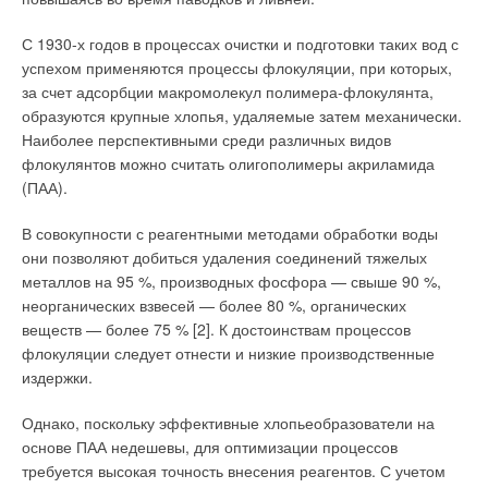
потребления, к вычислению
практически всех
оптимальном распределении поверхностей теплообмена
так называемого норматива.
европейские страны
теплообменников в основных горячей и холодной средах
С 1930-х годов в процессах очистки и подготовки таких вод с
Норматив — эта средняя
позволяют соответственно упростить зависимости (13)–(17).
успехом применяются процессы флокуляции, при которых,
величина
Приборный учет тепла в
При распределении поверхностей теплообмена по варианту
за счет адсорбции макромолекул полимера-флокулянта,
энергопотребления,
квартире представляется
А зависимости принимают вид:
образуются крупные хлопья, удаляемые затем механически.
определенная для
возможным лишь в случае
Наиболее перспективными среди различных видов
конкретной местности.
горизонтальной разводки
флокулянтов можно считать олигополимеры акриламида
Однако эта средняя
При распределении поверхностей теплообмена по варианту
системы отопления в доме.
(ПАА).
величина является
Б зависимости принимают вид:
В этом случае
зачастую завышенной, с
устанавливается
В совокупности с реагентными методами обработки воды
целью покрытия
❏ для теплообменника в горячей среде:
классический счетчик тепла
они позволяют добиться удаления соединений тяжелых
неравномерности
на вводе квартиру.
металлов на 95 %, производных фосфора — свыше 90 %,
потребления или
Основной проблемой в этом
неорганических взвесей — более 80 %, органических
выравнивания небаланса.
❏ для теплообменника в холодной среде будет иметь место:
случае остается небаланс
веществ — более 75 % [2]. К достоинствам процессов
Переход на
расхода тепла по дому
флокуляции следует отнести и низкие производственные
индивидуальный учет
(отопление мест общего
издержки.
откроет целый ряд
❏ для всего циркуляционного кольца:
пользования и пр.).
преимуществ, как для
Однако, поскольку эффективные хлопьеобразователи на
Получение общей картины
потребителей, так и для
основе ПАА недешевы, для оптимизации процессов
по теплопотребления по
Установленные зависимости могут с успехом использоваться
поставщиков. Эти
требуется высокая точность внесения реагентов. С учетом
дому требует объединения
при конструировании теплообменных аппаратов на основе
преимущества