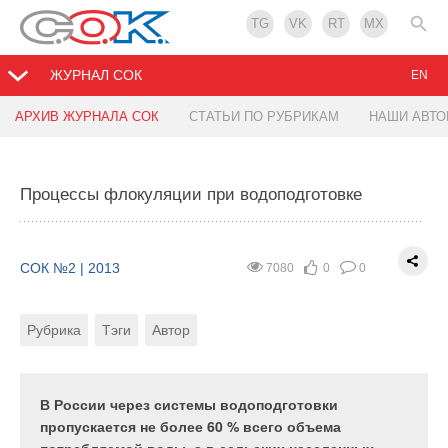
TG
VK
RT
MX
ЖУРНАЛ СОК
EN
АРХИВ ЖУРНАЛА СОК
СТАТЬИ ПО РУБРИКАМ
НАШИ АВТ
Оптимизация теплопередающих
Расчет теплопотребления в многоквартирных
циркуляционных колец инженерных систем
домах
Процессы флокуляции при водоподготовке
СОК №2 | 2013
СОК №2 | 2013
15808
8531
0
0
0
0
СОК №2 | 2013
7080
0
0
Рубрика
Автор
Автор
Рубрика
Тэги
Автор
Многие инженерные системы в том или ином виде
Целью статьи является описание способа
представляют собой замкнутые циркуляционные
определения расхода тепла локальными
кольца, соединяющие между собой
потребителями, входящими в объединенную
В России через системы водоподготовки
теплообменные устройства (теплообменники),
систему потребителей тепла с максимальной
пропускается не более 60 % всего объема