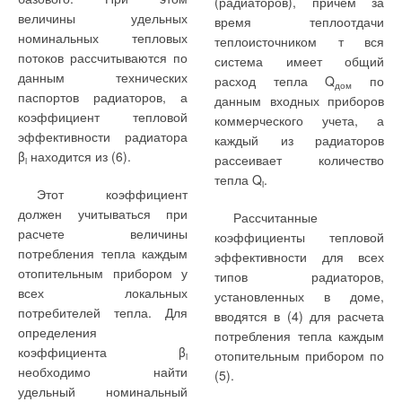
(радиаторов), причем за
величины удельных
время теплоотдачи
номинальных тепловых
теплоисточником т вся
потоков рассчитываются по
система имеет общий
данным технических
расход тепла Q
по
дом
паспортов радиаторов, а
данным входных приборов
коэффициент тепловой
коммерческого учета, а
эффективности радиатора
каждый из радиаторов
β
находится из (6).
рассеивает количество
i
тепла Q
.
i
Этот коэффициент
должен учитываться при
Рассчитанные
расчете величины
коэффициенты тепловой
потребления тепла каждым
эффективности для всех
отопительным прибором у
типов радиаторов,
всех локальных
установленных в доме,
потребителей тепла. Для
вводятся в (4) для расчета
определения
потребления тепла каждым
коэффициента β
отопительным прибором по
i
необходимо найти
(5).
удельный номинальный