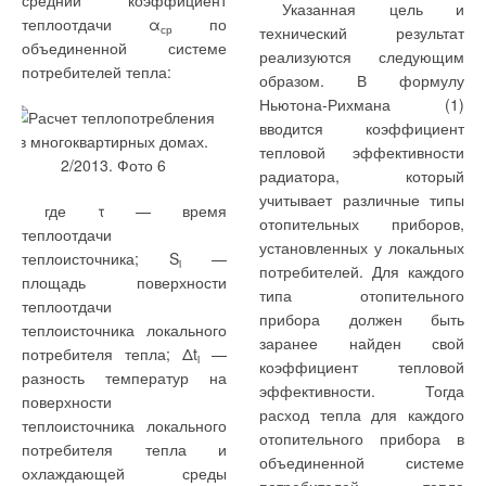
средний коэффициент
Указанная цель и
теплоотдачи α
по
ср
технический результат
объединенной системе
реализуются следующим
потребителей тепла:
образом. В формулу
Ньютона-Рихмана (1)
вводится коэффициент
тепловой эффективности
радиатора, который
учитывает различные типы
где τ — время
отопительных приборов,
теплоотдачи
установленных у локальных
теплоисточника; S
—
i
потребителей. Для каждого
площадь поверхности
типа отопительного
теплоотдачи
прибора должен быть
теплоисточника локального
заранее найден свой
потребителя тепла; Δt
—
i
коэффициент тепловой
разность температур на
эффективности. Тогда
поверхности
расход тепла для каждого
теплоисточника локального
отопительного прибора в
потребителя тепла и
объединенной системе
охлаждающей среды