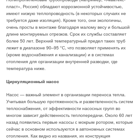
управляющим выходом от 0 до 10 В. Очень важно
пласт», Россия) обладают коррозионной устойчивостью,
месторасположение гигростата в самом помещении
имеют низкую теплопроводность (в некоторых случаях не
бассейна.
требуется даже изоляция). Кроме того, они экологичны,
очень просты в монтаже благодаря малому весу и большой
Понятно, если расположить гигростат в зоне
длине монтируемых отрезков. Срок их службы составляет
непосредственного обдува приточным сухим воздухом, то
более 50 лет. Верхний температурный предел таких труб
СПТВВ очень быстро добьется требуемого значения
лежит в диапазоне 90–95 °С, что позволяет применять их
относительной влажности воздуха внутри помещения
(кроме водоснабжения и канализации) и в системах
бассейна и выключит систему, т.е. гигростат надо
отопления для организации внутренней разводки, где
располагать в самых «проблемных» зонах помещения
температура ниже.
бассейна с точки зрения потенциальной опасности
образования конденсата. Причем если этих зон несколько, то
Циркуляционный насос
и гигростатов тоже должно быть несколько.
Насос — важный элемент в организации переноса тепла.
Чем изменять производительность системы
Учитывая большую протяженность и разветвленность систем
вентиляции?
теплоснабжения, от эффективности насосных групп во
многом зависит действенность теплопередачи. Около 60 лет
Либо пятиступенчатым трансформатором (обеспечивает все
назад появились первые насосы с мокрым ротором, которые
требуемые алгоритмы управления системой вентиляции),
сейчас в основном используются в автономных системах
либо частотным преобразователем.
отопления. Как видно из названия, их конструкция