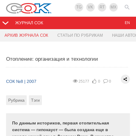
TG
VK
RT
MX
ЖУРНАЛ СОК
EN
АРХИВ ЖУРНАЛА СОК
СТАТЬИ ПО РУБРИКАМ
НАШИ АВТ
Поддержание требуемой влажности воздуха в
Радиаторы Dia Norm — больше, чем просто
помещении бассейна
тепло
Отопление: организация и технологии
СОК №8 | 2007
СОК №8 | 2007
32829
28353
0
7
0
0
СОК №8 | 2007
25177
0
0
Рубрика
Рубрика
Автор
Тэги
Рубрика
Тэги
Вернемся к расчету требуемой
Компания Dia Norm Purmo Warme AG — это более
производительности СПТВВ*. Если проблема
чем тридцатилетний опыт разработки и
решается при помощи осушителей, то по
производства высококачественных стальных
По данным историков, первая отопительная
таблицам, предоставленным фирмой-
панельных и трубчатых радиаторов. Истинно
система — гипокауст — была создана еще в