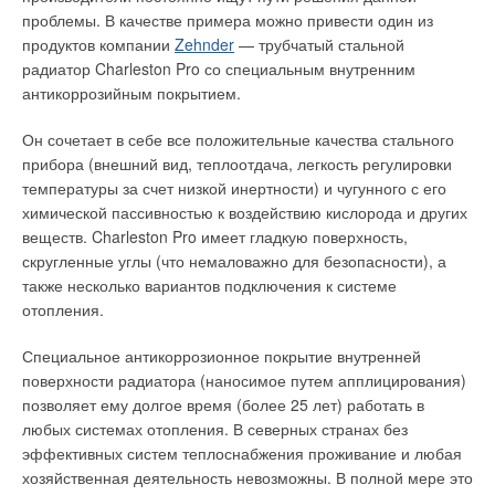
воды после теплообменника. В случае понижения
проблемы. В качестве примера можно привести один из
температуры обратной воды после нагревателя воздуха
продуктов компании
Zehnder
— трубчатый стальной
ниже критического значения (10 °С) необходимо
радиатор Charleston Pro со специальным внутренним
выключить систему вентиляции, полностью открыть
смесительный узел на 100 %-ю подачу горячей воды в
антикоррозийным покрытием.
теплообменник и выдать соответствующий сигнал об
аварийном режиме работы;
Он сочетает в себе все положительные качества стального
помимо общего датчика температуры приточного воздуха,
прибора (внешний вид, теплоотдача, легкость регулировки
необходимо использовать термостат, который при подаче
температуры за счет низкой инертности) и чугунного с его
приточного воздуха после нагревателя воздуха с
химической пассивностью к воздействию кислорода и других
температурой ниже критической (12 °С) выдает сигнал об
веществ. Charleston Pro имеет гладкую поверхность,
аварийном режиме работы. По сигналу этого термостата
система автоматического управления должна открыть
скругленные углы (что немаловажно для безопасности), а
смесительный узел на 100 % подачи горячей воды,
также несколько вариантов подключения к системе
выключить либо значительно снизить производительность
отопления.
системы вентиляции и выдать соответствующий сигнал;
даже при выключенной системе вентиляции необходимо
Специальное антикоррозионное покрытие внутренней
обеспечить постоянное движение воды через нагреватель
поверхности радиатора (наносимое путем апплицирования)
воздуха. Это необходимо делать для того, чтобы
позволяет ему долгое время (более 25 лет) работать в
постоянно контролировать температуру обратной воды
после нагревателя;
любых системах отопления. В северных странах без
как правило, водяной нагреватель воздуха находится на
эффективных систем теплоснабжения проживание и любая
значительном удалении от источника тепла и при
хозяйственная деятельность невозможны. В полной мере это
эксплуатации системы вентиляции может возникнуть