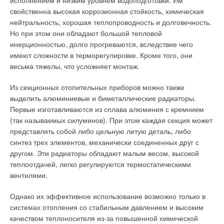
Температура конденсируемой влаги может быть очень
исполнением и низким уровнем водоподготовки. Им
низкой. Очевидно, если температура достигнет нулевой
свойственна высокая коррозионная стойкость, химическая
отметки, то произойдет замерзание влаги. В этом случае
нейтральность, хорошая теплопроводность и долговечность.
движение воздуха, удаляемого из помещение бассейна,
Но при этом они обладают большой тепловой
через рекуператор будет невозможно — как следствие,
инерционностью, долго прогреваются, вследствие чего
давление воздуха в вытяжной вентиляционной сети
имеют сложности в терморегулировке. Кроме того, они
возрастет. Этот рост давления необходимо отслеживать при
весьма тяжелы, что усложняет монтаж.
помощи дифференциального датчика давления,
Из секционных отопительных приборов можно также
установленного до рекуператора на вытяжной ветке системы
выделить алюминиевые и биметаллические радиаторы.
вентиляции.
Первые изготавливаются из сплава алюминия с кремнием
При превышении значения давления выше критического,
(так называемых силуминов). При этом каждая секция может
которое выставляется при пусконаладке системы по
представлять собой либо цельную литую деталь, либо
паспортной характеристике рекуператора, необходимо
синтез трех элементов, механически соединенных друг с
открыть заслонку «байпаса» — обводной ветки вытяжной
другом. Эти радиаторы обладают малым весом, высокой
системы вентиляции. При этом теплый влажный воздух будет
теплоотдачей, легко регулируются термостатическими
идти в обход рекуператора до тех пор, пока сам рекуператор
вентилями.
не «оттает».
Однако их эффективное использование возможно только в
В случае «оттайки» воздух вновь пойдет через рекуператор,
системах отопления со стабильным давлением и высоким
величина перепада давления уменьшится ниже
качеством теплоносителя из-за повышенной химической