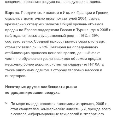
кондиционированию воздуха на последующих стадиях.
Уведомления отключены
Европа
. Продажи сплитсистем в Италии,Франции и Греции
оказались значительно ниже показателей 2004 г. из-за
Комментарии
чрезмерных складских запасов.Общий уровень объемов
продаж по Европе поддержали Россия и Турция, где в 2005 г.
В этой теме еще нет комментариев
наблюдался весьма существенный рост — 16% и 29%
соответственно. Средний прирост рынков семи ключевых
стран составил лишь 2%. Невзирая на определенную
Добавить комментарий
стабилизацию процесса ценовой эрозии, данный факт
частично обусловлен увеличившимся объемом продаж
Ваше имя *
несколько более дорогих систем на хладагенте R410A, а
также ощутимым сдвигом в сторону тепловых насосов и
инверторов.
Ваш E-mail *
Некоторые другие особенности рынка
кондиционирования воздуха
Текст комментария
По мере выхода японской экономики из кризиса, 2005 г.
стал свидетелем коммерческих инвестиций, прежде всего
в секторе информационных технологий и экспортного