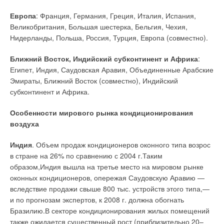
AKATHERM готов поделиться с вами своими знаниями в
их профиль и размер определяются в соответствии с
В этой теме еще нет комментариев
области трубопроводных систем из полиэтилена, предлагая
Европа
: Франция, Германия, Греция, Италия, Испания,
расходами сред и их физико-химическими свойствами,
практические курсы подготовки и техническую литературу.
Великобритания, Большая шестерка, Бельгия, Чехия,
температурной программой и допустимой потерей напора
Для любого проекта кровельного дренажа AKASISON
Нидерланды, Польша, Россия, Турция, Европа (совместно).
по горячей и холодной стороне. Пластины изготавливаются
Добавить комментарий
является лучшим выбором.
из нержавеющих сталей AISI 316, AISI 304 и титана, что
Ближний Восток, Индийский субконтинент и Африка
:
позволяет обеспечивать максимальную стойкость в течение
Ваше имя *
Египет, Индия, Саудовская Аравия, Объединенные Арабские
многих лет.
Читайте по теме:
Эмираты, Ближний Восток (совместно), Индийский
субконтинент и Африка.
Все теплообменники проходят предпродажные испытания
→
Ваш E-mail *
Новейшие трубопроводные системы
на герметичность, на все оборудование есть необходимые
ЖУРНАЛ СОК МАЙ 2006
Особенности мирового рынка кондиционирования
→
Обзор систем защиты от протечек 2026
сертификаты. Для приобретения данной продукции
ЖУРНАЛ СОК ИЮНЬ 2026
воздуха
обращайтесь в ближайшее отделение компании «Элита»,
→
Как определить качество хомутов — несколько простых
Текст комментария
специалисты которой окажут вам необходимую техническую
способов
Индия
.
Объем продаж кондиционеров оконного типа возрос
ЖУРНАЛ СОК ИЮНЬ 2026
и маркетинговую поддержку. Менеджеры компании
→
Система Качества РЕХАУ: как цифровые технологии
в стране на 26% по сравнению с 2004 г.Таким
обеспечат поставки теплообменников на объект заказчика,
помогают защитить рынок от подделок
образом,Индия вышла на третье место на мировом рынке
ЖУРНАЛ СОК ИЮНЬ 2026
используя свои основные преимущества:
→
оконных кондиционеров, опережая Саудовскую Аравию —
Термоокислительная деструкция — основной фактор
сокращения срока службы полипропиленовых труб
вследствие продажи свыше 800 тыс. устройств этого типа,—
склад, близкий к клиенту благодаря развитой сети
ЖУРНАЛ СОК МАЙ 2026
и по прогнозам экспертов, к 2008 г. должна обогнать
региональных отделений;
скорость, с которой компания гарантирует поставку
Бразилию.В секторе кондиционирования жилых помещений
материалов в любую точку России в кратчайшие сроки;
также ожидается существенный рост (приблизительно 20–