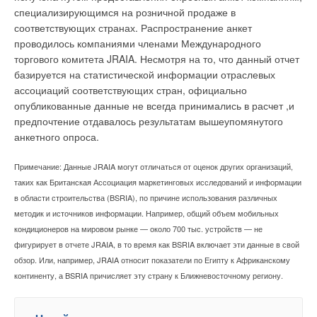
специализирующимся на розничной продаже в
соответствующих странах. Распространение анкет
проводилось компаниями членами Международного
торгового комитета JRAIA. Несмотря на то, что данный отчет
базируется на статистической информации отраслевых
ассоциаций соответствующих стран, официально
опубликованные данные не всегда принимались в расчет ,и
предпочтение отдавалось результатам вышеупомянутого
анкетного опроса.
Примечание: Данные JRAIA могут отличаться от оценок других организаций,
таких как Британская Ассоциация маркетинговых исследований и информации
в области строительства (BSRIA), по причине использования различных
методик и источников информации. Например, общий объем мобильных
кондиционеров на мировом рынке — около 700 тыс. устройств — не
фигурирует в отчете JRAIA, в то время как BSRIA включает эти данные в свой
обзор. Или, например, JRAIA относит показатели по Египту к Африканскому
континенту, а BSRIA причисляет эту страну к Ближневосточному региону.