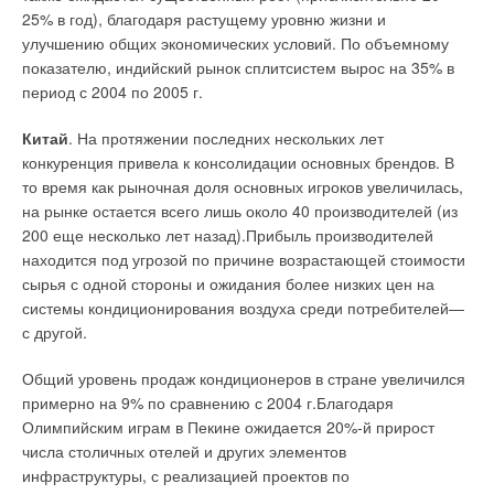
Сервис, который гарантирован клиенту во всех
25% в год), благодаря растущему уровню жизни и
федеральных округах России, т.к. специалисты «Элиты»
улучшению общих экономических условий. По объемному
быстро отработают ваши заявки и подберут необходимое
показателю, индийский рынок сплитсистем вырос на 35% в
Уведомления отключены
оборудование в соответствии с указанной
период с 2004 по 2005 г.
спецификацией.
Комментарии
Китай
. На протяжении последних нескольких лет
конкуренция привела к консолидации основных брендов. В
В этой теме еще нет комментариев
Читайте по теме:
то время как рыночная доля основных игроков увеличилась,
→
на рынке остается всего лишь около 40 производителей (из
TERMA — производитель нагревателей воздуха и сухих
градирен для котельных и когенерационных установок
200 еще несколько лет назад).Прибыль производителей
Добавить комментарий
ЖУРНАЛ СОК ОКТЯБРЬ 2017
→
находится под угрозой по причине возрастающей стоимости
Стандарт AHRI: теперь в глобальном масштабе
ЖУРНАЛ СОК МАРТ 2014
Ваше имя *
сырья с одной стороны и ожидания более низких цен на
→
Очистка сточных вод
системы кондиционирования воздуха среди потребителей—
ЖУРНАЛ СОК ИЮНЬ 2010
→
с другой.
Экономичные насосы от «Элиты»
ЖУРНАЛ СОК МАЙ 2006
Ваш E-mail *
→
Лучшее оборудование для главного интеллектуального
Общий уровень продаж кондиционеров в стране увеличился
центра страны
примерно на 9% по сравнению с 2004 г.Благодаря
ЖУРНАЛ СОК МАЙ 2005
Олимпийским играм в Пекине ожидается 20%-й прирост
Текст комментария
числа столичных отелей и других элементов
инфраструктуры, с реализацией проектов по