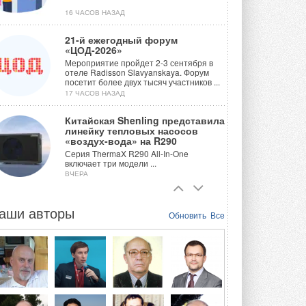
16 ЧАСОВ НАЗАД
21-й ежегодный форум
«ЦОД-2026»
Мероприятие пройдет 2-3 сентября в
отеле Radisson Slavyanskaya. Форум
посетит более двух тысяч участников ...
17 ЧАСОВ НАЗАД
Китайская Shenling представила
линейку тепловых насосов
«воздух-вода» на R290
Серия ThermaX R290 All-In-One
включает три модели ...
ВЧЕРА
Тепловые насосы в связке с
солнечной генерацией и
аши авторы
Обновить
Все
накопителем снижают
потребление на 60%
Исследователи из Италии установили ...
ВЧЕРА
«РУСКЛИМАТ Fest 2026» в Уфе
собрал свыше 700 профи
климатической отрасли