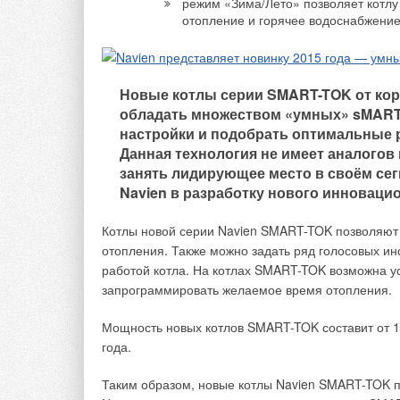
режим «Зима/Лето» позволяет котл
отопление и горячее водоснабжение
Коллекторный узел
коллектором со вст
балансировочными 
лучевой или периме
Новые котлы серии SMART-TOK от коре
обладать множеством «умных» sMART
GE550Y24x
— этажн
настройки и подобрать оптимальные 
водосчётчиками.
Данная технология не имеет аналогов
занять лидирующее место в своём се
Коллекторные узлы
Navien в разработку нового инноваци
Giacomini в Италии
виде. Применение д
Котлы новой серии Navien SMART-TOK позволяют
быструю сборку част
отопления. Также можно задать ряд голосовых ин
на стену, так и в к
работой котла. На котлах SMART-TOK возможна у
распределительные 
запрограммировать желаемое время отопления.
Ду50), с отводами п
универсальными по 
Мощность новых котлов SMART-TOK составит от 1
стояку как слева, т
года.
комплекта фитингов
Таким образом, новые котлы Navien SMART-TOK п
Распределите