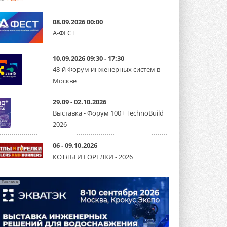
Группа «Теплолюкс» открыла
08.09.2026 00:00
новую производственную
А-ФЕСТ
площадку
Открытие нового завода состоялось
сегодня в Мытищах ...
10.09.2026 09:30 - 17:30
29 ИЮЛЯ 2026
48-й Форум инженерных систем в
Stiebel Eltron — спонсирует
Москве
международные соревнования
25 спортсменов, выступающих в
29.09 - 02.10.2026
прыжках с трамплина и лыжном
двоеборье на международных ...
Выставка - Форум 100+ TechnoBuild
29 ИЮЛЯ 2026
2026
Новый фирменный магазин
Midea открылся в Сургуте
06 - 09.10.2026
Компания «Даичи» совместно с
КОТЛЫ И ГОРЕЛКИ - 2026
партнером «Энердрим» открыла новый
фирменный магазин Midea в Сургуте ...
29 ИЮЛЯ 2026
Реклама
Токио — лидер по
интенсивности использования
кондиционеров
Данные получены в ходе очередного