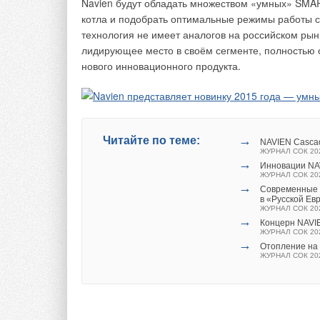
Navien будут обладать множеством «умных» SMA
в себе базов
котла и подобрать оптимальные режимы работы с
арматуры, чт
технология не имеет аналогов на российском рын
компоненты. В
лидирующее место в своём сегменте, полностью 
список опцио
нового инновационного продукта.
водосчётчики
Распределительные 
необходимый состав
компоненты. В то ж
→
Читайте по теме:
NAVIEN Casca
опционального обор
ЖУРНАЛ СОК 20
→
типов. В числе нов
Инновации NA
ЖУРНАЛ СОК 20
ч для установки на
→
Современные 
теплоносителя. Дру
в «Русской Ев
ЖУРНАЛ СОК 20
дополнительную ба
→
Концерн NAVIE
фильтры, оснастит
ЖУРНАЛ СОК 20
→
Расширен список фи
Отопление на
ЖУРНАЛ СОК 20
распределительным
глубиной, что позво
Коллекторные узлы 