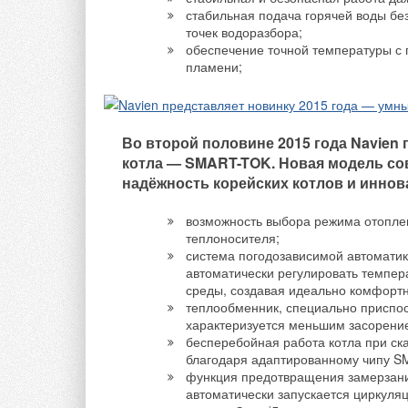
Применение р
стабильная подача горячей воды бе
значительно 
точек водоразбора;
распределите
обеспечение точной температуры с
отопления и 
пламени;
регулировку п
индивидуальн
Во второй половине 2015 года Navien
Коллекторный узел
Таким образом, се
котла — SMART-TOK. Новая модель со
GE550Y19x
серии GE550
состо
надёжность корейских котлов и инн
Узел
GE550Y18x
вы
содержит балансиро
возможность выбора режима отопле
теплоносителя;
трубопроводу для г
система погодозависимой автоматик
установки приборов
автоматически регулировать темпе
предназначен для к
среды, создавая идеально комфортн
теплообменник, специально приспос
:: Коллекторный у
характеризуется меньшим засорени
бесперебойная работа котла при ска
Коллекторный узел
благодаря адаптированному чипу S
функция предотвращения замерзани
отопления с индиви
автоматически запускается циркуляц
базовая модель име