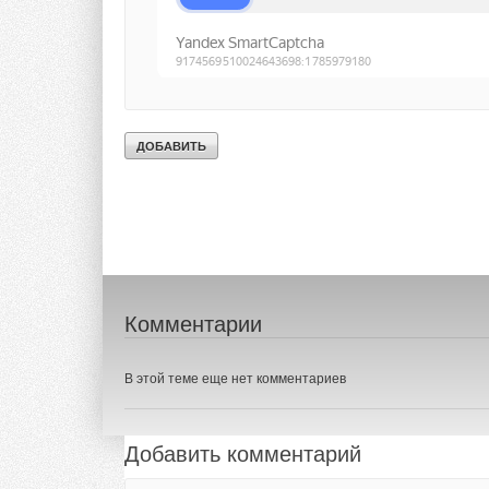
→
Читайте по теме:
Тёплый пол Gi
ЖУРНАЛ СОК МА
→
Фильтры и се
ЖУРНАЛ СОК СЕ
→
Энергосберега
Giacomini
ЖУРНАЛ СОК АП
→
Серии клапано
ЖУРНАЛ СОК ДЕ
→
Серии баланси
ЖУРНАЛ СОК АВ
Комментарии
В этой теме еще нет комментариев
Добавить комментарий