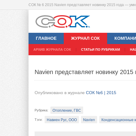
СОК № 6 2015 Navien представляет новинку 2015 года — у
Модернизация коллекторных узлов
горизонтальных систем
ГЛАВНОЕ
ЖУРНАЛ СОК
КОМПАН
АРХИВ ЖУРНАЛА СОК
СТАТЬИ ПО РУБРИКАМ
НА
Опубликовано в журнале
СОК №6 | 2015
Инж.сантехника
Рубрика
:
Navien представляет новинку 201
Джакомини Рус, ООО
Giacomini
Арматура, ф
Тэги
:
Автоматика, регуляторы, модули, термостаты,...
Опубликовано в журнале
СОК №6 | 2015
Компания Giacomini в текущем году произ
Отопление, ГВС
Рубрика
:
коллекторных узлов для горизонтальных с
Навиен Рус, ООО
Navien
Конденсационные 
Тэги
:
типовых узлов, значительно увеличен спи
комплектации.