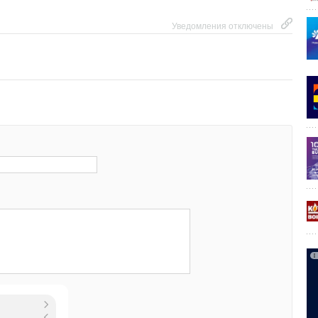
вкой) и 16 бар с установленным тепло- или водосчётчиком.
отопления максимальная рабочая температура составляет
Уведомления отключены
ли подачи и 90 °С — на обратной магистрали.
еделительных узлов Giacomini позволяет
стить задачу проектирования и монтажа
х коллекторов в горизонтальных системах отопления
 обеспечить независимую регулировку по каждому
ы) и индивидуальный учёт тепла и воды. Широкий ряд
 позволяет подобрать узел в соответствии с
тически любой технической задачи, гамма
-Ду50 и количество подключений от 2 до 12 делает
ение распределительных узлов Giacomini на любом
ли общественного строительства.
зла обеспечивает его функциональность при
окой стоимости, большой набор опций позволяет
лнительные функции в соответствии с требованием