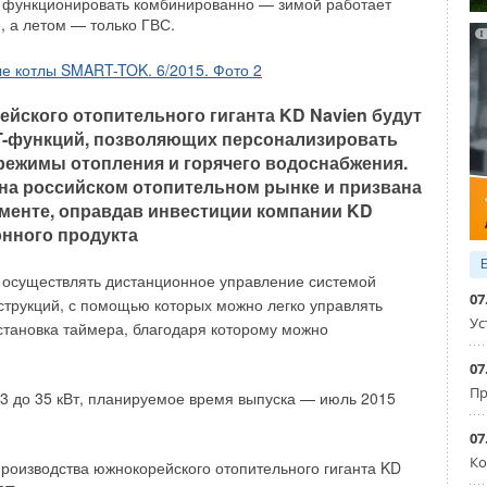
у функционировать комбинированно — зимой работает
, а летом — только ГВС.
GE550Y19x
является индивидуальным квартирным
роенными в распределительные гребёнки отсечными
клапанами для подключения отопительных приборов при
тральной разводке и индивидуальным теплоучётом.
йского отопительного гиганта KD Navien будут
-функций, позволяющих персонализировать
ый коллектор водоснабжения с редуктором давления и
режимы отопления и горячего водоснабжения.
 на российском отопительном рынке и призвана
гменте, оправдав инвестиции компании KD
Giacomini серии GE550
изготавливаются на заводе
онного продукта
 и поставляются в частично или полностью собранном
ля сборки ниппелей с кольцами уплотнения обеспечивает
 осуществлять дистанционное управление системой
ей узла на объекте, монтаж узлов Giacomini возможен как
07
струкций, с помощью которых можно легко управлять
оллекторный шкаф. В состав узлов входят
Ус
становка таймера, благодаря которому можно
коллекторы большого диаметра — от Ш" до 2" (Ду32-
о числу потребителей от 2 до 12. Узлы Giacomini являются
07
стороне подключения и позволяют подсоединяться к
Пр
3 до 35 кВт, планируемое время выпуска — июль 2015
ак и справа, кроме того, при применении опционального
 возможно подключение снизу и сверху.
07
Ко
роизводства южнокорейского отопительного гиганта KD
льные (коллекторные) узлы Giacomini содержат