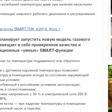
аспределительных узлов Giacomini позволяет
з колебаний температуры даже при наличии нескольких
упростить задачу проектирования и монтажа
льных коллекторов в горизонтальных системах
 помощью широкого рабочего диапазона и регулирования
водоснабжения, обеспечить независимую
о каждому контуру (квартиры) и
ый учёт тепла и воды
 планирует запустить новую модель газового
йчас модельный ряд распределительных узлов
Giacomini
вмещает в себе проверенное качество и
ит из четырёх основных типов.
овационные «умные» SMART-функции
пускается теперь в двух базовых размерах Ду25 и Ду32 и
вочную пару на участке подключения к вертикальному
ния по температуре подаваемого или обратного
идравлической регулировки контура этажа и арматуру для
и с датчиком наружной температуры позволяет
 учёта тепла для каждой квартиры. Данный узел
ратуру в помещении исходя из состояния окружающей
омплектации зданий с квартирами небольшой площади.
ые условия;
обленный к российским условиям эксплуатации,
зел GE550Y18x
ем и солеотложением;
чках напряжения ± 30 % в электрической сети 220 В
GE550Y17x
применяется для этажной разводки систем
MPS;
я котла — при падении температуры в помещении
дуальной балансировкой и теплоучётом по потребителям,
ионный насос и горелка;
ет диаметр коллектора Ду40.