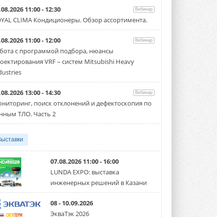
Уже через месяц в России
.08.2026 11:00 - 12:30
Вебинар
можно будет устанавливать
YAL CLIMA Кондиционеры. Обзор ассортимента.
солнечные панели в МКД
С 1 сентября снимается запрет на
микрогенерацию в многоквартирных ...
.08.2026 11:00 - 12:00
Вебинар
30 ИЮЛЯ 2026
бота с программой подбора, нюансы
оектирования VRF – систем Mitsubishi Heavy
Канальные вентиляторы с ЕС-
двигателями Sysimple TRS EC
dustries
Poti
Новинка от Системэйр —
.08.2026 13:00 - 14:30
прямоугольный канальный ...
Вебинар
30 ИЮЛЯ 2026
ниторинг, поиск отклонений и дефектоскопия по
нным ТЛО. Часть 2
Краска для окон: как выбрать
состав, который не
растрескается после первой
Выставки
зимы
Частые вопросы о краске для окон ...
30 ИЮЛЯ 2026
07.08.2026 11:00 - 16:00
LUNDA EXPO: выставка
СИЭНПИ РУС представила
инженерных решений в Казани
новую серию консольных
насосов NM
Усовершенствованная гидравлика
08 - 10.09.2026
помогает снизить энергопотребление ...
ЭкваТэк 2026
30 ИЮЛЯ 2026