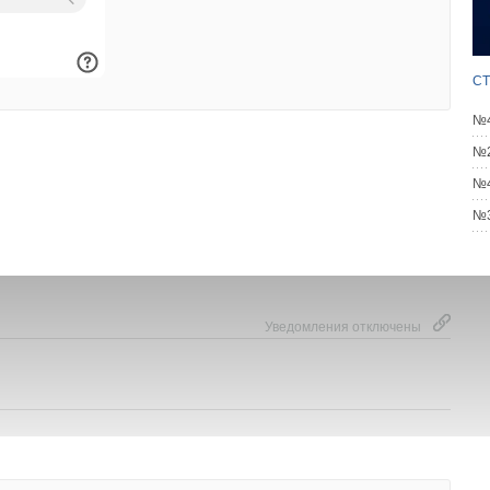
acomini — решение в комплекте!
Й 2026
параторы шлама Giacomini — обзор оригинальных решений
НТЯБРЬ 2025
СТ
ющее регулирование приборов отопления с точки зрения
РЕЛЬ 2023
№4
в Giacomini для регулирования отопительных приборов
№2
КАБРЬ 2022
ровочных клапанов Giacomini
№4
ГУСТ 2022
№3
Уведомления отключены