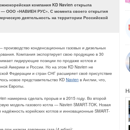
 южнокорейская компания KD Navien открыла
 — ООО «НАВИЕН РУС». С момента своего открытия
ерческую деятельность на территории Российской
х двух лет было реализовано большое число проектов,
ктацией многоэтажных жилых и офисных зданий
ми узлами
Giacomini
. В новом году спрос стал смещаться в
омичных решений, которые позволили бы реализовать
— производство конденсационных газовых и дизельных
о распределения отопления и водоснабжения с
дования. Компания экспортирует свою продукцию в 30
том, поэтажной и поквартирной гидравлической
анимает лидирующие позиции по продаже котлов и
 менее, не теряя в качестве. Также подобные системы
ной Америки и России. Но на этом KD Navien не
изовываться в жилых домах эконом-класса с небольшой
йской Федерации и стран СНГ расширяет своё присутствие
ылось новое представительство KD
Navien
в Англии, что,
ынок Европы.
 отреагировала на это изменение спроса выпуском новой
Н
делительного узла, в котором использована арматура
ien намерена сделать прорыв и в 2015 году. Во второй
одключении узла к вертикальному участку трубопровода.
новую модель газового котла — Navien SMART-TOK. Новая
и этом остаётся Ду32, отводы — Ду20. Подобное решение
и надёжность корейских котлов и инновационные SMART-
стоимость оборудования, сохраняя приемлемым значение
ода через узел.
е при низком давлении газа (4 мбар);