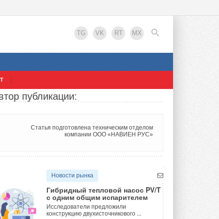
TG
VK
RT
MX
Т
втор публикации:
EN
Статья подготовлена техническим отделом
компании ООО «НАВИЕН РУС»
Новости рынка
Гибридный тепловой насос PV/T
с одним общим испарителем
Исследователи предложили
конструкцию двухисточникового ...