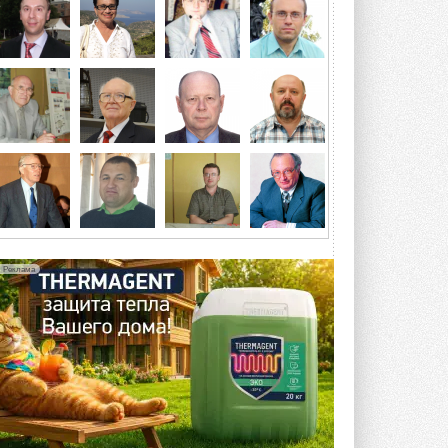
Организатором выступил торгово-
производственный холдинг ...
3 АВГУСТА 2026
«Датарк» испытал модульный
ЦОД с плотностью 54 кВт на
стойку
Испытания прошли на собственной
производственной площадке и были ...
3 АВГУСТА 2026
Samsung выпускает VRF-
систему DVM на R32
Линейка включает семь типоразмеров
производительностью от 22,4 до 56 кВт.
Суммарная длина трубопроводов ...
Реклама
3 АВГУСТА 2026
«СиСофт Девелопмент» подвел
итоги конкурса студенческих
проектов «ТИМ-лидеры 2026»
Новый сезон конкурса «ТИМ-лидеры»
стартует уже в сентябре 2026 года ...
3 АВГУСТА 2026
«Русклимат» укрепляет