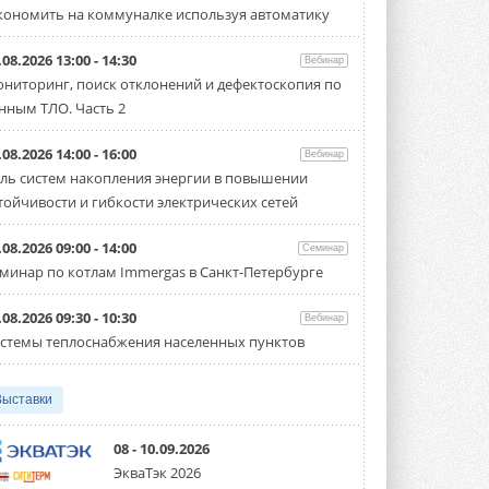
кономить на коммуналке используя автоматику
стартует уже в сентябре 2026 года ...
3 АВГУСТА 2026
.08.2026 13:00 - 14:30
Вебинар
«Русклимат» укрепляет
ниторинг, поиск отклонений и дефектоскопия по
партнёрство за Уралом
нным ТЛО. Часть 2
Президент Омского землячества в
Москве Михаил Тимошенко посетил
Омск с трёхдневным рабочим визитом ...
.08.2026 14:00 - 16:00
Вебинар
31 ИЮЛЯ 2026
ль систем накопления энергии в повышении
тойчивости и гибкости электрических сетей
Carrier модернизирует
флагманский чиллер AquaEdge
19XR
.08.2026 09:00 - 14:00
Семинар
Чиллер получил новую версию,
минар по котлам Immergas в Санкт-Петербурге
работающую на хладагенте R1234ze ...
31 ИЮЛЯ 2026
.08.2026 09:30 - 10:30
Вебинар
Mitsubishi расширяет
стемы теплоснабжения населенных пунктов
направление систем
охлаждения для ЦОД
Mitsubishi Electric создаёт в США новую
компанию MEHITS US Inc. ...
Выставки
31 ИЮЛЯ 2026
08 - 10.09.2026
США запретили использование
ЭкваТэк 2026
иностранных инверторов