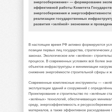
энергосбережение» — формирование экспе
Необходимость пов
эффективной работы Комитета Государстве
основанных на нез
энергосбережения и энергоэффективности 
законодательных пр
реализации государственных инфраструкту
формирование обще
развития «зелёной» экономики и проведен
ускорения развития
для создания секци
будут заниматься э
Государственной Ду
В настоящее время РФ активно формируются усло
содействие Комитет
позиции первых лиц государства, стратегически
инновационного и э
законах. Экологическое или «зелёное» строительс
устойчивого роста 
процессе. В современных условиях всё более зн
укрепления её внеш
объектов инфраструктуры и минимизации нагрузк
направленной на пр
снижение энергоёмкости строительной сферы и ж
инфраструктуры.
Современные комплексные инструменты — «зелё
В настоящее время 
эксплуатации зданий и сооружений с определённ
механизмов функци
Проектирование и строительство по «зелёным с
экономики к измен
«зелёных» технологий, обеспечивающих минимал
условиям, реформам
среду, энергоэффективность и ресурсосбережение
процесс требует п
материалов, а также эффективное расходование 