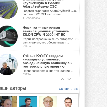
крупнейшую в России
Абагайтуйскую СЭС
Годовая выработка Абагайтуйской СЭС
составит 223 221 тыс. кВт-ч ...
4 ЧАСА НАЗАД
Новинка — приточная
вентиляционная установка
ZILON ZPW-N 2000 INT EC
Серия построена на вентиляторах с EC-
двигателями, что обеспечивает ...
ВЧЕРА
Учёные ЮУрГУ создали
каскадную установку,
объединяющую солнечную и
геотермальную энергию
Природосберегающие технологии ...
ВЧЕРА
Для Арктики создали
технологию защиты
аши авторы
Обновить
Все
ветрогенераторов от аварий
Разработка учитывает влияние
мерзлоты, обледенения и снеговых ...
ВЧЕРА