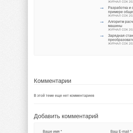
В настоящее время 
ЖУРНАЛ СОК 20
секции, причём в ч
→
Разработка и
примере общес
общего состояния п
ЖУРНАЛ СОК 20
предотвращению ме
→
Алгоритм расч
сохраняющихся элем
машины
ЖУРНАЛ СОК 20
→
Зарядная стан
Мы надеемся, что р
преобразовате
ЖУРНАЛ СОК 20
развитие» Комитета
эффективных предл
ТЭК.
→
Читайте по теме:
Об утилизации
Комментарии
ЖУРНАЛ СОК ИЮ
→
Разработка и
примере общес
В этой теме еще нет комментариев
ЖУРНАЛ СОК АП
→
Алгоритм расч
машины
ЖУРНАЛ СОК АП
→
Добавить комментарий
Особенности 
ЖУРНАЛ СОК ЯН
→
Проблема обл
ЖУРНАЛ СОК ЯН
Ваше имя *
Ваш E-mail *