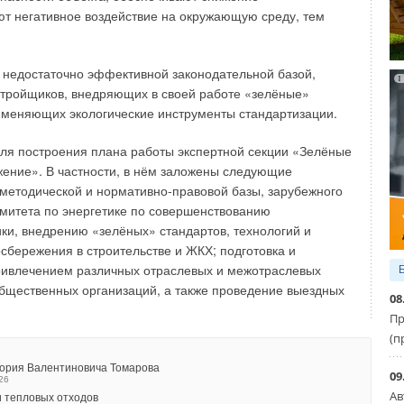
имодействия.
ют негативное воздействие на окружающую среду, тем
ции входит подготовка предложений председателю
тике по совершенствованию законодательства в сфере
с недостаточно эффективной законодательной базой,
ия энергетического комплекса страны, организации
стройщиков, внедряющих в своей работе «зелёные»
взаимодействия, предупреждению принятия решений,
именяющих экологические инструменты стандартизации.
ивно отразиться на развитии энергетики.
ля построения плана работы экспертной секции «Зелёные
уется подготовка и проведение мероприятий по тематике
жение». В частности, в нём заложены следующие
нием представителей федеральных органов
методической и нормативно-правовой базы, зарубежного
сти, финансовых, научных и общественных организаций,
митета по энергетике по совершенствованию
паний, а также проведение выездных заседаний секции в
ки, внедрению «зелёных» стандартов, технологий и
ой Федерации.
сбережения в строительстве и ЖКХ; подготовка и
ривлечением различных отраслевых и межотраслевых
ртов секции входят руководители регионов, а
бщественных организаций, а также проведение выездных
08
ющие большим практическим опытом
Пр
фицированные специалисты, представляющие
(п
различных отраслей экономики и ведущих
 аналитических центров
гория Валентиновича Томарова
09
26
Ав
 тепловых отходов