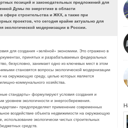
ртных позиций и законодательных предложений для
ышения компетентности принимаемых решений,
нной Думы по энергетике в области
ависимом и объективном анализе поступающих
в сфере строительства и ЖКХ, а также при
едложений, а также объективный отраслевой запрос на
рных проектов, что сегодня крайне актуально для
ственных инициатив по преодолению барьеров и мерам
ия экологической модернизации в России.
 энергетики в Российской Федерации явились основанием
и «Устойчивое энергетическое развитие», члены которой
кспертным обеспечением деятельности Комитета
мы по энергетике. Деятельность секции направлена на
вия для создания «зелёной» экономики. Это отражено в
у по энергетике в решении задач создания
х документах, принятых и разрабатываемых федеральных
ффективного энергетического сектора страны для
тво, безусловно, занимает одно из ключевых мест в этом
экономики и повышения качества жизни населения,
ачимыми становятся вопросы экологической модернизации
неэкономических позиций, осуществления перестройки,
и на окружающую среду, целью которых является
еодоление «узких мест» в развитии энергетической
илищно-коммунального хозяйства.
ные стандарты» формулируют условия создания и
в России продолжается активный процесс адаптации
ым уровнем экологичности и энергосбережения.
онирования реформируемого энергетического сектора
Н
тандартам» предопределяет применение современных
яющимся социально-экономическим и политическим
ьное воздействие объекта недвижимости на окружающую
, осуществляемым в других отраслях экономики. Этот
, использование экологически чистых строительных
остоянной синхронизации и нередко принимаемые решения
бюджетных средств.