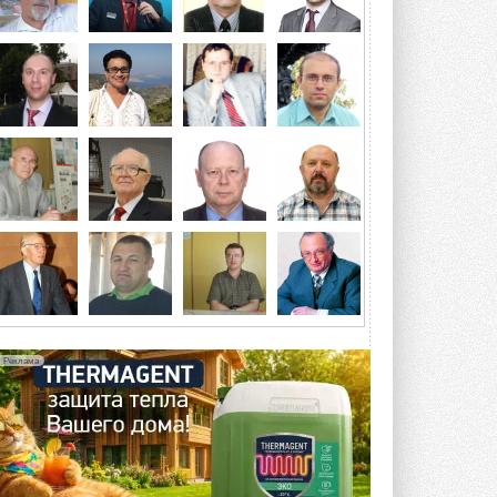
Гибридный тепловой насос PV/T
с одним общим испарителем
Исследователи предложили
конструкцию двухисточникового ...
5 АВГУСТА 2026
21-й ежегодный форум
«ЦОД-2026»
Мероприятие пройдет 2-3 сентября в
отеле Radisson Slavyanskaya. Форум
посетит более двух тысяч участников ...
5 АВГУСТА 2026
Китайская Shenling представила
линейку тепловых насосов
«воздух-вода» на R290
Серия ThermaX R290 All-In-One
включает три модели ...
Реклама
4 АВГУСТА 2026
Тепловые насосы в связке с
солнечной генерацией и
накопителем снижают
потребление на 60%
Исследователи из Италии установили ...