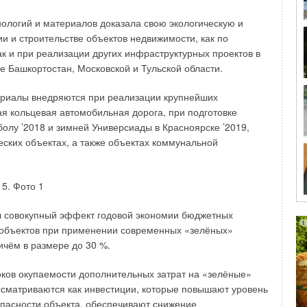
я устойчивому развитию энергетики.
ологий и материалов доказала свою экологическую и
секции входят руководители регионов, а также обладающие
 и строительстве объектов недвижимости, как по
ким опытом высококвалифицированные специалисты,
ак и при реализации других инфраструктурных проектов в
дприятия различных отраслей экономики (энергетика,
е Башкортостан, Московской и Тульской области.
ть), ведущих финансовых и аналитических центров,
своей повседневной практической работе сталкивающиеся
ериалы внедряются при реализации крупнейших
епятствиями в обеспечении устойчивого развития
ая кольцевая автомобильная дорога, при подготовке
есах регионов, ЖКХ, производственных предприятий.
олу ’2018 и зимней Универсиады в Красноярске ’2019,
ких объектах, а также объектах коммунальной
твует в работе Комитетов по устойчивому развитию
мической комиссии ООН, Комиссии ООН по Азиатско-
иону, Организации черноморского экономического
оекте ООН по устойчивому развитию стран Центральной
 на выработку мероприятий и рекомендаций по
л совокупный эффект годовой экономии бюджетных
ов устойчивому развитию энергетики, где
 объектов при применении современных «зелёных»
тстаивают решения, направленные на соблюдение
ичём в размере до 30 %.
ение ключевой роли России в мировой энергетике. Участие
ных проектах позволило получить значительный опыт и по-
оков окупаемости дополнительных затрат на «зелёные»
а проблемы устойчивого развития энергетики, которые
ссматриваются как инвестиции, которые повышают уровень
лько внутренними проблемами ТЭК, но и проблемами
опасности объекта, обеспечивают снижение