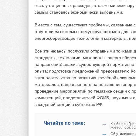
межотраслевого вза
эксплуатационных расходов, а также минимизиру
самым становясь экономически выгодными.
В планы работы сек
Комитета по энерге
Вместе с тем, существуют проблемы, связанные 
устойчивого развит
отсутствием системы стимулирующих мер для за
многоотраслевого 
энергосберегающие технологии и материалы, пр
которые могут негат
Все эти нюансы послужили отправными точками д
Кроме того, планир
стандарты, технологии, материалы, энерго сбере
секции с привлече
направления: анализ существующей нормативно-
исполнительной вла
опыта; подготовка предложений председателю Ко
энергетических ком
законодательства по развитию «зелёной» экономи
субъектах Российск
материалов, направленного на повышения энерго
проведение мероприятий по тематике секции с п
В число экспе
компетенций, представителей ФОИВ, научных и о
также облада
заседаний секции в субъектах РФ.
высококвали
предприятия 
финансовых и
→
Читайте по теме:
К юбилею Гри
ЖУРНАЛ СОК 20
→
Об утилизации