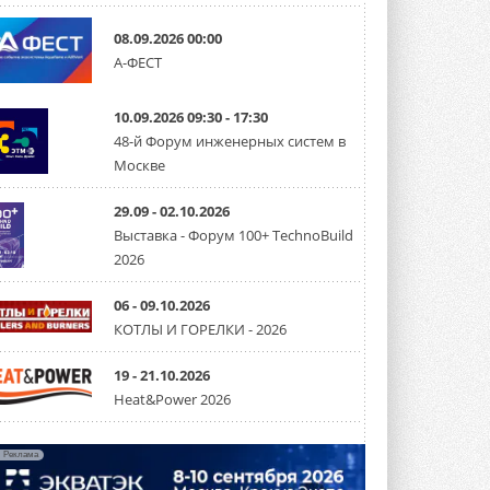
28 июля 2026 года Федеральная
комиссия по связи США (FCC) обновила
08.09.2026 00:00
свой специальный перечень Covered ...
31 ИЮЛЯ 2026
А-ФЕСТ
Уже через месяц в России
можно будет устанавливать
10.09.2026 09:30 - 17:30
солнечные панели в МКД
48-й Форум инженерных систем в
С 1 сентября снимается запрет на
Москве
микрогенерацию в многоквартирных ...
30 ИЮЛЯ 2026
29.09 - 02.10.2026
Канальные вентиляторы с ЕС-
Выставка - Форум 100+ TechnoBuild
двигателями Sysimple TRS EC
2026
Poti
Новинка от Системэйр —
прямоугольный канальный ...
06 - 09.10.2026
30 ИЮЛЯ 2026
КОТЛЫ И ГОРЕЛКИ - 2026
Краска для окон: как выбрать
состав, который не
19 - 21.10.2026
растрескается после первой
Heat&Power 2026
зимы
Частые вопросы о краске для окон ...
30 ИЮЛЯ 2026
Реклама
СИЭНПИ РУС представила