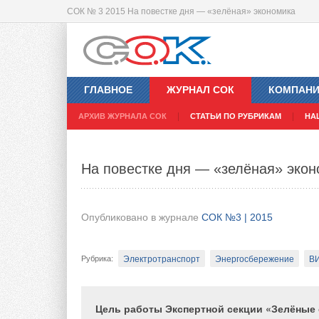
СОК № 3 2015 На повестке дня — «зелёная» экономика
Барьеры в развитии энергетики ус
ГЛАВНОЕ
ЖУРНАЛ СОК
КОМПАН
Опубликовано в журнале
СОК №3 | 2015
АРХИВ ЖУРНАЛА СОК
СТАТЬИ ПО РУБРИКАМ
НА
Энергосбережение
Рубрика
:
На повестке дня — «зелёная» экон
В настоящее время в России продолжается
функционирования реформируемого энерге
Опубликовано в журнале
СОК №3 | 2015
социально-экономическим и политическим
отраслях экономики. Этот процесс требуе
решения нередко создают препятствия уст
Электротранспорт
Энергосбережение
В
Рубрика
:
Цель работы Экспертной секции «Зелёные 