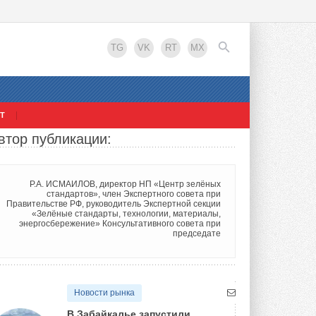
TG
VK
RT
MX
Т
втор публикации:
EN
Р.А. ИСМАИЛОВ, директор НП «Центр зелёных
стандартов», член Экспертного совета при
Правительстве РФ, руководитель Экспертной секции
«Зелёные стандарты, технологии, материалы,
энергосбережение» Консультативного совета при
председате
Новости рынка
В Забайкалье запустили