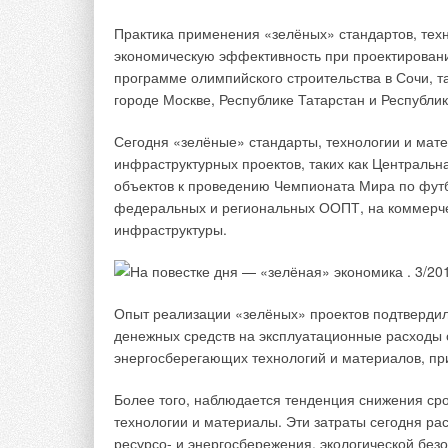
создают препятстви
Практика применения «зелёных» стандартов, техн
В число экспертов 
экономическую эффективность при проектировании
большим практичес
программе олимпийского строительства в Сочи, т
представляющие пре
городе Москве, Республике Татарстан и Республик
ЖКХ, промышленнос
непосредственно в 
Сегодня «зелёные» стандарты, технологии и мат
с существующими пр
инфраструктурных проектов, таких как Центральн
энергетики в интер
объектов к проведению Чемпионата Мира по футб
федеральных и региональных ООПТ, на коммерчес
Ряд экспертов учас
инфраструктуры.
Европейской эконо
Тихоокеанскому рег
сотрудничества, пр
Азии, направленной
Опыт реализации «зелёных» проектов подтверди
преодолению барьер
денежных средств на эксплуатационные расходы
последовательно о
энергосберегающих технологий и материалов, пр
интересов и укрепл
экспертов в указан
Более того, наблюдается тенденция снижения ср
новому взглянуть н
технологии и материалы. Эти затраты сегодня ра
порождаются не то
ресурсо- и энергосбережения, экологической без