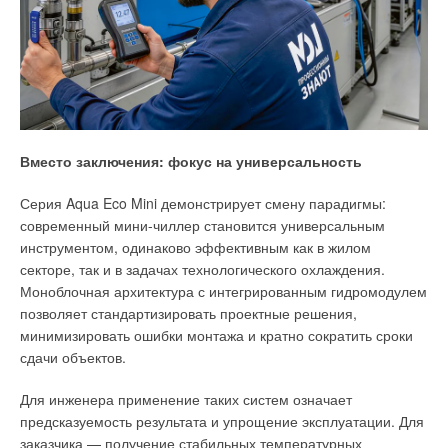
Добавить комментарий
Ваше имя *
Ваш E-mail *
Вместо заключения: фокус на универсальность
Серия Aqua Eco Mini демонстрирует смену парадигмы:
современный мини-чиллер становится универсальным
Текст комментария
инструментом, одинаково эффективным как в жилом
секторе, так и в задачах технологического охлаждения.
Моноблочная архитектура с интегрированным гидромодулем
позволяет стандартизировать проектные решения,
минимизировать ошибки монтажа и кратно сократить сроки
сдачи объектов.
Для инженера применение таких систем означает
предсказуемость результата и упрощение эксплуатации. Для
заказчика — получение стабильных температурных