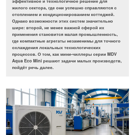
российского рынка и ростом спроса на
только стабильного охлаждения помещения, но и
эффективное и технологичное решение для
промышленное холодильное оборудование одним
более низкого энергопотребления, комфортного
жилого сектора, где они успешно справляются с
из ключевых направлений развития компании
распределения воздуха и интеграции в
отоплением и кондиционированием коттеджей.
стало расширение собственных
экосистему «умного дома».
Однако возможности этих систем значительно
производственных мощностей.
шире: второй, не менее важной сферой их
применения становится малая промышленность,
где компактные агрегаты незаменимы для точного
охлаждения локальных технологических
процессов. О том, как мини-чиллеры серии MDV
Aqua Eco Mini решают задачи малых производств,
пойдёт речь далее.
Особенно актуально это сейчас, на фоне раннего начала
жаркого сезона. В ответ на эти запросы
TCL
выводит
на российский рынок сразу две серии кондиционеров —