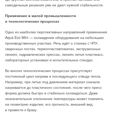
самодельные решения уже не дают нужной стабильности.
Применение в малой промышленности
и технологических процессах
Одно из наиболее перспективных направлений применения
Дополнительно TCL использует аэродинамический дизайн
Aqua Eco Mini — охлаждение оборудования на небольших
жалюзи внутреннего блока с рельефной поверхностью,
Чиллеры с винтовыми компрессорами
производственных участках. Речь идёт о станках с ЧПУ,
вдохновлённой структурой мяча для гольфа. Такая форма
сварочных постах, термопластавтоматах, экструзионных
помогает направлять поток воздуха выше и дальше вдоль
На производственной площадке выпускаются чиллеры
линиях, гидравлических прессах, линиях литья пластмасс,
потолка, увеличивая эффективность распределения воздуха
с винтовыми компрессорами производительностью от 175 до
лабораторных установках и испытательных стендах.
внутри помещения. Полноценно оценить значение этих
2000 кВт. Линейка включает более 60 моделей с воздушным
решений можно в больших комнатах, вроде кухни-гостиной.
и водяным охлаждением конденсатора для объектов
Во многих технологических процессах присутствует
Дальность воздушного потока у серии SaveIN достигает 10 м,
с высокими нагрузками и повышенными требованиями
постоянный цикл нагрева и последующего отвода тепла.
а объём циркуляции воздуха — до 1570 м³/ч. Благодаря
к надёжности систем холодоснабжения.
Например, при литье под давлением материал сначала
этому кондиционер способен быстрее охлаждать помещение
нагревается до пластичного состояния, после чего пресс-
и поддерживать более стабильную температуру даже
форма должна быстро и стабильно охлаждаться. Даже
в удалённых зонах комнаты.
незначительное отклонение температуры может повлиять
на геометрию изделия, его прочность, внешний вид
и привести к браку.