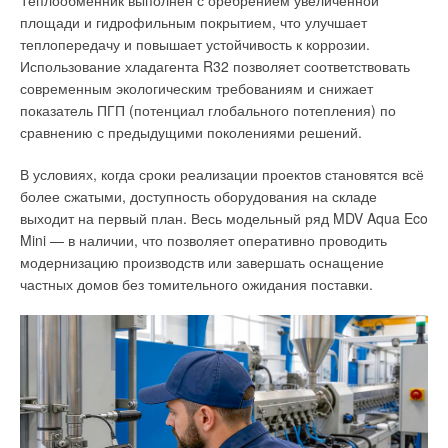
Теплообменник выполнен с оребрением увеличенной
→
площади и гидрофильным покрытием, что улучшает
С новым годом, господа импортеры!
ЖУРНАЛ СОК ДЕКАБРЬ 2002
теплопередачу и повышает устойчивость к коррозии.
→
Влияние стак‑эффекта на систему противодымной
Использование хладагента R32 позволяет соответствовать
вентиляции в многоэтажных жилых зданиях
ЖУРНАЛ СОК ИЮНЬ 2026
современным экологическим требованиям и снижает
→
Влияние параметров информационных потоков и типов
показатель ПГП (потенциал глобального потепления) по
вычислительных нагрузок на энергоэффективность
систем обеспечения микроклимата центров обработки
сравнению с предыдущими поколениями решений.
данных
ЖУРНАЛ СОК ИЮНЬ 2026
→
В условиях, когда сроки реализации проектов становятся всё
Свежий воздух без компромиссов: новые приточно-
вытяжные установки SHUFT UniMAX для квартиры и
более сжатыми, доступность оборудования на складе
частного дома
выходит на первый план. Весь модельный ряд MDV Aqua Eco
ЖУРНАЛ СОК ИЮНЬ 2026
Mini — в наличии, что позволяет оперативно проводить
модернизацию производств или завершать оснащение
частных домов без томительного ожидания поставки.
Уведомления отключены
Комментарии
В этой теме еще нет комментариев