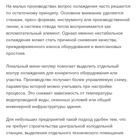
На малых производствах вопрос охлаждения часто решается
Кондиционеры SaveIN Pro и SaveIN Art также поддерживают
по остаточному принципу. Основное внимание уделяется
OTA-обновления, позволяющие обновлять программное
Высокое качество и современные решения
станкам, пресс-формам, инструменту или производственной
обеспечение беспроводным способом. Это даёт
линии, а система отвода тепла воспринимается как
возможность актуализировать smart-функции и улучшать
Применение современных технологий и многоступенчатый
вспомогательный элемент. Однако именно нестабильное
алгоритмы работы системы без сервисного вмешательства.
контроль качества позволяют Dantex Group производить
охлаждение может стать причиной снижения качества,
надёжные агрегаты. Благодаря широкому диапазону
преждевременного износа оборудования и внеплановых
производительности и возможности индивидуального
простоев.
исполнения они могут использоваться как на типовых
объектах, так и в проектах со сложными инженерными
Локальный мини-чиллер помогает выделить отдельный
требованиями, где необходима безотказность, стабильность
контур охлаждения для конкретного оборудования или
работы и точное соответствие эксплуатационным
участка. Производство получает более управляемую схему,
параметрам.
параметры которой можно учитывать при настройке
процесса. Это снижает зависимость от температуры
Полная информация о продукции DANTEX представлена
водопроводной воды, сезонных условий или общей
на официальном сайте
dantex.ru
.
инженерной инфраструктуры здания.
Для небольших предприятий такой подход удобен тем, что
Читайте по теме:
не требует строительства центральной холодильной
Для климатической техники всё более важным становится
→
станции, выделения отдельного технического помещения
Почему летом температурные параметры в
кондиционируемых помещениях не соответствуют
и качество воздуха внутри помещения. В TCL SaveIN Pro