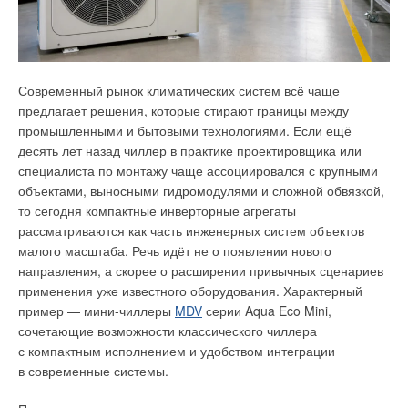
SaveIN Pro и SaveIN Art. Обе линейки построены на общей
С 2023 года
Dantex Group
открыла четыре производственные
технологической платформе и объединяют
площадки в Российской Федерации, первой из которых стал
интеллектуальный алгоритм энергосбережения T-AI, smart-
комплекс «
DANTEX
— Раменское».
управление через Wi-Fi, технологию распределения
Современный рынок климатических систем всё чаще
воздушного потока на основе эффекта Коанда и комплекс
Технологическое оснащение
предлагает решения, которые стирают границы между
решений для автоматизации работы кондиционера. При
промышленными и бытовыми технологиями. Если ещё
этом SaveIN Art дополнительно делает акцент на дизайн
Производственный комплекс в подмосковном городе
десять лет назад чиллер в практике проектировщика или
и интеграцию техники в современный интерьер за счёт
Раменское, общей площадью более 6500 м², обеспечивает
специалиста по монтажу чаще ассоциировался с крупными
тёмного корпуса и более выразительного визуального
полный цикл производства холодильных агрегатов
объектами, выносными гидромодулями и сложной обвязкой,
исполнения.
и вентиляционного оборудования: от проектирования до
то сегодня компактные инверторные агрегаты
сборки, покраски и производства шкафов управления
рассматриваются как часть инженерных систем объектов
Одним из ключевых направлений развития современных
автоматикой.
малого масштаба. Речь идёт не о появлении нового
кондиционеров становится именно энергоэффективность.
направления, а скорее о расширении привычных сценариев
При активной эксплуатации климатическая техника
Комплекс «DANTEX — Раменское» оснащён новейшим
применения уже известного оборудования. Характерный
потребляет значительное количество электроэнергии,
оборудованием для обработки металла и выполнения
пример — мини-чиллеры
MDV
серии Aqua Eco Mini,
особенно летом. Обычные системы охлаждения часто
производственных операций:
сочетающие возможности классического чиллера
поддерживают температуру с избыточной нагрузкой, что
с компактным исполнением и удобством интеграции
высокомощные установки лазерной резки;
увеличивает расход электроэнергии. В TCL SaveIN Pro
в современные системы.
шестиосевые листогибочные прессы;
и SaveIN Art за это отвечает интеллектуальный алгоритм
установки орбитальной сварки труб;
энергосбережения T-AI. В отличие от стандартных
участок пескоструйной обработки;