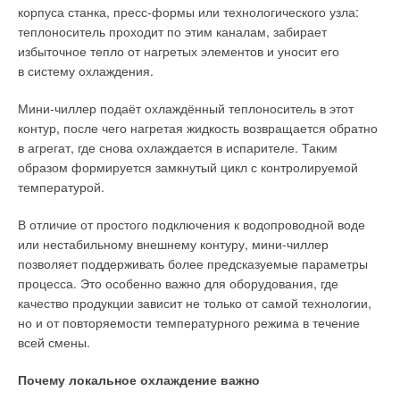
и технологического охлаждения.
направление и интенсивность воздушного потока для более
корпуса станка, пресс-формы или технологического узла:
равномерной циркуляции воздуха в комнате. Развитие
теплоноситель проходит по этим каналам, забирает
Оборудование оснащается воздушными микроканальными
«умных» функций также стало одной из центральных
избыточное тепло от нагретых элементов и уносит его
теплообменниками, спиральными компрессорами,
особенностей новых серий TCL. SaveIN Pro и SaveIN Art
в систему охлаждения.
жидкостными ресиверами и интеллектуальными системами
поддерживают удалённое управление через приложение
управления.
TCL Home, совместимы с Google Home и «Алисой»
Мини-чиллер подаёт охлаждённый теплоноситель в этот
от «Яндекса», а также позволяют интегрировать
контур, после чего нагретая жидкость возвращается обратно
кондиционер в экосистему «умного дома». Одним из
в агрегат, где снова охлаждается в испарителе. Таким
наиболее интересных сценариев стала функция
образом формируется замкнутый цикл с контролируемой
автоматического включения и выключения по геолокации.
температурой.
Кондиционер способен определять приближение
В отличие от простого подключения к водопроводной воде
пользователя к дому и автоматически запускать охлаждение
или нестабильному внешнему контуру, мини-чиллер
или обогрев заранее. При уходе система отключается
позволяет поддерживать более предсказуемые параметры
самостоятельно, снижая энергопотребление без
процесса. Это особенно важно для оборудования, где
необходимости ручного управления. Такой подход особенно
качество продукции зависит не только от самой технологии,
актуален для пользователей, которые хотят минимизировать
но и от повторяемости температурного режима в течение
постоянное взаимодействие с техникой и при этом
всей смены.
поддерживать комфортный микроклимат в квартире.
Почему локальное охлаждение важно
Пользователям доступен режим AI Eco для быстрого
включения интеллектуального энергосбережения.