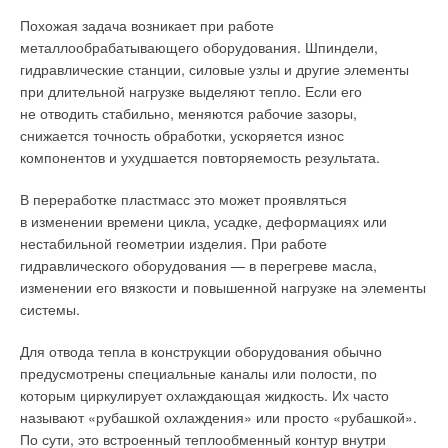
Похожая задача возникает при работе
металлообрабатывающего оборудования. Шпиндели,
гидравлические станции, силовые узлы и другие элементы
при длительной нагрузке выделяют тепло. Если его
не отводить стабильно, меняются рабочие зазоры,
снижается точность обработки, ускоряется износ
компонентов и ухудшается повторяемость результата.
Гидромодули
В переработке пластмасс это может проявляться
в изменении времени цикла, усадке, деформациях или
Dantex Group производит гидромодули производительностью
Дополнительно предусмотрено несколько сценариев
нестабильной геометрии изделия. При работе
до 4830 м³/ч с насосными группами в составе от одного до
распределения воздуха в зависимости от режима работы
гидравлического оборудования — в перегреве масла,
семи насосов и возможностью модульного исполнения.
кондиционера. В режиме охлаждения используется «эффект
изменении его вязкости и повышенной нагрузке на элементы
Мощность насосов составляет от 1,5 до 200 кВт.
душа»: охлаждённый воздух движется вдоль потолка
системы.
и постепенно опускается вниз без резкого прямого
Компрессорно-конденсаторные блоки
воздействия на пользователя. В режиме обогрева
Для отвода тепла в конструкции оборудования обычно
применяется «ковровое распределение» — тёплый воздух
предусмотрены специальные каналы или полости, по
Производственный комплекс выпускает компрессорно-
распространяется вдоль пола, создавая более комфортный
которым циркулирует охлаждающая жидкость. Их часто
конденсаторные блоки производительностью от 5 до 720 кВт
прогрев нижней части помещения. Дополняет это система
называют «рубашкой охлаждения» или просто «рубашкой».
для систем вентиляции, кондиционирования
Smart Airflow, которая автоматически регулирует
По сути, это встроенный теплообменный контур внутри