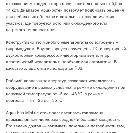
охлаждением конденсатора производительностью от 5,5 до
В линейку оборудования, производимого на площадке
14 кВт. Диапазон мощностей позволяет подбирать решения
Важную роль в современных климатических системах играет
«DANTEX — Раменское», входят чиллеры, гидромодули
для небольших объектов и локальных технологических
не только мощность охлаждения, но и сам характер
и компрессорно-конденсаторные блоки для систем
участков, где требуется источник охлаждённого или
распределения воздуха в помещении. Одна из наиболее
кондиционирования и холодоснабжения.
нагретого теплоносителя.
распространённых проблем традиционных кондиционеров
заключается в том, что находиться под прямым потоком
Чиллеры со спиральными компрессорами
Конструктивно это моноблочные агрегаты со встроенным
холодного воздуха может быть неприятно даже в самый
гидромодулем. Внутри корпуса размещены DC-инверторный
жаркий день. TCL делает акцент именно на изменении
Dantex Group производит чиллеры со спиральными
двухроторный компрессор, инверторный вентилятор,
аэродинамики воздушного потока. В основе системы лежит
компрессорами производительностью от 30 до 1200 кВт.
пластинчатый испаритель и необходимая автоматика. В
эффект Коанда — принцип распределения воздуха, при
Линейка включает более 80 моделей с воздушным, водяным
качестве хладагента используется R32.
котором поток направляется выше вдоль потолка и затем
и выносным конденсатором для коммерческих,
мягко распространяется по помещению. Такой подход
административных и промышленных объектов.
Рабочий диапазон температур позволяет использовать
позволяет избежать резкого прямого обдува и делает
оборудование в разных условиях: в режиме охлаждения при
охлаждение более равномерным.
наружной температуре от +5 до +4
3
°C, в режиме
обогрева — от −25 до +3
5
°C.
Aqua Eco Mini не стоит рассматривать как замену
промышленным чиллерам средней и большой мощности.
Его задача другая — закрывать локальные потребности там,
где крупная система избыточна, а простые бытовые или