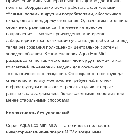
Применение мини-чиллеров в частных домах достаточно
инверторных систем, которые просто регулируют мощность
порошковая покрасочная камера.
понятно: оборудование может работать с фанкойлами,
компрессора, T-AI анализирует изменения температуры
тёплыми полами и другими потребителями, обеспечивая
и динамически корректирует параметры работы
Производственные мощности площадки позволяют
охлаждение и поддержку отопления. Однако этим потенциал
кондиционера. Система учитывает текущие условия
выпускать до 800 агрегатов ежегодно.
серии не ограничивается. Не менее интересное
в помещении и автоматически регулирует
направление — малые производства, мастерские,
производительность для поддержания комфортной
лаборатории и технологические участки, где требуется отвод
температуры при меньшем энергопотреблении. Технология
тепла без создания полноценной центральной системы
T-AI позволяет дополнительно сократить энергопотребление
холодоснабжения. В этом сценарии Aqua Eco Mini
до 3
5
% по сравнению с обычными инверторными
раскрывается не как «маленький чиллер для дома», а как
кондиционерами, а инверторная технология в целом
компактный инженерный модуль для локального
обеспечивает до 7
5
% экономии электроэнергии по
технологического охлаждения. Он сохраняет понятную для
сравнению с неинверторными моделями.
специалиста логику монтажа, не требует избыточной
инфраструктуры и позволяет решать задачи, которые
Отдельное внимание TCL уделяет контролю
раньше часто закрывались более сложными, дорогими или
энергопотребления со стороны пользователя. Через
менее стабильными способами.
приложение TCL Home можно в реальном времени
отслеживать расход электроэнергии кондиционером,
Компактность без упрощений
анализировать сценарии эксплуатации и оптимизировать
использование системы. По сути, кондиционер перестаёт
Серия Aqua Eco Mini MDV — это линейка полностью
быть закрытым бытовым устройством и становится частью
Выпускаемое оборудование
инверторных мини-чиллеров MDV с воздушным
управляемой инфраструктуры «умного дома».