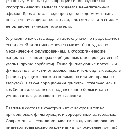
Гравитационно-вакуумная (сифонная) система ливнестока
(используемого для дезинфекции) и образующихся
технологии синтеза сырья сравнительно дороги.
функционирует на основе другого принципа. Конструкция
хлорорганических веществ создается нежелательный
Эксплуатационные параметры на трубах не пишутся и
сифонной кровельной воронки предотвращает поступление
эффект. Кроме того, в водопроводной воде может быть
указываются в технической (паспортной) документации.
воздуха внутрь системы. При расчетной интенсивности
повышенное содержание коллоидного железа, что снижает
Классификация по назначению
осадков трубопроводы полностью заполняется водой. В
ее органолептические показатели.
результате в верхней точке стояка системы формируется
Напорные трубы.
Применяются для транспортировки воды
Улучшение качества воды в таких случаях не представляет
отрицательное давление. Этот вакуум создает в трубах
и газа, в химической промышленности — для продуктов и
сложностей: коллоидное железо может быть удалено
устойчивый поток воды, скорость движения которой
работы в средах, к которым ПЭ стоек. Этот материал
механическим фильтрованием, а хлорорганические
существенно превышает скорость потока в самотечных
отличается хорошей химической стойкостью: примерно из
вещества — с помощью сорбционных фильтров (активный
системах.
200 тыс. химических сред можно найти всего лишь сотню-
уголь и другие сорбенты). Такие фильтрующие патроны и
две, в которых полиэтилен подвержен изменениям.
Вода буквально всасывается внутрь сифонной системы
фильтры для очистки от взвешенных и коллоидных веществ
через кровельные воронки, создавая характерный шум.
(с фильтрующим слоем из полимеров или минеральных
Существуют каталоги, позволяющие определить, какие
Поэтому сифонные системы ливнестока является
загрузок), а также сорбционные фильтры, отдельно или в
полимерные трубы для каких химических сред пригодны.
высокоэффективным видом ливнестока, особенно
комбинации, составляют подавляющее большинство
Важно учитывать и температурный режим транспортируемой
походящими для зданий и других сооружений высотой более
установок для домашнего пользования.
среды. Трубы для транспортировки воды в России
3–4 м с большими кровлями. Первые сифонные системы
выпускаются диаметром от 10 до 1200 мм. Стандартное
Различия состоят в конструкциях фильтров и типах
появились в Скандинавии в начале семидесятых годов
давление, на которое они рассчитаны, — 10 бар, но
применяемых фильтрующих и сорбционных материалов.
прошлого века и воспринимались как некий технический
производят и на 16, и на 25 бар. Увеличение диаметра (с
Современные технологии очистки и кондиционирования
казус.
сохранением толщины стенки) снижает параметр давления,
питьевой воды можно разделить на три основные группы: