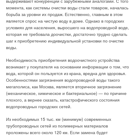
выдерживают конкуренции с зарубежными аналогами. С того
Желателен также небольшой строительный объем.
Ценовой разброс у производителей сократился, и
момента, как системы очистки воды стали товаром, началась
Альтернативой обычному самотечному ливнестоку может
потребители в большей степени стали обращать внимание
борьба за уровни их продаж. Естественно, главным в этом
быть сифонная система.
на качество продукции и уровень обслуживания клиентов. Но
является спрос на чистую воду в доме. Однако в городских
ассортимент полимерных труб нуждается в расширении. С
Ливневая система бывает открытой и закрытой,
условиях для населения, выросшего на водопроводной воде,
этим связано увеличение доли импортной продукции на
организованной и неорганизованной и т.д. По принципу
которая не требовала доочистки, достаточно трудно сделать
отечественном рынке. Примерно половину импортируемых
действия бывает самотечная и гравитационно-вакуумная.
шаг к приобретению индивидуальной установки по очистке
труб для водоснабжения и канализации (напорных и
Стоимость системы ливнестока, как правило, определяется
воды.
ненапорных) составляют трубы большого диаметра.
типом системы, используемым материалом, конструкцией
Необходимость приобретения водоочистного устройства
кровли, ее площадью, высотными отметками. Выбор типа
Сложность их производства не в последнюю очередь
возникает у покупателя на основании информации о том, что
системы определяется на основе техникоэкономического
связана с повышенными требованиями к качеству, в
вода, которой он пользуется из крана, вредна для здоровья.
сравнения вариантов.
частности к точности соблюдения геометрических
Особенностями загрязнения водопроводной воды такого
параметров. В России производство таких труб освоили три
Самотечные системы функционирует за счет уклона труб.
мегаполиса, как Москва, является вторичное загрязнение
предприятия: «Климовский трубный завод», входящий в
При этом поперечное сечение труб заполнено водой
(механическое, химическое и бактериальное) — по причине
холдинг «Евротрубпласт», «Завод по переработке
частично: в горизонтальных трубах от 1/2 до 2/3 полного
плохого, а вернее сказать, катастрофического состояния
пластмасс» ОАО «Казаньоргсинтез» (напорные трубы) и
сечения. В вертикальных трубах только на 1/3 сечения.
водопроводных городских сетей.
ООО «Бородино-пласт» (ненапорные трубы).
Давление во всей самотечной системе равно атмосферному.
Из необходимых 15 тыс. км (минимум) современных
Сейчас наиболее распространены самотечные системы.
Классификация по материалам
трубопроводных сетей из полимерных материалов
Такие системы ливнестока состоят из лотков, кровельных
проложены всего около 120 км. Если замена будет
Полимерные трубы производятся согласно ГОСТу или в
воронок и систем трубопроводов.