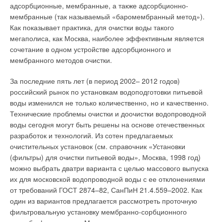
на которое рассчитана труба.
Более 30 лет назад сифонная система ливнестока,
адсорбционные, мембранные, а также адсорбционно-
созданная инженерами швейцарской компании
Geberit
была
мембранные (так называемый «баромембранный метод»).
Максимальная рабочая температура широко применяемых
названа Pluvia. Pluvia — это по латыни дождь. В системе
Как показывает практика, для очистки воды такого
труб из ПЭ и ПВХ — 40–60 °C. Для горячего водоснабжения
Geberit
Pluvia, благодаря особой конструкции воронок и
мегаполиса, как Москва, наиболее эффективным является
и отопления требуются полимерные трубы из ПП, ПБ,
точному расчету диаметров труб, в стояке, заполненном
сочетание в одном устройстве адсорбционного и
сшитого ПЭ. Для этих труб стабильная рабочая температура
водой, при движении столба жидкости под действием силы
мембранного методов очистки.
— 75–95 °C. Оптимальным вариантом в этой группе
тяжести возникает разрежение, максимальное значение
являются трубы из сшитого ПЭ (главным образом — PE-Xb) в
За последние пять лет (в период 2002– 2012 годов)
которого достигается в верхней точке стояка.
сопоставлении «цена/эксплуатационные характеристики».
российский рынок по установкам водоподготовки питьевой
Разрежение передается по горизонтальному коллектору до
воды изменился не только количественно, но и качественно.
Они превосходят по свойствам трубы из ПП и уступают
точки входа воды — приемной воронки. Скорость
Технические проблемы очистки и доочистки водопроводной
трубам из ПБ, но существенно дешевле полибутеновых труб.
прохождения воды по трубам в системе Geberit Pluvia
воды сегодня могут быть решены на основе отечественных
Существуют особенные полимерные материалы, которые
достигает 5–12 м/с, что резко увеличивает
разработок и технологий. Из сотен предлагаемых
также можно отнести к группе «экзотических», например
производительность каждой приемной воронки. Отличия в
очистительных установок (см. справочник «Установки
поливинилфторид (ПВФ). Изготовленные из него трубы
принципах действия самотечных и сифонных ливневых
(фильтры) для очистки питьевой воды», Москва, 1998 год)
выдерживают рабочую температуру 120 °C и выше, но он
систем как раз и определяют их конструктивные
можно выбрать дватри варианта с целью массового выпуска
дорог в сравнении с другими полимерами, используется
особенности. Например, для самотечных систем
их для московской водопроводной воды с ее отклонениями
крайне редко и только там, где трубы должны обладать
трубопроводы должны прокладываться с уклоном, требуется
от требований ГОСТ 2874–82, СанПиН 21.4.559–2002. Как
исключительной химической и термической стойкостью. В
большое количество стояков и разветвленная сеть
один из вариантов предлагается рассмотреть проточную
мире мало предприятий, которые производят трубы из ПВФ.
подземных трубопроводов.
фильтровальную установку мембранно-сорбционного