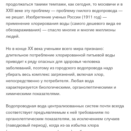
продолжаться такими темпами, как сегодня, то москвичи и в
соответствии техническим условиям, утвержденным
Трубопроводы этой системы могут быть смонтированы как
XXII веке эту проблему — проблему гнилого водопровода —
Госстандартом России. Этими нормативными документами
снаружи, так и внутри здания. При использовании таких
не решат. Изобретение ученых России (1911 год) —
предписана маркировка труб, которая наносится на изделия.
ливнестоков увеличение ливневой нагрузки компенсируют за
применение хлорирования воды (самого дешевого вида ее
Она включает в себя обозначение завода-изготовителя,
счет большего числа приемных воронок, устройства
обеззараживания) — спасло многие и многие миллионы
диаметр и толщину стенки (или отношение диаметра к
дополнительных стояков и увеличения протяженности
людей.
толщине), в некоторых случаях указана нормативная
трубопроводов, в том числе в основании здания, а также
информация, область применения, рабочие давление и
Но в конце XX века учеными всего мира признано:
увеличением диаметра приемных труб.
температура.
длительное потребление хлорированной питьевой воды
Все это неизбежно ведет к усложнению монтажа,
приводит к ряду опасных для здоровья человека
В первую очередь стоит рассматривать крупнотоннажные
возрастанию расхода на материалы, необходимости более
заболеваний, поэтому из городского водопровода надо
производства полимерных труб — из поливинилхлорида
сложных технических решений. Наличие воздуха в трубе —
убирать весь комплекс загрязнений, включая хлор,
(ПВХ), полиэтилена (ПЭ) высокой и средней плотности (из
это основное условие стабильной работы самотечных
непосредственно у потребителя. Любая вода
ПЭ низкой плотности производится очень незначительное
систем канализации. В воронку самотечной системы
характеризуется биологическими, органолептическими и
количество труб) и трубы из полипропилена (ПП). Эти три
ливнестока всегда есть доступ воздуха и вокруг нее во время
химическими показателями.
группы материалов занимают около 90 % в объеме
дождя на кровле формируется водоворот. В самотечной
производства всех полимерных труб.
Водопроводная вода централизованных систем почти всегда
системе пропускная способность воронки является
соответствует предъявляемым к ней требованиям по
Трубы из сшитого ПЭ, полибутена (ПБ), полиамида (ПА) в
ограничителем для пропускной способности самой системы
органолептическим показателям, за исключением случаев
силу заданных требований (высокие рабочие температура,
и ограничивает наполнение трубопроводов водой.
(паводковый период), когда из-за избытка хлора
давление, устойчивость к химическим средам) и затратной