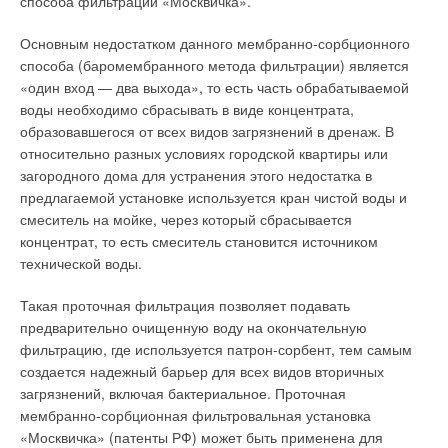
способа фильтрации «Москвичка».
Безнапорные трубы.
Самая широкая область применения
В сифонной системе горизонтальные трубопроводы
— внутренняя канализация зданий. Используются трубы из
ливнестока могут быть проложены без уклона. Диаметры
Основным недостатком данного мембранно-сорбционного
ПВХ и ПП, реже — из ПЭ (в силу меньшей пригодности). Для
труб сифонной системы меньше диаметров самотечной
способа (баромембранного метода фильтрации) является
наружной канализации и сливных стоков — безнапорных и
системы. Напорный режим работы сифонных трубопроводов
«один вход — два выхода», то есть часть обрабатываемой
напорных канализаций малого давления — применяют
обеспечивают высокую гибкость в их трассировке, и
воды необходимо сбрасывать в виде концентрата,
трубы из ПЭ и ПВХ большего диаметра, чем трубы для
позволяет поместить стояк системы максимально близко к
образовавшегося от всех видов загрязнений в дренаж. В
водоснабжения и отопления.
приемным колодцам наружных канализационных сетей.
относительно разных условиях городской квартиры или
Поэтому для сифонной системы требуется меньший объем
загородного дома для устранения этого недостатка в
Нормативных документов для труб внешней канализации не
земляных работ для подключения к наружным сетям.
предлагаемой установке используется кран чистой воды и
существует. Исключение составляет ГОСТ на трубы и
смеситель на мойке, через который сбрасывается
соединительные детали для внутренних канализаций
Напорный режим работы сифонного ливнестока позволяет
концентрат, то есть смеситель становится источником
зданий, которые в данном случае рассматриваются не
включить дождевые стоки в системы вторичного
технической воды.
отдельно, а в качестве единой системы. Удельная длина
использования. Скорости потока в трубах сифонной системы
труб во внутренней канализации здания не столь
достигают 5–10 м/с, что обеспечивает эффект
Такая проточная фильтрация позволяет подавать
значительна. Большее место занимают соединительные
самоочищения, легко удаляя из трубы все загрязнения. В
предварительно очищенную воду на окончательную
«двойники», «тройники». Внутри одного здания применяется
сифонном водостоке важно предотвратить поступление
фильтрацию, где используется патрон-сорбент, тем самым
около 30 типов соединительных деталей.
воздуха внутрь системы. Сифонный эффект возможен при
создается надежный барьер для всех видов вторичных
заполнении системы водой от 60 %. При меньшем
загрязнений, включая бактериальное. Проточная
Сравнительные свойства труб
заполнении труб, система работает в пульсирующем
мембранно-сорбционная фильтровальная установка
режиме.
«Москвичка» (патенты РФ) может быть применена для