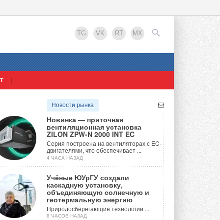
TG
VK
RT
MX
Т
EN
Новости рынка
Новинка — приточная
вентиляционная установка
ZILON ZPW-N 2000 INT EC
Серия построена на вентиляторах с EC-
двигателями, что обеспечивает ...
4 ЧАСА НАЗАД
Учёные ЮУрГУ создали
каскадную установку,
объединяющую солнечную и
тующие, Системы дымоудаления
емы
геотермальную энергию
Природосберегающие технологии ...
6 ЧАСОВ НАЗАД