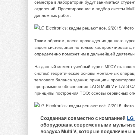
семестра в лаборатории будут заниматься студент
приводят в баланс объём воздуха во всех режи
отделений. Проектирование и подбор систем Mult
контроль необходим для достижения точных значе
дипломных работ.
установленные значения должны быстро достигат
2. Регулирование давления.
Для регулирования
канале должна быть разработана индивидуальная 
Таким образом, после прохождения данного курса
отличие от дифференциального регулирования с 
видом систем, зная не только как проектировать,
параметров по расходу воздуха позволяет добит
определённо поможет им в дальнейшей деятельн
системы управления.
На данный момент учебный курс в МГСУ включае
3. Осуществление контроля в помещениях с п
систем; теоретические основы монтажных операци
помещений с потенциально опасной средой преду
теплового баланса здания; принципы проектиров
быстродействующие регуляторы расхода, регуля
программное обеспечение LATS Multi V и LATS C
шкафов, включая систему мониторинга.
принципы построения ТЭО; основы сервисных оп
4. Регулирование при помощи централизован
должны обладать возможностью подключения к об
системах должен быть предусмотрен интерфейс,
Созданная совместно с компанией
LG 
Помимо аналоговых входов и выходов, обеспечи
оборудована современными мультиз
приобретает всё большую актуальность. Причиной
воздуха Multi V, которые подключены
затраты на электромонтажные работы.