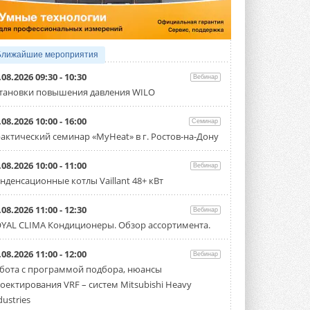
производительностью от 22,4 до 56 кВт.
Суммарная длина трубопроводов ...
3 АВГУСТА 2026
«СиСофт Девелопмент» подвел
Ближайшие мероприятия
итоги конкурса студенческих
проектов «ТИМ-лидеры 2026»
.08.2026 09:30 - 10:30
Вебинар
Новый сезон конкурса «ТИМ-лидеры»
тановки повышения давления WILO
стартует уже в сентябре 2026 года ...
3 АВГУСТА 2026
.08.2026 10:00 - 16:00
Семинар
«Русклимат» укрепляет
актический семинар «MyHeat» в г. Ростов-на-Дону
партнёрство за Уралом
Президент Омского землячества в
.08.2026 10:00 - 11:00
Вебинар
Москве Михаил Тимошенко посетил
Омск с трёхдневным рабочим визитом ...
нденсационные котлы Vaillant 48+ кВт
31 ИЮЛЯ 2026
.08.2026 11:00 - 12:30
Вебинар
Carrier модернизирует
YAL CLIMA Кондиционеры. Обзор ассортимента.
флагманский чиллер AquaEdge
19XR
Чиллер получил новую версию,
.08.2026 11:00 - 12:00
Вебинар
работающую на хладагенте R1234ze ...
бота с программой подбора, нюансы
31 ИЮЛЯ 2026
оектирования VRF – систем Mitsubishi Heavy
Mitsubishi расширяет
dustries