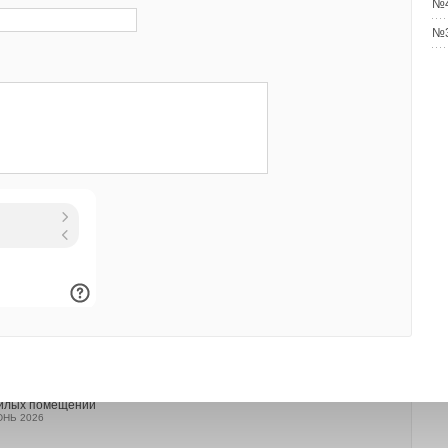
№4
№3
воздуха: исследовательские учреждения, лаборатории с
фермы; операционные и стерильные помещения в
ения в фармацевтической области и в сфере по
о специальными требованиями по контролю расхода
защиты от протечек 2026
НЬ 2026
эффекта на систему противодымной вентиляции в многоэтажных
х
НЬ 2026
метров информационных потоков и типов вычислительных
нергоэффективность систем обеспечения микроклимата центров
нных
НЬ 2026
 без компромиссов: новые приточно-вытяжные установки SHUFT
артиры и частного дома
НЬ 2026
илых помещений
НЬ 2026