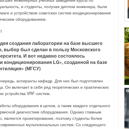
высших инженерных учебных заведений курсы по
уальность, и студенты, получая диплом инженера, были
атории опасных и ядовитых смесей.
умаге и устройством советских систем кондиционирования
тическим оборудованием.
торые могут повлечь за собой возгорание или даже
допускают распространение брызг и всякого рода
дея создания лаборатории на базе высшего
но, выбор был сделан в пользу Московского
ерситета. И вот недавно состоялось
и кондиционирования LG», созданной на базе
нтиляция» (МГСУ)
чивается особой конструкцией вытяжного шкафа, для
уха обязательно. Хотя и существует множество различных
очередь, аспиранты кафедр. Для них был подготовлен
нь системы по контролю и регулированию расхода воздуха
. Он включает в себя ряд теоретических и практических
ия.
ю устройства VRF-систем.
етров рабочей среды, можно предложить множество
боты оборудования в целом, а также каждого отдельного
нкции регулирования расхода воздуха и контроля
ервисной диагностике оборудования. Однако главным
альные подходы в осуществлении управления:
о, является проектирование, поэтому студенты более
 современных мультизональных систем. Со следующего
.
Воздушные системы управления контролируют и