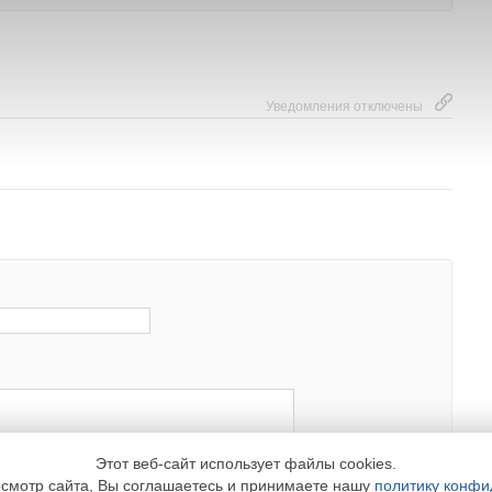
Уведомления отключены
Подписка
Реклама
Информ
На новости
Реклама в журнале СОК
Реквизиты
На журнал СОК
Реклама на сайте
Пользовате
Новости на ваш сайт
Рассылка
Политика к
Медиакит
Этот веб-сайт использует файлы cookies.
смотр сайта, Вы соглашаетесь и принимаете нашу
политику конфи