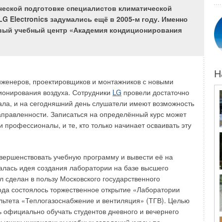
ческой подготовке специалистов климатической
привести к вредной или даже опасной для жизни
G Electronics задумались ещё в 2005-м году. Именно
ния. Именно поэтому системы вентиляции и
ервый учебный центр «Академия кондиционирования
ддержании безопасных рабочих условий для персонала
удет просто открыть окно и проветрить помещение.
ругих немаловажных факторов, таких как турбулентность,
ха, уровень шума и, более того, постоянно
Н
х.
нженеров, проектировщиков и монтажников с новыми
ионирования воздуха. Сотрудники
LG
провели достаточно
ала, и на сегодняшний день слушатели имеют возможность
аправленности. Записаться на определённый курс может
нут благодаря системе управления расходом воздуха,
 профессионалы, и те, кто только начинает осваивать эту
 в себя панель управления VAV с регуляторами расхода
ество удаляемого воздуха в вытяжных шкафах. В
 помещении, регуляторы приводят в баланс соотношение
овершенствовать учебную программу и вывести её на
 функциональность вытяжных шкафов. Это гарантирует не
алась идея создания лаборатории на базе высшего
 затрат на вентиляцию в целом.
л сделан в пользу Московского государственного
года состоялось торжественное открытие «Лаборатории
льтета «Теплогазоснабжение и вентиляция» (ТГВ). Целью
 официально обучать студентов дневного и вечернего
и по защите персонала в лаборатории, а именно: