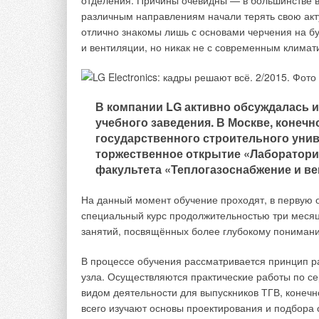
отделения. Причины очевидны — в большинстве 
различным направлениям начали терять свою акт
1. Предотвращают выброс в помещение лабор
отлично знакомы лишь с основами черчения на б
и вентиляции, но никак не с современным клима
2. Предотвращают изменения в атмосфере, ко
взрыв.
3. Защищают от брызг — вытяжные шкафы не 
В компании LG активно обсуждалась и
выделений от больных людей.
учебного заведения. В Москве, конеч
государственного строительного унив
торжественное открытие «Лаборатори
факультета «Теплогазоснабжение и ве
В то время как защита от вредных частиц обеспе
первых двух пунктов регулирование расхода возд
На данный момент обучение проходят, в первую 
требований для лабораторий, на сегодняшний де
специальный курс продолжительностью три месяца
полностью охватывают общие стратегии управлен
занятий, посвящённых более глубокому понимани
Исходя из конструкции вытяжных шкафов и парам
В процессе обучения рассматривается принцип ра
решений. Система управления сочетает в себе фу
узла. Осуществляются практические работы по с
энергетических затрат и предполагает индивиду
видом деятельности для выпускников ТГВ, конечн
всего изучают основы проектирования и подбора
1. Управление расходом воздуха в помещении