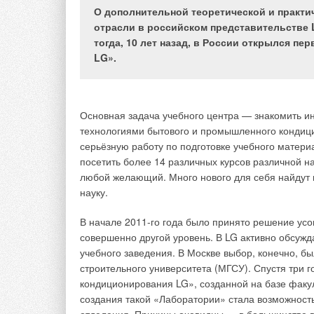
О дополнительной теоретической и практи
Химическая авария в лаборатории может быстро 
отрасли в российском представительстве L
концентрации вредных веществ в воздухе помеще
тогда, 10 лет назад, в России открылся п
кондиционирования играют важнейшую роль в по
LG».
лаборатории. В случае инцидента недостаточно б
Кратность воздухообмена — одно, но есть ряд и д
тепловые источники, скорость поступающего возду
изменяющийся расход воздуха в вытяжных шкафа
Основная задача учебного центра — знакомить и
технологиями бытового и промышленного кондиц
Управление расходом воздуха
серьёзную работу по подготовке учебного матери
посетить более 14 различных курсов различной н
Высокий уровень безопасности может быть достиг
любой желающий. Много нового для себя найдут и
схематично показанной на рисунке. Она включает
науку.
воздуха, которая увеличивает или снижает колич
соответствии с требуемым уровнем разряжения в
В начале 2011-го года было принято решение ус
приточного и вытяжного воздуха, не ограничивая
совершенно другой уровень. В LG активно обсужд
только безопасность в помещении, но и снижение
учебного заведения. В Москве выбор, конечно, бы
строительного университета (МГСУ). Спустя три 
Управление вытяжными шкафами
кондиционирования LG», созданной на базе факу
создания такой «Лаборатории» стала возможность
Вытяжные шкафы выполняют определённые функци