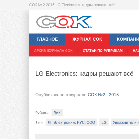
СОК № 2 2015 LG Electronics: кадры решают всё
Мероприятия по осуществлению бе
ГЛАВНОЕ
ЖУРНАЛ СОК
КОМПАН
Опубликовано в журнале
СОК №2 | 2015
АРХИВ ЖУРНАЛА СОК
СТАТЬИ ПО РУБРИКАМ
НА
ВиК
Рубрика
:
LG Electronics: кадры решают всё
Автоматика, регуляторы, модули, термостаты,...
Тэги
:
Безопасность и эффективное использован
Опубликовано в журнале
СОК №2 | 2015
требованиями к техническому оснащению л
имеет первостепенное значение и должна б
ВиК
Рубрика
:
особенно актуально для рабочих мест, под
вентиляции и кондиционирования для обес
ЛГ Электроникс РУС, ООО
LG
Увлажнители, 
Тэги
: