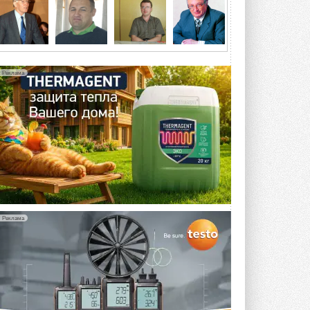
4 АВГУСТА 2026
Тепловые насосы в связке с
солнечной генерацией и
накопителем снижают
потребление на 60%
Реклама
Исследователи из Италии установили ...
4 АВГУСТА 2026
«РУСКЛИМАТ Fest 2026» в Уфе
собрал свыше 700 профи
климатической отрасли
Организатором выступил торгово-
производственный холдинг ...
3 АВГУСТА 2026
«Датарк» испытал модульный
ЦОД с плотностью 54 кВт на
Реклама
стойку
Испытания прошли на собственной
производственной площадке и были ...
3 АВГУСТА 2026
Samsung выпускает VRF-
систему DVM на R32
Линейка включает семь типоразмеров