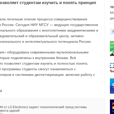
озволяет студентам изучить и понять принцип
10
Мо
да
ала логичным этапом процесса совершенствования
информацию о: заданных и фактических параметрах
 в России. Сегодня НИУ МГСУ — ведущее государственное
ых неисправностях; подробных сведениях об ошибках;
нального образования с многолетними академическими и
ное воздушное управление); режимах работы; положении
довательский и образовательный центр, активно
рости потока поступающего воздуха (для управления
ионального и интеллектуального потенциала России.
аляемого воздуха (для управления вытяжным шкафом).
ория» оборудована современными мультизональными
параметры по умолчанию: режим работы; смена
оторые подключены к внутренним блокам. Всё
анной системой BMS и панелью управления;
о позволяет студентам изучить и полностью понять
вления в помещении; сигналы об изменении
й программы студенты смогут ознакомиться с
шняя температура и мониторинг давления).
неров и системами диспетчеризации, включая работу с
помещение должно соблюдаться с учётом всех
ающихся безопасности на рабочем месте и защиты
рат на энергопотребление играет важнейшую роль в
 от LG Electronics задает технологический тренд системы
хом обеспечивает высокий уровень энергоэффективности,
мента зданий
20