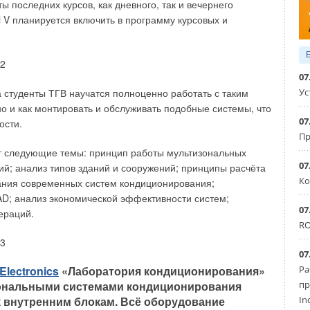
ы последних курсов, как дневного, так и вечернего
мах работы вытяжных шкафов и помещения. Стабильный
i V планируется включить в программу курсовых и
ний объёма и расхода воздуха. Более того,
ься и поддерживаться на заданных режимах.
 перепада давления в помещении или вентиляционном
07
стратегия управления. Каскадное регулирование, в
Ус
 студенты ТГВ научатся полноценно работать с таким
регулирующей заслонкой, без учёта каких-либо
 но и как монтировать и обслуживать подобные системы, что
ься большей стабильности, чем самые быстродействующие
07
ости.
Пр
т следующие темы: принцип работы мультизональных
отенциально взрывоопасной средой (ATEX).
Для
07
й; анализ типов зданий и сооружений; принципы расчёта
смотрены особые элементы управления, такие как:
Ко
ания современных систем кондиционирования;
торы давления в помещении и регуляторы вытяжных
AD; анализ экономической эффективности систем;
07
ераций.
RO
ной системы BMS.
Комплексные системы безопасности
орудованию более высокого класса. В такого рода
07
 предоставляющий более гибкие варианты подключения.
Ра
Electronics
«Лаборатория кондиционирования»
вающих передачу данных, использование цифровых сетей
пр
ональными системами кондиционирования
 того является прозрачность данных и крайне низкие
In
 к внутренним блокам. Всё оборудование