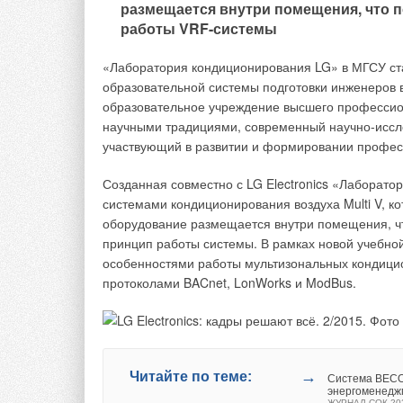
размещается внутри помещения, что п
работы VRF-системы
«Лаборатория кондиционирования LG» в МГСУ ст
Централизованная система BMS может выдавать 
образовательной системы подготовки инженеров
расхода воздуха и давления в помещении; местн
образовательное учреждение высшего профессио
положении отсекающих заслонок (оптимизирован
научными традициями, современный научно-иссле
экранов (для управления вытяжным шкафом); ско
участвующий в развитии и формировании професс
вытяжным шкафом); установленных значениях уд
Созданная совместно с LG Electronics «Лаборат
Централизованная система BMS может задавать 
системами кондиционирования воздуха Multi V, к
приоритета работы установок между централизов
оборудование размещается внутри помещения, чт
переключение между заданными параметрами да
принцип работы системы. В рамках новой учебно
установленных параметров расхода воздуха (вне
особенностями работы мультизональных кондицио
протоколами BACnet, LonWorks и ModBus.
Снижение затрат энергопотребления
Поступление приточного и вытяжного воздуха в 
национальных и международных стандартов, кас
окружающей среды. Как следствие, снижение зат
→
Читайте по теме:
Система BECON
системах вентиляции. Система управления возду
энергоменедж
ЖУРНАЛ СОК 20