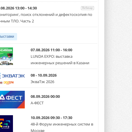
направление систем
охлаждения для ЦОД
.08.2026 13:00 - 14:30
Вебинар
Mitsubishi Electric создаёт в США новую
компанию MEHITS US Inc. ...
ниторинг, поиск отклонений и дефектоскопия по
31 ИЮЛЯ 2026
нным ТЛО. Часть 2
США запретили использование
иностранных инверторов
Выставки
28 июля 2026 года Федеральная
комиссия по связи США (FCC) обновила
свой специальный перечень Covered ...
07.08.2026 11:00 - 16:00
31 ИЮЛЯ 2026
LUNDA EXPO: выставка
инженерных решений в Казани
Уже через месяц в России
можно будет устанавливать
солнечные панели в МКД
08 - 10.09.2026
С 1 сентября снимается запрет на
ЭкваТэк 2026
микрогенерацию в многоквартирных ...
30 ИЮЛЯ 2026
08.09.2026 00:00
Канальные вентиляторы с ЕС-
А-ФЕСТ
двигателями Sysimple TRS EC
Poti
Новинка от Системэйр —
10.09.2026 09:30 - 17:30
прямоугольный канальный ...
30 ИЮЛЯ 2026
48-й Форум инженерных систем в
Москве