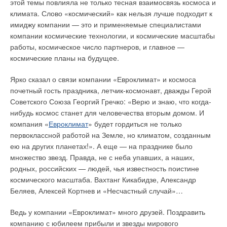
нового оборудования с улучшеными эксплуатационными
этой темы повлияла не только тесная взаимосвязь космоса и
характеристиками.
Еще раз о трагедии в аквапарке «Трансвааль Парк».
климата. Слово «космический» как нельзя лучше подходит к
имиджу компании — это и применяемые специалистами
К вопросу выбора расчетных температур систем
Этим принципом руководствуется научно-производственная
компании космические технологии, и космические масштабы
независимого отопления и горячего водоснабжения
фирма «Экотон» (г. Белгород, Россия, г. Харьков, Украина) в
работы, космическое число партнеров, и главное —
(взгляд на проблему проектанта-изготовителя
своей повседневной деятельности. Фирма выпускает
теплообменного оборудования)
космические планы на будущее.
высокоэффективные аэраторы, канализационные
Как оценить надежность VRF-систем кондиционирования
механизированные решетки с прозором от 3 мм, прессы
Ярко сказал о связи компании «Евроклимат» и космоса
воздуха?
винтовые отжимные, ленточные фильтр-прессы,
почетный гость праздника, летчик-космонавт, дважды Герой
Кондиционеры в системе «умного дома»: новый
полимерный нетканый фильтрующий материал, дренажные
Советского Союза Георгий Гречко: «Верю и знаю, что когда-
контроллер G-50A «Мицубиси Электрик».
трубофильтры; водосливы, полупогружные доски,
нибудь космос станет для человечества вторым домом. И
Котлы ROCA — надежные, экономичные, долговечные.
центральные стаканы-отражатели; погружные центробежные
компания «
Евроклимат
» будет гордиться не только
насосы с гидроприводом; трубы из стеклопластика.
Критерии выбора горизонтальных тепловых завес:
первоклассной работой на Земле, но климатом, созданным
скорость истечения и тепловая мощность.
ею на других планетах!». А еще — на празднике было
Внедрение этой продукции позволяет существенно повысить
множество звезд. Правда, не с неба упавших, а наших,
Металлопластиковые трубы HEWING нового поколения.
эффективность работы сооружений водоочистки и получить
родных, российских — людей, чья известность поистине
Новая концепция комбинированных труб от «ФРЭНКИШЕ»
ощутимый экономический эффект. К примеру,
космического масштаба. Вахтанг Кикабидзе, Александр
канализационные механизированные решетки
Новый модельный ряд сплит-систем канального типа
Беляев, Алексей Кортнев и «Несчастный случай»…
ELECTRA.
(сороудерживающие устройства), по сравнению со
стандартными решетками, позволяют задерживать гораздо
Ведь у компании «Евроклимат» много друзей. Поздравить
О нормировании тепловой защиты зданий.
большее количество отбросов.
компанию с юбилеем прибыли и звезды мирового
Прессовые фитинги TIEMME для металлопластиковой