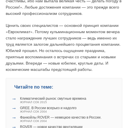
счастливы, ибо нам выпала великая честь — делать погоду в
Торгово-развлекательный комплекс «Золотой Вавилон»:
подвижных пластин, выполненных в ступенчатой форме.
взгляд изнутри.
России!». Любые достижения компании — это прежде всего
высокий профессионализм сотрудников.
Циркуляционные насосы WILO для систем отопления.
Подвижные пластины размещены между неподвижными и
Что необходимо, чтобы отопить турбазу или яхт-клуб?
совершают плоскопараллельное вращение, перемещая
Ценить своих специалистов — основной принцип компании
задержанные отбросы в область выгрузки. Фиксированный
Что нужно знать при выборе электростанции
«Евроклимат». Потому кульминационным моментом вечера
размер прозоров обеспечивается прокладками с низким
стало награждение лучших сотрудников — ведь именно их
Энергосберегающая технология «Тепловое Зеркало»
коэффициентом трения.
труд является залогом дальнейшего процветания компании.
Юбилей прошел. Но осталось ощущение праздника,
Скорость работы решетки устанавливается блоком
приятные воспоминания о встречах со старыми и новыми
электронного управления с датчиком уровня таким образом,
друзьями. Впереди — новые юбилеи, круглые даты. И
что на рабочей поверхности образуется слой загрязнений,
BAXI. Продукция для мирового рынка.
космические масштабы предстоящей работы.
создающий дополнительный процеживающий эффект,
превышающий действие прозоров решетки.
СОК №6 | 2004
49130
0
0
Читайте по теме:
Материал решетки — нержавеющая сталь. Одной из
→
важнейших задач, стоящих перед предприятиями отрасли,
Климатический рынок: смутные времена
Рубрика
Тэги
Автор
ЖУРНАЛ СОК 2015
является экономичное и эффективное обезвоживание
→
GREE. В России всерьез и надолго
осадков. НПФ «Экотон» совместно с НПО «ЛИТ» (Москва)
ЖУРНАЛ СОК 2004
→
предлагает комплекс оборудования для обезвоживания
Фанкойлы ROVER — немецкое качество в России.
ЖУРНАЛ СОК 2004
Высокий уровень обслуживания клиентов
осадков на основе ленточных фильтр-прессов собственного
→
ROVER — новое качество вентиляции