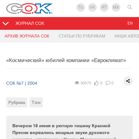
TG
VK
RT
MX
ЖУРНАЛ СОК
EN
АРХИВ ЖУРНАЛА СОК
СТАТЬИ ПО РУБРИКАМ
НАШИ АВТ
«Экватэк-2004»: главная тема —
энергоресурсосбережение
«Космический» юбилей компании «Евроклимат»
СОК №7 | 2004
31549
0
0
СОК №7 | 2004
30575
0
0
Рубрика
Рубрика
Тэги
С 1 по 4 июня в московском «Гостинном дворе»
прошла 6-я Международная выставка-конгресс
«Вода: Экология и технология. Экватэк-2004». Эта
Вечером 18 июня в уютную тишину Красной
выставка лидирует среди аналогичных
Пресни ворвались мощные звуки духового