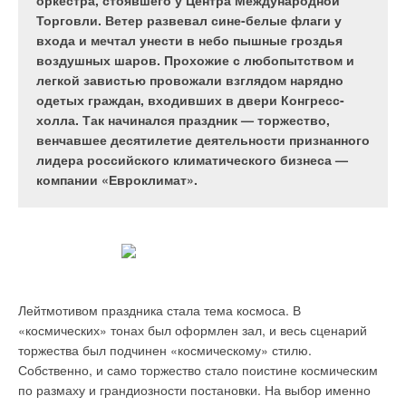
мероприятий в России и странах СНГ. В ней
оркестра, стоявшего у Центра Международной
приняли участие более 380 российских и
Торговли. Ветер развевал сине-белые флаги у
зарубежных фирм из 25 стран, которые привезли
входа и мечтал унести в небо пышные гроздья
Оформить подписку
в Москву свои новейшие разработки
воздушных шаров. Прохожие с любопытством и
оборудование, технологии и ноу-хау для
легкой завистью провожали взглядом нарядно
Отправить ссылку другу
совершенствования водопользования. Одним из
одетых граждан, входивших в двери Конгресс-
Журнал С.О.К. № ,
основных вопросов выставки стало
холла. Так начинался праздник — торжество,
энергоресурсосбережение.
венчавшее десятилетие деятельности признанного
BAXI. Продукция для мирового рынка.
лидера российского климатического бизнеса —
RAUBASIC press от REHAU — трубопроводная система
компании «Евроклимат».
для водоснабжения и отопления
ROVER — новое качество вентиляции
Systemair — по принципу «прямого пути»
VRV-House — система, работающая при низких
Оборудование для очистки сточных вод
температурах.
Блочные и комнатные контроллеры
Традиционные технологии очистки природных и сточных вод,
Лейтмотивом праздника стала тема космоса. В
как в отношении достигаемого ими качества, так и в
«космических» тонах был оформлен зал, и весь сценарий
Водонагреватели ATLANTIC, популярные и новые.
отношении уровня энергозатрат, испытывают ощутимый
торжества был подчинен «космическому» стилю.
Все дело в трубе!
кризис. Поэтому первоочередной задачей предприятий
Собственно, и само торжество стало поистине космическим
Достоинства и недостатки различных видов технической
является совершенствование существующего и создание
по размаху и грандиозности постановки. На выбор именно
теплоизоляции. Опыт применения.