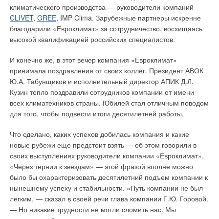
климатического производства — руководители компаний
трубы.
Затраты на удаление и хранение отбросов постоянно растут,
CLIVET
,
GREE
, IMP Clima. Зарубежные партнеры искренне
Применение стеклопластиковых труб и новых
т.к. требования к эффективности работы станций по очистке
благодарили «Евроклимат» за сотрудничество, восхищаясь
композиционных материалов для инженерных сетей
сточных вод и к качеству очищенной сточной воды все время
высокой квалификацией российских специалистов.
водоснабжения и водоотведения.
ужесточаются. При использовании канализационных
Проблемы и решения при внедрении технологии
механизированных решеток в комплекте с винтовым
И конечно же, в этот вечер компания «Евроклимат»
комплексонной обработки воды. Опыт Удмуртского
отжимным прессом удельные затраты на извлечение из
принимала поздравления от своих коллег. Президент АВОК
государственного университета.
сточных вод 1 т отбросов снижаются по меньшей мере в 2
Ю.А. Табунщиков и исполнительный директор АПИК Д.Л.
Проблемы энергосбережения при проектировании и
раза.
Кузин тепло поздравили сотрудников компании от имени
эксплуатации систем вентиляции и кондиционирования
всех климатехников страны. Юбилей стал отличным поводом
воздуха.
Канализационные механизированные решетки «ЭКОТОН» —
для того, чтобы подвести итоги десятилетней работы.
современное отечественное оборудование, не уступающее
Пылесос в вашем доме или правда о встроенных
пылесосах.
по эффективности и надежности работы лучшим
Что сделано, каких успехов добилась компания и какие
зарубежным аналогам.
новые рубежи еще предстоит взять — об этом говорили в
С одной стороны — Запад, с другой стороны — Китай.
Анализ российского рынка бытовых смесителей.
своих выступлениях руководители компании «Евроклимат».
В разработке учтен опыт многолетней эксплуатации
«Через тернии к звездам» — этой фразой вполне можно
Семинар компании «Терморос»
подобных устройств на многих очистных сооружениях,
было бы охарактеризовать десятилетний подъем компании к
Система кондиционирования как часть интеллектуального
использованы новейшие достижения в области
нынешнему успеху и стабильности. «Путь компании не был
здания.
механической очистки сточных вод, высококачественные
легким, — сказал в своей речи глава компании Г.Ю. Горовой.
Сопровождающий обогрев трубопроводов.
материалы и конструкции. Сорозадерживающее полотно
— Но никакие трудности не могли сломить нас. Мы
ступенчатой решетки состоит из пакетов неподвижных и