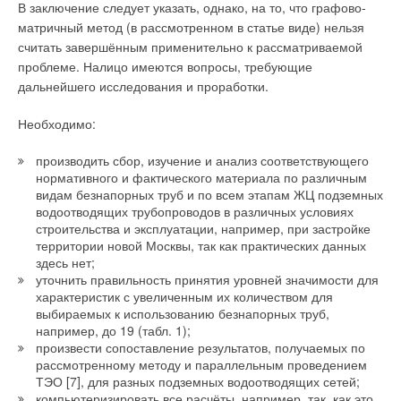
примерно в 1,5 раза легче аналогичной наполнительной
В заключение следует указать, однако, на то, что графово-
арматуры с сервоуправлением.
матричный метод (в рассмотренном в статье виде) нельзя
считать завершённым применительно к рассматриваемой
Внешний вид новой наполнительной арматуры показан на
проблеме. Налицо имеются вопросы, требующие
рис. 1 и 2. На рис. 1 изображено фото наполнительной
дальнейшего исследования и проработки.
арматуры нижней подводки, а на рис. 2 — фото
наполнительной арматуры боковой подводки.
Необходимо:
В простейшей наполнительной арматуре боковой подводки
производить сбор, изучение и анализ соответствующего
нормативного и фактического материала по различным
соотношение плеч рычага, соединяющего поплавок и
видам безнапорных труб и по всем этапам ЖЦ подземных
уплотнительную прокладку, составляет примерно 15 при
водоотводящих трубопроводов в различных условиях
ходе клапана примерно 3 мм. Такой ход вообще-то и не
строительства и эксплуатации, например, при застройке
нужен.
территории новой Москвы, так как практических данных
здесь нет;
Линейный участок графической зависимости расхода от
уточнить правильность принятия уровней значимости для
зазора между соплом и клапаном составляет примерно 40 %
характеристик с увеличенным их количеством для
выбираемых к использованию безнапорных труб,
диаметра сопла. Поэтому максимальный ход уплотняющей
например, до 19 (табл. 1);
прокладки в новой наполнительной арматуре при диаметре
произвести сопоставление результатов, получаемых по
седла сопла, равном 3,2 мм, выбран равным 1,2 мм. Этот
рассмотренному методу и параллельным проведением
максимальный рабочий ход является достаточно большим,
ТЭО [7], для разных подземных водоотводящих сетей;
чтобы беспрепятственно проскакивали механические
компьютеризировать все расчёты, например, так, как это