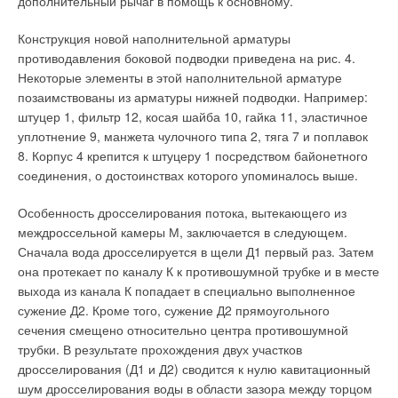
дополнительный рычаг в помощь к основному.
Конструкция новой наполнительной арматуры
противодавления боковой подводки приведена на рис. 4.
Некоторые элементы в этой наполнительной арматуре
позаимствованы из арматуры нижней подводки. Например:
штуцер 1, фильтр 12, косая шайба 10, гайка 11, эластичное
уплотнение 9, манжета чулочного типа 2, тяга 7 и поплавок
8. Корпус 4 крепится к штуцеру 1 посредством байонетного
соединения, о достоинствах которого упоминалось выше.
Особенность дросселирования потока, вытекающего из
междроссельной камеры М, заключается в следующем.
Сначала вода дросселируется в щели Д1 первый раз. Затем
она протекает по каналу К к противошумной трубке и в месте
выхода из канала К попадает в специально выполненное
сужение Д2. Кроме того, сужение Д2 прямоугольного
сечения смещено относительно центра противошумной
трубки. В результате прохождения двух участков
дросселирования (Д1 и Д2) сводится к нулю кавитационный
шум дросселирования воды в области зазора между торцом