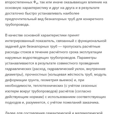
второстепенных Φ
, так или иначе оказывающих влияние на
Контроллер обеспечивает подачу теплоты в помещение в
кi
наполнительной арматуры от механических
основную характеристику и друг на друга и в результате
соответствии с данными по температуре от термостатов и
частиц обычно применяют фильтроэлементы с
достаточно быстро устанавливать наиболее
при необходимости переводит систему в режим экономии по
ячейками размером от 0,1 до 0,7 мм. Они
предпочтительный вид безнапорных труб для конкретного
графику или по желанию обслуживающего персонала.
устанавливаются в большинстве случаев в
трубопровода.
Контроллер открывает и закрывает электроприводы
центральных отверстиях штуцеров
клапанов контуров напольного или потолочного отопления/
наполнительных арматур. Иногда
В качестве основной характеристики принят
охлаждения по сигналам от термостатов.
применяются и внешние индивидуальные
интегрированный показатель, связанный с функциональной
фильтры
задачей для безнапорных труб — пропускать расчётные
Водоснабжение в помещении
расходы стоков в течение расчётного срока эксплуатации
Слово «относительная» отражает истинное положение
наружных водоотводящих трубопроводов. Параметры
Для монтажа системы водоснабжения были использованы
вещей. Все подобные наполнительные арматуры никогда не
устанавливаются в результате совместного проведения
металлопластиковые трубы MLQ в которых объединены
снабжались индивидуальными фильтрами для защиты их
гидравлических (расход, гидравлический уклон, внутренние
преимущества металлических и пластиковых решений и
запорно-регулирующих элементов от засорения и
диаметры), прочностных (кольцевая жёсткость труб, модуль
одновременно отсутствуют их недостатки. Пятислойная
разрушения механическими частицами. Почему? Диаметр
деформации грунта, геометрия выемок) и, при
композиционная труба состоит из продольно сваренной
отверстия сопла составлял величину порядка 3,0-3,5 мм, и
необходимости, теплотехнических (с учётом сезонных
трубы с внутренним и внешним слоем полиэтилена
ход клапана имел соизмеримые размеры. Поэтому зазор
изотерм вокруг трубопроводов) расчётов (согласно
повышенной термостойкости в соответствии с требованиями
между торцом сопла и рабочей поверхностью клапана при
действующим нормам) с использованием соответствующих
немецкого стандарта DIN 16833. Данное решение устойчиво
наполнении бачка был примерно равен диаметру сопла. В
подходов и, разумеется, с учётом пожеланий заказчика.
к воздействию коррозии и имеет коэффициент теплового
результате в момент интенсивного заполнения смывного
расширения, равный показателю для металлических труб,
бачка все механические загрязнения без задержки
Далее для составления семантической и математической