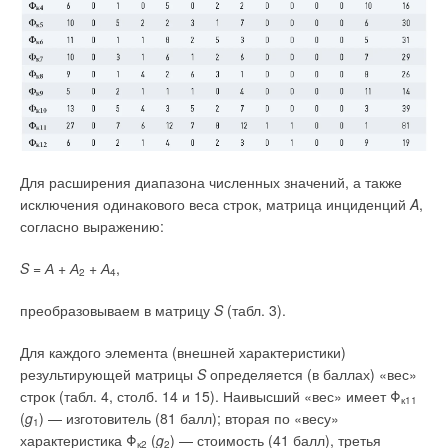
Площадь
: 2500 м
2
.
Цены на такую арматуру оказались также более высокими,
чем цены на арматуру, рассмотренную выше. Она условно
Проектировщик
: ООО «ГП «Проектировщик».
называется наполнительной арматурой с
сервоуправлением.
Используемые решения
: система промышленного
напольного отопления Uponor Magna; трубы Ecoflex из
Её особенность заключается в следующем. Клапан
сшитого полиэтилена PE-Xa; трубы Comfort Pipe Plus;
основного запорно-регулирующего элемента управляется с
модульные пластиковые коллекторы Uponor;
помощью миниатюрного гидроусилителя. Последний
потолочные панели Uponor Comfort для отопления/
Для расширения диапазона численных значений, а также
содержит миниатюрное сопло диаметром около 1 мм с
охлаждения; металлопластиковые трубы Uponor MLC
исключения одинакового веса строк, матрица инциденций
A
,
эластичной прокладкой и жиклёр сечением около 0,3 мм.
для водоснабжения; автоматика системы отопления/
согласно выражению:
Гидролиния между ними (или она же — междроссельная
охлаждения.
камера) подсоединена к поршневому устройству, на котором
S
=
А
+
А
+
А
,
2
4
закреплена основная уплотняющая прокладка.
Сроки реализации проекта
: январь-август 2015 года,
Уплотняющая прокладка сопла гидроусилителя жёстко
начало работы — второй квартал 2016 года.
преобразовываем в матрицу
S
(табл. 3).
связана посредством рычага с поплавком.
Местонахождение
: Россия, Ленинградская область,
Для каждого элемента (внешней характеристики)
пос. Аннолово.
результирующей матрицы
S
определяется (в баллах) «вес»
строк (табл. 4, столб. 14 и 15). Наивысший «вес» имеет Φ
к11
Площадь
: 2000 м
2
.
(
g
) — изготовитель (81 балл); вторая по «весу»
1
характеристика Φ
(
g
) — стоимость (41 балл), третья
к2
2