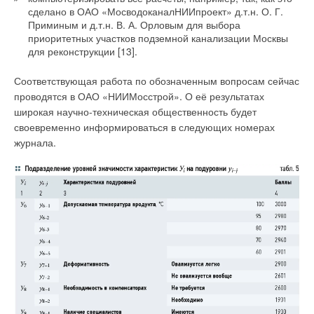
частицы, которые могут просочиться через 0,6-
сделано в ОАО «МосводоканалНИИпроект» д.т.н. О. Г.
Приминым и д.т.н. В. А. Орловым для выбора
миллиметровые ячейки фильтроэлемента,
приоритетных участков подземной канализации Москвы
использовавшегося в предыдущей конструкции аналогичной
для реконструкции [13].
наполнительной арматуры. Исходя из принципов той же
преемственности, длина большого плеча рычага в новой
Соответствующая работа по обозначенным вопросам сейчас
наполнительной арматуре принимается равной 63 мм. Тогда
проводятся в ОАО «НИИМосстрой». О её результатах
длина малого плеча составит 4-5 мм.
широкая научно-техническая общественность будет
своевременно информироваться в следующих номерах
Конструкция новой наполнительной арматуры
журнала.
противодавления нижней подводки приведена на рис. 3.