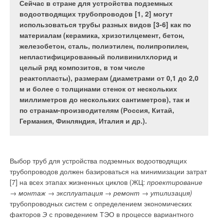
поверхности этих труб под действием воды
Сейчас в стране для устройства подземных
окисляются и медленно разрушаются или
водоотводящих трубопроводов [1, 2] могут
обрастают изнутри толстым слоем твёрдой массы
использоваться трубы разных видов [3-6] как по
Одной из важнейших задач при строительстве
окислов вперемежку с результатами деятельности
материалам (керамика, хризотилцемент, бетон,
производственного комплекса стало создание оптимально
микроорганизмов.
железобетон, сталь, полиэтилен, полипропилен,
комфортного микроклимата в рабочем помещении и
непластифицированный поливинилхлорид и
минимизация эксплуатационных затрат. Для достижения
целый ряд композитов, в том числе
поставленных целей было принято решение использовать
реактопласты), размерам (диаметрами от 0,1 до 2,0
собственные технологии, снижающие энергопотребление в
Следует отметить, что даже цинкование не обеспечивает
м и более с толщинами стенок от нескольких
среднем на 20 %: промышленное напольное отопление,
защиты внутренней поверхности стальных труб от
миллиметров до нескольких сантиметров), так и
потолочное охлаждение, современную систему
окисления. Опыт показывает, что наружные поверхности
по странам-производителям (Россия, Китай,
водоснабжения.
оцинкованных стальных труб со временем меняют свой цвет,
Германия, Финляндия, Италия и др.).
но не разрушаются под действием, например, конденсата.
Оптимальный климат в помещении и минимизация
Внутренние же поверхности стальных даже оцинкованных
энергопотребления
труб под действием активно протекающего потока очень
интенсивно разрушаются, а их поверхность покрывается
Выбор труб для устройства подземных водоотводящих
На заводе
Uponor
в Ленинградской области компания
массой, условно называемой «ржавчина». Последнее
трубопроводов должен базироваться на минимизации затрат
использовала инновационные технологии отопления,
связано с тёмно-бурым цветом налёта на внутренних
[7] на всех этапах жизненных циклов (ЖЦ:
проектирование
охлаждения, системы водоснабжения и вентиляции,
поверхностях труб.
→ монтаж → эксплуатация → ремонт → утилизация)
обеспечивающие максимальный комфорт и потребляющие
трубопроводных систем с определением экономических
минимум энергии.
Кусочки и крупные куски ржавчины отделяются от
факторов
Э
с проведением ТЭО в процессе вариантного