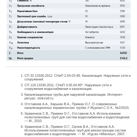
стенки. Косая шайба 10 в зависимости от того, как она будет
повёрнута, позволит наклонить наполнительную арматуру и
отодвинуть поплавок от стенки, за которую он может
цепляться. Подобная ситуация может также возникнуть из-за
коробления дна смывного бачка во время отжига.
Манжета чулочного типа 2 выполняет несколько функций.
Во-первых, её центральная часть служит в качестве
уплотняющей прокладки запорно-регулирующего элемента.
Во-вторых, она также совмещает роль обратного клапана,
препятствующего попаданию в водопроводную сеть воды из
СП 32.13330.2012. СНиП 2.04.03-85. Канализация. Наружные сети и
сооружения.
смывного бачка и воздуха из туалетного помещения в
СП 129.13330.2011. СНиП 3.05.04-85*. Наружные сети и
моменты падения давления в водопроводной сети ниже
сооружения водоснабжения и канализации.
атмосферного. В-третьих, манжета обеспечивает
Канализационные трубы для наружной канализации. Интернет-
ресурс: stokvod.ru.
формирование междроссельной камеры М под манжетой.
Отставнов А.А., Харькин В.А., Примин О.Г. О современных
Междроссельная же камера так называется потому, что
канализационных керамических трубах // Журнал С.О.К., №2/2015.
Храменков С.В., Примин О.Г., Отставнов А.А. Использование
вода, протекающая через неё, дросселируется сначала в
полиэтиленовых труб для систем водоснабжения и водоотведения.
— М., 2010.
зазоре между соплом С и уплотняющей прокладкой манжеты
Храменков С.В., Примин О.Г., Орлов В.А., Отставнов А.А.
2, а затем дросселируется в щели Д, образованной
Использование полиэтиленовых труб для реконструкции систем
водоснабжения и водоотведения. — М.: Изд-во «Миклош», 2007.
соответствующими выступами дефлектора 4 и штуцера 1.