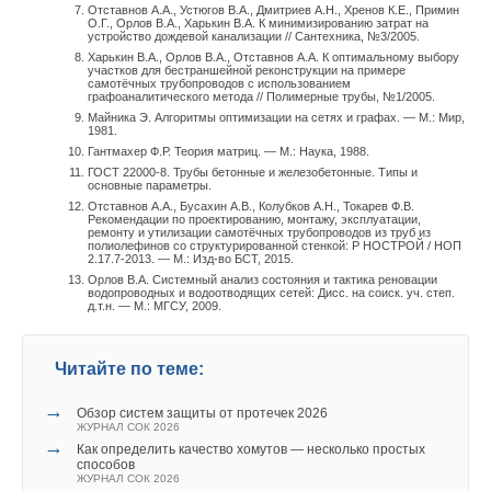
Отставнов А.А., Устюгов В.А., Дмитриев А.Н., Хренов К.Е., Примин
О.Г., Орлов В.А., Харькин В.А. К минимизированию затрат на
Манжета чулочного типа выполняет несколько
устройство дождевой канализации // Сантехника, №3/2005.
Харькин В.А., Орлов В.А., Отставнов А.А. К оптимальному выбору
функций. Её центральная часть служит в
участков для бестраншейной реконструкции на примере
качестве уплотняющей прокладки запорно-
самотёчных трубопроводов с использованием
графоаналитического метода // Полимерные трубы, №1/2005.
регулирующего элемента. Она также
Майника Э. Алгоритмы оптимизации на сетях и графах. — М.: Мир,
1981.
совмещает роль обратного клапана,
Гантмахер Ф.Р. Теория матриц. — М.: Наука, 1988.
препятствующего попаданию в
ГОСТ 22000-8. Трубы бетонные и железобетонные. Типы и
водопроводную сеть воды из смывного бачка
основные параметры.
и воздуха из помещения
Отставнов А.А., Бусахин А.В., Колубков А.Н., Токарев Ф.В.
Рекомендации по проектированию, монтажу, эксплуатации,
ремонту и утилизации самотёчных трубопроводов из труб из
полиолефинов со структурированной стенкой: Р НОСТРОЙ / НОП
Шток 3 своим нижним торцом прижимается к центральной
2.17.7-2013. — М.: Изд-во БСТ, 2015.
плоскости (к уплотняющей прокладке) манжеты 2 чулочного
Орлов В.А. Системный анализ состояния и тактика реновации
водопроводных и водоотводящих сетей: Дисс. на соиск. уч. степ.
типа и осуществляет закрытие или открытие клапана, то есть
д.т.н. — М.: МГСУ, 2009.
запорно-регулирующего органа. Верхний конец штока 3
контактирует с малым плечом рычага 6, а на конце большого
Читайте по теме:
плеча рычага шарнирно закреплена тяга 7. Поплавок 8
пошагово крепится к тяге 7 и скользит по стойке 4. В случае
→
Обзор систем защиты от протечек 2026
установки наполнительной арматуры в смывной бачок
ЖУРНАЛ СОК 2026
→
высотой более 350 мм, в торец стойки 4 вставляется
Как определить качество хомутов — несколько простых
способов
удлинитель 5. Крепление стойки-дефлектора 4 к корпусу 1
ЖУРНАЛ СОК 2026