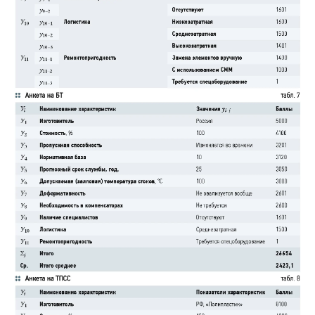
Удлинитель 5 позволяет сделать наполнительную арматуру
универсальной для использования в смывных бачках любой
высоты. Если бачок низкий, то арматура устанавливается без
удлинителя, а если высокий, то в торец стойки легко
вставляется удлинитель и автоматически фиксируется в
заданном положении.
Фильтр 12 вставляется со стороны нижнего торца штуцера 1
до упора. В случае его засорения он легко демонтируется и
после промывки снова устанавливается на место.
Уплотнительная прокладка 9 из эластичного материала
имеет конусность 120°, а шайба 10, выполненная из
пластмассы, скошена под углом около 6°. В бачках, стенки
которых сужаются кверху, поплавок может тереться об эти