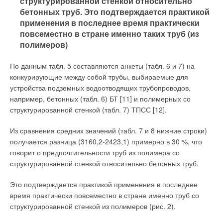
структурированной стенкой относительно
которой трудится автор статьи, удалось создать
бетонных труб. Это подтверждается практикой
сравнительно простую наполнительную арматуру
применения в последнее время практически
противодавления с хорошими характеристиками, в которой
повсеместно в стране именно таких труб (из
отсутствуют недостатки простейшей наполнительной
полимеров)
арматуры противодавления, описанные в начале текста. В
ней даже клапан сравнительно быстро закрывается, но без
По данным табл. 5 составляются анкеты (табл. 6 и 7) на
гидравлического удара. Она имеет очень хорошие данные
конкурирующие между собой трубы, выбираемые для
по шумовым показателям и практически длительное время
устройства подземных водоотводящих трубопроводов,
не имеет проблем с нарушением работы за счёт
например, бетонных (табл. 6) БТ [11] и полимерных со
механических загрязнений. Её габаритные размеры также
структурированной стенкой (табл. 7) ТПСС [12].
являются достаточно приемлемыми даже для узких смывных
бачков. В отличие от современных наполнительных арматур
Из сравнения средних значений (табл. 7 и 8 нижние строки)
она исключает подсос воды из смывного бачка и воздуха из
получается разница (3160,2-2423,1) примерно в 30 %, что
туалетного помещения в водопроводную сеть при падении в
говорит о предпочтительности труб из полимера со
ней давления ниже атмосферного. Кроме того, стоимость
структурированной стенкой относительно бетонных труб.
этой наполнительной арматуры существенно ниже
стоимости наполнительных арматур с сервоуправлением. То
Это подтверждается практикой применения в последнее
же можно сказать и о материалоёмкости.
время практически повсеместно в стране именно труб со
структурированной стенкой из полимеров (рис. 2).
Наконец, новая наполнительная арматура противодавления