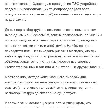
поверхности труб и с потоком воды устремляются к
проектирования. Однако для проведения ТЭО устройства
Эффективное отопление и охлаждение помещения
водоразборной арматуре, в том числе и к наполнительной
подземных водоотводящих трубопроводов (для всех
арматуре смывных бачков. По пути куски ржавчины дробятся
предлагаемым на рынке труб) имеющихся на сегодня норм
Для того чтобы снизить эксплуатационные затраты, компания
на более мелкие частицы, у большинства из которых размер
недостаточно.
при строительстве завода использовала современные
составляет около 0,05-0,8 мм.
технологии, не требующие по следующего обслуживания,
До сих пор выбор труб основывался в основном на каком-
что позволяет снизить потребность в регулярной очистке,
Для защиты запорно-регулирующих элементов
либо одном или нескольких, взятых произвольно, по мнению
замене деталей и окраски.
наполнительной арматуры от механических частиц обычно
проектировщика, основных характеристиках, приводимых
применяют фильтроэлементы с ячейками размером от 0,1
производителями той или иной трубы. Наиболее часто
Для организации отопления и охлаждения компания
до 0,7 мм. Они устанавливаются в большинстве случаев в
приводится пять-шесть характеристик. Очевидно, что при
применила решение для промышленных зданий — систему
центральных отверстиях штуцеров наполнительных арматур.
выборе труб недостаточно руководствоваться только таким
Uponor Magna, состоящую из нескольких отдельных
Иногда применяются и внешние индивидуальные фильтры.
объёмом характеристик, так как имеется достаточное
компонентов, таких как коллекторные группы, монтажные
Это бывает в случаях, когда необходимо задержать наряду с
количество важных в той или иной степени и других (табл. 1).
узлы и трубы Uponor Comfort Pipe Plus различного диаметра.
крупными и сравнительно мелкие механические частицы,
Для напольного отопления производственного цеха было
размер которых составляет примерно 0,1-0,2 мм. Такие
К сожалению, метода «оптимального выбора» для
использовано 5760 м труб Comfort Pipe Plus диаметром 25
фильтры относятся к разряду фильтров тонкой очистки, у
комплексного соотнесения между собой многочисленных
мм (греющие петли укладывались в железобетонную плиту
которых сравнительно низкая грязеёмкость. Поэтому их
важных (и не очень), на первый взгляд, характеристик
пола и крепились к нижней арматурной сетке с помощью
габариты являются относительно большими для увеличения
безнапорных труб до сих пор не существует.
клипс), административных помещений — 20 мм (петли
этого показателя.
укладывались в цементно-песчаную стяжку с добавлением
В связи с этим можно с уверенностью утверждать, что
пластификатора Uponor VD 450). Для потолочного
Опыт показывает, что фильтроэлементы грубой очистки с