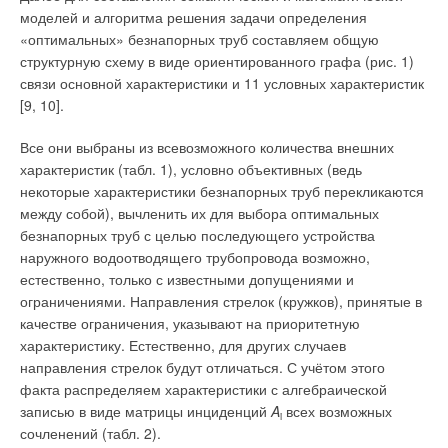
что позволяет продукту соответствовать всем санитарно-
проскакивали через сопло и щель между соплом и
моделей и алгоритма решения задачи определения
гигиеническим требованиям, предъявляемым к уровню
прокладкой, а большинство из них оседало на дне смывного
«оптимальных» безнапорных труб составляем общую
безопасности систем водоснабжения. Алюминиевая основа
бачка. Поэтому проектировщики и конструкторы считали, что
структурную схему в виде ориентированного графа (рис. 1)
трубы уменьшает эффект расширения при нагреве и
фильтр не нужен, поскольку и так всё проскакивает!
связи основной характеристики и 11 условных характеристик
обеспечивает изделию стабильную форму, что позволило
[9, 10].
легко и надёжно произвести монтаж.
Однако в последний момент заполнения бачка зазор между
торцом сопла и прокладкой уменьшается. Обычно он
Все они выбраны из всевозможного количества внешних
Срок службы системы при соблюдении температурных
уменьшается плавно. В этот зазор попадают механические
характеристик (табл. 1), условно объективных (ведь
режимов составляет 50 лет — эта отличная характеристика
частицы загрязнений и также плавно придавливаются
некоторые характеристики безнапорных труб перекликаются
при длительной эксплуатации была протестирована и
прокладкой к седлу и фиксируются на рабочей поверхности
между собой), вычленить их для выбора оптимальных
подтверждена российскими и европейскими сертификатами.
прокладки, мешая рабочему зазору сократиться до нулевых
безнапорных труб с целью последующего устройства
значений при малых усилиях со стороны поплавка. Это
наружного водоотводящего трубопровода возможно,
Применение современных решений при строительстве
первый недостаток
.
естественно, только с известными допущениями и
завода позволило, с одной стороны, эффективно
ограничениями. Направления стрелок (кружков), принятые в
использовать ресурсы, обеспечивая тем самым
Второй недостаток
простейшей наполнительной арматуры
качестве ограничения, указывают на приоритетную
безопасность и снижение эксплуатационных затрат, а с
противодавления заключается в следующем. Из-за упругости
характеристику. Естественно, для других случаев
другой — создать и поддерживать идеальный микроклимат
прокладки и наличия механических частиц, скапливающихся
направления стрелок будут отличаться. С учётом этого
рабочего помещения, благоприятный для здоровья
в зазоре и около входа воды в этот зазор, интенсивность
факта распределяем характеристики с алгебраической
сотрудников.
заполнения смывного бачка в последний момент его
записью в виде матрицы инциденций
A
всех возможных
i
заполнения существенно снижается. Поэтому ГОСТ 21485-
Пятислойная композиционная труба MLC
сочленений (табл. 2).
94 допускает после закрытия наполнительной арматуры