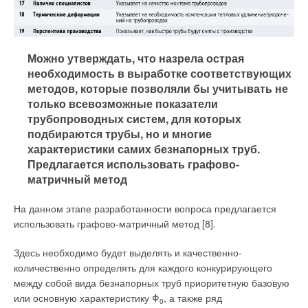
узлов и труб Uponor Comfort Pipe Plus
штока.
Теплоноситель к коллекторам промышленного напольного
Достоинствами простейшей наполнительной арматуры
отопления Magna подаётся с помощью теплоизолированных
противодавления является простота устройства и
Можно утверждать, что назрела острая
труб Uponor Ecoflex, проложенных под плитой пола.
относительная неприхотливость к загрязнению рабочей
необходимость в выработке соответствующих
Магистрали теплоснабжения вентиляционной установки и
жидкости.
методов, которые позволяли бы учитывать не
воздушных тепловых завес выполнены из труб MLC (общая
только всевозможные показатели
длина 400 м, диаметры от 25 до 75 м). Мощность такой
трубопроводных систем, для которых
системы достигает 160 кВт.
подбираются трубы, но и многие
характеристики самих безнапорных труб.
Для охлаждения помещения была использована потолочная
Предлагается использовать графово-
система Uponor, которая состоит из оцинкованных стальных
матричный метод
панелей со стекловолокнистым звукопоглощающим
покрытием. Мощность потолочных панелей Uponor
На данном этапе разработанности вопроса предлагается
составляет 92,5 Вт/м
2
при разнице температур воздуха и
использовать графово-матричный метод [8].
холодоносителя 10 °C.
Здесь необходимо будет выделять и качественно-
Автоматическая регулировка температуры поверхностного
количественно определять для каждого конкурирующего
отопления и охлаждения производственного комплекса была
между собой вида безнапорных труб приоритетную базовую
обеспечена с помощью системы автоматики Uponor,
или основную характеристику Φ
, а также ряд
состоящей из контроллеров и беспроводных термостатов.
0
Для защиты запорно-регулирующих элементов