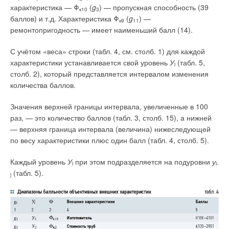
Заказчик
: «ААР Рус» (Technic One).
характеристика — Φ
(
g
) — пропускная способность (39
к10
3
баллов) и т.д. Характеристика Φ
(
g
) —
к9
11
Генподрядчик по проектированию и монтажу
: АО
ремонтопригодность — имеет наименьший балл (14).
«УльяновскТрансСтрой».
Монтажник напольного
отопления
: филиал АО «УльяновскТрансСтрой».
С учётом «веса» строки (табл. 4, см. столб. 1) для каждой
характеристики устанавливается свой уровень
У
(табл. 5,
i
Количество метров трубы Uponor: 5000 м.
столб. 2), который представляется интервалом изменения
количества баллов.
Значения верхней границы интервала, увеличенные в 100
Читайте по теме:
раз, — это количество баллов (табл. 3, столб. 15), а нижней
— верхняя граница интервала (величина) нижеследующей
→
Тёплые полы: современные решения и рыночные
В простейшей наполнительной арматуре рычагу с поплавком
по весу характеристики плюс один балл (табл. 4, столб. 5).
тенденции
приходится преодолевать приличное усилие, действующее
ЖУРНАЛ СОК ИЮНЬ 2019
→
Ученье — свет. Компании отрасли и их образовательные
на прокладку основного клапана, величиной порядка 6 Н при
Каждый уровень
У
при этом подразделяется на подуровни
у
i
i-
проекты
давлении в сети около 0,6 МПа. В наполнительной арматуре
(табл. 5).
ЖУРНАЛ СОК АПРЕЛЬ 2018
j
→
с сервоуправлением на прокладку сервоклапана при таком
Влияние теплонасосных систем на качество и
продолжительность жизни
же давлении уже действует усилие порядка 0,8 Н, то есть
ЖУРНАЛ СОК МАРТ 2018
→
почти на порядок меньше. В результате габариты такой
Новый термостат Uponor Smatrix Style — элегантность и
комфорт в доме
наполнительной арматуры, в том числе поплавка и рычага
ЖУРНАЛ СОК ЯНВАРЬ 2018
можно выполнить сравнительно малыми. Поэтому за
→
Проекты года. «Образцовый квартал будущего»