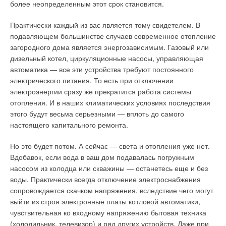
Котлы с эксплуатацией давления, превышающего 2,75 МПа,
более неопределенным этот срок становится.
должны иметь либо два считывающих прибора в
эксплуатации, либо одно форменное стекло (в исправном
Практически каждый из вас является тому свидетелем. В
состоянии) только в том случае, если есть два автономных
подавляющем большинстве случаев современное отопление
Табл. 3. Технические
прибора с показателями, которые постоянно доступны
загородного дома является энергозависимым. Газовый или
характеристики
Рис. 4. Установка систем
операторам. Среди потребителей, а именно, инженеров и
дизельный котел, циркуляционные насосы, управляющая
водонагревателей серии
«Логотерм» в
ограниченного количества людей, часто возникает
автоматика — все эти устройства требуют постоянного
Mega
непосредственной
замешательство между различными видами инструкций к
электрического питания. То есть при отключении
близости к месту
аппаратуре и минимальных эксплуатационных требований
электроэнергии сразу же прекратится работа системы
Бренд NIBE, который представляет российский
потребления горячей
для каждого.
отопления. И в наших климатических условиях последствия
производитель теплового оборудования — компания
воды
этого будут весьма серьезными — вплоть до самого
«ЭВАН», вышел на рынок водонагревателей косвенного и
Чрезвычайно важно устранить любые недоразумения и
настоящего капитального ремонта.
комбинированного нагрева сравнительно недавно, в 2008 г.
неправильные толкования инструкций и требований
Однако, за этот сравнительно недолгий срок достиг
аппаратуры для обеспечения безопасной и бесперебойной
Но это будет потом. А сейчас — света и отопления уже нет.
впечатляющих результатов — если в 2008 г. NIBE занимал
Рис. 5. Установка систем
работы. Изготовитель оборудования должен предоставить
Вдобавок, если вода в ваш дом подавалась погружным
долю в 1,3 %, то по результатам 2010-го — уже 11,3 %,
«Логотерм» в
помощь, обеспечить информацией и ответами на любые
насосом из колодца или скважины — останетесь еще и без
вплотную приблизившись к «старожилам» этого рынка.
специализированных
вопросы, имеющие отношение к оборудованию и его
воды. Практически всегда отключение электроснабжения
нишах
специфическим требованиям. Вопреки тому, что некоторые
сопровождается скачком напряжения, вследствие чего могут
Что же предлагает NIBE российскому рынку и в чем
потребители используют только считывающие приборы —
выйти из строя электронные платы котловой автоматики,
преимущества водонагревателей косвенного нагрева NIBE
Говоря о применении децентрализованных систем
размерные стекла, где отображается уровень воды для
чувствительная ко входному напряжению бытовая техника
по сравнению с продукцией других брендов? Продукция
отопления и горячего водоснабжения, необходимо
оператора, используются разные виды стекла:
(холодильник, телевизор) и ряд других устройств. Даже при