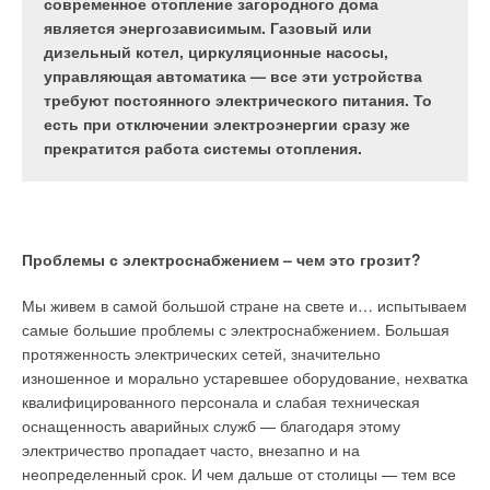
Email и Tetramat. Не отстали и остальные —
функцию поквартирного ИТП, с индивидуальной
современное отопление загородного дома
можно эффективно повысить общую
Viessmann, Vaillant, Buderus, Mora и др. Сейчас
настройкой режима потребления тепла и горячей
является энергозависимым. Газовый или
безопасность предприятия и исключить травмы у
отечественный рынок — это более 25 брендов.
воды для каждой квартиры.
дизельный котел, циркуляционные насосы,
сотрудников.
управляющая автоматика — все эти устройства
требуют постоянного электрического питания. То
есть при отключении электроэнергии сразу же
прекратится работа системы отопления.
Рис. 1. Квартирная
станция LogoComfort от
Табл. 1. Технические
Прямые показатели оборудования
Meibes
характеристики
косвенных
Предлагается придерживаться показателей уровней воды
Проблемы с электроснабжением – чем это грозит?
водонагревателей серии
согласно предписывающим рекомендациям, а также
Quattro
Рис. 2. Квартирная
конкретным требованиям. Существуют очень специфические
Мы живем в самой большой стране на свете и… испытываем
станция LogoH-Meter от
минимальные требования для энергетических паровых
самые большие проблемы с электроснабжением. Большая
Meibes
котлов, эксплуатируемых с рабочим давлением до 2,75 МПа
протяженность электрических сетей, значительно
и с рабочим давлением, превышающим эту величину.
изношенное и морально устаревшее оборудование, нехватка
Считается, что любая эксплуатируемая котельная с
квалифицированного персонала и слабая техническая
Табл. 2. Технические
давлением до 2,75 МПа должна иметь, по крайней мере,
оснащенность аварийных служб — благодаря этому
Рис. 3. Квартирная
характеристики
один считывающий прибор показателя воды.
электричество пропадает часто, внезапно и на
станция LogoFresh от
водонагревателей серии
неопределенный срок. И чем дальше от столицы — тем все
Meibes
Classic Spiro