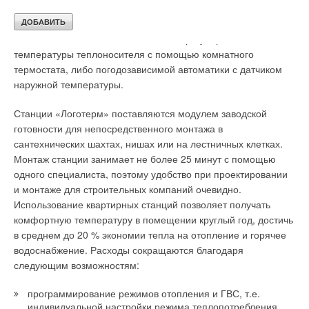
возможности для дальнейшего расширения опций перед
потребителем, а именно подключение контура теплых
полов, возможность автоматического регулирования
температуры теплоносителя с помощью комнатного
термостата, либо погодозависимой автоматики с датчиком
наружной температуры.
Станции «Логотерм» поставляются модулем заводской
готовности для непосредственного монтажа в
сантехнических шахтах, нишах или на лестничных клетках.
Монтаж станции занимает не более 25 минут с помощью
одного специалиста, поэтому удобство при проектировании
и монтаже для строительных компаний очевидно.
Использование квартирных станций позволяет получать
комфортную температуру в помещении круглый год, достичь
в среднем до 20 % экономии тепла на отопление и горячее
водоснабжение. Расходы сокращаются благодаря
следующим возможностям:
программирование режимов отопления и ГВС, т.е.
индивидуальной настройки режима теплопотребления