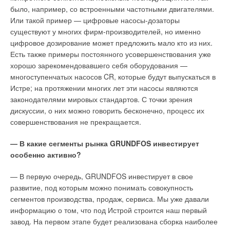
фитингом из металла: его можно использовать многократно,
которые накапливаются на теплообменнике и вентиляторе,
было, например, со встроенными частотными двигателями.
не заменяя ни прокладок, ни гайки, и по сравнению с
сильно снижают эффективность работы. Регулярная чистка
Или такой пример — цифровые насосы-дозаторы
другими системами Pexal Easy не уменьшает проходное
внутренних деталей пылесосом, таким образом, позволяет
существуют у многих фирм-производителей, но именно
сечение трубы в месте соединения, что позволяет
сэкономить до 30% электроэнергии.
цифровое дозирование может предложить мало кто из них.
использовать трубу меньшего диаметра.
Есть также примеры постоянного усовершенствования уже
Кондиционер для кухни
хорошо зарекомендовавшего себя оборудования —
А это значит, что вместо труб диаметром 20 мм теперь
многоступенчатых насосов CR, которые будут выпускаться в
В обычной квартире самым жарким помещением является
может быть использована труба 16 мм! Монтаж фитинга
Истре; на протяжении многих лет эти насосы являются
кухня. Чтобы облегчить жизнь людей, проводящих много
происходит быстро и просто, а инновационная система
законодателями мировых стандартов. С точки зрения
времени на кухне, компания «Мицубиси Электрик»
фиксации гайки на корпусе фитинга гарантирует надежное и
дискуссии, о них можно говорить бесконечно, процесс их
разработала специальный кухонный кондиционер. Его
безошибочное соединение фитинга с трубой. Также Valsir
совершенствования не прекращается.
внутренний блок изготовлен из нержавеющей стали, а все
представил посетителям выставки металлопластиковые,
внутренние детали защищены особыми
полипропиленовые и полиэтиленовые трубопроводы, новую
— В какие сегменты рынка GRUNDFOS инвестирует
маслоулавливающими фильтрами. Фильтры следует
линейку встраиваемых смывных бачков, системы теплого
особенно активно?
периодически менять по мере загрязнения (фильтры
пола, различные инструменты и аксессуары для систем
поставляются отдельно). При необходимости через
канализации и водоснабжения. Кроме того, посетители
— В первую очередь, GRUNDFOS инвестирует в свое
кондиционер в кухню можно подавать свежий воздух.
смогли увидеть пока что экзотическую для России
развитие, под которым можно понимать совокупность
Минимальная производительность кухонного кондиционера
продукцию, такую как звукопоглощающий канализационный
сегментов производства, продаж, сервиса. Мы уже давали
составляет 7,5 кВт (модель PCA-P3HA). Это значит, что
трубопровод Silere.
информацию о том, что под Истрой строится наш первый
размер кухни и тепловыделения должны быть достаточно
завод. На первом этапе будет реализована сборка наиболее
Оборудование для кондиционирования и вентиляции
большими.