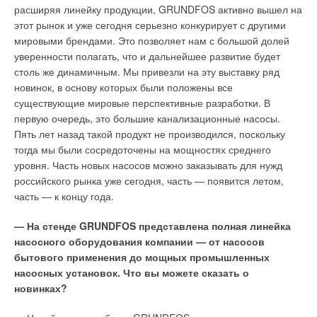
Эта фирма, основанная в 1965 г., вначале сконцентрировала
расширяя линейку продукции, GRUNDFOS активно вышел на
традиционна для консервативного европейского рынка и
свой бизнес на производстве сантехнической арматуры с
этот рынок и уже сегодня серьезно конкурирует с другими
Японии. Это — стиль «Мицубиси Электрик». Размер В
применением свинца.
мировыми брендами. Это позволяет нам с большой долей
рамках тенденции, направленной на создание как можно
уверенности полагать, что и дальнейшее развитие будет
более незаметных в интерьере кондиционеров,
В 1975 г. было решено заменить свинец пластическими
столь же динамичным. Мы привезли на эту выставку ряд
разработчики стремятся уменьшать размеры приборов.
материалами. В последующие годы было развернуто
новинок, в основу которых были положены все
производство полной программы труб в высокоплотном
существующие мировые перспективные разработки. В
«Мицубиси Электрик» создала самые маленькие кассетные
полиэтилене для гражданского и промышленного
первую очередь, это большие канализационные насосы.
кондиционеры, которые можно скрыть за стандартной
строительства. Также был увеличен спектр применения
Пять лет назад такой продукт не производился, поскольку
панелью подвесного потолка. При этом не существует
трубопроводов производства Co.E.S. В 1996 г. Co.E.S.
тогда мы были сосредоточены на мощностях среднего
препятствий к дальнейшему уменьшению: уже сейчас легко
открыла новую программу производства составных
уровня. Часть новых насосов можно заказывать для нужд
сделать кондиционер в два раза меньше самых маленьких из
многослойных труб Coesklima и соединений Pressfitting.
российского рынка уже сегодня, часть — появится летом,
существующих моделей. Однако это привело бы к
Благодаря новейшей технологии производства трубы
часть — к концу года.
значительному повышению шумности работы, что
Coesklima являются прочными, легкими, гибкими, крепкими,
недопустимо.
экономичными, простыми в установке и надежными в
— На стенде GRUNDFOS представлена полная линейка
эксплуатации. Металлополимерные трубы, обладая
насосного оборудования компании — от насосов
Система контроля качества компании
достоинствами металлических и полимерных труб, не имеют
бытового применения до мощных промышленных
их недостатков.
Система контроля качества разработана на головном заводе
насосных установок. Что вы можете сказать о
корпорации «Мицубиси Электрик» в Японии Shizuoka и
новинках?
Трубные системы Coesklima Super K разработаны для
постоянно совершенствуется. Все кондиционеры «Мицубиси
универсального применения в системах отопления и