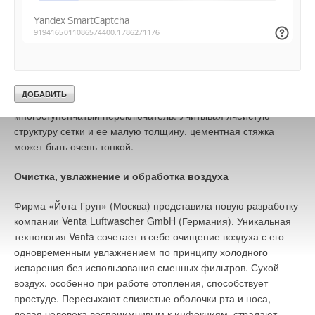
Использование Carbon Heater не ведет к осушению воздуха
и сжиганию в нем кислорода. При использовании сетки для
устройства теплых полов и стен ее можно укладывать под
линолеумом, обоями, паркетом, ковром, плиткой, гранитом и
другими материалами толщиной не более 20 мм. Для
изменения температуры пола может быть использован
многоступенчатый переключатель. Учитывая ячеистую
структуру сетки и ее малую толщину, цементная стяжка
может быть очень тонкой.
Очистка, увлажнение и обработка воздуха
Фирма «Йота-Груп» (Москва) представила новую разработку
компании Venta Luftwascher GmbH (Германия). Уникальная
технология Venta сочетает в себе очищение воздуха с его
одновременным увлажнением по принципу холодного
испарения без использования сменных фильтров. Сухой
воздух, особенно при работе отопления, способствует
простуде. Пересыхают слизистые оболочки рта и носа,
делая человека восприимчивым к инфекциям, страдают