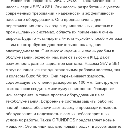
— Новейшая разработка GRUNDFOS — канализационные
Электрик» на выходе с конвейера проходят испытания.
охлаждения (радиаторы и фанкойлы), горячего и холодного
насосы серий SEV и SE1. Эти насосы разработаны с учетом
Внутренние и наружные бло-ки подключают к макетам,
водоснабжения, а также для монтажа теплого пола.
современных требований к надежности и эффективности
заправляют фреоном и включают на некоторое время.
Coesklima включает в себя пятислойную
насосного оборудования. Они предназначены для
Таким образом, полностью исключается возможность схода с
металлополимерную трубу различных диаметров, полный
перекачивания сточных вод в муниципальных, частных и
конвейера бракованного блока.
ассортимент соединительных элементов (фитингов), а также
промышленных системах, область их применения очень
необходимые аксессуары для систем отопления,
Периодически некоторые блоки проходят более детальную
широка. Будь то «стандартный» или «сухой» способ монтажа
водоснабжения и обогрева пола. Предприятие «
Синикон
» (г.
проверку. Их устанавливают в специальных камерах и
— им не потребуется дополнительное охлаждение
Дмитров, Московская обл.) известно как производитель
проверяют на соответствие заданным характеристикам,
электродвигателя. Они высоконадежны и очень удобны в
полипропиленовой канализационной раструбной трубы под
например, проверка прочности отдельных деталей, звуковой
обслуживании, экономичны, имеют высокий КПД, дают
одноименной маркой. Продукция предприятия отмечена
тест и тест на вибрации. Кроме того, кондиционеры проходят
возможность разных вариантов монтажа. Насосы SEV и SE1
сертификатом Госстроя РФ и дипломами ряда отраслевых
специальные испытания на «выносливость». Существует
могут оснащаться как одноканальным рабочим колесом, так
выставок.
четыре типа подобных испытаний:
и колесом SuperVortex. Они перекачивают жидкость,
Наружный блок работает в камере с очень сильным потоком
содержащую включения размером до 100 мм. Конструкция
На выставке «Синиконом» была представлена новая
воздуха, моделирующим тайфун. При этом поток направлен
этих насосов сводит к минимуму возможность блокировки
прямо в выпускное отверстие наружного блока.
продукция — напорная полиэтиленовая труба. Трубы
800 часов работы при максимально допустимой температуре
или засорения, а также простои оборудования из-за
выпускаются согласно ГОСТ 18599–2001 и предназначены
наружного воздуха под прямыми солнечными лучами.
техобслуживания. Встроенные системы защиты рабочих
500 часов работы под солевым душем.
для использования при давлении до 10 атм. В данный
2000 часов работы с имитацией загрязненного
частей насоса обеспечивают высокую производительность
теплообменника: достигается перекрыванием решетки забора
момент выпускаются трубы диаметром 32, 40 и 50 мм; в
воздуха на наружном блоке.
оборудования и надежность в самых неблагоприятных
течение года планируется начать выпуск других размеров —
условиях работы. Также GRUNDFOS представляет новые
от 20 до 110 мм. Для соединения между собой
Новости компании
мешалки. Это принципиально новый продукт в ассортименте