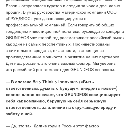
конструкции и оптимальному подбору вентиляторов они
Европы отправлялся куратор и следил за ходом дел, давно
Управление кондиционером через интернет
достигают превосходных акустических параметров, а их
прошли. В умах руководства материнской компании ООО
эстетичный дизайн предопределяет использование и в
Одна из последних тенденций — интегрирование бытовой
«ГРУНДФОС» уже давно ассоциируется с
помещениях без сдвоенных потолков. При установке в
техники в систему «Умного дома». «Мицубиси Электрик»
профессиональной компанией. Если говорить об общих
фальшпотолки пользователь оценит их низкую
ведет активные разработки в этом направлении. Так, здесь
тенденциях инвестиционной политики, руководство концерна
конструкционную высоту. К бесспорным достоинствам этих
создали новые технологии удаленного управления,
GRUNDFOS уже второй год рассматривает российский рынок
установок относится легкий монтаж и невысокая стоимость.
мониторинга и диагностики кондиционеров. Новый
как один из самых перспективных. Проинвестированы
контроллер G-50 для мультизональных систем типа VRF
значительные средства, в частности, в строящиеся
Фирма «Аэреко» (Франция) разработала и представила на
обладает функциями web-сервера и поддерживает доступ
производственные мощности, в развитие наших партнеров.
выставке вентиляционную систему «Гигро». С помощью этой
через интернет или локальную сеть.
Для нас, россиян, это очень важный фактор. Мы уверены,
системы воздухообмен в помещениях — квартирах,
что российский рынок станет для GRUNDFOS основным.
коттеджах, офисах — осуществляется автоматически, в
Эта система позволяет контролировать процесс
соответствии с уровнем относительной влажности
кондиционирования здания, например, офисного центра, из
— В слогане Be > Think > Innovate> («Быть
внутреннего воздуха. Таким образом, учитывается
любой точки мира, а каждый пользователь компьютера в
ответственным, думать о будущем, внедрять новое»)
присутствие людей в помещениях и интенсивность их
офисе может устанавливать подходящий конкретно для него
первое слово означает, что GRUNDFOS позиционирует
жизнедеятельности. Это позволяет экономить до 40% тепла,
режим работы кондиционера: увеличивать/понижать
себя как компанию, берущую на себя серьезную
идущего на подогрев вентиляционного воздуха. Система
температуру, увеличивать/понижать скорость вентилятора и
ответственность за влияние на окружающую среду и
«Гигро» состоит из приточных шумозащитных оконных или
т.д. Управлять кондиционером может пользователь любого
заботу о ней.
стеновых клапанов, гигрорегулируемых вытяжных решеток
компьютера, подключенного к сети.
для кухни и санузлов и линейки центральных вентиляторов
— Да, это так. Долгие годы в России этот фактор
различной мощности с переменной производительностью.