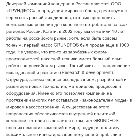
резервуар. Его размер меняется в зависимости от типа
Дочерней компанией концерна в России является ООО
Одной из основных задач кондиционеров сегодня является
котла. В резервуар котлов меньшей мощности (15–40 кВт)
«ГРУНДФОС», а продукция мирового бренда реализуется
сокращение электроэнергии. Как сделать работу
входит такое количество угля, которое в течение нескольких
через сеть российских дилеров, готовых предложить
кондиционера более эффективной? У многих специалистов
дней обеспечивает непрерывную работу на максимальной
комплексные решения для конечного потребителя во всех
возникала идея сделать кондиционер, работающий не по
мощности.
регионах России. Кстати, в 2002 году мы отметили 10 лет
принципу тепловой машины, а по какому-либо другому
работы на российском рынке, хотя, если быть совсем
У котлов большей мощности это время сокращается до 10–
принципу. Например, были предложения использовать
точным, первый насос GRUNDFOS был продан еще в 1960
20 ч. Из резервуара уголь попадает на периодически
термоэлектрический эффект. Он основан на том, что если
году. Не уверен, что кто-то из зарубежных фирм-
вращающуюся колосниковую решетку, где сгорает под
взять два разных металла и подать к ним напряжение, то
производителей насосной техники имеет больший опыт
контролем блока управления в автоматическом режиме.
соответственно, один проводник станет теплым, другой —
работы на российском рынке. Третий «кит» — направление
Шлаки попадают на зольник. Размер зольника рассчитан на
холодным. По такому принципу построены кондиционеры и
исследований и развития (Research & development).
принятие шлаков в количестве, возникающем при сгорании
холодильники, например, автомобильные холодильники.
Структура, занимающаяся исследованием, разработкой и
целого резервуара угля. Горячий дымовой газ через
Однако холодопроизводительность таких машин очень
развитием новых технологий, материалов, процессов и
теплообменник подогревает воду.
невелика, недостаточна для создания обычного
оборудования. Именно это позволяет компании на
кондиционера.
протяжении многих лет оставаться «законодателем моды» в
Специальный вентилятор направляет дым в трубу, поэтому
мировом насосостроении. А существование этого
тяга не влияет на работу оборудования. Даже если котел
В то же время «Мицубиси Электрик» не оставляет попыток
направления обеспечивается внутренней политикой
простоял несколько дней в пассивном режиме, возгорание
создать кондиционер, работающий по совершенно новому
компании, которая выражается в том, что GRUNDFOS —
происходит автоматически. Поэтому зажечь котел достаточно
принципу. Кондиционеры совершенствуются по нескольким
одна из немногих компаний в мире, ведущая политику
лишь раз в году. Котел не требует постоянного присмотра,
основным параметрам: безопасность, польза для здоровья,
максимального инвестирования полученной прибыли в
только время от времени необходимо загружать уголь и
уровень шума, размер, энергоэффективность.