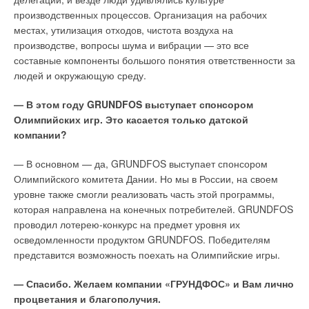
российском рынке
высоким коэффициентом энергосбережения для
производственных процессов. Организация на рабочих
ЖУРНАЛ СОК МАРТ 2012
комфортной и здоровой жизни. В последнее время проблема
→
местах, утилизация отходов, чистота воздуха на
Тепловые насосы Mitsubishi Electric для теплоснабжения
коттеджа
энергосбережения становится все актуальней. Зачастую
производстве, вопросы шума и вибрации — это все
ЖУРНАЛ СОК МАРТ 2009
новые технологии энергосбережения (герметичные окна,
составные компоненты большого понятия ответственности за
→
Как продать кондиционер, или Особенности
теплоизоляционные стены и т.д.) не позволяют эффективно
национального брендинга
людей и окружающую среду.
ЖУРНАЛ СОК ДЕКАБРЬ 2007
вентилировать помещение. Предлагаемое вентиляционное
— В этом году GRUNDFOS выступает спонсором
оборудование RecoupAerator одновременно решает эти две
Олимпийских игр. Это касается только датской
задачи: фильтрует воздух с высокой степенью очистки и
компании?
способствует снижению нагрузки на устройства, входящие в
систему климатического оборудования (отопительные
— В основном — да, GRUNDFOS выступает спонсором
приборы, кондиционеры).
Уведомления отключены
Олимпийского комитета Дании. Но мы в России, на своем
уровне также смогли реализовать часть этой программы,
В целом, это позволяет более чем на 40% (!) снизить
Комментарии
которая направлена на конечных потребителей. GRUNDFOS
энергозатраты на отопление и кондиционирование по
проводил лотерею-конкурс на предмет уровня их
сравнению с обычными вентиляционными системами.
В этой теме еще нет комментариев
осведомленности продуктом GRUNDFOS. Победителям
Основная идея технологии — обеспечение вентиляции без
представится возможность поехать на Олимпийские игры.
дополнительных энергозатрат, которые обычно связаны с
воздушным обменом. В основу RecoupАerator’а положен
Добавить комментарий
— Спасибо. Желаем компании «ГРУНДФОС» и Вам лично
принцип работы двигателя внешнего сгорания Стирлинга.
процветания и благополучия.
Устройство отличается тем, что при использовании
Ваше имя *