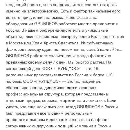
отметить исключительную надежность и высокие показатели
тенденций роста цен на энергоносители составят затраты
производители решили обратиться к другим путям экономии
горения при использовании российских сортов мазута,
именно на электроэнергию. Есть и фактор так называемого
денег.
включая мазут М100. Горелки «Кохран» предыдущего
долгого присутствия на рынке. Надо сказать, на
поколения, установленные и эксплуатируемые в Прибалтике
оборудовании GRUNDFOS работают многие предприятия
Если существенно снизить стоимость электроэнергии не
на мазуте М100, за 8 лет работы не потребовали никакой
России. В нашем референц-листе есть и уникальные
удается, было решено использовать дешевую, ночную
замены узлов и деталей.
объекты, такие как система пожаротушения Большого Театра
электроэнергию. Инженеры стали думать над тем, как
в Москве или Храм Христа Спасителя. Из субъективных
добиться, чтобы ночью тепловая машина накапливала
В новых гореках «Эквинокс» эта технология сжигания низких
факторов приведу один, но, несомненно, самый важный: на
энергию, а днем ее отдавала. В 1984 г. «Мицубиси
сортов мазута получила дальнейшее усовершенствование и
GRUNDFOS работает сплоченная команда фанатично
Электрик» разработала и поставила на рынок кондиционеры
развитие. Система управления горелки «Кохран Эквинокс»
преданных своему делу людей. Мы быстро растем. На
с аккумуляторами льда. Кондиционер и холодильная
основана на использовании микропроцессорного
сегодняшний день ООО «ГРУНДФОС» — это 16
машина работают ночью, при этом холодильная машина
контроллера управления горением. Она обеспечивает
региональных представительств по России и более 110
создает большой запас льда, который используется днем
идеальный контроль горения с индивидуальными
человек. ООО «ГРУНДФОС» — это полноценная,
для охлаждения воздуха. На этом принципе работают
сервомоторами на воздушном и топливном клапанах,
сбалансированная, динамично развивающаяся
многие кондиционеры — от сплит-систем до больших
позволяет осуществлять широкий спектр диагностических
профессиональная структура, которая представлена
центральных систем для крупных зданий. Еще одна
процедур, удаленный мониторинг и обеспечить
отделами продаж, сервиса, маркетинга и логистики. Если
разработка «Мицубиси Электрик», которая появилась в
поочередность включения горелок в многогорелочных
учесть, что еще несколько лет назад GRUNDFOS в России
середине 90-х годов, — это кондиционеры, охлаждающие
установках.
был представлен всего одним региональным
бетонные конструкции зданий. Таких зданий, в большинстве
представительством и десятком человек, то на фоне
своем офисных, сейчас очень много в Японии.
Трубные системы
сегодняшних лидирующих позиций компании в России