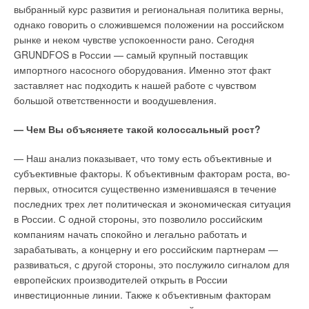
производство котлов «Смоленск-1» и «Смоленск-3».
выбранный курс развития и региональная политика верны,
сейчас связано с дополнительными функциями этого
однако говорить о сложившемся положении на российском
оборудования, такими как очищение, ионизация воздуха,
Новизна заключается в применении трехходовой
рынке и неком чувстве успокоенности рано. Сегодня
насыщение кислородом. Последняя новинка от «Мицубиси
горизонтальной аэродинамической схемы, широко
GRUNDFOS в России — самый крупный поставщик
Электрик» — серия бытовых кондиционеров YV — обладает
используемой на жаротрубных котлах. Первый ход газов
импортного насосного оборудования. Именно этот факт
уникальным действием, направленным против старения.
образует экранированная трубами топка; затем газы,
заставляет нас подходить к нашей работе с чувством
Полноразмерный антиоксидантный фильтр этих
развернувшись, идут в обратном направлении через первый
большой ответственности и воодушевления.
кондиционеров нейтрализует в воздухе помещения
конвективный пакет, затем еще разворот и — на выход через
свободные радикалы, являющиеся основной причиной
второй конвективный пакет. Причем, конвективная часть
— Чем Вы объясняете такой колоссальный рост?
старения. А концентрация бактерий и вирусов при работе
расположена над топкой, что позволило сделать ее
кондиционера снижается в 200 раз.
оптимальной по размерам и способной работать с
— Наш анализ показывает, что тому есть объективные и
современными длиннофакельными горелками.
субъективные факторы. К объективным факторам роста, во-
Бесшумность работы
первых, относится существенно изменившаяся в течение
Котлы серии «Смоленск» имеют и другие важные
последних трех лет политическая и экономическая ситуация
Шум работающих бытовых приборов угнетает нервную
особенности. В частности, в них впервые применено
в России. С одной стороны, это позволило российским
систему, поэтому одним из важнейших параметров и
наличие открываемых фронтовой камеры и крышки
компаниям начать спокойно и легально работать и
направлений совершенствования кондиционера является
газохода. Это позволяет получать быстрый доступ как к
зарабатывать, а концерну и его российским партнерам —
тишина работы. Прежде всего, разработки по снижению
топочной, так и конвективной части котла. Главной
развиваться, с другой стороны, это послужило сигналом для
уровня шума ведутся для бытовых кондиционеров. В этом
особенностью новых водотрубных котлов являются высокие
европейских производителей открыть в России
направлении «Мицубиси Электрик» всегда была лидером.
скорости воды в котле. Это позволяет включать их напрямую
инвестиционные линии. Также к объективным факторам
Компания достигла мирового рекорда, добившись снижения
в сеть без теплообменников и с минимальными