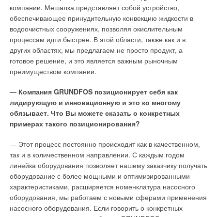
полиэтиленовых труб различных диаметров, и для стыковки с
компании. Мешалка представляет собой устройство,
трубопроводами из других материалов поставляются
В этом году компания «Мицубиси Электрик» представила на
обеспечивающее принудительную конвекцию жидкости в
полипропиленовые фитинги фирмы Astore (Италия).
российском рынке ряд инновационных моделей.
водоочистных сооружениях, позволяя окислительным
процессам идти быстрее. В этой области, также как и в
Рабочее давление при использовании фитингов составляет
Кондиционер против старения
других областях, мы предлагаем не просто продукт, а
до 16 атм. Эти трубы и фитинги предназначены для
готовое решение, и это является важным рыночным
применения в системах водоснабжения, в т.ч. питьевого,
Кондиционеры бытовой серии YV обладают уникальной
преимуществом компании.
орошения и для транспортировки жидких и газообразных
антиоксидантной функцией. Согласно общепринятой теории
веществ, к которым полиэтилен химически стоек. Их
старения, виновниками необратимых изменений являются
— Компания GRUNDFOS позиционирует себя как
использование обеспечивает удобный и надежный монтаж, а
свободные радикалы, которые накапливаются в организме
лидирующую и инновационную и это ко многому
широкий ассортимент позволит построить систему любой
человека. Антиоксидантный фильтр кондиционера YV
обязывает. Что Вы можете сказать о конкретных
сложности. Еще одна новинка от «Синикона» —
нейтрализует свободные радикалы в воздухе помещения.
примерах такого позиционирования?
полипропиленовые канализационные фитинги собственного
Кроме того, испытания показали, что при использовании
производства. Сертифицированная в России система
антиоксидантного фильтра «Мицубиси Электрик»
— Этот процесс постоянно происходит как в качественном,
канализационных раструбных полиэтиленовых труб
концентрация бактерий в воздухе снижается в 100 000 раз, а
так и в количественном направлении. С каждым годом
«Синикон» и фитингов известной итальянской фирмы Valsir
вирусов — в 200 раз. Этот фильтр — полноразмерный, т.е.
линейка оборудования позволяет нашему заказчику получать
широко известна проектировщикам и монтажникам.
антиоксидантной и антисептической обработке подвергается
оборудование с более мощными и оптимизированными
весь объем воздуха, проходящий через внутренний блок
характеристиками, расширяется номенклатура насосного
Сегодня сотни различных объектов — жилых домов,
кондиционера.
оборудования, мы работаем с новыми сферами применения
офисных и промышленных зданий укомплектованы
насосного оборудования. Если говорить о конкретных
канализацией «Синикон»/Valsir, и ее безупречная работа
Он имеет практически неограниченный срок службы, причем