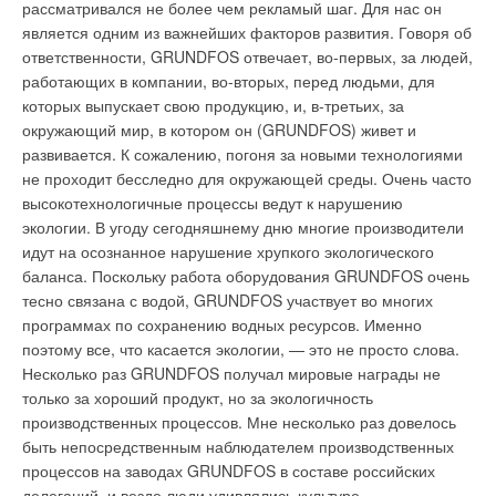
При этом администрация фирмы будет решать, какой
рассматривался не более чем рекламый шаг. Для нас он
уровень доступа позволить каждому пользователю. Это
является одним из важнейших факторов развития. Говоря об
Оконные клапаны «Аэреко» — это небольшие пластиковые
очень удобно, т.к. по статистике, 50% всех пультов от
ответственности, GRUNDFOS отвечает, во-первых, за людей,
устройства, которые монтируются в верхней части
кондиционеров в офисных зданиях теряются. Теперь же на
работающих в компании, во-вторых, перед людьми, для
герметичной конструкции для притока свежего воздуха без
смену обычным пультам пришел виртуальный пульт,
которых выпускает свою продукцию, и, в-третьих, за
сквозняка и уличного шума. Они устанавливаются
отображаемый на экране монитора обыкновенного
окружающий мир, в котором он (GRUNDFOS) живет и
непосредственно на оконном переплете, не уменьшая
компьютера. Это также удобно и в плане сервисного
развивается. К сожалению, погоня за новыми технологиями
световой проем (демонтажа окон и замены стеклопакетов не
обслуживания кондиционеров, т.к. работники сервиса сразу
не проходит бесследно для окружающей среды. Очень часто
требуется). Клапаны снабжены автоматически регулируемой
же получают сообщения (по электронной почте или SMS) о
высокотехнологичные процессы ведут к нарушению
заслонкой, которая управляется специальным датчиком-
неисправностях и быстро их устраняют. Подробный рассказ
экологии. В угоду сегодняшнему дню многие производители
приводом из нейлона.
о контроллере G-50 опубликован в предыдущем номере
идут на осознанное нарушение хрупкого экологического
журнала «С.О.К.».
баланса. Поскольку работа оборудования GRUNDFOS очень
Энергосберегающие технологии
тесно связана с водой, GRUNDFOS участвует во многих
В выставке участвовала фирма «Зтирлинг» (Москва) —
программах по сохранению водных ресурсов. Именно
Читайте по теме:
единственная компания в России, представляющая
поэтому все, что касается экологии, — это не просто слова.
энергосберегающие вентиляционные устройства с самым
Несколько раз GRUNDFOS получал мировые награды не
→
Системы кондиционирования VRF — рост и
высоким в мире коэффициентом рекуперации энергии — не
только за хороший продукт, но за экологичность
продвижение
менее 90%. Фирма предлагает самое современное
производственных процессов. Мне несколько раз довелось
ЖУРНАЛ СОК НОЯБРЬ 2018
→
Журнал СОК и РСПП провели конференцию по
оборудование для систем приточно-вытяжной вентиляции от
быть непосредственным наблюдателем производственных
тепловым насосам
производителей — компаний STI (США) и STK (Южная
процессов на заводах GRUNDFOS в составе российских
ЖУРНАЛ СОК МАЙ 2015
→
Корея), разработавших новую систему RecoupAerator с
делегаций, и везде люди удивлялись культуре
Чиллеры Mitsubishi Heavy Industries, Ltd.: премьера на