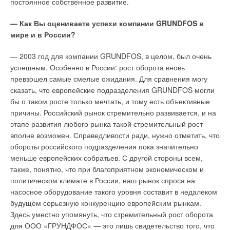
постоянное собственное развитие.
очищать котел от сажи и шлаков. Установленное качество
Безопасность
сгорания остается неизменным в течение всего сезона,
— Как Вы оцениваете успехи компании GRUNDFOS в
поэтому хорошо отлаженный котел совсем не дымит.
мире и в России?
Современные кондиционеры безопасны для человека и
Степень автоматизированности котлов марки Carborobot
окружающей среды. Все выпускаемые кондиционеры
совпадает с параметрами мазутных и газовых котлов.
— 2003 год для компании GRUNDFOS, в целом, был очень
«Мицубиси Электрик» используют озонобезопасные
успешным. Особенно в России: рост оборота вновь
фреоны. Конструктивные особенности приборов создают
Их можно использовать везде, где работало подобное
превзошел самые смелые ожидания. Для сравнения могу
условия, в которых не способны обитать микробы и
оборудование. При профессиональном монтаже котел
сказать, что европейские подразделения GRUNDFOS могли
болезнетворные бактерии. Однако распространено
является идеальным для напольного отопления. Эти котлы
бы о таком росте только мечтать, и тому есть объективные
опасение, что кондиционеры могут «простудить» человека,
также можно оснастить самыми современными цифровыми,
причины. Российский рынок стремительно развивается, и на
создавая сквозняк и перепады температуры. Кондиционеры
программируемыми устройствами управления. ОАО
этапе развития любого рынка такой стремительный рост
«Мицубиси Электрик» предотвращают возникновение
«
Дорогобужкотломаш
» (Смоленская обл.) выпускает котлы
вполне возможен. Справедливости ради, нужно отметить, что
сквозняков, равномерно рассеивая охлажденный воздух.
серии «Смоленск», которые дают реальный шанс
обороты российского подразделения пока значительно
Принципы нечеткой логики, которые используются во всех
возрождения водотрубного оборудования. Специалисты
меньше европейских собратьев. С другой стороны всем,
моделях «Мицубиси Электрик», позволяют кондиционеру
предприятия выявили одну из главных проблем водотрубных
также, понятно, что при благоприятном экономическом и
выбирать оптимальную температуру для помещения с
котлов малой мощности — невозможность установки
политическом климате в России, наш рынок спроса на
учетом индивидуальных предпочтений.
современных длиннофакельных горелок. Итогом работы
насосное оборудование такого уровня составит в недалеком
2003 г. стало создание первого котла новой серии —
будущем серьезную конкуренцию европейским рынкам.
Польза для здоровья
«Смоленск-2». Всего к выпуску планируется 6 типоразмеров,
Здесь уместно упомянуть, что стремительный рост оборота
в апреле 2004 г. осуществлен запуск в серийное
для ООО «ГРУНДФОС» — это лишь свидетельство того, что
Большинство новых предложений на рынке кондиционеров