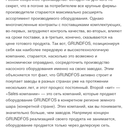
на российский рынок новых атмосферных чугунных котлов
стоит компрессор, который сжимает хладагент (чаще всего
секрет, что в погоне за потребителем все крупные фирмы-
серий G124WS, G234WS. Их бесспорным преимуществом
это фреон) до большого давления; сжатый хладагент
производители стараются максимально расширять
является возможность стабильной работы в газовых сетях с
превращается в наружном блоке в жидкость, поступает по
ассортимент производимого оборудования. Однако
низким давлением, что актуально для России.
медным трубкам во внутренний блок, там она испаряется и
многочисленные контракты с поставщиками комплектующих,
при испарении охлаждает воздух, который через него
во-первых, затрудняют контроль качества, во-вторых, влияют
Котлы работают без снижения мощности до подаваемого
проходит.
на сроки поставки, а в-третьих, конечно, сказываются на
давления газа 10 мбар. При этом серии G124WS и G234WS
цене готового продукта. Так вот, GRUNDFOS, позиционируя
сохранили качества, которые принесли популярность сериям
Газ вновь поступает в наружный блок, и цикл повторяется.
себя как наиболее передовую и высокотехнологичную
G124 и G234, — надежность, экономичность, компактность и
Принцип работы тепловой машины, по которому работает
компанию, старается, насколько это возможно и
отличный дизайн. Серия G124WS закрывает диапазон
кондиционер, а точнее, сама физика этого процесса
экономически оправдано, сосредоточить производство
мощностей от 9 до 32 кВт, серия G234WS — от 38 до 60 кВт.
накладывает некоторые ограничения на работу
насосного оборудования именно на своих заводах. Этим
Все котлы могут быть оснащены системами управления
кондиционера и которые никаким образом преодолеть
объясняется тот факт, что GRUNDFOS активно строит и
Logamatic 2107 и Logamatic 4212, а также комбинироваться с
нельзя. Очень часто люди, которые впервые знакомятся с
покупает заводы в разных странах уже на протяжении
бойлерами серий LogaluxL, LogaluxSU и LogaluxST.
кондиционерами, спрашивают: почему кондиционер
нескольких лет, и этот процесс постоянный. Второй «кит» —
Необычные, а можно сказать и уникальные в своем роде,
потребляет 1 кВт электроэнергии, а выдавать может 3–4 кВт?
«Sales-компании» — это сеть компаний, которые продают
котлы марки Carborobot, работающие на буром угле,
Получается, что КПД больше единицы. На самом деле,
оборудование GRUNDFOS в конкретном регионе земного
показала компания Carborobot Co. Ltd (Венгрия). Эти котлы
кондиционер делит воздух на теплую и холодную части, для
шара (конкретной стране). Этих компаний, как вы понимаете,
дают возможность постоянного, автоматически
чего и используется электроэнергия: в помещении воздух
значительно больше, чем заводов. Напрямую концерн
регулируемого отопления квартир, школ, больниц, заводов,
охлаждается, а на улице воздух точно на такое же
GRUNDFOS реализацией своего продукта не занимается,
теплиц. У котлов Carborobot уголь помещен в большой
количество теплоты нагревается.
оборудование продается только через дилерскую сеть.