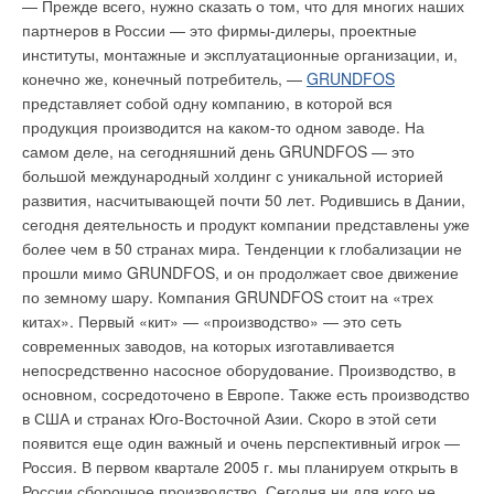
насколько открыт кран горячей воды — по максимуму или по
направлением в работе компании. Открытия в смежных
— Прежде всего, нужно сказать о том, что для многих наших
минимуму (конечно, в рамках паспортных значений по
отраслях — электронике, робототехнике, системах
партнеров в России — это фирмы-дилеры, проектные
протоку) — температура воды на выходе из колонки будет во
автоматизации, глобальной навигации и спутниковой связи
институты, монтажные и эксплуатационные организации, и,
всех кранах постоянной, без перепадов и гидравлических
— позволяют ей создавать наиболее умную и надежную
конечно же, конечный потребитель, —
GRUNDFOS
ударов.
технику категории «люкс». В течение последних лет
представляет собой одну компанию, в которой вся
«Мицубиси Электрик» является лидером высоких технологий
продукция производится на каком-то одном заводе. На
Сегодня это самые компактные проточные газовые
в области кондиционирования воздуха. Вся линейка
самом деле, на сегодняшний день GRUNDFOS — это
нагреватели в мире, их размеры — 580і310і220 мм. На
оборудования относится к классу «люкс». Все кондиционеры
большой международный холдинг с уникальной историей
российский рынок поставляются две модели мощностью
«Мицубиси Электрик» используют принципы fuzzy logic,
развития, насчитывающей почти 50 лет. Родившись в Дании,
17,3 кВт — WR10P c пьезорозжигом и WR10G c розжигом от
отличительными особенностями климатического
сегодня деятельность и продукт компании представлены уже
микрогидрогенератора HydroPower. Компактность и удобство
оборудования также являются самый низкий уровень шума,
более чем в 50 странах мира. Тенденции к глобализации не
в эксплуатации высоко оценят и монтажники, и
экономичность и высокая надежность.
прошли мимо GRUNDFOS, и он продолжает свое движение
пользователи. Новый настенный котел Euroline ZW 23-1
по земному шару. Компания GRUNDFOS стоит на «трех
отличается как усовершенствованным дизайном, так и
Основные направления развития систем
китах». Первый «кит» — «производство» — это сеть
уменьшенными, по сравнению с предыдущей моделью ZW
кондиционирования
современных заводов, на которых изготавливается
23, габаритами — 700і400і295 мм. В новой модели
непосредственно насосное оборудование. Производство, в
применен трехходовый переключатель с сервоприводом,
Принципиальных изменений в устройстве кондиционера с
основном, сосредоточено в Европе. Также есть производство
установлен трехступенчатый насос и усовершенствован
момента запуска в серию сплит-систем в 1961 г. не
в США и странах Юго-Восточной Азии. Скоро в этой сети
гидравлический блок. Впервые предлагается рельефный
происходило. Подавляющее большинство всех
появится еще один важный и очень перспективный игрок —
дизайн панели управления для людей со слабым зрением.
кондиционеров, которые используются в зданиях, устроены
Россия. В первом квартале 2005 г. мы планируем открыть в
Компания
по принципу работы тепловой машины. В наружном блоке
Buderus
Heiztechnik (Германия) начала поставку
России сборочное производство. Сегодня ни для кого не