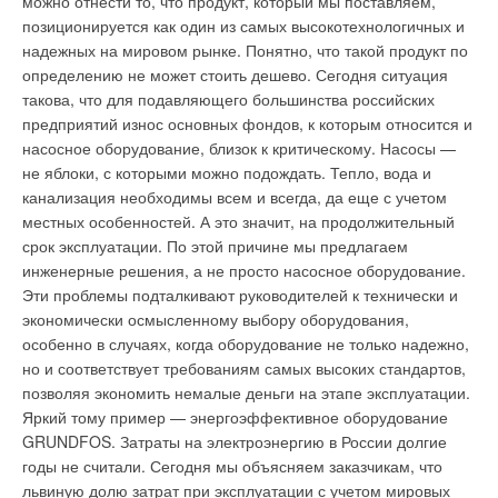
можно отнести то, что продукт, который мы поставляем,
уровня шума до 21 дБ (а для японского рынка достигнут
требованиями к воде. Испытания подтвердили все
позиционируется как один из самых высокотехнологичных и
уровень в 19 дБ). Этот уровень шумности уже неразличим
планируемые характеристики, в т.ч. КПД на газе порядка
надежных на мировом рынке. Понятно, что такой продукт по
человеческих ухом, поэтому дальнейшее
94%. Конструкция новых водотрубных котлов, разработанная
определению не может стоить дешево. Сегодня ситуация
совершенствование кондиционеров в этой области не имеет
«Дорогобужкотломашем», дает возможность установки на
такова, что для подавляющего большинства российских
смысла.
один тип котлов как длиннофакельных импортных,
предприятий износ основных фондов, к которым относится и
например,
Weishaupt
,
Wester
, CibItal, так и относительно
насосное оборудование, близок к критическому. Насосы —
Энергоэффективность
короткофакельных отечественные горелочных устройств.
не яблоки, с которыми можно подождать. Тепло, вода и
канализация необходимы всем и всегда, да еще с учетом
Высокая энергоэффективность — это способность
Фирма «БИБ Кохран Лтд» (Великобритания) выпустила на
местных особенностей. А это значит, на продолжительный
кондиционера вырабатывать большее количество холода
рынок новую горелку «Кохран Эквинокс» для диапазона
срок эксплуатации. По этой причине мы предлагаем
или тепла при меньших затратах электроэнергии. Это,
мощностей 3,5–14 МВт на газовом, жидком и
инженерные решения, а не просто насосное оборудование.
пожалуй, одна из немногих областей, где совершенствование
комбинированном топливе. Разработка горелки велась в
Эти проблемы подталкивают руководителей к технически и
может быть бесконечным. Коэффициент преобразования
течение двух лет на базе технологий «Кохран», успешно
экономически осмысленному выбору оборудования,
кондиционеров «Мицубиси Электрик» один из самых
применявшихся фирмой на горелках малой мощности более
особенно в случаях, когда оборудование не только надежно,
высоких: для наиболее популярной модели
40 лет. Горелка «Кохран Эквинокс» имеет проверенную
но и соответствует требованиям самых высоких стандартов,
производительностью 2,2 кВт он составляет 3,71.
конструкцию с распылением топлива под давлением. Ноу-
позволяя экономить немалые деньги на этапе эксплуатации.
Коэффициент более 4 сегодня имеют самые передовые
хау фирмы позволили добиться оптимального «чистого»
Яркий тому пример — энергоэффективное оборудование
модели, а опытные образцы — более 5 (т.е. на 1 кВт
горения с небольшим уровенем выбросов, низкого уровня
GRUNDFOS. Затраты на электроэнергию в России долгие
электроэнергии получается более 5 кВт холода). Поскольку
шума, гибкости в подаче топлива и минимальных требований
годы не считали. Сегодня мы объясняем заказчикам, что
повышение энергоэффективности кондиционеров —
по обслуживанию. В отношении жидкого топлива надо
львиную долю затрат при эксплуатации с учетом мировых
сложная задача, и цифра 5 кажется максимальной,