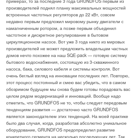
примерах, то за последние 3 года GRUNDFOS первым из
подтверждает высокое качество изделий. Теперь на
его можно чистить пылесосом и мыть в воде. Новые модели
производителей поднял планку максимальных мощностей
«Синиконе» налажен выпуск собственных фитингов по
серии YV обладают высочайшим коэффициентом
встроенных частотных регуляторов до 22 кВт, совсем
итальянской технологии. Сотрудники предприятия
энергоэффективности, который позволяет отнести это
недавно первым предложил мировому рынку двигатели с
гарантируют, что качество фитингов «Синикон» ни в чем не
оборудование к европейскому классу «А» (для модели MSZ-
намагниченным ротором, а позже первым объединил
будет уступать итальянским, и в то же время их цена будет
A09YV холодильный коэффициент равен 3,71). Особое
частотное и дискретное регулирование в бытовом
ниже. Выпуск промышленных партий фитингов планируется
внимание в кондиционерах серии YV уделено уровню шума.
циркуляционном насосе. Вот уже 3 года никто из мировых
начать до конца лета. Говоря о компании
Valsir
, надо
производителей не может предложить владельцам частных
Например, в той же модели MSZ-A09YV удалось добиться
отметить, что она известна на европейском и российском
домов нечто похожее на наш SQE-pack — готовую систему
рекордно низкого уровня — всего 21 дБ. Это значение
рынке как передовой производитель систем для
бытового водоснабжения, состоящую из 3-скважинного
находится за пределами порога слышимости для обычного
водоснабжения и канализации.
насоса, бака, силового кабеля и системы контроля. Вот
человека, что позволяет устанавливать внутренние блоки в
очень беглый взгляд на инновации последних лет. Повторю,
В России это в первую очередь — система
спальне и даже в звукозаписывающей студии. Эти
этот процесс постоянный и смею вас убедить, что в самом
металлопластиковых труб и фитингов под маркой Pexal. На
кондиционеры отличаются изящным дизайном и не имеют
обозримом будущем мы снова будем готовы порадовать вас
выставке компанией Valsir была показана революционная
привычной передней решетки, что делает их более
целом рядом модернизаций и инноваций. Вообще надо
система монтажа металлопластиковой трубы при помощи
незаметными и подходящими к любому интерьеру. Кроме
отметить, что GRUNDFOS не то, чтобы следует передовым
фитингов из полифенилсульфона (PPSU), которые получили
того, сплошная панель легче моется, и на ней не
тенденциям развития — достаточно часто GRUNDFOS
название Pexal Easy. Этот материал по своим прочностным
скапливается пыль, в отличие от панелей с решеткой. В
является законодателем этих тенденций. На моей практике
характеристикам не уступает традиционно используемой
моделях серии YV лицевая панель, вертикальные и
было два случая, когда, разработав абсолютно уникальное
латуни, и в то же время легче в 6 раз. Фитинг Pexal Easy
горизонтальные жалюзи легко снимаются, обеспечивая
оборудование, GRUNDFOS предопределил развитие
обладает еще рядом преимуществ по сравнению с
доступ к внутренним частям кондиционера. Отложения,
конкретного сегмента на несколько последующих лет. Так