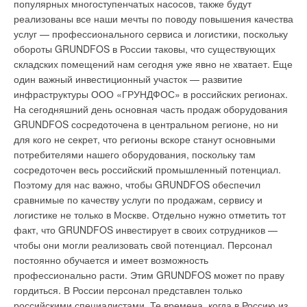
популярных многоступенчатых насосов, также будут
реализованы все наши мечты по поводу повышения качества
Продукция завода Rеmаk (Чехия), который в России
100% подмес воздуха
услуг — профессионального сервиса и логистики, поскольку
представляет компания «Мир Холода» (Санкт-Петербург),
обороты GRUNDFOS в России таковы, что существующих
Обычные кондиционеры лишь перегоняют воздух внутри
уже более 10 лет с успехом используется более чем в 12
складских помещений нам сегодня уже явно не хватает. Еще
комнаты, охлаждая его, а открывать окна при работающей
странах Западной Европы. Одна из последних разработок
один важный инвестиционный участок — развитие
системе производители не рекомендуют. Некоторые
компании Remak — новая концепция блоков
инфраструктуры ООО «ГРУНДФОС» в российских регионах.
современные кондиционеры допускают подмес свежего
кондиционирования AeroMaster XP. Согласно этой
На сегодняшний день основная часть продаж оборудования
воздуха, но обычно его доля ограничена 10–15%
концепции, блоки XP предназначены для использования в
GRUNDFOS сосредоточена в центральном регионе, но ни
относительно общего расхода. Новый внутренний блок для
системах с большим расходом воздуха — до 28 тыс. м3/ч.
для кого не секрет, что регионы вскоре станут основными
мультизональной системы «Сити-Мульти» от «Мицубиси
Они характеризуются большой мощностью, продуманной
потребителями нашего оборудования, поскольку там
Электрик» позволяет подавать в помещение полностью
панельной конструкцией, превосходными
сосредоточен весь российский промышленный потенциал.
свежий воздух. Основные изменения коснулись
шумопоглощающими характеристиками корпуса, а также
Поэтому для нас важно, чтобы GRUNDFOS обеспечил
теплообменника: теперь он способен с прежней
«вариабельностью» вмонтированных элементов и
сравнимые по качеству услуги по продажам, сервису и
эффективностью обрабатывать воздух, температура
доскональным регулированием. Все это уникальные
логистике не только в Москве. Отдельно нужно отметить тот
которого равна внешней. При этом, как и обычные «Сити-
конкурентные преимущества этих установок.
факт, что GRUNDFOS инвестирует в своих сотрудников —
Мульти», внутренние блоки со 100%-м подмесом свежего
чтобы они могли реализовать свой потенциал. Персонал
На выставке демонстрировались новые приточные установки
воздуха спокойно функционируют в режиме охлаждения при
постоянно обучается и имеет возможность
AeroMaster FP. Они идеально подходят для вентиляции и
температуре до –5°С. В режиме обогрева кондиционер
профессионально расти. Этим GRUNDFOS может по праву
кондиционирования административных и торговых объектов,
можно использовать и при более низких температурах до –
гордиться. В России персонал представлен только
ресторанов и других помещений. Благодаря многослойной
10°С.
российскими специалистами. Те времена, когда в Россию из