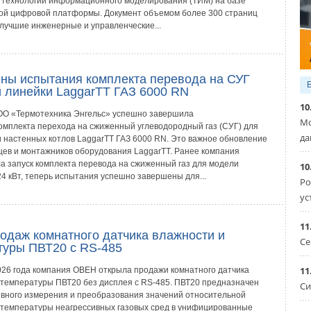
 технологий информационного моделирования (ТИМ) на базе
ой цифровой платформы. Документ объемом более 300 страниц
лучшие инженерные и управленческие...
ны испытания комплекта перевода на СУГ
й линейки LaggarTT ГАЗ 6000 RN
10
О «Термотехника Энгельс» успешно завершила
Мо
омплекта перехода на сжиженный углеводородный газ (СУГ) для
да
и настенных котлов LaggarTT ГАЗ 6000 RN. Это важное обновление
цев и монтажников оборудования LaggarTT. Ранее компания
а запуск комплекта перевода на сжиженный газ для модели
10
4 кВт, теперь испытания успешно завершены для...
Ро
ус
11
родаж комнатного датчика влажности и
Се
туры ПВТ20 с RS-485
11
026 года компания ОВЕН открыла продажи комнатного датчика
 температуры ПВТ20 без дисплея с RS-485. ПВТ20 предназначен
Си
вного измерения и преобразования значений относительной
 температуры неагрессивных газовых сред в унифицированные