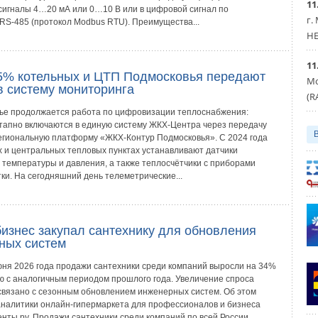
11
сигналы 4…20 мА или 0…10 В или в цифровой сигнал по
г.
RS-485 (протокол Modbus RTU). Преимущества...
HE
11
5% котельных и ЦТП Подмосковья передают
Мо
в систему мониторинга
(R
ье продолжается работа по цифровизации теплоснабжения:
тапно включаются в единую систему ЖКХ‑Центра через передачу
егиональную платформу «ЖКХ‑Контур Подмосковья». С 2024 года
х и центральных тепловых пунктах устанавливают датчики
 температуры и давления, а также теплосчётчики с приборами
ки. На сегодняшний день телеметрические...
бизнес закупал сантехнику для обновления
ных систем
юня 2026 года продажи сантехники среди компаний выросли на 34%
ю с аналогичным периодом прошлого года. Увеличение спроса
связано с сезонным обновлением инженерных систем. Об этом
аналитики онлайн-гипермаркета для профессионалов и бизнеса
нты.ру. Продажи сантехники среди компаний по всей России