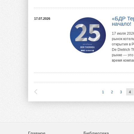
«БДР Тер
17.07.2026
начало!
17 июля 202
рынок котель
открытия в 
De Dietrich 
рынке — это
время компа
1
2
3
4
Главное
Библиотека