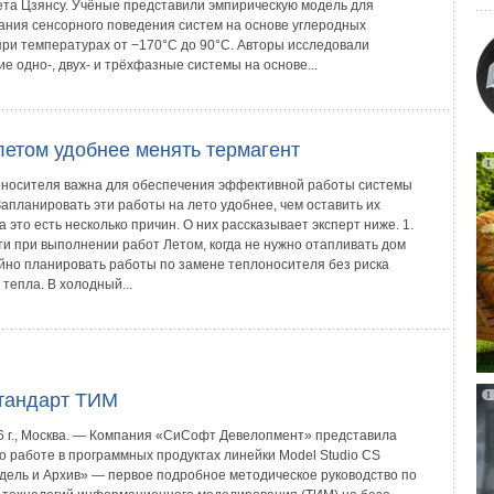
ета Цзянсу. Учёные представили эмпирическую модель для
ания сенсорного поведения систем на основе углеродных
при температурах от −170°C до 90°C. Авторы исследовали
е одно-, двух- и трёхфазные системы на основе...
летом удобнее менять термагент
носителя важна для обеспечения эффективной работы системы
апланировать эти работы на лето удобнее, чем оставить их
на это есть несколько причин. О них рассказывает эксперт ниже. 1.
ти при выполнении работ Летом, когда не нужно отапливать дом
йно планировать работы по замене теплоносителя без риска
 тепла. В холодный...
тандарт ТИМ
6 г., Москва. — Компания «СиСофт Девелопмент» представила
о работе в программных продуктах линейки Model Studio CS
дель и Архив» — первое подробное методическое руководство по