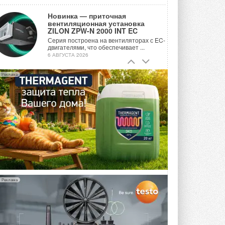
Новинка — приточная
вентиляционная установка
ZILON ZPW-N 2000 INT EC
Серия построена на вентиляторах с EC-
двигателями, что обеспечивает ...
6 АВГУСТА 2026
Учёные ЮУрГУ создали
Реклама
каскадную установку,
объединяющую солнечную и
геотермальную энергию
Природосберегающие технологии ...
6 АВГУСТА 2026
Для Арктики создали
технологию защиты
ветрогенераторов от аварий
Разработка учитывает влияние
мерзлоты, обледенения и снеговых ...
6 АВГУСТА 2026
Реклама
Гибридный тепловой насос PV/T
с одним общим испарителем
Исследователи предложили
конструкцию двухисточникового ...