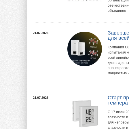
организации
отечественн
объединяет 
Заверше
21.07.2026
для все
Компания ОО
испытания к
всей линейк
для владель
анонсировал
мощностью 2
Старт п
21.07.2026
темпера
С 17 июля 2
влажности и
для непреры
влажности и