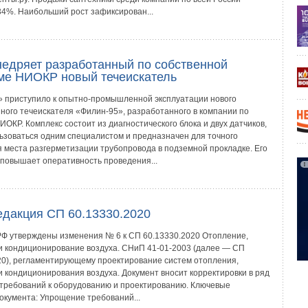
34%. Наибольший рост зафиксирован...
едряет разработанный по собственной
ме НИОКР новый течеискатель
приступило к опытно-промышленной эксплуатации нового
ного течеискателя «Филин-95», разработанного в компании по
ОКР. Комплекс состоит из диагностического блока и двух датчиков,
ьзоваться одним специалистом и предназначен для точного
 места разгерметизации трубопровода в подземной прокладке. Его
повышает оперативность проведения...
едакция СП 60.13330.2020
Ф утверждены изменения № 6 к СП 60.13330.2020 Отопление,
и кондиционирование воздуха. СНиП 41-01-2003 (далее — СП
20), регламентирующему проектирование систем отопления,
и кондиционирования воздуха. Документ вносит корректировки в ряд
 требований к оборудованию и проектированию. Ключевые
окумента: Упрощение требований...