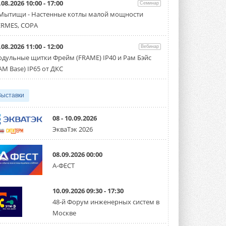
.08.2026 10:00 - 17:00
Семинар
Организатором выступил торгово-
производственный холдинг ...
 Мытищи - Настенные котлы малой мощности
3 АВГУСТА 2026
RMES, COPA
«Датарк» испытал модульный
.08.2026 11:00 - 12:00
ЦОД с плотностью 54 кВт на
Вебинар
стойку
дульные щитки Фрейм (FRAME) IP40 и Рам Бэйс
Испытания прошли на собственной
AM Base) IP65 от ДКС
производственной площадке и были ...
3 АВГУСТА 2026
Выставки
Samsung выпускает VRF-
систему DVM на R32
Линейка включает семь типоразмеров
08 - 10.09.2026
производительностью от 22,4 до 56 кВт.
ЭкваТэк 2026
Суммарная длина трубопроводов ...
3 АВГУСТА 2026
08.09.2026 00:00
«СиСофт Девелопмент» подвел
А-ФЕСТ
итоги конкурса студенческих
проектов «ТИМ-лидеры 2026»
Новый сезон конкурса «ТИМ-лидеры»
10.09.2026 09:30 - 17:30
стартует уже в сентябре 2026 года ...
3 АВГУСТА 2026
48-й Форум инженерных систем в
Москве
«Русклимат» укрепляет