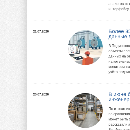
аналоговые 
интерфейсу 
Более 8
21.07.2026
данные 
В Подмосков
объекты поэ
данных на р
на котельны
мониторинга
учёта подпит
В июне 
20.07.2026
инженер
По итогам и
по сравнени
может быть 
рассказали 
ВсеИнструме