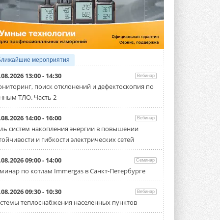
5 АВГУСТА 2026
21-й ежегодный форум
«ЦОД-2026»
Мероприятие пройдет 2-3 сентября в
отеле Radisson Slavyanskaya. Форум
посетит более двух тысяч участников ...
Ближайшие мероприятия
5 АВГУСТА 2026
.08.2026 13:00 - 14:30
Вебинар
Китайская Shenling представила
ниторинг, поиск отклонений и дефектоскопия по
линейку тепловых насосов
нным ТЛО. Часть 2
«воздух-вода» на R290
Серия ThermaX R290 All-In-One
включает три модели ...
.08.2026 14:00 - 16:00
Вебинар
4 АВГУСТА 2026
ль систем накопления энергии в повышении
тойчивости и гибкости электрических сетей
Тепловые насосы в связке с
солнечной генерацией и
накопителем снижают
.08.2026 09:00 - 14:00
Семинар
потребление на 60%
минар по котлам Immergas в Санкт-Петербурге
Исследователи из Италии установили ...
4 АВГУСТА 2026
.08.2026 09:30 - 10:30
Вебинар
«РУСКЛИМАТ Fest 2026» в Уфе
стемы теплоснабжения населенных пунктов
собрал свыше 700 профи
климатической отрасли