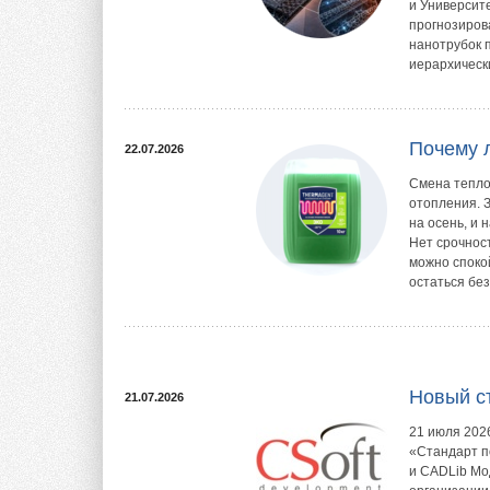
и Университ
прогнозиров
нанотрубок 
иерархически
Почему 
22.07.2026
Смена тепло
отопления. З
на осень, и 
Нет срочнос
можно споко
остаться без
Новый с
21.07.2026
21 июля 202
«Стандарт п
и CADLib Мо