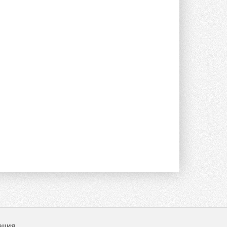
Уже через месяц в России
можно будет устанавливать
солнечные панели в МКД
С 1 сентября снимается запрет на
микрогенерацию в многоквартирных ...
30 ИЮЛЯ 2026
Канальные вентиляторы с ЕС-
двигателями Sysimple TRS EC
Poti
Новинка от Системэйр —
прямоугольный канальный ...
30 ИЮЛЯ 2026
Краска для окон: как выбрать
состав, который не
растрескается после первой
зимы
Частые вопросы о краске для окон ...
30 ИЮЛЯ 2026
СИЭНПИ РУС представила
новую серию консольных
насосов NM
Усовершенствованная гидравлика
помогает снизить энергопотребление ...
30 ИЮЛЯ 2026
ация