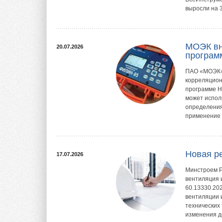
выросли на 
МОЭК вн
20.07.2026
програм
ПАО «МОЭК» 
корреляцион
программе НИ
может испол
определения
применение 
Новая р
17.07.2026
Минстроем Р
вентиляция 
60.13330.20
вентиляции 
технических
изменения д