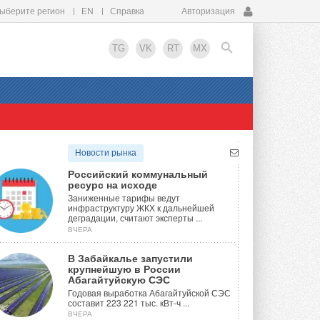
ыберите регион
EN
Справка
Авторизация
TG
VK
RT
MX
EN
Новости рынка
Российский коммунальный
ресурс на исходе
Заниженные тарифы ведут
инфраструктуру ЖКХ к дальнейшей
деградации, считают эксперты ...
ВЧЕРА
В Забайкалье запустили
крупнейшую в России
Абагайтуйскую СЭС
Годовая выработка Абагайтуйской СЭС
составит 223 221 тыс. кВт-ч ...
ВЧЕРА