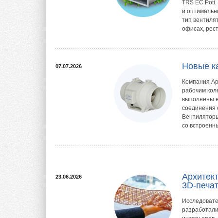
TRS EC Poti
и оптимальн
тип вентиля
офисах, рест
Новые к
07.07.2026
Компания Ар
рабочим кол
выполнены в
соединения 
Вентиляторы
со встроенн
Архитек
23.06.2026
3D-печа
Исследовате
разработали