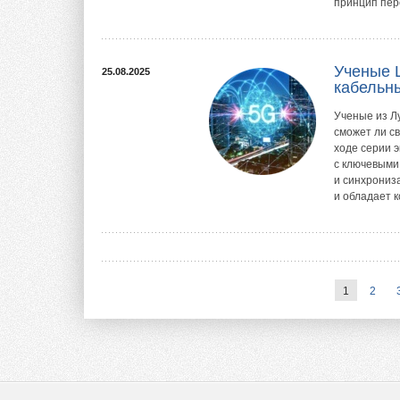
принцип пере
Ученые Ш
25.08.2025
кабельны
Ученые из Л
сможет ли с
ходе серии 
с ключевыми
и синхрониза
и обладает к
1
2