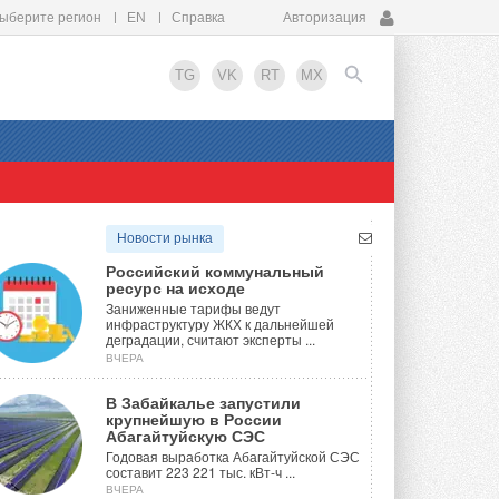
ыберите регион
EN
Справка
Авторизация
TG
VK
RT
MX
EN
Новости рынка
Российский коммунальный
ресурс на исходе
Заниженные тарифы ведут
инфраструктуру ЖКХ к дальнейшей
деградации, считают эксперты ...
ВЧЕРА
В Забайкалье запустили
крупнейшую в России
Абагайтуйскую СЭС
Годовая выработка Абагайтуйской СЭС
составит 223 221 тыс. кВт-ч ...
ВЧЕРА