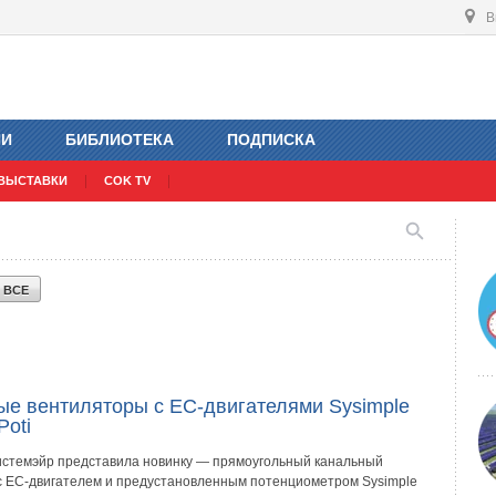
В
ИИ
БИБЛИОТЕКА
ПОДПИСКА
ВЫСТАВКИ
COK TV
Ь
ВСЕ
ые вентиляторы с ЕС-двигателями Sysimple
Poti
стемэйр представила новинку — прямоугольный канальный
с ЕС-двигателем и предустановленным потенциометром Sysimple