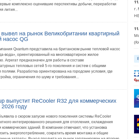
11
первые комплексно оценившие перспективы добычи, переработки
г.
я лития...
HE
11
 вывел на рынок Великобритании квартирный
Мо
й насос QG
(R
мпания Qvantum представила на британском рынке тепловой насос
да-вода», ориентированный на многоквартирное жилое
о. Агрегат предназначен для работы в составе
атурных тепловых сетей 5-го поколения и систем с общими
 полями. Разработка ориентирована на городские условия, где
ройка, ограничения по шуму и требования...
up выпустит ReCooler R32 для коммерческих
 2026 году
объявила о скором запуске нового поколения системы ReCooler
ктного интегрированного решения для отопления, охлаждения
 коммерческих зданий. В компании отмечают, что установка
изить энергопотребление, сократить время монтажа и общие
онные затраты. Выход продукта на рынок запланирован на вторую