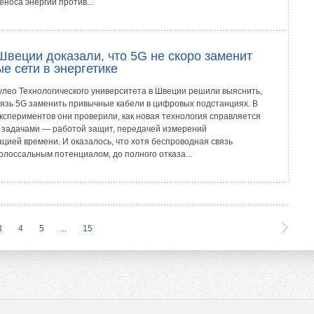
носа энергии против...
веции доказали, что 5G не скоро заменит
е сети в энергетике
улео Технологического университета в Швеции решили выяснить,
вязь 5G заменить привычные кабели в цифровых подстанциях. В
экспериментов они проверили, как новая технология справляется
 задачами — работой защит, передачей измерений
цией времени. И оказалось, что хотя беспроводная связь
олоссальным потенциалом, до полного отказа...
3
4
5
...
15