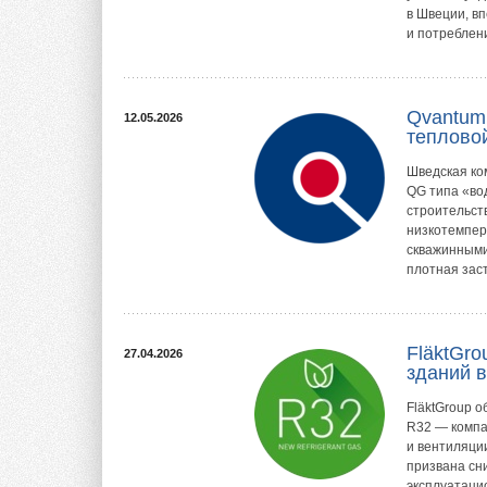
в Швеции, в
и потреблени
Qvantum
12.05.2026
теплово
Шведская ко
QG типа «во
строительств
низкотемпер
скважинными
плотная заст
FläktGro
27.04.2026
зданий в
FläktGroup 
R32 — компа
и вентиляции
призвана сн
эксплуатаци