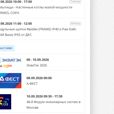
.08.2026 10:00 - 17:00
Семинар
Организатором выступил торгово-
производственный холдинг ...
 Мытищи - Настенные котлы малой мощности
3 АВГУСТА 2026
RMES, COPA
«Датарк» испытал модульный
.08.2026 11:00 - 12:00
ЦОД с плотностью 54 кВт на
Вебинар
стойку
дульные щитки Фрейм (FRAME) IP40 и Рам Бэйс
Испытания прошли на собственной
AM Base) IP65 от ДКС
производственной площадке и были ...
3 АВГУСТА 2026
Выставки
Samsung выпускает VRF-
систему DVM на R32
Линейка включает семь типоразмеров
08 - 10.09.2026
производительностью от 22,4 до 56 кВт.
ЭкваТэк 2026
Суммарная длина трубопроводов ...
3 АВГУСТА 2026
08.09.2026 00:00
«СиСофт Девелопмент» подвел
А-ФЕСТ
итоги конкурса студенческих
проектов «ТИМ-лидеры 2026»
Новый сезон конкурса «ТИМ-лидеры»
10.09.2026 09:30 - 17:30
стартует уже в сентябре 2026 года ...
3 АВГУСТА 2026
48-й Форум инженерных систем в
Москве
«Русклимат» укрепляет