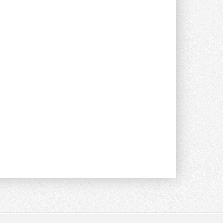
Уже через месяц в России
можно будет устанавливать
солнечные панели в МКД
С 1 сентября снимается запрет на
микрогенерацию в многоквартирных ...
30 ИЮЛЯ 2026
Канальные вентиляторы с ЕС-
двигателями Sysimple TRS EC
Poti
Новинка от Системэйр —
прямоугольный канальный ...
30 ИЮЛЯ 2026
Краска для окон: как выбрать
состав, который не
растрескается после первой
зимы
Частые вопросы о краске для окон ...
30 ИЮЛЯ 2026
СИЭНПИ РУС представила
новую серию консольных
насосов NM
Усовершенствованная гидравлика
помогает снизить энергопотребление ...
30 ИЮЛЯ 2026