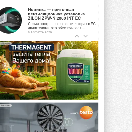
Новинка — приточная
вентиляционная установка
ZILON ZPW-N 2000 INT EC
Серия построена на вентиляторах с EC-
двигателями, что обеспечивает ...
6 АВГУСТА 2026
Учёные ЮУрГУ создали
Реклама
каскадную установку,
объединяющую солнечную и
геотермальную энергию
Природосберегающие технологии ...
6 АВГУСТА 2026
Для Арктики создали
технологию защиты
ветрогенераторов от аварий
Разработка учитывает влияние
мерзлоты, обледенения и снеговых ...
6 АВГУСТА 2026
Реклама
Гибридный тепловой насос PV/T
с одним общим испарителем
Исследователи предложили
конструкцию двухисточникового ...