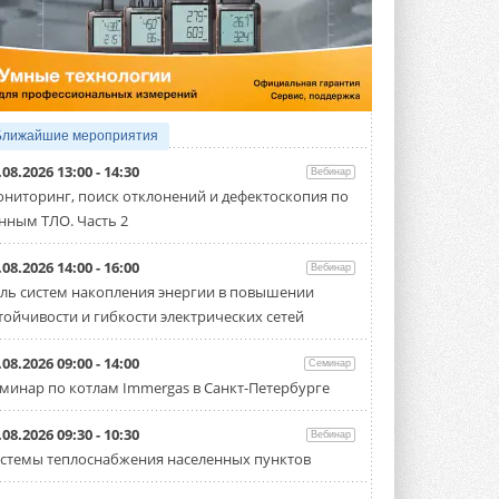
5 АВГУСТА 2026
21-й ежегодный форум
«ЦОД-2026»
Мероприятие пройдет 2-3 сентября в
отеле Radisson Slavyanskaya. Форум
посетит более двух тысяч участников ...
Ближайшие мероприятия
5 АВГУСТА 2026
.08.2026 13:00 - 14:30
Вебинар
Китайская Shenling представила
ниторинг, поиск отклонений и дефектоскопия по
линейку тепловых насосов
нным ТЛО. Часть 2
«воздух-вода» на R290
Серия ThermaX R290 All-In-One
включает три модели ...
.08.2026 14:00 - 16:00
Вебинар
4 АВГУСТА 2026
ль систем накопления энергии в повышении
тойчивости и гибкости электрических сетей
Тепловые насосы в связке с
солнечной генерацией и
накопителем снижают
.08.2026 09:00 - 14:00
Семинар
потребление на 60%
минар по котлам Immergas в Санкт-Петербурге
Исследователи из Италии установили ...
4 АВГУСТА 2026
.08.2026 09:30 - 10:30
Вебинар
«РУСКЛИМАТ Fest 2026» в Уфе
стемы теплоснабжения населенных пунктов
собрал свыше 700 профи
климатической отрасли