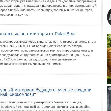
. Вентиляторы уже в наличии на складе. Стандартные типоразмеры
ые характеристики расхода и напора позволяют применять данный
торов в промышленности, больницах, торговых и бизнес центрах,
оранах и на других...
анальные вентиляторы от Polar Bear
ктика представила новые канальные вентиляторы с диагональным
есом LRXC и LRXC EC от бренда Polar Bear. Вентиляторы
 прочном компактном пластиковом корпусе и предназначены для
с воздуховодами круглого сечения диаметром от 100 до 315 мм.
 LRXC комплектуются двухскоростными двигателями
ым термоконтактом. Выбрать необходимую...
турный материал будущего: ученые создали
тный биокомпозит
ли из Технологического университета Чалмерса, Швеция,
 необычный экологичный материал для архитектуры и дизайна