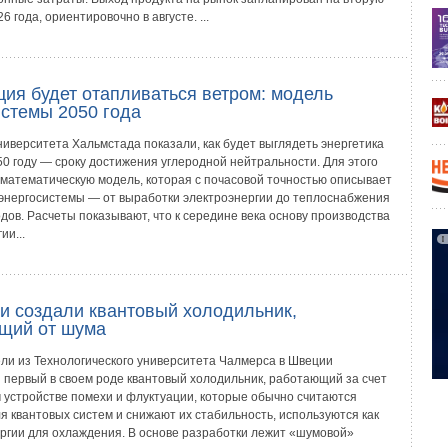
6 года, ориентировочно в августе. ...
ия будет отапливаться ветром: модель
истемы 2050 года
ниверситета Хальмстада показали, как будет выглядеть энергетика
50 году — сроку достижения углеродной нейтральности. Для этого
 математическую модель, которая с почасовой точностью описывает
 энергосистемы — от выработки электроэнергии до теплоснабжения
дов. Расчеты показывают, что к середине века основу производства
ии...
и создали квантовый холодильник,
щий от шума
ли из Технологического университета Чалмерса в Швеции
 первый в своем роде квантовый холодильник, работающий за счет
м устройстве помехи и флуктуации, которые обычно считаются
я квантовых систем и снижают их стабильность, используются как
ергии для охлаждения. В основе разработки лежит «шумовой»