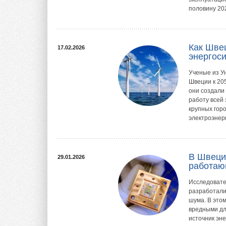
половину 202
Как Швец
17.02.2026
энергос
Ученые из У
Швеции к 20
они создали
работу всей
крупных горо
электроэнерг
В Швеци
29.01.2026
работаю
Исследовате
разработали
шума. В это
вредными дл
источник эн