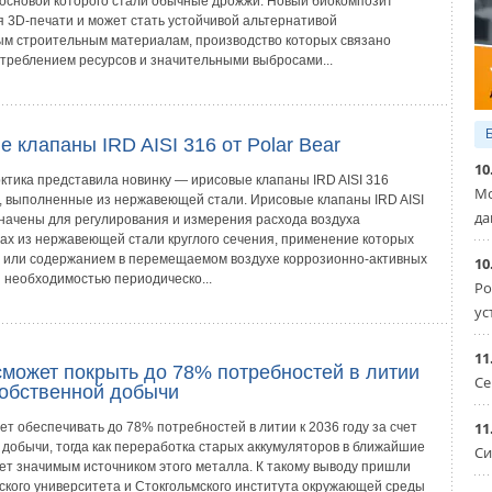
 основой которого стали обычные дрожжи. Новый биокомпозит
я 3D-печати и может стать устойчивой альтернативой
м строительным материалам, производство которых связано
отреблением ресурсов и значительными выбросами...
 клапаны IRD AISI 316 от Polar Bear
10
ктика представила новинку — ирисовые клапаны IRD AISI 316
Мо
ar, выполненные из нержавеющей стали. Ирисовые клапаны IRD AISI
да
начены для регулирования и измерения расхода воздуха
дах из нержавеющей стали круглого сечения, применение которых
 или содержанием в перемещаемом воздухе коррозионно-активных
10
и необходимостью периодическо...
Ро
ус
11
сможет покрыть до 78% потребностей в литии
Се
собственной добычи
11
т обеспечивать до 78% потребностей в литии к 2036 году за счет
 добычи, тогда как переработка старых аккумуляторов в ближайшие
Си
нет значимым источником этого металла. К такому выводу пришли
ского университета и Стокгольмского института окружающей среды