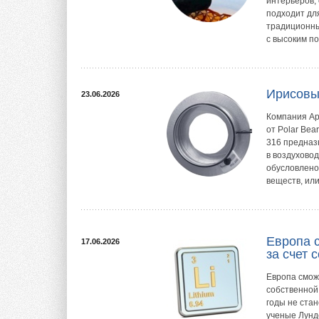
интерьеров,
подходит дл
традиционны
с высоким п
Ирисовые
23.06.2026
Компания Ар
от Polar Be
316 предназ
в воздухово
обусловлено
веществ, ил
Европа 
17.06.2026
за счет 
Европа сможе
собственной
годы не ста
ученые Лунд