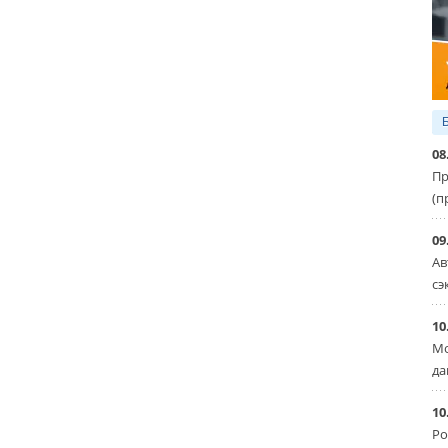
08
Пр
(п
09
Ав
сэ
10
Мо
да
10
Ро