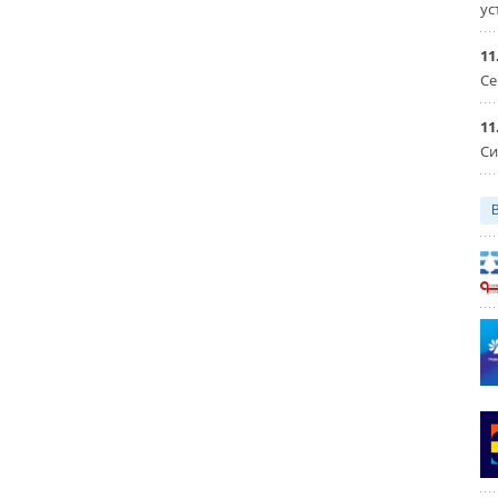
ус
11
Се
11
Си