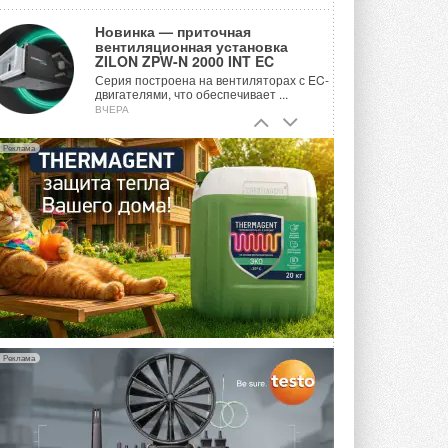
Новинка — приточная
вентиляционная установка
ZILON ZPW-N 2000 INT EC
Серия построена на вентиляторах с EC-
двигателями, что обеспечивает ...
ВЧЕРА
Учёные ЮУрГУ создали
Реклама
каскадную установку,
объединяющую солнечную и
геотермальную энергию
Природосберегающие технологии ...
ВЧЕРА
Для Арктики создали
технологию защиты
ветрогенераторов от аварий
Разработка учитывает влияние
мерзлоты, обледенения и снеговых ...
ВЧЕРА
Реклама
Гибридный тепловой насос PV/T
с одним общим испарителем
Исследователи предложили
конструкцию двухисточникового ...