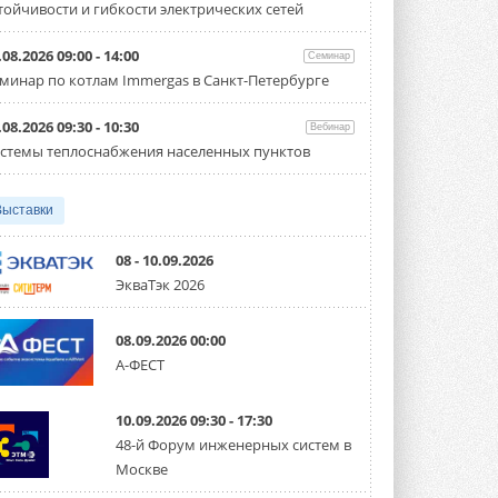
тойчивости и гибкости электрических сетей
Организатором выступил торгово-
производственный холдинг ...
3 АВГУСТА 2026
.08.2026 09:00 - 14:00
Семинар
минар по котлам Immergas в Санкт-Петербурге
«Датарк» испытал модульный
ЦОД с плотностью 54 кВт на
стойку
.08.2026 09:30 - 10:30
Вебинар
Испытания прошли на собственной
стемы теплоснабжения населенных пунктов
производственной площадке и были ...
3 АВГУСТА 2026
Выставки
Samsung выпускает VRF-
систему DVM на R32
Линейка включает семь типоразмеров
08 - 10.09.2026
производительностью от 22,4 до 56 кВт.
ЭкваТэк 2026
Суммарная длина трубопроводов ...
3 АВГУСТА 2026
08.09.2026 00:00
«СиСофт Девелопмент» подвел
А-ФЕСТ
итоги конкурса студенческих
проектов «ТИМ-лидеры 2026»
Новый сезон конкурса «ТИМ-лидеры»
10.09.2026 09:30 - 17:30
стартует уже в сентябре 2026 года ...
3 АВГУСТА 2026
48-й Форум инженерных систем в
Москве
«Русклимат» укрепляет