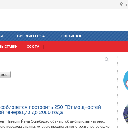
В
ИИ
БИБЛИОТЕКА
ПОДПИСКА
ВЫСТАВКИ
COK TV
Ь
ВСЕ
 собирается построить 250 ГВт мощностей
й генерации до 2060 года
ент Нигерии Йеми Осинбаджо объявил об амбициозных планах
кого перехода страны, которые предполагают строительство около