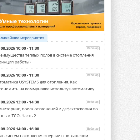
5 АВГУСТА 2026
21-й ежегодный форум
«ЦОД-2026»
Мероприятие пройдет 2-3 сентября в
отеле Radisson Slavyanskaya. Форум
посетит более двух тысяч участников ...
Ближайшие мероприятия
5 АВГУСТА 2026
.08.2026 10:00 - 11:30
Вебинар
Китайская Shenling представила
еимущества теплых полов в системе отопления
линейку тепловых насосов
ринцип работы)
«воздух-вода» на R290
Серия ThermaX R290 All-In-One
включает три модели ...
.08.2026 10:00 - 11:30
Вебинар
4 АВГУСТА 2026
томатика USYSTEMS для отопления. Как
кономить на коммуналке используя автоматику
Тепловые насосы в связке с
солнечной генерацией и
накопителем снижают
.08.2026 13:00 - 14:30
Вебинар
потребление на 60%
ниторинг, поиск отклонений и дефектоскопия по
Исследователи из Италии установили ...
нным ТЛО. Часть 2
4 АВГУСТА 2026
«РУСКЛИМАТ Fest 2026» в Уфе
.08.2026 14:00 - 16:00
Вебинар
собрал свыше 700 профи
ль систем накопления энергии в повышении
климатической отрасли