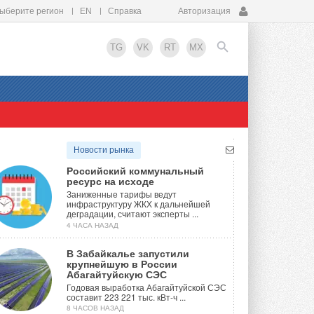
ыберите регион
EN
Справка
Авторизация
TG
VK
RT
MX
EN
Новости рынка
Российский коммунальный
ресурс на исходе
Заниженные тарифы ведут
инфраструктуру ЖКХ к дальнейшей
деградации, считают эксперты ...
4 ЧАСА НАЗАД
В Забайкалье запустили
крупнейшую в России
Абагайтуйскую СЭС
Годовая выработка Абагайтуйской СЭС
составит 223 221 тыс. кВт-ч ...
8 ЧАСОВ НАЗАД