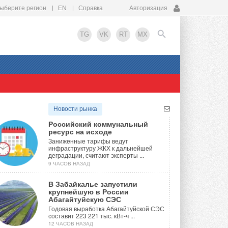
ыберите регион
EN
Справка
Авторизация
TG
VK
RT
MX
EN
Новости рынка
Российский коммунальный
ресурс на исходе
Заниженные тарифы ведут
инфраструктуру ЖКХ к дальнейшей
деградации, считают эксперты ...
9 ЧАСОВ НАЗАД
В Забайкалье запустили
крупнейшую в России
Абагайтуйскую СЭС
Годовая выработка Абагайтуйской СЭС
составит 223 221 тыс. кВт-ч ...
12 ЧАСОВ НАЗАД