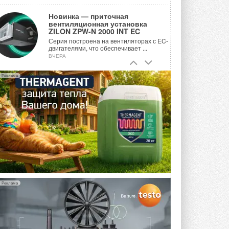
Новинка — приточная
вентиляционная установка
ZILON ZPW-N 2000 INT EC
Серия построена на вентиляторах с EC-
двигателями, что обеспечивает ...
ВЧЕРА
Учёные ЮУрГУ создали
Реклама
каскадную установку,
объединяющую солнечную и
геотермальную энергию
Природосберегающие технологии ...
ВЧЕРА
Для Арктики создали
технологию защиты
ветрогенераторов от аварий
Разработка учитывает влияние
мерзлоты, обледенения и снеговых ...
ВЧЕРА
Реклама
Гибридный тепловой насос PV/T
с одним общим испарителем
Исследователи предложили
конструкцию двухисточникового ...