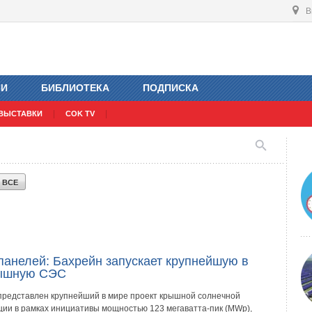
В
ИИ
БИБЛИОТЕКА
ПОДПИСКА
ВЫСТАВКИ
COK TV
Ь
ВСЕ
панелей: Бахрейн запускает крупнейшую в
ышную СЭС
представлен крупнейший в мире проект крышной солнечной
ции в рамках инициативы мощностью 123 мегаватта-пик (MWp),