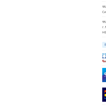
11
Си
11
г.
HE