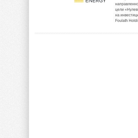
направленно
цели «Нулев
на инвестиц
Foulath Holdi