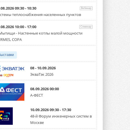
Организатором выступил торгово-
производственный холдинг ...
.08.2026 09:30 - 10:30
Вебинар
3 АВГУСТА 2026
стемы теплоснабжения населенных пунктов
«Датарк» испытал модульный
.08.2026 10:00 - 17:00
ЦОД с плотностью 54 кВт на
Семинар
стойку
 Мытищи - Настенные котлы малой мощности
Испытания прошли на собственной
RMES, COPA
производственной площадке и были ...
3 АВГУСТА 2026
Выставки
Samsung выпускает VRF-
систему DVM на R32
Линейка включает семь типоразмеров
08 - 10.09.2026
производительностью от 22,4 до 56 кВт.
ЭкваТэк 2026
Суммарная длина трубопроводов ...
3 АВГУСТА 2026
08.09.2026 00:00
«СиСофт Девелопмент» подвел
А-ФЕСТ
итоги конкурса студенческих
проектов «ТИМ-лидеры 2026»
Новый сезон конкурса «ТИМ-лидеры»
10.09.2026 09:30 - 17:30
стартует уже в сентябре 2026 года ...
3 АВГУСТА 2026
48-й Форум инженерных систем в
Москве
«Русклимат» укрепляет