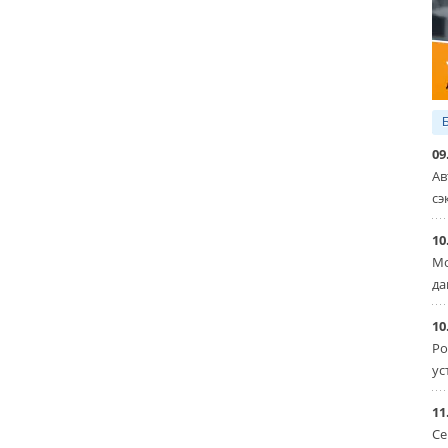
09
Ав
сэ
10
Мо
да
10
Ро
ус
11
Се