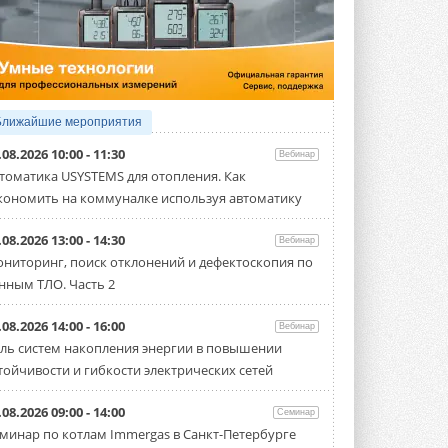
5 АВГУСТА 2026
21-й ежегодный форум
«ЦОД-2026»
Мероприятие пройдет 2-3 сентября в
отеле Radisson Slavyanskaya. Форум
посетит более двух тысяч участников ...
Ближайшие мероприятия
5 АВГУСТА 2026
.08.2026 10:00 - 11:30
Вебинар
Китайская Shenling представила
томатика USYSTEMS для отопления. Как
линейку тепловых насосов
кономить на коммуналке используя автоматику
«воздух-вода» на R290
Серия ThermaX R290 All-In-One
включает три модели ...
.08.2026 13:00 - 14:30
Вебинар
4 АВГУСТА 2026
ниторинг, поиск отклонений и дефектоскопия по
нным ТЛО. Часть 2
Тепловые насосы в связке с
солнечной генерацией и
накопителем снижают
.08.2026 14:00 - 16:00
Вебинар
потребление на 60%
ль систем накопления энергии в повышении
Исследователи из Италии установили ...
тойчивости и гибкости электрических сетей
4 АВГУСТА 2026
«РУСКЛИМАТ Fest 2026» в Уфе
.08.2026 09:00 - 14:00
Семинар
собрал свыше 700 профи
минар по котлам Immergas в Санкт-Петербурге
климатической отрасли