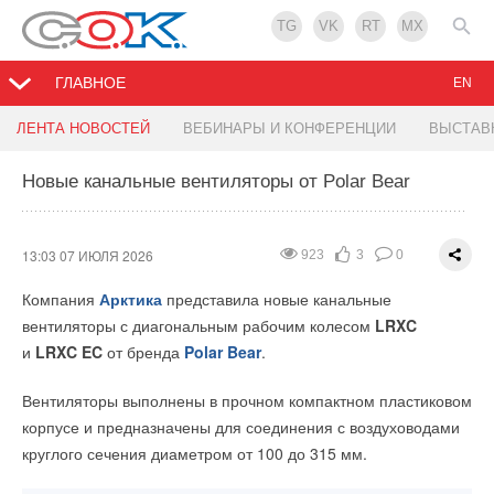
TG
VK
RT
MX
ГЛАВНОЕ
EN
Компания Rols Isomarket расширила линейку
Гибридная энергосистема поможет Кубе
ЛЕНТА НОВОСТЕЙ
ВЕБИНАРЫ И КОНФЕРЕНЦИИ
ВЫСТАВ
Energoflex® Acoustic
сократить выбросы на две трети
Новые канальные вентиляторы от Polar Bear
13:45 06 ИЮЛЯ 2026
11:55 06 ИЮЛЯ 2026
1048
970
2
1
0
0
Rols Isomarket
сообщила о расширении линейки
13:03 07 ИЮЛЯ 2026
923
3
0
шумопоглощающих материалов Energoflex® Acoustic и
Компания
Арктика
представила новые канальные
начале продажи монтажного комплекта трубок Energoflex®
вентиляторы с диагональным рабочим колесом
LRXC
Acoustic с прочным полимерным покрытием чёрного цвета.
и
LRXC EC
от бренда
Polar Bear
.
Вентиляторы выполнены в прочном компактном пластиковом
корпусе и предназначены для соединения с воздуховодами
круглого сечения диаметром от 100 до 315 мм.