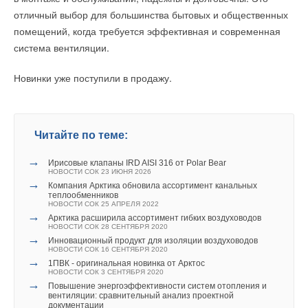
Второй сценарий
выходит за рамки действующих целевых
материалов
отличный выбор для большинства бытовых и общественных
ЖУРНАЛ СОК ЯНВАРЬ 2020
показателей. Он предполагает сокращение мощности ТЭС
→
Исследование качества тепловой изоляции на основе
помещений, когда требуется эффективная и современная
до резервного уровня в 1500 МВт, расширение
вспененного полиэтилена в форме трубок. Часть 1. Цели
и задачи
система вентиляции.
ветроэнергетики до 820 МВт, строительство солнечных
ЖУРНАЛ СОК ИЮЛЬ 2019
→
тепловых электростанций с концентраторами и установок,
Aqua-Therm Moscow – состоится 2–5 февраля 2016
Новинки уже поступили в продажу.
НОВОСТИ СОК 1 ФЕВРАЛЯ 2016
использующих разницу температур океанской воды, а также
→
Новая теплоизоляция Energocell
масштабное развертывание систем накопления энергии
НОВОСТИ СОК 11 АПРЕЛЯ 2014
→
Поздравления партнеров к юбилейному номеру СОКа
общей мощностью 1302 МВт.
ЖУРНАЛ СОК АПРЕЛЬ 2010
→
Читайте по теме:
«ЭНЕРГОФЛЕКС» — 5 лет. Новый этап развития
ЖУРНАЛ СОК ИЮЛЬ 2005
Третий сценарий
моделирует полный переход на ВИЭ
→
Ирисовые клапаны IRD AISI 316 от Polar Bear
к 2050 году с полной электрификацией транспорта
НОВОСТИ СОК 23 ИЮНЯ 2026
и максимальным использованием биомассы, ветра и солнца.
→
Компания Арктика обновила ассортимент канальных
теплообменников
НОВОСТИ СОК 25 АПРЕЛЯ 2022
Проведенное учеными моделирование показало, что
→
Арктика расширила ассортимент гибких воздуховодов
в первом, так называемом правительственном сценарии,
НОВОСТИ СОК 28 СЕНТЯБРЯ 2020
Уведомления отключены
→
Инновационный продукт для изоляции воздуховодов
доля возобновляемой генерации к 2050 году достигает лишь
НОВОСТИ СОК 16 СЕНТЯБРЯ 2020
Комментарии
35,
5
%, что значительно ниже заявленной цели в 10
0
%.
→
1ПВК - оригинальная новинка от Арктос
НОВОСТИ СОК 3 СЕНТЯБРЯ 2020
Более того, из-за сохранения и даже наращивания тепловой
→
Повышение энергоэффективности систем отопления и
В этой теме еще нет комментариев
генерации для покрытия постоянной нагрузки энергосистемы
вентиляции: сравнительный анализ проектной
документации