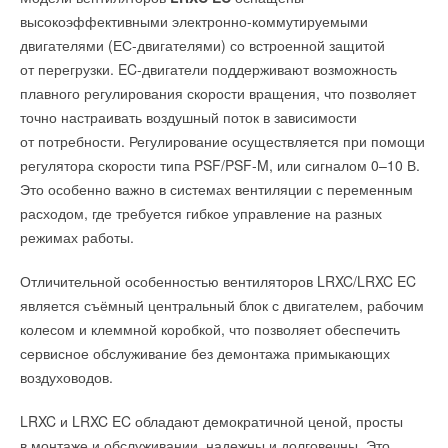
среднегодовая солнечная радиация здесь превышает
высокоэффективными электронно-коммутируемыми
1800 кВт·ч на квадратный метр, ветровой потенциал
двигателями (ЕС-двигателями) со встроенной защитой
превышает 2000 МВт, а биомасса сахарного тростника
от перегрузки. EC-двигатели поддерживают возможность
и быстро распространяющегося кустарника марабу может
плавного регулирования скорости вращения, что позволяет
Более подробно познакомиться с составом комплекта и его
служить дополнительным устойчивым источником энергии.
точно настраивать воздушный поток в зависимости
характеристиками можно на соответствующей продуктовой
от потребности. Регулирование осуществляется при помощи
Учитывая этот потенциал, исследователи построили
три
странице сайта компании.
регулятора скорости типа PSF/PSF-M, или сигналом 0–10 В.
сценария развития кубинской электроэнергетики до
Это особенно важно в системах вентиляции с переменным
ИСТОЧНИК:
ROLS ISOMARKET
2050 года
.
расходом, где требуется гибкое управление на разных
режимах работы.
Первый
отражает действующие планы правительства Кубы,
Читайте по теме:
установленные в Национальном плане экономического
Отличительной особенностью вентиляторов LRXC/LRXC EC
и социального развития до 2030 года и Декрете-законе №
→
ROLS ISOMARKET вывела на рынок уникальную
является съёмный центральный блок с двигателем, рабочим
345. Этот сценарий предусматривает постепенное
теплоизоляцию Energomax®
НОВОСТИ СОК 15 ДЕКАБРЯ 2021
колесом и клеммной коробкой, что позволяет обеспечить
наращивание мощностей солнечной энергетики до
→
Cклад ROLS ISOMARKET в Софрино
сервисное обслуживание без демонтажа примыкающих
2706 МВт, сохранение значительной доли тепловой
НОВОСТИ СОК 21 ИЮЛЯ 2021
→
воздуховодов.
Energomax® – теплоизоляция по-максимуму
генерации и перевод 4
5
% государственного транспорта
НОВОСТИ СОК 11 МАЯ 2021
на электротягу.
→
Исследование тепловой изоляции на основе
LRXC и LRXC EC обладают демократичной ценой, просты
вспененного полиэтилена в форме трубок. Часть 4.
Пожарная безопасность теплоизоляционных
в монтаже и обслуживании, надежны и долговечны. Это