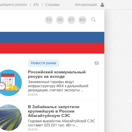
ыберите регион
EN
Справка
Авторизация
TG
VK
RT
MX
EN
Новости рынка
Российский коммунальный
ресурс на исходе
Заниженные тарифы ведут
инфраструктуру ЖКХ к дальнейшей
деградации, считают эксперты ...
ВЧЕРА
В Забайкалье запустили
крупнейшую в России
Абагайтуйскую СЭС
Годовая выработка Абагайтуйской СЭС
составит 223 221 тыс. кВт-ч ...
ВЧЕРА