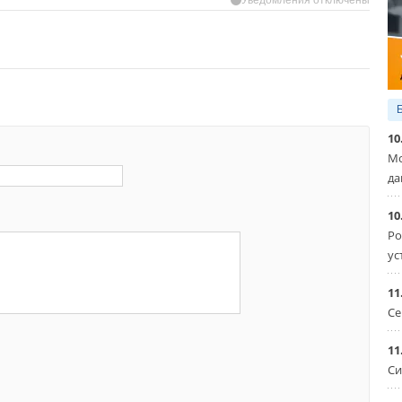
10
Мо
да
10
Ро
ус
11
Се
11
Си