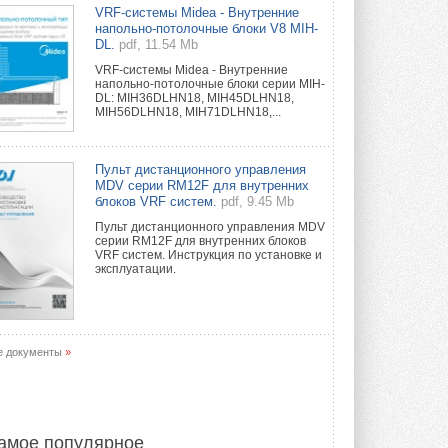
Уже через месяц в России
VRF-системы Midea - Внутренние
можно будет устанавливать
напольно-потолочные блоки V8 MIH-
солнечные панели в МКД
DL.
pdf, 11.54 Mb
С 1 сентября снимается запрет на
VRF-системы Midea - Внутренние
микрогенерацию в многоквартирных ...
напольно-потолочные блоки серии MIH-
30 ИЮЛЯ 2026
DL: MIH36DLHN18, MIH45DLHN18,
MIH56DLHN18, MIH71DLHN18,...
Канальные вентиляторы с ЕС-
двигателями Sysimple TRS EC
Poti
Пульт дистанционного управления
Новинка от Системэйр —
MDV серии RM12F для внутренних
прямоугольный канальный ...
блоков VRF систем.
pdf, 9.45 Mb
30 ИЮЛЯ 2026
Пульт дистанционного управления MDV
серии RM12F для внутренних блоков
Краска для окон: как выбрать
VRF систем. Инструкция по установке и
состав, который не
эксплуатации.
растрескается после первой
зимы
Частые вопросы о краске для окон ...
30 ИЮЛЯ 2026
е документы
»
СИЭНПИ РУС представила
новую серию консольных
насосов NM
Усовершенствованная гидравлика
помогает снизить энергопотребление ...
амое популярное
30 ИЮЛЯ 2026