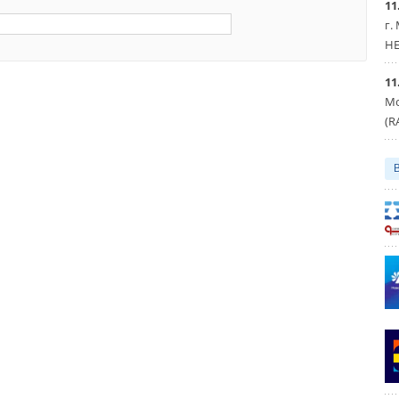
11
г.
HE
11
Мо
(R