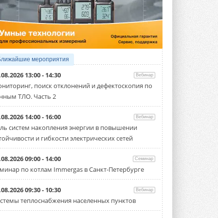
5 АВГУСТА 2026
21-й ежегодный форум
«ЦОД-2026»
Мероприятие пройдет 2-3 сентября в
отеле Radisson Slavyanskaya. Форум
посетит более двух тысяч участников ...
Ближайшие мероприятия
5 АВГУСТА 2026
.08.2026 13:00 - 14:30
Вебинар
Китайская Shenling представила
ниторинг, поиск отклонений и дефектоскопия по
линейку тепловых насосов
нным ТЛО. Часть 2
«воздух-вода» на R290
Серия ThermaX R290 All-In-One
включает три модели ...
.08.2026 14:00 - 16:00
Вебинар
4 АВГУСТА 2026
ль систем накопления энергии в повышении
тойчивости и гибкости электрических сетей
Тепловые насосы в связке с
солнечной генерацией и
накопителем снижают
.08.2026 09:00 - 14:00
Семинар
потребление на 60%
минар по котлам Immergas в Санкт-Петербурге
Исследователи из Италии установили ...
4 АВГУСТА 2026
.08.2026 09:30 - 10:30
Вебинар
«РУСКЛИМАТ Fest 2026» в Уфе
стемы теплоснабжения населенных пунктов
собрал свыше 700 профи
климатической отрасли