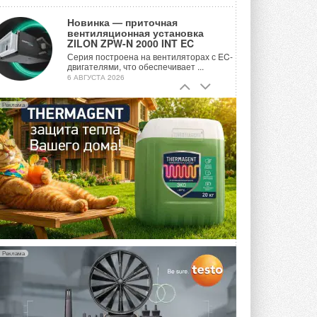
Новинка — приточная
вентиляционная установка
ZILON ZPW-N 2000 INT EC
Серия построена на вентиляторах с EC-
двигателями, что обеспечивает ...
6 АВГУСТА 2026
Учёные ЮУрГУ создали
Реклама
каскадную установку,
объединяющую солнечную и
геотермальную энергию
Природосберегающие технологии ...
6 АВГУСТА 2026
Для Арктики создали
технологию защиты
ветрогенераторов от аварий
Разработка учитывает влияние
мерзлоты, обледенения и снеговых ...
6 АВГУСТА 2026
Реклама
Гибридный тепловой насос PV/T
с одним общим испарителем
Исследователи предложили
конструкцию двухисточникового ...