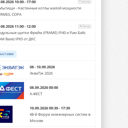
.08.2026 10:00 - 17:00
Семинар
Организатором выступил торгово-
производственный холдинг ...
 Мытищи - Настенные котлы малой мощности
3 АВГУСТА 2026
RMES, COPA
«Датарк» испытал модульный
.08.2026 11:00 - 12:00
ЦОД с плотностью 54 кВт на
Вебинар
стойку
дульные щитки Фрейм (FRAME) IP40 и Рам Бэйс
Испытания прошли на собственной
AM Base) IP65 от ДКС
производственной площадке и были ...
3 АВГУСТА 2026
Выставки
Samsung выпускает VRF-
систему DVM на R32
Линейка включает семь типоразмеров
08 - 10.09.2026
производительностью от 22,4 до 56 кВт.
ЭкваТэк 2026
Суммарная длина трубопроводов ...
3 АВГУСТА 2026
08.09.2026 00:00
«СиСофт Девелопмент» подвел
А-ФЕСТ
итоги конкурса студенческих
проектов «ТИМ-лидеры 2026»
Новый сезон конкурса «ТИМ-лидеры»
10.09.2026 09:30 - 17:30
стартует уже в сентябре 2026 года ...
3 АВГУСТА 2026
48-й Форум инженерных систем в
Москве
«Русклимат» укрепляет