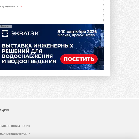
опроса Daikin о восприятии жары ...
28 ИЮЛЯ 2026
е документы
»
CDU производства LG прошёл
валидацию NVIDIA для ИИ-дата-
центров
Реклама
Компания становится официальным
партнёром NVIDIA по системам ...
28 ИЮЛЯ 2026
В Великобритании предлагают
сделать кондиционирование
обязательным для новостроек
Либеральные демократы внесли
предложение оснащать все новые ...
1
28 ИЮЛЯ 2026
В Подмосковье запустят
производство холодильной
техники и теплообменного
оборудования
ация
Проект реализует компания «ВЕЗА» ...
28 ИЮЛЯ 2026
льское соглашение
Ридан объявил о старте продаж
автоматического
онфиденциальности
балансировочного клапана