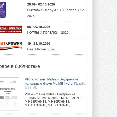
партнёрство за Уралом
29.09 - 02.10.2026
Президент Омского землячества в
Москве Михаил Тимошенко посетил
Выставка - Форум 100+ TechnoBuild
Омск с трёхдневным рабочим визитом ...
2026
31 ИЮЛЯ 2026
06 - 09.10.2026
Carrier модернизирует
флагманский чиллер AquaEdge
КОТЛЫ И ГОРЕЛКИ - 2026
19XR
Чиллер получил новую версию,
19 - 21.10.2026
работающую на хладагенте R1234ze ...
31 ИЮЛЯ 2026
Heat&Power 2026
Mitsubishi расширяет
направление систем
охлаждения для ЦОД
овое в библиотеке
Mitsubishi Electric создаёт в США новую
компанию MEHITS US Inc. ...
31 ИЮЛЯ 2026
VRF-системы Midea - Внутренние
напольные блоки V8 MIH-F3-5HN.
pdf,
3.63 Mb
США запретили использование
иностранных инверторов
VRF-системы Midea - Внутренние
28 июля 2026 года Федеральная
напольные блоки серии MIH22F3HN18,
комиссия по связи США (FCC) обновила
MIH28F3HN18, MIH36F3HN18,
свой специальный перечень Covered ...
MIH45F3HN18, MIH56F3HN18,...
31 ИЮЛЯ 2026