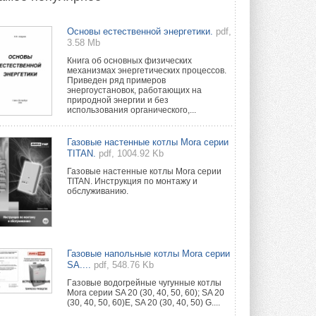
Группа «Теплолюкс» открыла
Основы естественной энергетики.
pdf,
новую производственную
3.58 Mb
площадку
Открытие нового завода состоялось
Книга об основных физических
сегодня в Мытищах ...
механизмах энергетических процессов.
29 ИЮЛЯ 2026
Приведен ряд примеров
энергоустановок, работающих на
природной энергии и без
Stiebel Eltron — спонсирует
использования органического,...
международные соревнования
25 спортсменов, выступающих в
прыжках с трамплина и лыжном
Газовые настенные котлы Mora серии
двоеборье на международных ...
TITAN.
pdf, 1004.92 Kb
29 ИЮЛЯ 2026
Газовые настенные котлы Mora серии
TITAN. Инструкция по монтажу и
Новый фирменный магазин
обслуживанию.
Midea открылся в Сургуте
Компания «Даичи» совместно с
партнером «Энердрим» открыла новый
фирменный магазин Midea в Сургуте ...
29 ИЮЛЯ 2026
Газовые напольные котлы Mora серии
SA....
pdf, 548.76 Kb
Токио — лидер по
интенсивности использования
Гaзовые водогрeйные чугунные котлы
кондиционеров
Mora серии SA 20 (30, 40, 50, 60); SA 20
(30, 40, 50, 60)E, SA 20 (30, 40, 50) G....
Данные получены в ходе очередного