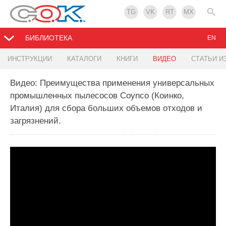
TG
VK
RT
MX
БИБЛИОТЕКА
EN
ИНСТРУКЦИИ
КАТАЛОГИ
КНИГИ
ВИДЕО
СТАТЬИ И
Видео: Преимущества применения универсальных
промышленных пылесосов Coynco (Коинко,
Италия) для сбора больших объемов отходов и
загрязнений.