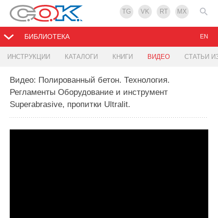
TG
VK
RT
MX
БИБЛИОТЕКА
EN
ИНСТРУКЦИИ
КАТАЛОГИ
КНИГИ
ВИДЕО
СТАТЬИ И
Видео: Полированный бетон. Технология.
Регламенты Оборудование и инструмент
Superabrasive, пропитки Ultralit.