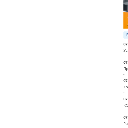
07
Ус
07
Пр
07
Ко
07
RO
07
Ра