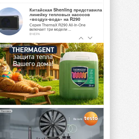
Китайская Shenling представила
линейку тепловых насосов
«воздух-вода» на R290
Серия ThermaX R290 All-In-One
включает три модели ...
ВЧЕРА
Тепловые насосы в связке с
Реклама
солнечной генерацией и
накопителем снижают
потребление на 60%
Исследователи из Италии установили ...
ВЧЕРА
«РУСКЛИМАТ Fest 2026» в Уфе
собрал свыше 700 профи
климатической отрасли
Организатором выступил торгово-
производственный холдинг ...
3 АВГУСТА 2026
Реклама
«Датарк» испытал модульный
ЦОД с плотностью 54 кВт на
стойку
Испытания прошли на собственной
производственной площадке и были ...