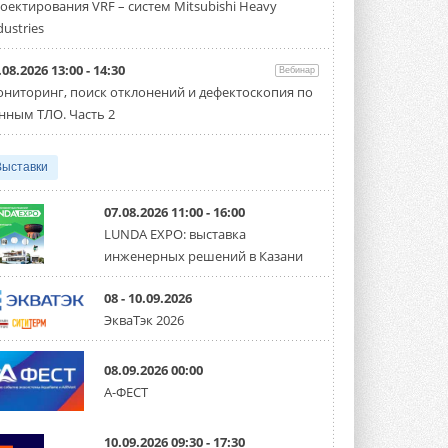
оектирования VRF – систем Mitsubishi Heavy
Чиллер получил новую версию,
работающую на хладагенте R1234ze ...
dustries
31 ИЮЛЯ 2026
.08.2026 13:00 - 14:30
Вебинар
Mitsubishi расширяет
ниторинг, поиск отклонений и дефектоскопия по
направление систем
охлаждения для ЦОД
нным ТЛО. Часть 2
Mitsubishi Electric создаёт в США новую
компанию MEHITS US Inc. ...
31 ИЮЛЯ 2026
Выставки
США запретили использование
иностранных инверторов
07.08.2026 11:00 - 16:00
28 июля 2026 года Федеральная
LUNDA EXPO: выставка
комиссия по связи США (FCC) обновила
инженерных решений в Казани
свой специальный перечень Covered ...
31 ИЮЛЯ 2026
08 - 10.09.2026
Уже через месяц в России
ЭкваТэк 2026
можно будет устанавливать
солнечные панели в МКД
С 1 сентября снимается запрет на
08.09.2026 00:00
микрогенерацию в многоквартирных ...
А-ФЕСТ
30 ИЮЛЯ 2026
Канальные вентиляторы с ЕС-
10.09.2026 09:30 - 17:30