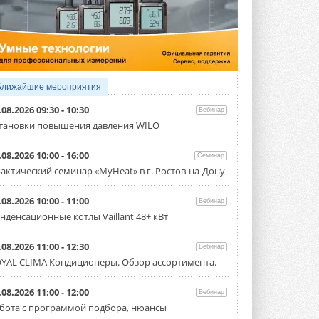
3 АВГУСТА 2026
Samsung выпускает VRF-
систему DVM на R32
Линейка включает семь типоразмеров
производительностью от 22,4 до 56 кВт.
Суммарная длина трубопроводов ...
Ближайшие мероприятия
3 АВГУСТА 2026
.08.2026 09:30 - 10:30
Вебинар
«СиСофт Девелопмент» подвел
тановки повышения давления WILO
итоги конкурса студенческих
проектов «ТИМ-лидеры 2026»
.08.2026 10:00 - 16:00
Семинар
Новый сезон конкурса «ТИМ-лидеры»
стартует уже в сентябре 2026 года ...
актический семинар «MyHeat» в г. Ростов-на-Дону
3 АВГУСТА 2026
.08.2026 10:00 - 11:00
Вебинар
«Русклимат» укрепляет
нденсационные котлы Vaillant 48+ кВт
партнёрство за Уралом
Президент Омского землячества в
Москве Михаил Тимошенко посетил
.08.2026 11:00 - 12:30
Вебинар
Омск с трёхдневным рабочим визитом ...
YAL CLIMA Кондиционеры. Обзор ассортимента.
31 ИЮЛЯ 2026
Carrier модернизирует
.08.2026 11:00 - 12:00
Вебинар
флагманский чиллер AquaEdge
бота с программой подбора, нюансы
19XR