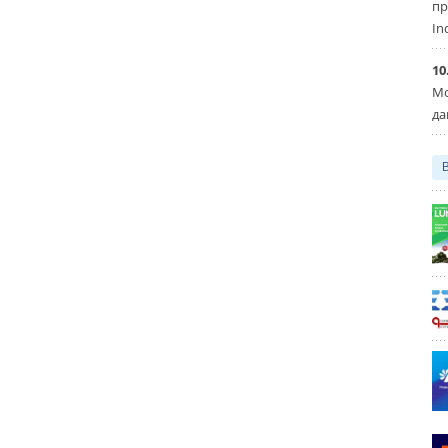
пр
In
10
Мо
да