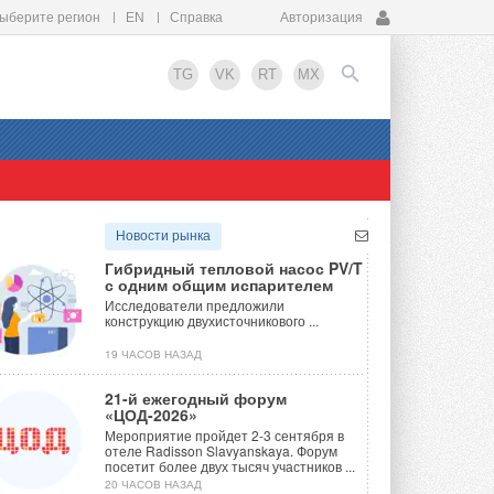
ыберите регион
EN
Справка
Авторизация
TG
VK
RT
MX
EN
Новости рынка
Гибридный тепловой насос PV/T
с одним общим испарителем
Исследователи предложили
конструкцию двухисточникового ...
19 ЧАСОВ НАЗАД
21-й ежегодный форум
«ЦОД-2026»
Мероприятие пройдет 2-3 сентября в
отеле Radisson Slavyanskaya. Форум
посетит более двух тысяч участников ...
20 ЧАСОВ НАЗАД