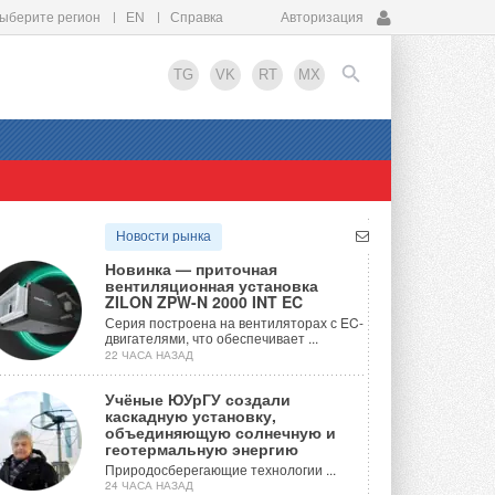
ыберите регион
EN
Справка
Авторизация
TG
VK
RT
MX
EN
Новости рынка
Новинка — приточная
вентиляционная установка
ZILON ZPW-N 2000 INT EC
Серия построена на вентиляторах с EC-
двигателями, что обеспечивает ...
22 ЧАСА НАЗАД
Учёные ЮУрГУ создали
каскадную установку,
объединяющую солнечную и
геотермальную энергию
Природосберегающие технологии ...
24 ЧАСА НАЗАД