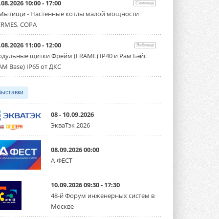
.08.2026 10:00 - 17:00
производительностью от 22,4 до 56 кВт.
Семинар
Суммарная длина трубопроводов ...
 Мытищи - Настенные котлы малой мощности
3 АВГУСТА 2026
RMES, COPA
«СиСофт Девелопмент» подвел
.08.2026 11:00 - 12:00
итоги конкурса студенческих
Вебинар
проектов «ТИМ-лидеры 2026»
дульные щитки Фрейм (FRAME) IP40 и Рам Бэйс
Новый сезон конкурса «ТИМ-лидеры»
AM Base) IP65 от ДКС
стартует уже в сентябре 2026 года ...
3 АВГУСТА 2026
Выставки
«Русклимат» укрепляет
партнёрство за Уралом
Президент Омского землячества в
08 - 10.09.2026
Москве Михаил Тимошенко посетил
ЭкваТэк 2026
Омск с трёхдневным рабочим визитом ...
31 ИЮЛЯ 2026
08.09.2026 00:00
Carrier модернизирует
А-ФЕСТ
флагманский чиллер AquaEdge
19XR
Чиллер получил новую версию,
10.09.2026 09:30 - 17:30
работающую на хладагенте R1234ze ...
31 ИЮЛЯ 2026
48-й Форум инженерных систем в
Москве
Mitsubishi расширяет