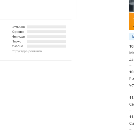
Отлично
Хорошо
Неплохо
Плохо
10
Ужасно
Структура рейтинга
Мо
да
10
Ро
ус
11
Се
11
Си