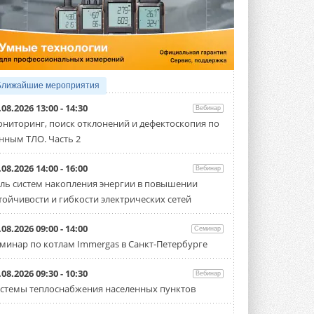
4 АВГУСТА 2026
Тепловые насосы в связке с
солнечной генерацией и
накопителем снижают
потребление на 60%
Исследователи из Италии установили ...
Ближайшие мероприятия
4 АВГУСТА 2026
.08.2026 13:00 - 14:30
Вебинар
«РУСКЛИМАТ Fest 2026» в Уфе
ниторинг, поиск отклонений и дефектоскопия по
собрал свыше 700 профи
нным ТЛО. Часть 2
климатической отрасли
Организатором выступил торгово-
производственный холдинг ...
.08.2026 14:00 - 16:00
Вебинар
3 АВГУСТА 2026
ль систем накопления энергии в повышении
тойчивости и гибкости электрических сетей
«Датарк» испытал модульный
ЦОД с плотностью 54 кВт на
стойку
.08.2026 09:00 - 14:00
Семинар
Испытания прошли на собственной
минар по котлам Immergas в Санкт-Петербурге
производственной площадке и были ...
3 АВГУСТА 2026
.08.2026 09:30 - 10:30
Вебинар
Samsung выпускает VRF-
стемы теплоснабжения населенных пунктов
систему DVM на R32
Линейка включает семь типоразмеров