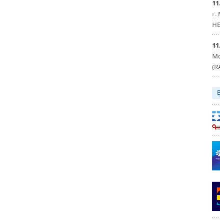
11
г.
HE
11
Мо
(R