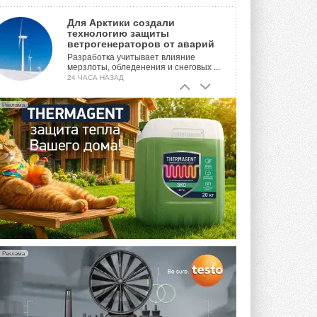
Для Арктики создали
технологию защиты
ветрогенераторов от аварий
Разработка учитывает влияние
мерзлоты, обледенения и снеговых ...
24 ЧАСА НАЗАД
Гибридный тепловой насос PV/T
Реклама
с одним общим испарителем
Исследователи предложили
конструкцию двухисточникового ...
ВЧЕРА
21-й ежегодный форум
«ЦОД-2026»
Мероприятие пройдет 2-3 сентября в
отеле Radisson Slavyanskaya. Форум
посетит более двух тысяч участников ...
ВЧЕРА
Реклама
Китайская Shenling представила
линейку тепловых насосов
«воздух-вода» на R290
Серия ThermaX R290 All-In-One
включает три модели ...