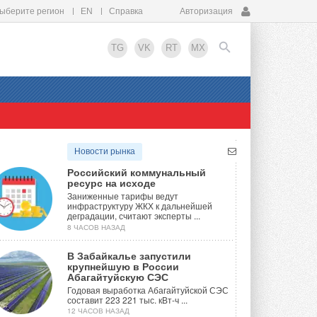
ыберите регион
EN
Справка
Авторизация
TG
VK
RT
MX
EN
Новости рынка
Российский коммунальный
ресурс на исходе
Заниженные тарифы ведут
инфраструктуру ЖКХ к дальнейшей
деградации, считают эксперты ...
8 ЧАСОВ НАЗАД
В Забайкалье запустили
крупнейшую в России
Абагайтуйскую СЭС
Годовая выработка Абагайтуйской СЭС
составит 223 221 тыс. кВт-ч ...
12 ЧАСОВ НАЗАД