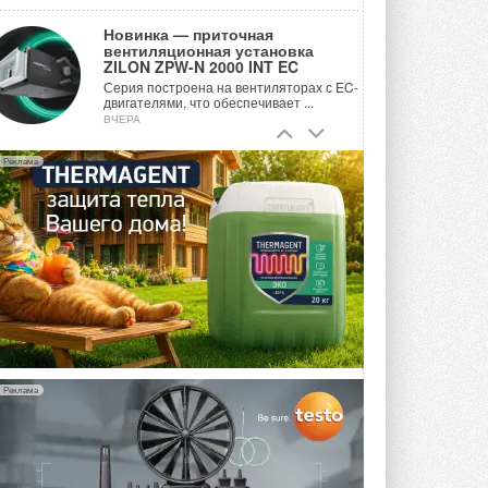
Новинка — приточная
вентиляционная установка
ZILON ZPW-N 2000 INT EC
Серия построена на вентиляторах с EC-
двигателями, что обеспечивает ...
ВЧЕРА
Учёные ЮУрГУ создали
Реклама
каскадную установку,
объединяющую солнечную и
геотермальную энергию
Природосберегающие технологии ...
ВЧЕРА
Для Арктики создали
технологию защиты
ветрогенераторов от аварий
Разработка учитывает влияние
мерзлоты, обледенения и снеговых ...
ВЧЕРА
Реклама
Гибридный тепловой насос PV/T
с одним общим испарителем
Исследователи предложили
конструкцию двухисточникового ...