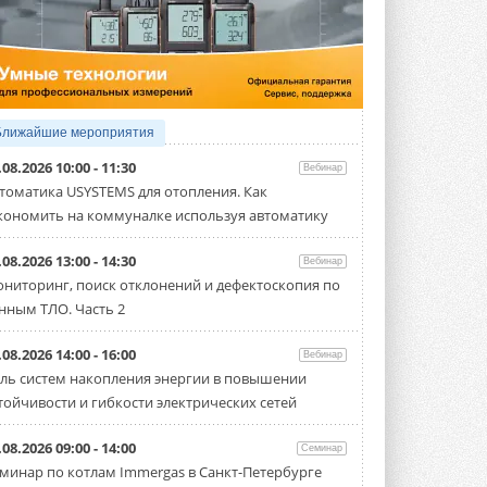
5 АВГУСТА 2026
21-й ежегодный форум
«ЦОД-2026»
Мероприятие пройдет 2-3 сентября в
отеле Radisson Slavyanskaya. Форум
посетит более двух тысяч участников ...
Ближайшие мероприятия
5 АВГУСТА 2026
.08.2026 10:00 - 11:30
Вебинар
Китайская Shenling представила
томатика USYSTEMS для отопления. Как
линейку тепловых насосов
кономить на коммуналке используя автоматику
«воздух-вода» на R290
Серия ThermaX R290 All-In-One
включает три модели ...
.08.2026 13:00 - 14:30
Вебинар
4 АВГУСТА 2026
ниторинг, поиск отклонений и дефектоскопия по
нным ТЛО. Часть 2
Тепловые насосы в связке с
солнечной генерацией и
накопителем снижают
.08.2026 14:00 - 16:00
Вебинар
потребление на 60%
ль систем накопления энергии в повышении
Исследователи из Италии установили ...
тойчивости и гибкости электрических сетей
4 АВГУСТА 2026
«РУСКЛИМАТ Fest 2026» в Уфе
.08.2026 09:00 - 14:00
Семинар
собрал свыше 700 профи
минар по котлам Immergas в Санкт-Петербурге
климатической отрасли