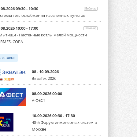
Организатором выступил торгово-
производственный холдинг ...
.08.2026 09:30 - 10:30
Вебинар
3 АВГУСТА 2026
стемы теплоснабжения населенных пунктов
«Датарк» испытал модульный
.08.2026 10:00 - 17:00
ЦОД с плотностью 54 кВт на
Семинар
стойку
 Мытищи - Настенные котлы малой мощности
Испытания прошли на собственной
RMES, COPA
производственной площадке и были ...
3 АВГУСТА 2026
Выставки
Samsung выпускает VRF-
систему DVM на R32
Линейка включает семь типоразмеров
08 - 10.09.2026
производительностью от 22,4 до 56 кВт.
ЭкваТэк 2026
Суммарная длина трубопроводов ...
3 АВГУСТА 2026
08.09.2026 00:00
«СиСофт Девелопмент» подвел
А-ФЕСТ
итоги конкурса студенческих
проектов «ТИМ-лидеры 2026»
Новый сезон конкурса «ТИМ-лидеры»
10.09.2026 09:30 - 17:30
стартует уже в сентябре 2026 года ...
3 АВГУСТА 2026
48-й Форум инженерных систем в
Москве
«Русклимат» укрепляет