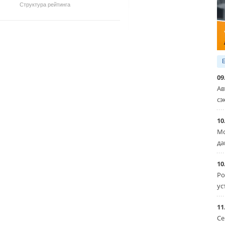
Структура рейтинга
09
Ав
сэ
10
Мо
да
10
Ро
ус
11
Се