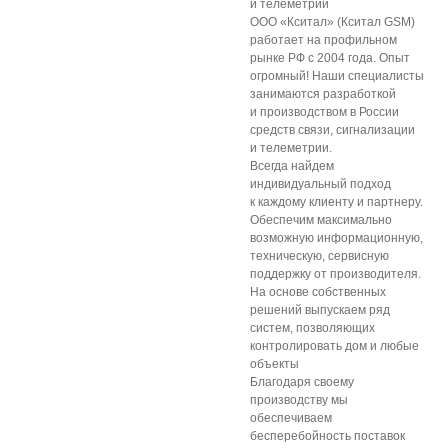
и телеметрии
ООО «Кситал» (Кситал GSM)
работает на профильном
рынке РФ с 2004 года. Опыт
огромный! Наши специалисты
занимаются разработкой
и производством в России
средств связи, сигнализации
и телеметрии.
Всегда найдем
индивидуальный подход
к каждому клиенту и партнеру.
Обеспечим максимально
возможную информационную,
техническую, сервисную
поддержку от производителя.
На основе собственных
решений выпускаем ряд
систем, позволяющих
контролировать дом и любые
объекты
Благодаря своему
производству мы
обеспечиваем
бесперебойность поставок