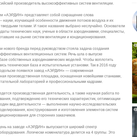
ийский производитель высокоэффективных систем вентиляции.
ии «АЭРДИН» представляет собой сокращение слова
 науки, изучающей особенности движения потоков воздуха и их
 твердыми телами. И такое название выбрано неслучайно. Основатели
даты технических наук, ученые в области аэродинамики, специалисты,
отавшие на рынке систем вентиляции и кондиционирования.
 нового бренда перед руководством стояла задача создания
ффективных вентиляционных систем. Речь шла о выпуске
базе собственных аэродинамических моделей. Чтобы воплотить
ись техническая база и испытательные установки. Так в 2016 году
Подольске появился завод «АЭРДИН» — современная
чная производственная площадка, оснащенная новейшими станками,
ытательной лабораторией и профессиональными кадрами.
ведется производственная деятельность, а также научная работа по
вания, подтверждению его технических характеристик, оптимизации
 один вид деятельности — выполнение научно-исследовательских
моделирования, конструирования и изготовления элементов систем
диционирования для сторонних заказчиков.
ень на заводе «АЭРДИН» выпускается широкий спектр
оборудования. Логически номенклатура делится на 4 группы. Это