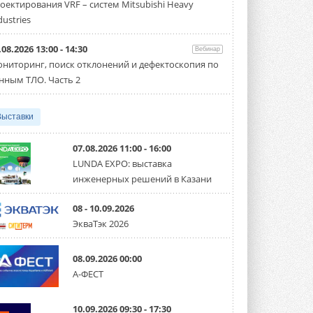
оектирования VRF – систем Mitsubishi Heavy
Чиллер получил новую версию,
работающую на хладагенте R1234ze ...
dustries
31 ИЮЛЯ 2026
.08.2026 13:00 - 14:30
Вебинар
Mitsubishi расширяет
ниторинг, поиск отклонений и дефектоскопия по
направление систем
охлаждения для ЦОД
нным ТЛО. Часть 2
Mitsubishi Electric создаёт в США новую
компанию MEHITS US Inc. ...
31 ИЮЛЯ 2026
Выставки
США запретили использование
иностранных инверторов
07.08.2026 11:00 - 16:00
28 июля 2026 года Федеральная
LUNDA EXPO: выставка
комиссия по связи США (FCC) обновила
инженерных решений в Казани
свой специальный перечень Covered ...
31 ИЮЛЯ 2026
08 - 10.09.2026
Уже через месяц в России
ЭкваТэк 2026
можно будет устанавливать
солнечные панели в МКД
С 1 сентября снимается запрет на
08.09.2026 00:00
микрогенерацию в многоквартирных ...
А-ФЕСТ
30 ИЮЛЯ 2026
Канальные вентиляторы с ЕС-
10.09.2026 09:30 - 17:30