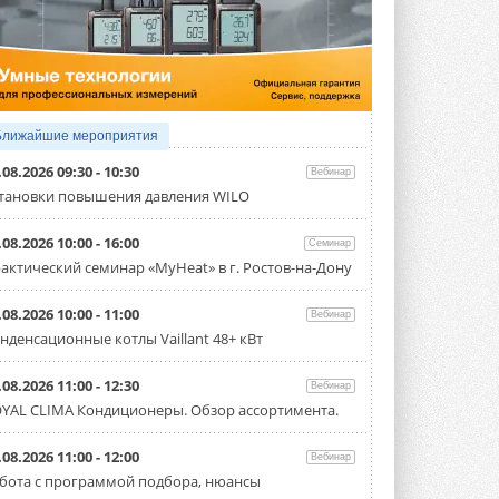
3 АВГУСТА 2026
Samsung выпускает VRF-
систему DVM на R32
Линейка включает семь типоразмеров
производительностью от 22,4 до 56 кВт.
Суммарная длина трубопроводов ...
Ближайшие мероприятия
3 АВГУСТА 2026
.08.2026 09:30 - 10:30
Вебинар
«СиСофт Девелопмент» подвел
тановки повышения давления WILO
итоги конкурса студенческих
проектов «ТИМ-лидеры 2026»
.08.2026 10:00 - 16:00
Семинар
Новый сезон конкурса «ТИМ-лидеры»
стартует уже в сентябре 2026 года ...
актический семинар «MyHeat» в г. Ростов-на-Дону
3 АВГУСТА 2026
.08.2026 10:00 - 11:00
Вебинар
«Русклимат» укрепляет
нденсационные котлы Vaillant 48+ кВт
партнёрство за Уралом
Президент Омского землячества в
Москве Михаил Тимошенко посетил
.08.2026 11:00 - 12:30
Вебинар
Омск с трёхдневным рабочим визитом ...
YAL CLIMA Кондиционеры. Обзор ассортимента.
31 ИЮЛЯ 2026
Carrier модернизирует
.08.2026 11:00 - 12:00
Вебинар
флагманский чиллер AquaEdge
бота с программой подбора, нюансы
19XR