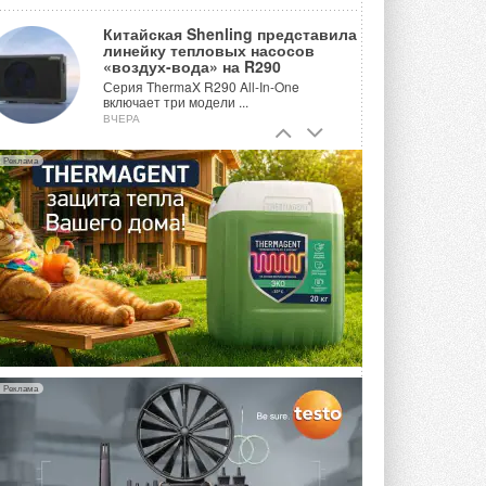
Китайская Shenling представила
линейку тепловых насосов
«воздух-вода» на R290
Серия ThermaX R290 All-In-One
включает три модели ...
ВЧЕРА
Тепловые насосы в связке с
Реклама
солнечной генерацией и
накопителем снижают
потребление на 60%
Исследователи из Италии установили ...
ВЧЕРА
«РУСКЛИМАТ Fest 2026» в Уфе
собрал свыше 700 профи
климатической отрасли
Организатором выступил торгово-
производственный холдинг ...
3 АВГУСТА 2026
Реклама
«Датарк» испытал модульный
ЦОД с плотностью 54 кВт на
стойку
Испытания прошли на собственной
производственной площадке и были ...