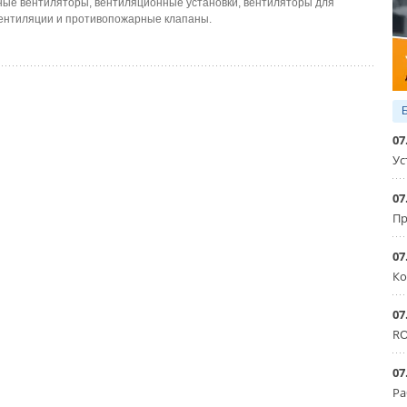
е вентиляторы, вентиляционные установки, вентиляторы для
ентиляции и противопожарные клапаны.
07
Ус
07
Пр
07
Ко
07
RO
07
Ра