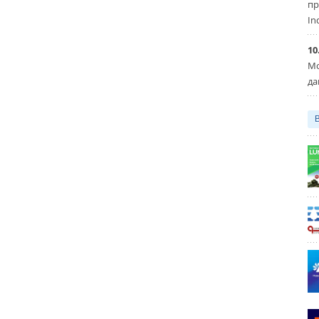
пр
In
10
Мо
да