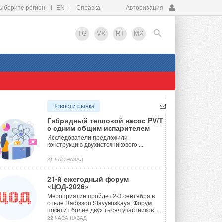
ыберите регион
EN
Справка
Авторизация
TG
VK
RT
MX
EN
Новости рынка
Гибридный тепловой насос PV/T
с одним общим испарителем
Исследователи предложили
конструкцию двухисточникового ...
21 ЧАС НАЗАД
21-й ежегодный форум
«ЦОД-2026»
Мероприятие пройдет 2-3 сентября в
отеле Radisson Slavyanskaya. Форум
посетит более двух тысяч участников ...
22 ЧАСА НАЗАД