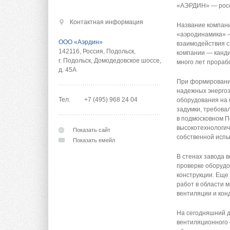
«АЭРДИН» — росс
Контактная информация
Название компан
«аэродинамика» —
ООО «Аэрдин»
взаимодействия с
142116
,
Россия
,
Подольск
,
компании — канди
г. Подольск, Домодедовское шоссе,
много лет прораб
д. 45А
При формировании
надежных энергоэ
Тел.
+7 (495) 968 24 04
оборудования на 
задумки, требовал
в подмосковном 
высокотехнологи
Показать сайт
собственной исп
Показать емейл
В стенах завода 
проверке оборудо
конструкции. Еще
работ в области 
вентиляции и кон
На сегодняшний д
вентиляционного 