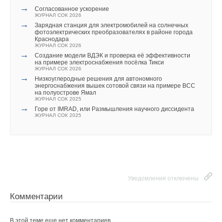
→
Согласованное ускорение
ЖУРНАЛ СОК 2026
В этой теме еще нет комментариев
→
Зарядная станция для электромобилей на солнечных
фотоэлектрических преобразователях в районе города
Краснодара
Заявки на участие в очно-заочном формате с докладом
,
ЖУРНАЛ СОК 2026
Добавить комментарий
→
а также сами доклады принимаются до 30 октября 2024 года
Создание модели ВДЭК и проверка её эффективности
на примере электроснабжения посёлка Тикси
по электронным адресам:
renXXI-2024@mail.ru
,
ЖУРНАЛ СОК 2026
Ваше имя *
→
kubgtu_renXXI-2024@mail.ru
.
Низкоуглеродные решения для автономного
энергоснабжения вышек сотовой связи на примере ВСС
на полуострове Ямал
Заявки на участие в конференции в очно-заочном
ЖУРНАЛ СОК 2025
Ваш E-mail *
Ежегодно в конференции принимают участие до 300
→
формате без доклада
(в качестве слушателя) принимаются
Горе от IMRAD, или Размышления научного диссидента
ЖУРНАЛ СОК 2025
делегатов. Основные участники конференции: топ-
до 4 ноября 2024 года по электронному адресу:
менеджеры, управленческий персонал, руководители
kubgtu_renXXI-2024@mail.ru
.
планово-экономических отделов теплоснабжающих
Текст комментария
и теплогенерирующих организаций; оперативное
управление и инженерно-технический персонал, то есть
главные инженеры, руководители производственно-
Уведомления отключены
технических отделов (ПТО) и департаментов эксплуатации
(целевая аудитория около 6
8
%).
Комментарии
Остальную часть участников составляют представители
В этой теме еще нет комментариев