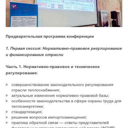
ЖУРНАЛ СОК МАЙ 2026
→
Новые возможности отрасли: «Тепло и Энергетика
2027» вместе со Smart City & Home | «Умный Город &
Дом»
ЖУРНАЛ СОК МАЙ 2026
→
LUNDA: на год взрослее!
ЖУРНАЛ СОК МАЙ 2026
→
Предварительная программа конференции
LUNDA Expo 2026: эффективные решения для
инженерных систем
ЖУРНАЛ СОК АПРЕЛЬ 2026
1. Первая сессия: Нормативно-правовое регулирование
и финансирование отрасли
Часть 1. Нормативно-правовое и техническое
регулирование
:
Уведомления отключены
совершенствование законодательного регулирования
отрасли теплоснабжения;
Комментарии
актуальные изменения нормативно-правовой базы;
особенности законодательства в сфере охраны труда для
В этой теме еще нет комментариев
теплоэнергетики;
стандартизация;
решение вопросов импортозамещения;
практика обратной связи — ответы представителей
Добавить комментарий
федеральных органов исполнительной власти (ФОИВ)