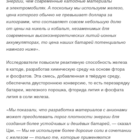
энергии, чем современные катодные материалы
Глава Ассоциации энергетических исследований юго-
в электромобилях. А поскольку мы используем железо,
Время проведения конференции
: 6–7 ноября 2024 г.
восточного региона Турция (GEADER) Омер Челеби
цена которого обычно не превышает доллара за
сообщил, что страна располагает хорошим потенциалом
Рубрика
Тэги
килограмм, что составляет совсем небольшую долю
в плане установления панелей ПСЭС.
от цены на никель и кобальт, незаменимых для
современных высокоэнергетических литий-ионных
«
Плавучие солнечные электростанции откроют новую эру
НП «Российское теплоснабжение» (НП «РТ») 26–27
аккумуляторах, то цена наших батарей потенциально
в политике Турции по возобновляемым источникам
ноября 2024 года в Москве проводит одно из
намного ниже
».
энергии и «зелёной» трансформации, а также внесут
ведущих мероприятий для теплоэнергетиков —
значительный вклад в национальную энергетическую
XXII Ежегодную отраслевую конференцию
Исследователи повысили реактивную способность железа
политику страны
», — сказал Челеби.
«Теплоснабжение-2024». Информационным
в катоде, разработав химическую среду на основе фтора
партнёром и участником конференции выступает
и фосфатов. Эта смесь, добавленная в твёрдую среду,
Он отметил, что плавучие солнечные электростанции
журнал СОК.
обеспечила двустороннюю конверсию, то есть перезарядку
в последние годы получили широкое распространение
батареи, железного порошка, фторида лития и фосфата
во всём мире. По его словам, потенциал в плане
Тематика конференции
:
лития в соли железа.
производства электроэнергии за счёт ПСЭС оценивается
в 80 ГВт.
1. Возобновляемые источники энергии (ВИЭ).
«
Мы показали, что разработка материалов с анионами
может преодолевать порог плотности энергии для
2. Малая распределённая и автономная энергетика РФ:
создания более устойчивых и дешёвых батарей
, — сказал
достижения, исследования, опыт внедрения
Цзи. — М
ы не используем более дорогие соли в сочетании
и эксплуатации.
с железом — только те, которые применяются