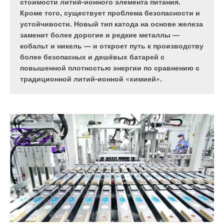
могут быть использованы для монтажа плавучих
подвижных объектов» пройдёт в очно-заочном
стоимости литий-ионного элемента питания.
солнечных электростанций.
формате 6 и 7 ноября 2024 года в Кубанском
Кроме того, существует проблема безопасности и
государственном технологическом университете
устойчивости. Новый тип катода на основе железа
(КубГТУ, г. Краснодар) при информационной
заменит более дорогие и редкие металлы —
поддержке журнала СОК.
кобальт и никель — и откроет путь к производству
более безопасных и дешёвых батарей с
повышенной плотностью энергии по сравнению с
традиционной литий-ионной «химией».
Прогнозируется, что в случае установления плавучих
Оформить подписку
солнечных электростанций (ПСЭС) на 1
0
% этих площадей
Отправить ссылку другу
четвёртая часть потребностей страны может быть
обеспечена электроэнергией.
Журнал С.О.К. № ,
Организаторы конференции
XXII Отраслевая конференция «Теплоснабжение-2024»