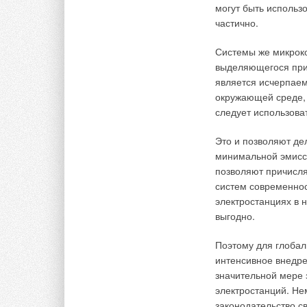
могут быть использ
организации законо
частично.
государственной вла
21).
Системы же микроко
выделяющегося при 
Данный закон датир
является исчерпае
28.09.2010. На сег
окружающей среде, 
добровольной серт
следует использова
сантехнику необход
соответствующие док
Это и позволяют дел
произведен товар —
минимальной эмисси
требуется существе
позволяют причисл
систем современнос
компле
— про
электростанциях в 
докум
выгодно.
либо д
если с
Поэтому для глоба
образо
интенсивное внедре
паспор
значительной мере 
электростанций. Не
Если речь идет об 
законодательство с