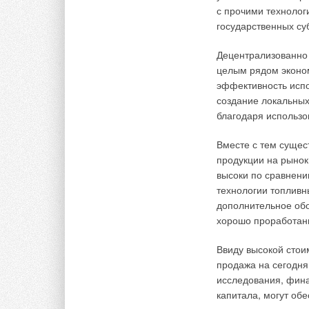
сертификации специ
с прочими техноло
г
оформляет сертифик
государственных су
Срок действия добр
Децентрализованно
Кроме того, при пл
целым рядом эконом
отечественным про
эффективность исп
происхождения, ко
создание локальных
Российской Федерац
благодаря ис
пользо
существенно зависи
сантехнику.
Вместе с тем сущес
продукции на рынок
Отопление – «в си
высоки по срав
нени
технологии топливн
Схожая ситуация об
дополнительное об
оборудование, кото
хорошо про
работан
обязательной серти
означает, что потре
Ввиду высокой стои
производителя или 
прода
жа на сегодн
вентиляции сертифи
исследования, фи
н
рекомендуется треб
капитала, могут обе
(или СНиП) в целях