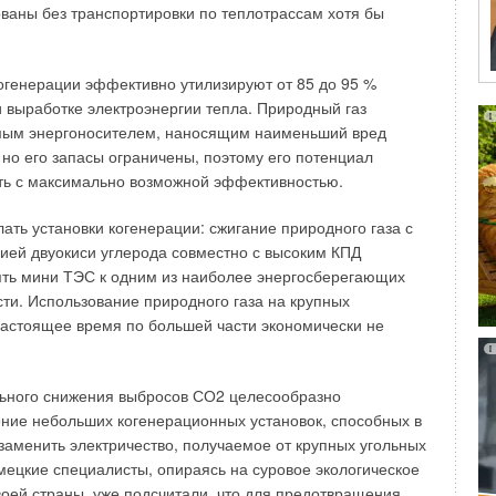
ованы без транспортировки по теплотрассам хотя бы
дательных (представительных) и исполнительных органов
сти субъектов Российской Федерации» (в частности, ст.
генерации эффективно утилизируют от 85 до 95 %
выработке электроэнергии тепла. Природный газ
ован 27.12.2002. Последние изменения внесены в него
мым энергоносителем, наносящим наименьший вред
одняшний день, по словам эксперта, для проведения
но его запасы ограничены, поэтому его потенциал
ификации с последующим оформлением сертификата на
ть с максимально возможной эффективностью.
имо представить в орган по сертификации
ументы, перечень которых зависит от того, где
ать установки когенерации: сжигание природного газа с
 в России или за ее пределами. В первом случае
ей двуокиси углерода совместно с высоким КПД
нно меньший пакет документов:
ять мини ТЭС к одним из наиболее энергосберегающих
ти. Использование природного газа на крупных
кт уставных и регистрационных документов предприятия
изводителя;
настоящее время по большей части экономически не
енты на производственные площади (право собственности,
оговор аренды);
антехника изготовлена не по ГОСТ, то соответствующим
льного снижения выбросов СО2 целесообразно
м зарегистрированное техническое условие;
ние небольших когенерационных установок, способных в
т на изделие, с указанием его технических характеристик.
заменить электричество, получаемое от крупных угольных
мецкие специалисты, опираясь на суровое экологическое
иностранном производстве, то нужно предъявить:
воей страны, уже подсчитали, что для предотвращения