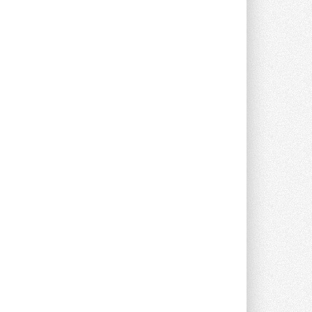
предложение оснащать все новые ...
1
28 ИЮЛЯ 2026
В Подмосковье запустят
производство холодильной
техники и теплообменного
оборудования
Проект реализует компания «ВЕЗА» ...
28 ИЮЛЯ 2026
Ридан объявил о старте продаж
автоматического
балансировочного клапана
Клапан APT‑R3 производится на заводе
в Лешково (Московская область) ...
27 ИЮЛЯ 2026
Шумоглушители собственного
производства от компании
TURKOV
Новая линейка пластинчатых
прямоугольных шумоглушителей ...
27 ИЮЛЯ 2026
Aquatherm Almaty 2026:
ключевая платформа для
развития инженерных систем