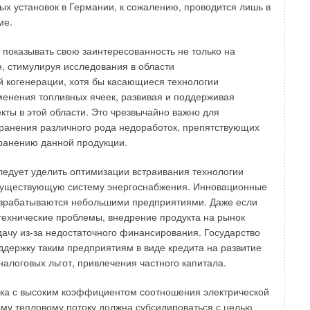
фикации не подлежат, согласно «Номенклатуре продукции
х установок в Германии, к сожалению, проводится лишь в
х обязательной сертификации». На радиаторы либо
ме.
вольный сертификат на соответствие ГОСТ 31311– 2005,
мо.
 показывать свою заинтересованность не только на
е, стимулируя исследования в области
ии определяет степень опасности продукции и меры по ее
 когенерации, хотя бы касающиеся технологии
остейшую продукцию, которая не может нанести
менения топливных ячеек, развивая и поддерживая
не нужно оформлять никаких специальных документов для
ты в этой области. Это чрезвычайно важно для
Если нужно подтвердить соответствие характеристик неким
ранения различного рода недоработок, препятствующих
сности, то оформляется сертификат соответствия
ранению данной продукции.
еского регламента «О безопасности аппаратов,
образном топливе».
едует уделить оптимизации встраивания технологии
 существующую систему энергоснабжения. Инновационные
ерта, газовые горелки, предназначенные для отопления и
азрабатываются небольшими предприятиями. Даже если
ения, подлежат обязательной сертификации в системе
технические проблемы, внедрение продукта на рынок
мента в соответствии с Постановлением Правительства РФ
дачу из-за недостаточного финансирования. Государство
 г. № 65 «Об утверждении технического регламента о
ддержку таким предприятиям в виде кредита на развитие
атов, работающих на газообразном топливе» (ТР Га з).
налоговых льгот, привлечения частного капитала.
ого документа — 5 лет.
ка с высоким коэффициентом соотношения электрической
топливе, радиационные излучатели газовые закрытые,
му тепловому потоку должна субсидироваться с целью