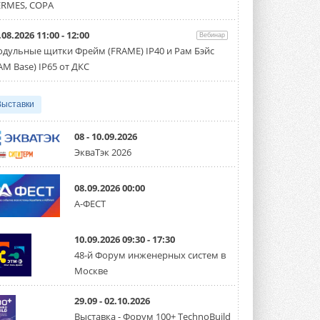
направление систем
RMES, COPA
охлаждения для ЦОД
Mitsubishi Electric создаёт в США новую
компанию MEHITS US Inc. ...
.08.2026 11:00 - 12:00
Вебинар
31 ИЮЛЯ 2026
дульные щитки Фрейм (FRAME) IP40 и Рам Бэйс
AM Base) IP65 от ДКС
США запретили использование
иностранных инверторов
28 июля 2026 года Федеральная
Выставки
комиссия по связи США (FCC) обновила
свой специальный перечень Covered ...
31 ИЮЛЯ 2026
08 - 10.09.2026
ЭкваТэк 2026
Уже через месяц в России
можно будет устанавливать
солнечные панели в МКД
08.09.2026 00:00
С 1 сентября снимается запрет на
микрогенерацию в многоквартирных ...
А-ФЕСТ
30 ИЮЛЯ 2026
10.09.2026 09:30 - 17:30
Канальные вентиляторы с ЕС-
двигателями Sysimple TRS EC
48-й Форум инженерных систем в
Poti
Москве
Новинка от Системэйр —
прямоугольный канальный ...
30 ИЮЛЯ 2026
29.09 - 02.10.2026
Выставка - Форум 100+ TechnoBuild