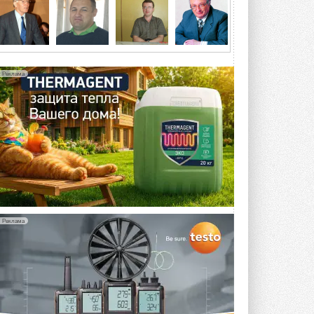
4 АВГУСТА 2026
Тепловые насосы в связке с
солнечной генерацией и
накопителем снижают
потребление на 60%
Реклама
Исследователи из Италии установили ...
4 АВГУСТА 2026
«РУСКЛИМАТ Fest 2026» в Уфе
собрал свыше 700 профи
климатической отрасли
Организатором выступил торгово-
производственный холдинг ...
3 АВГУСТА 2026
«Датарк» испытал модульный
ЦОД с плотностью 54 кВт на
Реклама
стойку
Испытания прошли на собственной
производственной площадке и были ...
3 АВГУСТА 2026
Samsung выпускает VRF-
систему DVM на R32
Линейка включает семь типоразмеров