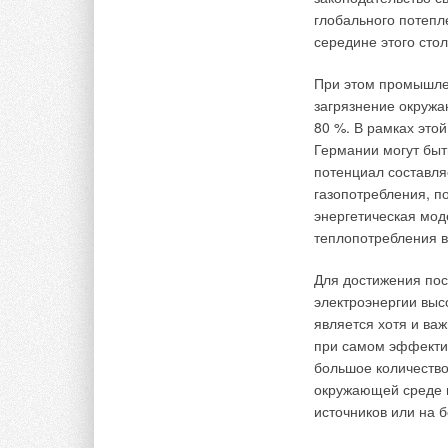
глобального потепл
контра
переч
середине этого стол
серти
фотог
П
ри этом промышл
технич
загрязне
ние окружа
завер
80 %. В рамках этой
произ
Германии могут бы
указа
потен
циал составля
юридич
полные
газопотреб
ления, п
подтве
энергетическая мод
проток
теплопо
требления в
Технические услови
Для достижения по
соответствия проду
электро
энергии вы
регламентов межгос
является хотя и ва
продукцию. Именно 
при самом эффекти
чтобы удостоверитьс
боль
шое количество
воспроизводят во в
окружающей среде 
изделия.
источников или на б
Затем, чтобы присво