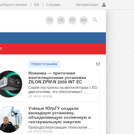
ыберите регион
EN
Справка
Авторизация
TG
VK
RT
MX
Т
EN
Новости рынка
Новинка — приточная
вентиляционная установка
ZILON ZPW-N 2000 INT EC
Серия построена на вентиляторах с EC-
двигателями, что обеспечивает ...
23 ЧАСА НАЗАД
Учёные ЮУрГУ создали
каскадную установку,
объединяющую солнечную и
геотермальную энергию
Природосберегающие технологии ...
24 ЧАСА НАЗАД