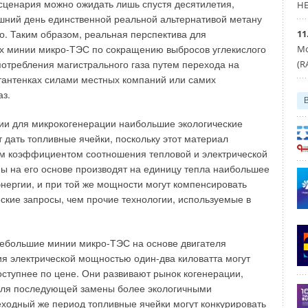
сце
нария можно ожидать лишь спустя десяти
летия,
HE
роверяется количество допустимых дефектов посредством
шний день един
ственной реальной альтернативой метану
ействия на продукцию. И если для первого сорта при
о. Таким образом, реальная перспектива для
11
теста» допускается два вида брака, для второго — три,
х мини
и микро-ТЭС по сокращению выбросов углекислого
Мо
ь, то высший сорт никаких дефектов иметь не должен.
потребления магистрального газа путем перехода на
(R
умывальники и другие фарфоровые, полуфарфоровые,
тантенках силами местных компаний или са
мих
 по словам Геннадия Николаевича, проверяются на
аз.
ых повреждений путем несложного испытания.
гии для микрокогене
рации наибольшие экологические
устанавливается на деревянное основание и
т дать топливные ячейки, поскольку этот материал
ревянным молотком. При наличии трещин — специалист
им коэффи
циентом соотношения тепловой и электри
ческой
й звук. Наряду с этим проверяется механическая,
 на его основе производят на единицу тепла наибольшее
ческая прочность покрытия сантехнического
энергии, и при той же мощности могут компенсировать
кончании исследований эксперты составляют протокол, в
ские запросы, чем прочие техно
логии, используемые в
тся потребительские свойства товара и их соответствие
ам.
небольшие мини
и мик
ро-ТЭС на основе двигателя
кации чугунных ванн, например, эксперты в обязательном
ия электрической мощностью один-два киловатта могут
 на предмет соответствия одному из размеров,
оступ
нее по цене. Они развивают рынок когене
рации,
. Далее, на основании представленных протоколов
 для последующей замены более экологичными
аний, а также в зависимости от заявки и принятой схемы
еходный же период топливные ячей
ки могут конкурировать