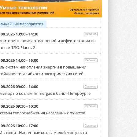
производительностью от 22,4 до 56 кВт.
Суммарная длина трубопроводов ...
3 АВГУСТА 2026
«СиСофт Девелопмент» подвел
Ближайшие мероприятия
итоги конкурса студенческих
проектов «ТИМ-лидеры 2026»
.08.2026 13:00 - 14:30
Вебинар
Новый сезон конкурса «ТИМ-лидеры»
ниторинг, поиск отклонений и дефектоскопия по
стартует уже в сентябре 2026 года ...
нным ТЛО. Часть 2
3 АВГУСТА 2026
«Русклимат» укрепляет
.08.2026 14:00 - 16:00
Вебинар
партнёрство за Уралом
ль систем накопления энергии в повышении
Президент Омского землячества в
тойчивости и гибкости электрических сетей
Москве Михаил Тимошенко посетил
Омск с трёхдневным рабочим визитом ...
31 ИЮЛЯ 2026
.08.2026 09:00 - 14:00
Семинар
минар по котлам Immergas в Санкт-Петербурге
Carrier модернизирует
флагманский чиллер AquaEdge
19XR
.08.2026 09:30 - 10:30
Вебинар
Чиллер получил новую версию,
стемы теплоснабжения населенных пунктов
работающую на хладагенте R1234ze ...
31 ИЮЛЯ 2026
.08.2026 10:00 - 17:00
Семинар
Mitsubishi расширяет
 Мытищи - Настенные котлы малой мощности