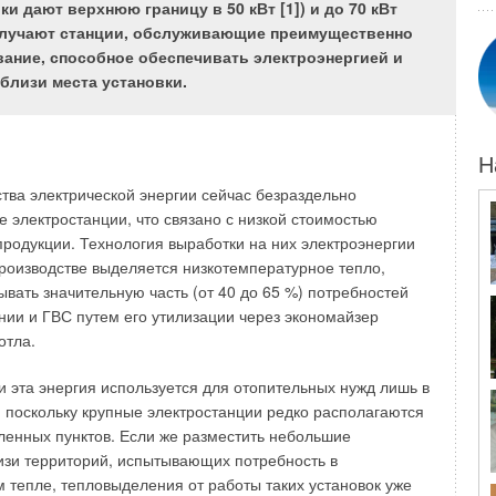
и дают верхнюю границу в 50 кВт [1]) и до 70 кВт
олучают станции, обслуживающие преимущественно
та помогает покупателям сделать компетентный выбор
вание, способное обеспечивать электроэнергией и
ся определенной гарантией ее качества. Но не только это
близи места установки.
 для оформления сертификации. Существуют объективные
к подготовка России к вступлению в ВТО и дальнейшая
государства в мировое экономическое сообщество. В этом
Н
ая сертификация является базовым элементом
ства электрической энергии сейчас безраздельно
е реорганизации технического регулирования. Поэтому за
 электростанции, что связано с низкой стоимостью
консультациями журнал С.О.К. обратился к эксперту в
родукции. Технология выработки на них электроэнергии
ения соответствия продукции машиностроения Геннадию
 производстве выделяется низкотемпературное тепло,
ЦИНУ.
ывать значительную часть (от 40 до 65 %) потребностей
нии и ГВС путем его утилизации через экономайзер
антехники
отла.
т, именно в связи с реформированием системы
и эта энергия используется для отопительных нужд лишь в
ирования в нашей стране область применения
поскольку крупные электростанции редко располагаются
ествляемой в добровольном порядке, постоянно
ленных пунктов. Если же разместить небольшие
 основным документом, регламентирующим проведение
изи территорий, испытывающих потребность в
фикации на территории нашей страны сегодня, является
 тепле, тепловыделения от работы таких установок уже
от 6 октября 1999 г. № 184-ФЗ «Об общих принципах