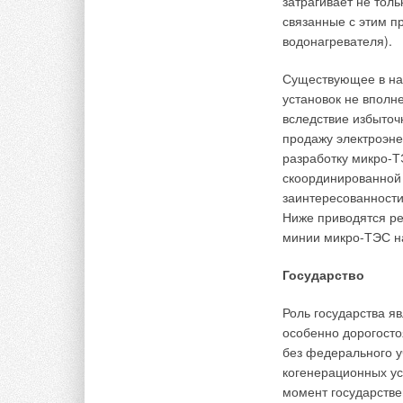
затрагивает не толь
связан
ные с этим п
Поскольку наличие 
водонагревателя).
проектировщика (ли
возмещении ущерба
Существующее в на
вентиляции. Любая 
установок не вполн
сложное инженерно
вследствие избыточ
по обеспечению бе
продажу электроэне
угрозу для жизни, 
разработку мик
ро-Т
изделие, тем строже
скоординированной
заинтересованности
«Отопительные пр
Ниже при
водятся р
выдерживать пробн
мини
и микро-ТЭС н
чем в полтора раза
мегапаскаля,
— пре
Государство
отношение к ради
системы отоплени
Роль государства я
особенно дорогост
Так, по общероссий
без федерального у
относят к группе 4
когенерационных ус
Радиаторы отоплени
момент государств