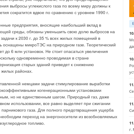
ения выбросы углекислого газа по всему миру должны к
кт, согласно которому осуществляется поставка;
ень продукции, предоставляемой для добровольной
етия сократится вдвое по сравнению с уровнем 1990 г.
фикации;
рафии, описания изделий;
енные предприя
тия, вносящие наибольший вклад в
еская документация (паспорта, описания, инструкции);
ющей среды, обязаны уменьшить свою долю выбросов на
10
енная установленным порядком доверенность от
 задачи к 2030 г. до 35 % всех жилых помеще
ний в
Мо
водителя заявителю на право представлять образцы
ть оснащены микро
ТЭС на природном газе. Теоретический
нной продукции на сертификацию;
да
ет до 6 млн установок. Не стоит опасаться увеличения
еский адрес изготовителя;
 реквизиты заявителя;
оскольку одновременно проводимая в стране
10
рждение юридического статуса;
ернизация ста
рых зданий приведет к снижению
Ро
олы испытаний (при наличии).
 жилых районах.
ус
я (ТУ) являются частью нормативной базы подтверждения
ставленной немцами задачи стимулирование выработки
11
кции и не могут противоречить требованиям технических
сокоэффективными когенераци
онными установками
Се
ударственных и государственных стандартов на
жным, но не единственным шагом. Природный газ, даже
он обеспечивает потребителю гарантии качества. Так,
вном использова
нии, все равно выделяет при сжигании
11
я в потребительских качествах товара, эксперты
 парникового газа. Для пол
ного предотвращения ущерба
Си
ремя сертификационных испытаний условия эксплуатации
необходим переход на энергоносители из возобновляемых
ез
углеродное топливо.
11
г.
ить товару тот или иной сорт (по шкале — от высшего до