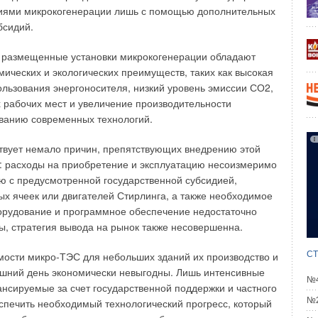
алист по сертификации аккредитованного органа
иями микрокогенерации лишь с помощью дополнительных
ат соответствия.
бсидий.
овольного ГОСТ Р на сантехнику составляет до трех лет.
 размещенные установки микрокогенерации обладают
анировании экспортных поставок сантехники
ических и экологических преимуществ, таких как высокая
изводителям необходимо получить сертификат
ользова
ния энергоносителя, низкий уровень эмиссии СО2,
торый оформляет Торгово-промышленная палата
 рабочих мест и уве
личение производительности
ии. Примечательно, что форма указанного сертификата
ванию современных технологий.
т от страны, в которую планируется экспортировать
твует немало причин, препятствующих внедрению этой
: расходы на приобретение и экс
плуатацию несоизмеримо
стеме ГОСТ Р»
ю с предусмотренной государственной субсидией,
ых ячеек или двигателей Стирлинга, а также необходимое
стоит по сертификации и на отопительно-вентиляционное
орудование и программ
ное обеспечение недостаточно
рое не входит в перечень продукции, подлежащей
ы, стратегия вывода на рынок также несовершенна.
фикации в строительстве. Однако это положение также не
битель или заказчик не может потребовать от
СТ
мости микро-ТЭС для небольших зданий их производство и
поставщика продукции для систем отопления и
яшний день экономически невы
годны. Лишь интенсивные
№4
кат соответствия. Напротив, потребителям даже
ансируемые за счет государственной под
держки и частного
овать от поставщиков сертификат соответствия качества
№2
спе
чить необходимый технологический прогресс, который
 уверенности в качестве поставляемой продукции.