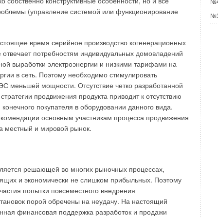
ко собственно конструктивные особенности, но и все
№4
роблемы (управление системой или функционирование
№3
сертификата может уменьшить или снять ответственность с
бо строителя) при судебном разбирательстве исков о
 в случае произошедшей аварии в системах отопления и
стоящее время серий
ное производство когенерационных
отопительная система представляет собой довольно
е отвечает потребностям индивиду
альных домовладений
е сооружение. В России предусмотрены различные меры
ной выработки электроэнергии и низкими тарифа
ми на
зопасности продукции. Чем большую потенциальную
ргии в сеть. Поэтому необходимо стимулировать
здоровья, имущества людей и окружающей среды несет
ЭС меньшей мощности. Отсутствие четко разработанной
 контроль его безопасности.
 страте
гии продвижения продукта приводит к отсут
ствию
 конечного покупа
теля в оборудовании данного вида.
иборы должны быть прочными и герметичными и
екомендации основным участникам процесса продвижения
ое давление воды или воздуха, превышающее не менее
а местный и мировой рынок.
 максимальное рабочее давление, но не менее 0,6
дупреждает Геннадий Николаевич.
— Это имеет прямое
аторам — основным исполнительным элементам
я»
.
вляется решающей во многих рыночных процессах,
оящих и экономически не слишком прибыльных. Поэтому
скому классификатору продукции (ОКП), радиаторы
частия попытки повсеместного внедрения
9 3500 («Радиаторы и конвекторы отопительные»).
тановок порой обречены на неудачу. На настоящий
я изготавливают в соответствии с ГОСТ 31311–2005, но
енная финансовая поддержка разработок и продажи