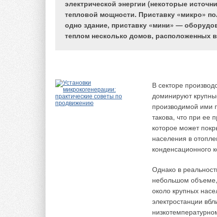
электрической энергии (некоторые источник
тепловой мощности. Приставку «микро» п
Наличие сертифика
одно здание, приставку «мини» — оборудо
продукции и являет
теплом несколько домов, расположенных в
служит основанием
Фото 1. Сертификат на
причины — такие ка
продукцию соответствия
интеграция нашего 
добровольный
смысле добровольн
В секторе производ
проводимой в стран
доминируют крупные
профессиональными 
производимой ими п
области подтвержд
Фото 2. Сертификат на
такова, что при ее
Николаевичу СИНИ
продукцию соответствия
которое может покр
обязательный
населения в отопле
«Краш-тест» для с
конденсационного к
Как пояснил экспер
Рис. 3. Пустой
Однако в реальност
технического регул
технический регламент
небольшом объеме, 
сертификации, осущ
около крупных насе
расширяется. Так,
электростанции вбл
добровольной серти
низкотемпературном
Федеральный закон 