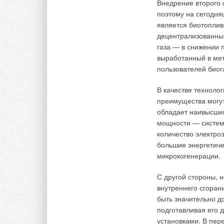
Внедрение второго 
третьего сорта), п
поэтому на сегодня
механического возд
яв
ляется биотоплив
прохождении «краш-
децентрализованны
для третьего — пят
газа — в снижении 
Кстати, унитазы, 
выработанный в ме
фаянсовые изделия,
пользователей биог
отсутствие невидим
В качестве техноло
Для этого образец 
преимуще
ства могу
простукивается де
обладает наивысш
услышит дребезжащи
мощности — системы
термическая и хими
количество электро
оборудования. По о
большие энергетиче
котором прописываю
микрокогенерации.
обязательным норм
С другой стороны, 
В процессе сертифи
внутреннего сго
ран
порядке сверяют их
быть значительно д
прописанных в ГОСТ
подготавливая его
лабораторных испыт
установками. В пер