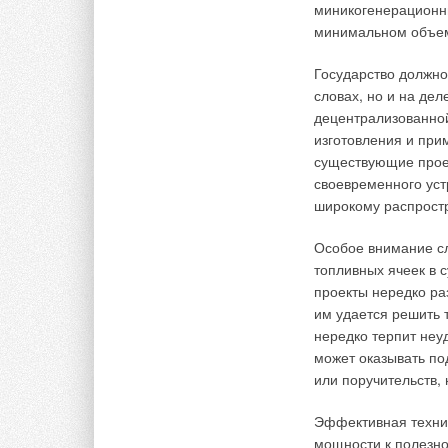
обязательной серти
миникогенерационны
и услуг, подлежащи
минимальном объе
оформляется добро
либо отказное пись
Государство должно
словах, но и на дел
Правительство Росс
децентрализованной
минимизации. На пр
изготовления и при
серьезного вреда, 
существующие проек
ее использования. 
своевременного уст
требованиям безопа
широкому распрост
требованиям технич
работающих на газо
Особое внимание сл
топливных ячеек в
По информации эксп
проекты нередко р
горячего водоснабж
им удается решить 
технического регла
нередко терпит неу
от 11 февраля 2010
может оказывать по
безопасности аппар
или поручительств, 
Срок действия данн
Эффективная техни
Горелки на жидком 
мощности к полезно