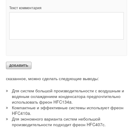
HFC407с состоит из трех фреонов: 23 % R32 + 25 % R125 +
52 % R134a. Температура кипения такой смеси зависит от
Текст комментария
процентного соотношения компонентов и в процессе
кипения в испарителе значительно (около 5 К) изменяется.
В случае утечки хладагента необходимо либо полностью
заменить весь хладагент в системе, либо анализировать
состав оставшегося хладагента и восстанавливать исходные
концентрации, добавляя компоненты по отдельности.
Компания Daikin производит модульные чиллеры с водяным
конденсатором EWWPKAW1N на фреоне HFC407с
холодопроизводительностью от 13 до 195 кВт. Суммируя
сказанное, можно сделать следующие выводы:
Для систем большой производительности с воздушным и
водяным охлаждением конденсатора предпочтительно
использовать фреон HFC134a.
Компактные и эффективные системы используют фреон
HFC410a.
Для экономного варианта систем небольшой
производительности подходит фреон HFC407с.