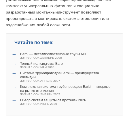
на трение и снижает перетечки хладагента. Масляная
комплект универсальных фитингов и специально
«подушка» нейтрализует отрицательное воздействие
разработанный монтажныйинструмент позволяют
высокого перепада давлений на работу компрессора.
проектировать и монтировать системы отопления или
«Орбитальный» компрессор отличается от традиционного и
водоснабжения любой сложности.
тем, что охлаждение электродвигателя производится
горячим паром на стороне нагнетания, а не холодными
парами на всасывании.
Читайте по теме:
Это объясняется более высокой оптимальной температурой
→
Barbi — металлопластиковые трубы №1
обмоток электродвигателя. С другой стороны, это позволяет
ЖУРНАЛ СОК ДЕКАБРЬ 2008
→
устранить избыточный перегрев пара на всасывании.
Теплый пол системы Barbi
ЖУРНАЛ СОК МАЙ 2008
Компактность кондиционеров на фреоне HFC410a
→
Система трубопроводов Barbi — преимущества
объясняется еще и тем, что выигрышные теплофизические
очевидны
ЖУРНАЛ СОК АПРЕЛЬ 2007
характеристики позволяют минимизировать площадь и
→
Комплексная система трубопроводов Barbi — впервые
размеры теплообменников. Преимущества HFC410a
на рынке отопления
особенно очевидны для систем с водяным охлаждением
ЖУРНАЛ СОК ЯНВАРЬ 2007
→
Обзор систем защиты от протечек 2026
конденсатора.
ЖУРНАЛ СОК ИЮНЬ 2026
Это относится и к «водяной» VRV, и к чиллерам. В
недалеком будущем появятся мощные компрессоры для
HFC410a, и тогда он будет эффективно использоваться в