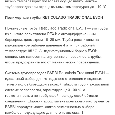
низких температурах позволяет осуществлять монтаж
системы кондиционирования. HFC410a является смесью
трубопроводов при отрицательных температурах до –10 °С.
двух фреонов: 50 % фреон R32 + 50 % фреон R125. На
практике зеотропность HFC410a мало сказывается при
Полимерные трубы RETICULADO TRADICIONAL EVOH
эксплуатации системы. Изменение температуры кипения в
испарителе крайне незначительно (0,2 °К), и им можно
Полимерные трубы Reticulado Tradicional EVOH — это трубы
пренебречь.
из сшитого полиэтилена PEX-b с антидиффузионным
барьером, диаметром 16–25 мм. Трубы рассчитаны на
Главным достоинством этого фреона является
максимальное рабочее давление 4 атм при рабочей
благоприятное сочетание двух важных характеристик:
температуре 95 °С. Антидиффузионный барьер EVOH
высокой термодинамической эффективности и высокой
специально нанесен на внутреннюю поверхность трубы,
объемной производительности. Такое сочетание позволяет
чтобы предохранить его от механических повреждений.
создавать компактное оборудование высокой
эффективности. Именно по этой причине хладагент активно
Cистема трубопроводов BARBI Reticulado Traditional EVOH —
используется в бытовых кондиционерах Daikin, а также в
идеальный выбор для коттеджного отопления и водяных
системах VRV и чиллерах. Однако его применение требует
теплых полов благодаря высокой гибкости труб и аксиальной
от производителя решения сложных технических проблем.
системе запрессовки, гарантирующей 100 %-ю
герметичность и не требующей последующей обтяжки
Дело в том, что давление конденсации и перепад давлений у
соединений. Широкий ассортимент монтажных инструментов
этого хладагента существенно выше, чем у других (см. рис.
BARBI порадует монтажников возможностью выбора
3). Следовательно, необходимо сконструировать
наиболее подходящего для него комплекта. 1.
компрессор, который бы надежно работал при повышенных