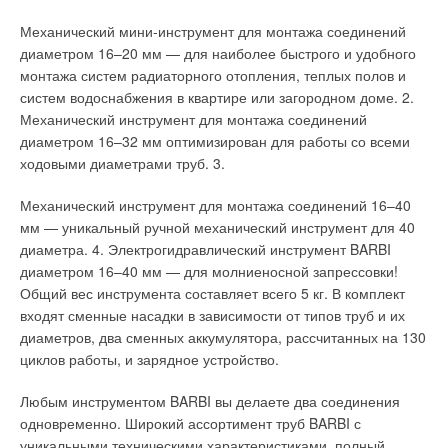
нагрузках. Компания Daikin успешно решила эту задачу и
Механический мини-инструмент для монтажа соединений
разработала уникальный «орбитальный» спиральный
диаметром 16–20 мм — для наиболее быстрого и удобного
компрессор (рис. 5). «Орбитальный» компрессор
монтажа систем радиаторного отопления, теплых полов и
существенно отличается от традиционного спирального
систем водоснабжения в квартире или загородном доме. 2.
компрессора.
Механический инструмент для монтажа соединений
диаметром 16–32 мм оптимизирован для работы со всеми
Прежде всего это относится к магнитоэлектрическому
ходовыми диаметрами труб. 3.
электродвигателю, запатентованному фирмой Daikin.
Магнитоэлектрический электродвигатель постоянного тока с
Механический инструмент для монтажа соединений 16–40
постоянными магнитами из редкоземельного металла
мм — уникальный ручной механический инструмент для 40
неодима развивает высокие крутящие моменты, которые
диаметра. 4. Электрогидравлический инструмент BARBI
достаточны для нормальной работы компрессора во всем
диаметром 16–40 мм — для молниеносной запрессовки!
диапазоне эксплуатационных параметров. При этом данный
Общий вес инструмента составляет всего 5 кг. В комплект
электродвигатель имеет самую высокую эффективность
входят сменные насадки в зависимости от типов труб и их
среди подобных электродвигателей, за что отмечен
диаметров, два сменных аккумулятора, рассчитанных на 130
многочисленными наградами на международных выставках.
циклов работы, и зарядное устройство.
Еще одно отличие заключается в том, что в зазор между
Любым инструментом BARBI вы делаете два соединения
подвижной и неподвижной спиралью подается под
одновременно. Широкий ассортимент труб BARBI с
давлением масло, которое значительно уменьшает потери
уникальными техническими характеристиками, полный