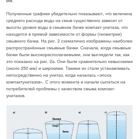
мм.
применяются системы механического управления, что в
итоге дороже и в некоторых случаях недостаточно
Полученные графики убедительно показывают, что величина
надёжно. Вторые также менее приспособлены
среднего расхода воды на смыв существенно зависит от
оперативно реагировать на изменения условий
высоты уровня воды в смывном бачке компакт-унитаза, что
эксплуатации, например, изменение геодезического
находится в прямой зависимости от формы (геометрии)
напора, и быстро осуществлять корректировку работы
смывного бачка. На рис. 2 схематично изображены наиболее
турбины. При использовании двух преобразователей
распространённые смывные бачки. Сначала, когда смывные
частоты можно контролировать производительность
бачки были высокорасполагаемыми, они выглядели так, как
генератора, чтобы обеспечить производство
это показано на рис. 2а. Они были сравнительно невысокими
электроэнергии в соответствии с потребностью и
(около 250 мм) и широкими. Такими их стали устанавливать
нагрузкой. Поскольку генератор всегда работает с
непосредственно на унитаз, когда началась «эпоха
максимальным КПД, гидроэнергетическая установка KSB
компактунитазов». С этого момента и начали сыпаться на
практически не зависит от изменения объёмного
потребителей проблемы с качеством смыва компакт-
расхода
».
унитазов.
На сегодняшний момент KSB поставила более 200 малых
гидроэнергетических установок, а это около 3000 насосных
агрегатов в турбинном режиме. Ленар Форпаль так говорит о
дальнейших перспективах: «
Залог успеха наших установок
заключается в их надёжности. По оценке специалистов,