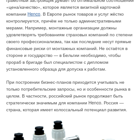
грамотный застройщик думает об оптимальном соотношении
качество смыва. Этому способствовали работы,
KSB может предложить так называемые «малые
«цена/качество», которое является визитной карточкой
направленные на уменьшение потерь на входе воды в
гидроэнергетические установки под ключ», которые позволят
компании
Henco
. В Европе рынок товаров и услуг жёстко
спускную трубу, введение сапуна в конструкцию смывного
обеспечить электрической энергией населённые пункты,
контролируется, причём не только административными
бачка, а также увеличение высоты зеркала воды в бачке над
находящиеся вдали от энергосетей. Это будет наиболее
мерами. Например, монтажные организации должны
ободом унитаза. Кроме того, существенно увеличить
экономически эффективный и экологичный способ
удовлетворять требованиям страховых компаний по степени
средний расход воды на смыв теперь стало возможным за
электрификации отдалённых районов и сельской местности
своего профессионализма, так как последние несут прямые
счёт ещё большего, чем принято сейчас, увеличения высоты
(рис. 1).
финансовые риски от монтажных компаний. Не остаётся в
уровня воды в бачке, но остановке процесса спуска на
стороне и государство — в Бельгии необходимо, чтобы
уровне значительно выше уровня седла запорного клапана
прораб в бригаде был специалистом с дипломом
спускной арматуры. При этом объём спущенной из бачка
установленного образца для допуска к работам.
воды не должен превышать 6 л.
При построении бизнес-планов приходится учитывать не
Новый ГОСТ 21485–2016 средний расход воды через
только потребительские запросы, но и особенности рынка в
спускную арматуру рекомендует определять несколько по-
целом. В частности, российский рынок продолжает быть
иному — без унитаза и патрубка, имитирующего
стратегически значимым для компании Henco. Россия —
гидравлическое сопротивление унитаза, но также в сборе со
страна, которая имеет колоссальный потенциал развития.
смывным бачком и при открытой крышке бачка. При этом
должен осуществляться свободный слив воды из спускного
патрубка в какую-либо приёмную ёмкость. При определении
величины среднего расхода на смыв старый ГОСТ не
предусматривал разделения гидравлических сопротивлений