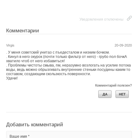
Уведомления отключены
Комментарии
Virgis
20-09-2020
. У меня советский унитаз с пъедесталом и низким бочком.
. Кинул в него окурок (почти только фильтр от него) - грубо пол бочкА
хватило чтоб от него избавиться!
. Проблемы чистоты смыва, пм, неразумно возлогать на усилие потока
воды, ведь можно обрызгивать внутренние стеньки посудины каким то
составом, создающим скользкость поверхности.
Удачи!
Комментарий полезен?
ДА
НЕТ
Добавить комментарий
Ваше имя *