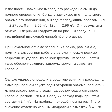
Если подача воды прекращается, установка с насосами в
В частности, зависимость среднего расхода на смыв до
турбинном режиме автоматически отключается для защиты
полного опорожнения бачка, в зависимости от начального
от «сухого хода». После возобновления подачи воды блок
объёма его наполнения, выглядит следующим образом: 6 л
управления запускает установку снова с помощью ИБП.
— 2,27 л/с; 9 л — 2,53 л/с; 12 л — 2,96 л/с. Эти результаты
отмечены чёрными квадратами на рис. 1 и соединены
Качество производимой электроэнергии должно
утолщённой штриховой линией чёрного цвета.
соответствовать самым высоким международным
стандартам, чтобы избежать повреждения современных
При начальном объёме заполнения бачка, равном 3 л,
электронных приборов, таких как компьютеры, мобильные
получить замеры при работе в автоматическом режиме
телефоны и прочее телекоммуникационное оборудование.
закрытия не удалось из-за конструктивных особенностей
Поэтому трансформатор в составе установки используется
узла, обеспечивающего задержку момента закрытия
для разъединения системы выработки от системы
клапана.
приёмников электроэнергии до тех пор, пока не будет 100 %-
й гарантии обеспечения соответствующего напряжения и
Однако удалось определить среднюю величину расхода на
тока для работы потребляющего оборудования.
смыв при полном спуске воды от уровня объёма, равного 6
л, при высоте зеркала воды над срезом седла спускного
«
Главное преимущество установок KSB с насосами в
клапана, равной 175 мм. Средний расход воды при этом
турбинном режиме является электронное управление
составил 2,4 л/с. На графике, приведённом на рис. 1, это
генератором
, — продолжает Ленар Форпаль. —
В других
значение отмечено чёрным квадратом с отметкой
H
= 175
гидроэнергетических установках, как правило,