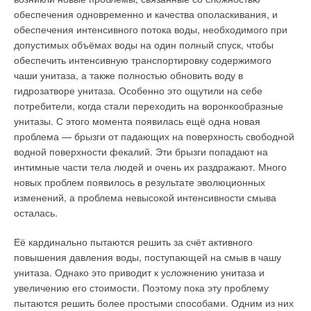
обеспечения одновременно и качества ополаскивания, и
представлять большой интерес для российского рынка.
обеспечения интенсивного потока воды, необходимого при
допустимых объёмах воды на один полный спуск, чтобы
Читайте по теме:
обеспечить интенсивную транспортировку содержимого
чаши унитаза, а также полностью обновить воду в
→
Международный концерн KSB - 150 лет опыта,
гидрозатворе унитаза. Особенно это ощутили на себе
изобретений и инноваций
потребители, когда стали переходить на воронкообразные
ЖУРНАЛ СОК 2021
→
унитазы. С этого момента появилась ещё одна новая
Арматура KSB для систем ОВК зданий и сооружений
ЖУРНАЛ СОК ДЕКАБРЬ 2020
проблема — брызги от падающих на поверхность свободной
→
15 лет ООО «КСБ»
водной поверхности фекалий. Эти брызги попадают на
ЖУРНАЛ СОК ИЮЛЬ 2020
→
интимные части тела людей и очень их раздражают. Много
Новейшее поколение незасоряемых канализационных
насосов
новых проблем появилось в результате эволюционных
ЖУРНАЛ СОК МАЙ 2020
→
изменений, а проблема невысокой интенсивности смыва
KSB в России: итоги, планы, перспективы
ЖУРНАЛ СОК ФЕВРАЛЬ 2020
осталась.
Её кардинально пытаются решить за счёт активного
повышения давления воды, поступающей на смыв в чашу
унитаза. Однако это приводит к усложнению унитаза и
увеличению его стоимости. Поэтому пока эту проблему
Уведомления отключены
пытаются решить более простыми способами. Одним из них