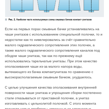
основными потребителями данного продукта могут
стать страны Африки, Южная Америка, а также регионы
стран Европы с децентрализованной системой
электроснабжения. Мы намерены построить
экспериментальную систему в Бразилии и, возможно, в
Если на первых порах смывные бачки устанавливались на
Руанде, где нет надёжных источников электроснабжения.
чаши унитазов с использованием специальной полочки, то и
Уже сконструированный прототип установки
недостатки как-то нивелировались за счёт сравнительно
обеспечивает 40 киловатт электроэнергии, чего
малого гидравлического сопротивления этих полочек, а
достаточно для электрификации сельского поселения
».
также малого гидравлического сопротивления каналов под
В Российской Федерации программам развития малой
ободом чаши унитаза, так как по-прежнему ещё
гидроэнергетики в настоящее время уделяют всё больше
использовались тарельчатые унитазы. При этом качество
внимания. Это обусловлено не только резким повышением
ополаскивания чаши из-за малого напора воды,
стоимости энергоносителей, но и ужесточением требований
вытекающего из бачка компактунитаза по сравнению с
к охране окружающей среды, сельскохозяйственным и
высокорасполагаемым смывным бачком, ухудшилось.
промышленным освоением отдалённых районов и
С целью улучшения качества ополаскивания внутренней
необходимостью их электрификации, трудностями с
поверхности чаши унитаза и упрощения сборки постепенно
финансированием освоения крупных водотоков,
стали отказываться от приставной полочки, а унитаз
совершенствованием технологии проектирования,
изготавливать с цельнолитой полочкой. С этого момента
строительства и эксплуатации малых ГЭС. В этом случае
возникли новые проблемы, связанные со сложностью
комплектная гидроэнергетическая установка KSB может