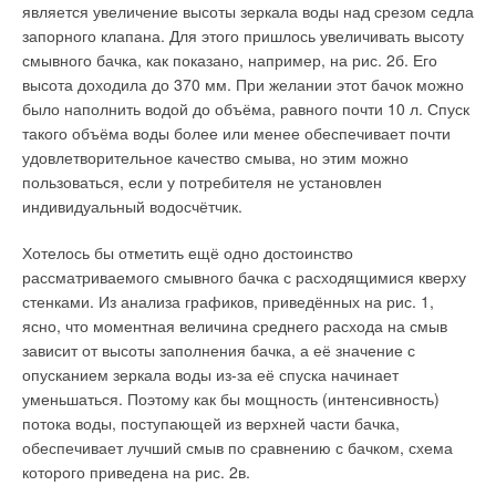
является увеличение высоты зеркала воды над срезом седла
Комментарии
запорного клапана. Для этого пришлось увеличивать высоту
смывного бачка, как показано, например, на рис. 2б. Его
В этой теме еще нет комментариев
высота доходила до 370 мм. При желании этот бачок можно
было наполнить водой до объёма, равного почти 10 л. Спуск
такого объёма воды более или менее обеспечивает почти
Добавить комментарий
удовлетворительное качество смыва, но этим можно
пользоваться, если у потребителя не установлен
Ваше имя *
индивидуальный водосчётчик.
Хотелось бы отметить ещё одно достоинство
Ваш E-mail *
рассматриваемого смывного бачка с расходящимися кверху
стенками. Из анализа графиков, приведённых на рис. 1,
ясно, что моментная величина среднего расхода на смыв
Текст комментария
зависит от высоты заполнения бачка, а её значение с
опусканием зеркала воды из-за её спуска начинает
уменьшаться. Поэтому как бы мощность (интенсивность)
потока воды, поступающей из верхней части бачка,
обеспечивает лучший смыв по сравнению с бачком, схема
которого приведена на рис. 2в.