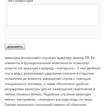
спускному клапану. Эту особенность течения воды в
Текст комментария
слабонапорном режиме необходимо учитывать при
проектировании спускной арматуры.
Для получения более широких результатов по аналогичной
методике была испытана спускная арматура неизвестного
нам производителя, так как на ней отсутствовали какая-либо
маркировка или опознавательные знаки.
Электронный блок управления, который активирует
Судя по цветности отдельных деталей и отдельных
установку с насосами в турбинном режиме, питается от
конструктивных решений, производитель этой спускной
компактного источника бесперебойного питания (ИБП). Он
арматуры воспроизвёл спускную арматуру фирмы Oli. Её
включает в себя литийионный аккумулятор, за поддержание
элементы и функциональные возможности позволяют
полной зарядки которого отвечает система электронного
отнести эту арматуру к разряду «элитарных». У неё двойной
мониторинга и преобразователь (обратный) для
спуск воды, реализовано удержание клапана в открытом
обеспечения генератора током возбуждения. Если блок
положении до момента завершения спуска с помощью
управления определяет, что установка с насосом в
специального поплавка, а также обеспечена удобная
турбинном режиме не работает, он посылает сигнал на ИБП
регулировка арматуры для её размещения практически в
запустить её снова по мере необходимости. Вторая функция
любых смывных бачках. Подобные спускные арматуры
заключается в том, что с помощью трансформатора блок
имеют, как правило, «ломовые» расходы воды на смыв.
управления предотвращает скачки напряжения.
Однако результаты испытаний говорят об обратном.