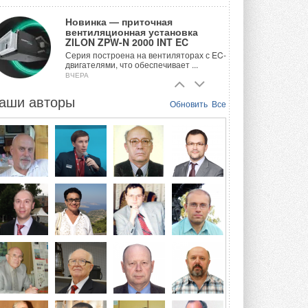
Новинка — приточная
вентиляционная установка
ZILON ZPW-N 2000 INT EC
Серия построена на вентиляторах с EC-
двигателями, что обеспечивает ...
ВЧЕРА
аши авторы
Учёные ЮУрГУ создали
Обновить
Все
каскадную установку,
объединяющую солнечную и
геотермальную энергию
Природосберегающие технологии ...
ВЧЕРА
Для Арктики создали
технологию защиты
ветрогенераторов от аварий
Разработка учитывает влияние
мерзлоты, обледенения и снеговых ...
ВЧЕРА
Гибридный тепловой насос PV/T
с одним общим испарителем
Исследователи предложили
конструкцию двухисточникового ...