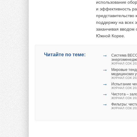
использование обор
нагревательного эл
и эффективность ра
нагревательным эле
представительство 
встроенный в прибо
поддержку на всех 
окружающая темпер
заканчивая вводом 
осуществляется чер
Южной Корее.
внешний контроллер
открывает и закрыв
контроллер влажнос
→
Читайте по теме:
Система BECON
закрывается цикличе
энергоменедж
ЖУРНАЛ СОК 20
→
Мировые тенд
И в заключении след
медицинских 
продукты группы ком
ЖУРНАЛ СОК 20
→
Испытание чес
плюсы, умение испо
ЖУРНАЛ СОК 20
нестандартные зада
→
Чистота – зало
составляющих обес
ЖУРНАЛ СОК 20
→
Фильтры: чист
ЖУРНАЛ СОК 20
Официальный дистри