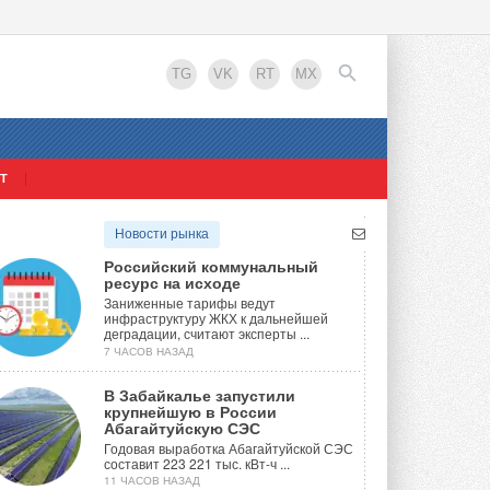
TG
VK
RT
MX
Т
EN
Новости рынка
Российский коммунальный
ресурс на исходе
Заниженные тарифы ведут
инфраструктуру ЖКХ к дальнейшей
деградации, считают эксперты ...
7 ЧАСОВ НАЗАД
В Забайкалье запустили
крупнейшую в России
Абагайтуйскую СЭС
Годовая выработка Абагайтуйской СЭС
составит 223 221 тыс. кВт-ч ...
11 ЧАСОВ НАЗАД