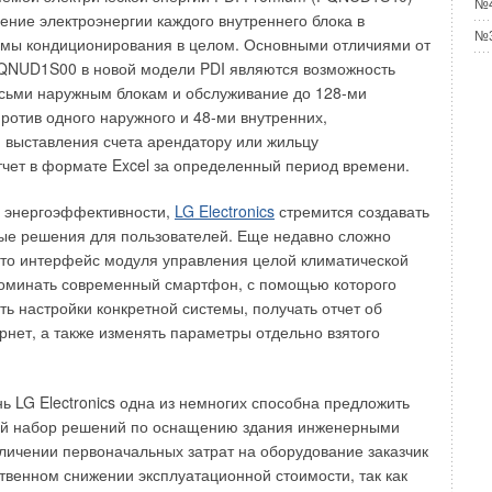
№4
вий вода перед подачей на форсунки проходит через
ение электроэнергии каждого внутреннего блока в
й ионизации HygienePlus, эффективно нейтрализующую
№3
емы кондиционирования в целом. Основными отличиями от
ами серебра. Это позволяет использовать данную
QNUD1S00 в новой модели PDI являются возможность
нских учреждений, вплоть до чистых и операционных
сьми наружным блокам и обслуживание до 128-ми
против одного наружного и 48-ми внутренних,
я выставления счета арендатору или жильцу
увлажнения помещений, где требование к гигиене не столь
тчет в формате Excel за определенный период времени.
вощехранилища и текстильное производство, то
дано использование более простого оборудования, каким
 энергоэффективности,
LG Electronics
стремится создавать
ель серии ABS3
(
рис. 4
).
ые решения для пользователей. Еще недавно сложно
что интерфейс модуля управления целой климатической
жнитель производительностью от 1 до 6,5 л/ч,
поминать современный смартфон, с помощью которого
ципу распыления, при этом образуется водяной туман,
ть настройки конкретной системы, получать отчет об
через поворотный диффузор в помещение. Водяной бак
рнет, а также изменять параметры отдельно взятого
5 литра воды, которое распыляется в течении 30 секунд, а
подается 120 раз в течении часа.
ь LG Electronics одна из немногих способна предложить
ого бака и автоматическая промывка после 6 часов
й набор решений по оснащению здания инженерными
 увлажнитель наиболее гигиеничным в ряду
личении первоначальных затрат на оборудование заказчик
ажнителей, а набор против замерзания позволяет
твенном снижении эксплуатационной стоимости, так как
при температуре до -2°C. Набор состоит из