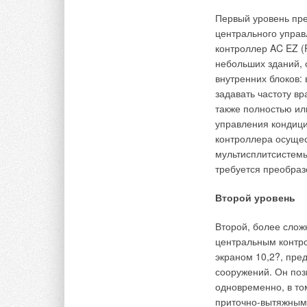
увлажнитель ABS3 (до 6,5
В стандартном испо
Первый уровень пре
л/ч)
требуется повышенн
центрального управ
этот показатель до 
контроллер AC EZ (
нержавеющей стали.
небольших зданий, 
постоянно отслежив
внутренних блоков:
минимально предуст
задавать частоту в
испарения), блок к
также полностью ил
клапан, цилиндр за
управления кондицио
имеет патентованну
контроллера осущес
мультисплитсистемы
Эта система автома
требуется преобраз
откладываются в от
как твердая однород
Второй уровень
при обслуживании. 
несколько секунд: 
Второй, более слож
снимается с помощь
центральным контр
снова. Еще одна ос
экраном 10,2?, пре
конструкция позвол
сооружений. Он поз
воды (температура 
одновременно, в то
отсутствуют. Возмо
приточно-вытяжным