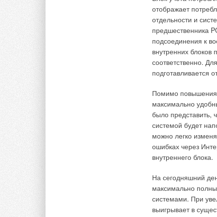
гигиенических усло
отображает потребл
систему серебряно
отдельности и сист
микроорганизмы ион
предшественника P
систему для медици
подсоединения к во
комнат класса 2.
внутренних блоков 
соответственно. Дл
Если стоит задача 
подготавливается о
высоки, например о
экономически оправ
Помимо повышения
является
увлажнит
максимально удобн
было представить, 
Это компактный увла
системой будет на
работающий по прин
можно легко изменя
который подается 
ошибках через Инте
содержит всего 0,05
внутреннего блока.
значит свежая вода 
На сегодняшний ден
Малый размер водян
максимально полны
работы делают этот
системами. При уве
распылительных увл
выигрывает в сущес
использовать ABS3 