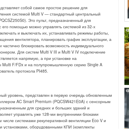
лнении точность регулировки составляет +/- 5%, если же
дставляет собой самое простое решение для
ая точность, то модификация Process позволяет улучшить
ления системой Multi V — стандартный центральный
+/-1%. Также доступна исполнение агрегата из
PQCSZ250S0). Это пульт, предназначенный для
 В процессе работы уровень воды в паровом цилиндре
с его помощью можно управлять системой из 32-х
ается блоком контроля уровня: если уровень достигает
 включать и выключать их, устанавливать режимы работы,
ановленного значения (в результате процесса
ращения вентилятора, планировать график эксплуатации, а
онтроля выдает сигнал и далее открывается впускной
и частично блокировать возможность индивидуального
полняется до достижения рабочего уровня. Увлажнитель
нером. Для систем Multi V III и Multi V IV подключение
ю систему против отложения извести.
твляется напрямую, а при установке на
 Multi F/FDx и на полупромышленную серию Single A
тически очищает воду от минералов, которые
ователь протокола PI485.
дельной емкости. При этом известь в емкости оседает не
ная масса, а в виде хлопьев, которые легко удаляются
Опорожнение емкости для сборки извести занимает всего
емкость находится под общим кожухом и поэтому легко
ный уровень, представлен в первую очередь обновленным
ю байонетного крепления и так же легко укрепляется
оллером AC Smart Premium (PQCSW421E0A) с сенсорным
обенность - дизайн цилиндра с двойными стенками. Такая
дназначенным для средних и больших зданий и
яет поддерживать холодную зону в области входа и выхода
воляет управлять уже 128-ми внутренними блоками
достигает 55°C) и поэтому известковые выделения
м числе системами рекуперативной вентиляции Eco V и
жность выбрать оптимальную систему регулирования из
и установками, оборудованными КПИ (комплекты