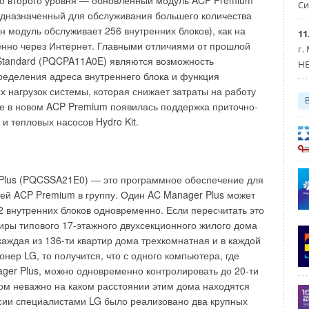
во второго уровня — обновленный модуль ACP Premium
Си
ным в средней части патрубка.
дназначенный для обслуживания большего количества
н модуль обслуживает 256 внутренних блоков), как на
11
стика клапана позволяет более точно поддерживать
ленно через Интернет. Главными отличиями от прошлой
г.
 во всем диапазоне регулирования. При этом клапан
tandard (PQCPA11A0E) являются возможность
HE
 герметичным в закрытом состоянии и благодаря
ределения адреса внутреннего блока и функция
тке поверхности не чувствителен к загрязнениям.
х нагрузок системы, которая снижает затраты на работу
й и вторичной системами отвода конденсата исключается
е в новом ACP Premium появилась поддержка приточно-
 воздуховод: первичный конденсатоотводчик представляет
и тепловых насосов Hydro Kit.
ложение которого отражает изменения давления и
 и служит для постоянного отвода конденсата из входного
истема служит для отвода конденсата из раздающих
м сопла, расположенные внутри парораспределителя,
Plus (PQCSSA21E0) — это программное обеспечение для
у водяных капель в канал. Увлажнитель Esco абсолютно
й ACP Premium в группу. Один AC Manager Plus может
озии и идеально приспособлен для помещений высокой
2 внутренних блоков одновременно. Если пересчитать это
нение других парогенераторов ограничено высоким
тиры типового 17-этажного двухсекционного жилого дома
м.
 каждая из 136-ти квартир дома трехкомнатная и в каждой
нер LG, то получится, что с одного компьютера, где
остью третьего типа увлажнителей является его
ger Plus, можно одновременно контролировать до 20-ти
ция.
Увлажнители DUAL2
(производительность до 1000 л/
том неважно на каком расстоянии этим дома находятся
бе два типа адиабатических увлажнителей: форсуночных –
оссии специалистами LG было реализовано два крупных