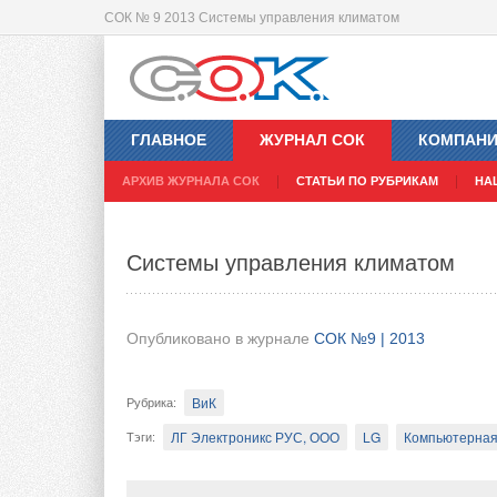
СОК № 9 2013 Системы управления климатом
Комфортный микроклимат с увлажни
ГЛАВНОЕ
ЖУРНАЛ СОК
КОМПАН
Опубликовано в журнале
СОК №9 | 2013
АРХИВ ЖУРНАЛА СОК
СТАТЬИ ПО РУБРИКАМ
НА
Бытовая техника
ВиК
Рубрика
:
Системы управления климатом
Хогарт, ООО
Walter Meier
Увлажнители, осуш
Тэги
:
Использование паровых увлажнителей – эт
Опубликовано в журнале
СОК №9 | 2013
не создает раздражающих запахов, не влия
приводит к осаждению растворенных
ВиК
Рубрика
:
ЛГ Электроникс РУС, ООО
LG
Компьютерная
Тэги
: