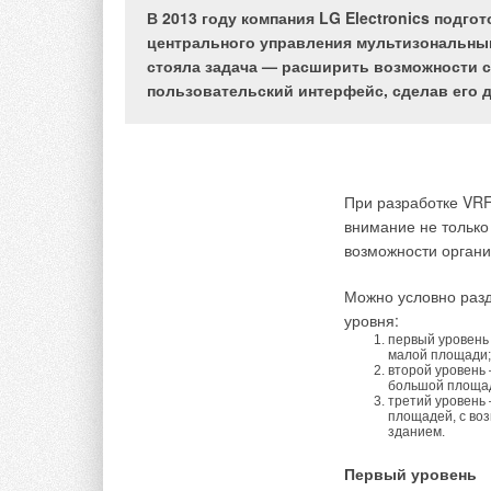
Группа компаний
Wa
В 2013 году компания LG Electronics подг
оборудования для у
центрального управления мультизональным
уникальным технич
Рис.1. Паровые
стояла задача — расширить возможности 
хотели уделить осо
увлажнители воздуха
пользовательский интерфейс, сделав его 
MK5 (до 80 л/ч)
Использование паро
гигиеничный (стери
раздражающих запах
помещении (изотерм
При разработке VR
Рис.2. Паровой
растворенных в вод
внимание не только
увлажнитель Condair
помещения.
возможности органи
ESCO (до 2000 кг/ч)
Паровые увлажнит
Можно условно разд
оснащены системой 
уровня:
обычной водопровод
первый уровень
малой площади;
Рис.3. Увлажнители
солей и полностью
второй уровень
DUAL2 (до 1000 л/ч)
при использовании 
большой площа
третий уровень
учреждениях, в хим
площадей, с во
других областях, г
зданием.
воды
(
рис. 1
).
Первый уровень
Рис.4. Компактный