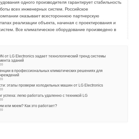
удования одного производителя гарантирует стабильность
емента, подключенного к плате управления. Управление
боты всех инженерных систем. Российское
ментом осуществляется через датчик температуры,
компании оказывает всестороннюю партнерскую
р, он включает нагревательный элемент, если
этапах реализации объекта, начиная с проектирования и
атура опускается ниже 1°C. Управление увлажнителем
систем. Все климатическое оборудование произведено в
ез внешний двухпозиционный гигростат (Вкл/Выкл) или
 влажности непрерывного действия (0-10 В), который
ает впускной клапан. При управлении через внешний
ти непрерывного действия впускной клапан открывается и
 от LG Electronics задает технологический тренд системы
ски, в зависимости от сигнала управления.
мента зданий
20
енции в профессиональных климатических решениях для
ует отметить, что перечисленные агрегаты (как и другие
учреждений
паний Walter Meier), имеет свои, отличные от других,
20
ти: этапы проверки холодильных машин от LG Electronics
льзовать которых помогут решить самые сложные и
20
чи в области увлажнения воздуха, как одной из основных
г успеха: легко работать удаленно с техникой LG
печения комфортного климата.
20
им или моем? Как это работает?
20
бьютор оборудования Walter Meier компания "Хогарт":