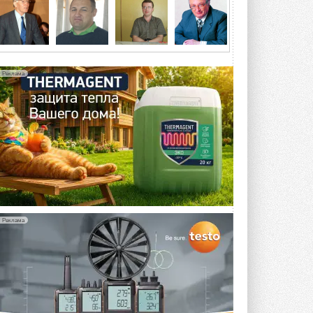
5 АВГУСТА 2026
21-й ежегодный форум
«ЦОД-2026»
Мероприятие пройдет 2-3 сентября в
отеле Radisson Slavyanskaya. Форум
Реклама
посетит более двух тысяч участников ...
5 АВГУСТА 2026
Китайская Shenling представила
линейку тепловых насосов
«воздух-вода» на R290
Серия ThermaX R290 All-In-One
включает три модели ...
4 АВГУСТА 2026
Тепловые насосы в связке с
солнечной генерацией и
Реклама
накопителем снижают
потребление на 60%
Исследователи из Италии установили ...
4 АВГУСТА 2026
«РУСКЛИМАТ Fest 2026» в Уфе
собрал свыше 700 профи
климатической отрасли