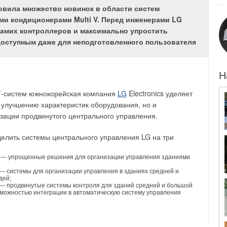
lter Meier
является производителем широкого спектра
отовила множество новинок в области систем
влажнения воздуха, но некоторые агрегаты, благодаря
и кондиционерами Multi V. Перед инженерами LG
еским решениям, выделяются из общего ряда. Им мы и
самих контроллеров и максимально упростить
бое внимание.
доступным даже для неподготовленного пользователя
вых увлажнителей - это, несомненно, наиболее
льный) способ увлажнения, который не создает
Н
ов, практически не влияет на температуру воздуха в
ический процесс) и не приводит к осаждению
F-систем южнокорейская компания
LG
Electronics уделяет
е минеральных солей на стенах воздуховодов и
 улучшению характеристик оборудования, но и
зации продвинутого центрального управления.
ели воздуха MK5
(производительность до 80 л/ч)
елить системы центрального управления LG на три
резисторного нагрева, поэтому способны работать как на
ной воде, так и на воде с пониженным содержанием
 — упрощенные решения для организации управления зданиями
 деминерализованной воде, что имеет решающее значение
 — системы для организации управления в зданиях средней и
централизованной системы водоподготовки в медицинских
дей;
 — продвинутые системы контроля для зданий средней и большой
ической и фармацевтической промышленности, а также в
зможностью интеграции в автоматическую систему управления
де существуют повышенные требования к качеству