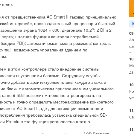
вариантов (в зависимости от соотношения наружного/
теля).
оздуха ), а также высокая точность настройки
 компьютерной программы гарантирует долгий срок
ия от предшественника AC Smart II таковы: принципиально
ский интерфейс; производительный процессор и быстрый
разрешение экрана 1024 × 600, диагональ 10,2?; 2 DI и 2
ой увлажнитель Condair ESCO
(производительность до
09
 порта; штатная функция контроля потребляемой
ет пар, подаваемый от внешнего источника под давлением
Ав
обходим PDI); автоматическая смена режимов; контроль
сэ
 e-mail; возможность управления зданием по
нам.
ходят фильтр, водоотделитель, конденсатоотводчик,
10
ан с вращающимся диском и приводом (возможно
Мо
ем в этом контроллере стало внедрение системы
невматическое исполнение). Система может быть снабжена
да
авления внутренними блоками. Сотруднику службы
аспределительных устройств в зависимости от
точно добавить архитектурные планы каждого этажа и
: Esco 5 (одна горизонтально расположенная
10
ние блоки с автоматическим присвоением им уникального
ая трубка), DL 40 (1, 2 или 3 трубки, соединенные
Ро
та по e-mail позволит мгновенно отреагировать на
73, состоящий из одного горизонтального коллектора и
ус
ность и точно определить местонахождение конкретного
льных трубок. Увлажнитель компактен и требует мало
ичие от AC Smart II, где для активации возможности
11
и. Пар с точно регулируемым массовым расходом
потребления требовалась установка специальной SD-
Се
ается в поток воздуха, такой результат достигается
ели Premium эта функция установлена штатно.
ванию керамического поворотного золотникового клапана,
11
но открываться от 0 до 100%, а также благодаря паровым