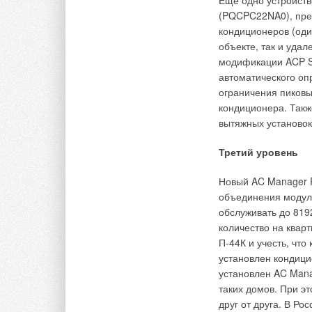
Еще одно устройст
соплам, расположен
(PQCPC22NA0), пре
кондиционеров (оди
Линейная характери
объекте, так и уда
производительность
модификации ACP S
является абсолютно
автоматического оп
специальной обрабо
ограничения пиковы
Благодаря первично
кондиционера. Такж
попадание капель в
вытяжных установок 
собой поплавок, по
производительности
Третий уровень
блока, вторичная с
патрубков, при это
Новый AC Manager 
препятствуют вынос
объединения модуле
не подвержен корр
обслуживать до 819
чистоты, где приме
количество на квар
энергопотребление
П-44К и учесть, что
установлен кондицио
Уникальной особенн
установлен AC Mana
гибридная конструк
таких домов. При э
ч) объединили в се
друг от друга. В Р