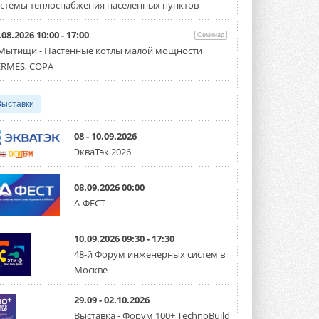
партнёрство за Уралом
стемы теплоснабжения населенных пунктов
Президент Омского землячества в
Москве Михаил Тимошенко посетил
Омск с трёхдневным рабочим визитом ...
.08.2026 10:00 - 17:00
Семинар
31 ИЮЛЯ 2026
 Мытищи - Настенные котлы малой мощности
RMES, COPA
Carrier модернизирует
флагманский чиллер AquaEdge
19XR
Выставки
Чиллер получил новую версию,
работающую на хладагенте R1234ze ...
31 ИЮЛЯ 2026
08 - 10.09.2026
ЭкваТэк 2026
Mitsubishi расширяет
направление систем
охлаждения для ЦОД
08.09.2026 00:00
Mitsubishi Electric создаёт в США новую
компанию MEHITS US Inc. ...
А-ФЕСТ
31 ИЮЛЯ 2026
10.09.2026 09:30 - 17:30
США запретили использование
иностранных инверторов
48-й Форум инженерных систем в
28 июля 2026 года Федеральная
Москве
комиссия по связи США (FCC) обновила
свой специальный перечень Covered ...
31 ИЮЛЯ 2026
29.09 - 02.10.2026
Выставка - Форум 100+ TechnoBuild