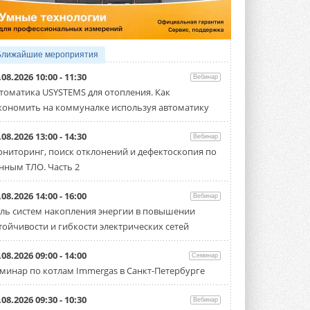
Организатором выступил торгово-
производственный холдинг ...
3 АВГУСТА 2026
«Датарк» испытал модульный
Ближайшие мероприятия
ЦОД с плотностью 54 кВт на
стойку
.08.2026 10:00 - 11:30
Вебинар
Испытания прошли на собственной
томатика USYSTEMS для отопления. Как
производственной площадке и были ...
кономить на коммуналке используя автоматику
3 АВГУСТА 2026
Samsung выпускает VRF-
.08.2026 13:00 - 14:30
Вебинар
систему DVM на R32
ниторинг, поиск отклонений и дефектоскопия по
Линейка включает семь типоразмеров
нным ТЛО. Часть 2
производительностью от 22,4 до 56 кВт.
Суммарная длина трубопроводов ...
3 АВГУСТА 2026
.08.2026 14:00 - 16:00
Вебинар
ль систем накопления энергии в повышении
«СиСофт Девелопмент» подвел
тойчивости и гибкости электрических сетей
итоги конкурса студенческих
проектов «ТИМ-лидеры 2026»
Новый сезон конкурса «ТИМ-лидеры»
.08.2026 09:00 - 14:00
Семинар
стартует уже в сентябре 2026 года ...
минар по котлам Immergas в Санкт-Петербурге
3 АВГУСТА 2026
«Русклимат» укрепляет
.08.2026 09:30 - 10:30
Вебинар