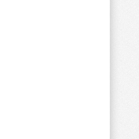
опроса Daikin о восприятии жары ...
28 ИЮЛЯ 2026
CDU производства LG прошёл
валидацию NVIDIA для ИИ-дата-
центров
Компания становится официальным
партнёром NVIDIA по системам ...
28 ИЮЛЯ 2026
В Великобритании предлагают
сделать кондиционирование
обязательным для новостроек
Либеральные демократы внесли
предложение оснащать все новые ...
1
28 ИЮЛЯ 2026
В Подмосковье запустят
производство холодильной
техники и теплообменного
оборудования
Проект реализует компания «ВЕЗА» ...
28 ИЮЛЯ 2026
Ридан объявил о старте продаж
автоматического
балансировочного клапана