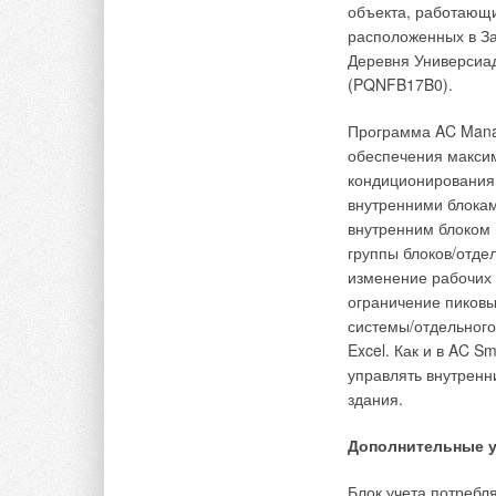
серия FF2 и поверх
объекта, работающих
расположенных в За
Полностью деминер
Деревня Универсиад
осмоса вода подает
(PQNFB17B0).
форсунки, которые 
поглощаться подава
Программа AC Mana
пористых керамичес
обеспечения макси
происходит испарен
кондиционирования.
используется макси
внутренними блокам
уменьшила длину ув
внутренним блоком 
нельзя было исполь
группы блоков/отде
изменение рабочих 
Работу увлажнителя
ограничение пиковы
контроллером. В ст
системы/отдельного 
регулировка от 20%
Excel. Как и в AC 
ступенчатое регули
управлять внутренн
до 100% производит
здания.
контролирует миним
электропроводность
Дополнительные у
допустимых 15 µS/c
с последующим нап
Блок учета потребл