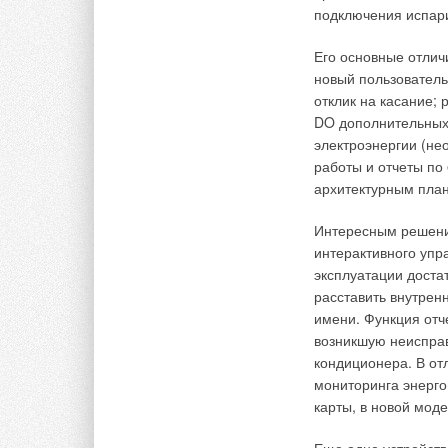
предлагаемых трех 
подключения испари
рециркуляционного в
посредством гибкой
Его основные отлич
службы аппарата.
новый пользователь
отклик на касание; 
Другой тип –
паров
DO дополнительных
2000кг/ч) использу
электроэнергии (не
до 4 бар
(
рис. 2
)
.
работы и отчеты по
архитектурным пла
В состав агрегата в
регулирующий клап
Интересным решени
электрическое, и п
интерактивного упр
тремя видами парор
эксплуатации доста
производительности
расставить внутрен
парораспределительн
имени. Функция отче
коллектором) и DR 
возникшую неисправ
нескольких вертика
кондиционера. В отл
места для установк
мониторинга энерго
равномерно впрыскив
карты, в новой мод
благодаря использо
который может плав