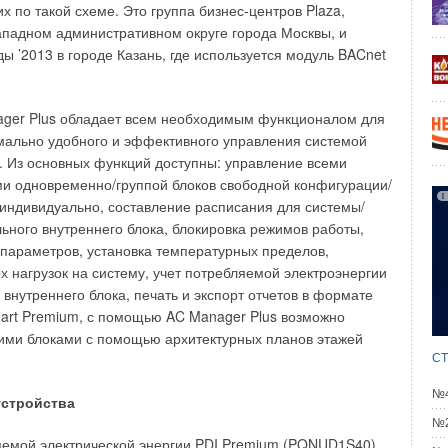
ностных – серия HE2
(
рис. 3
)
.
 по такой схеме. Это группа бизнес-центров Plaza,
падном административном округе города Москвы, и
ализованная после прохождения системы обратного
ы ’2013 в городе Казань, где используется модуль BACnet
ся насосом через распределительную систему на
превращают воду в туман, и влага начинает моментально
емым воздухом. Остатки водяного тумана оседают на
ger Plus обладает всем необходимым функционалом для
ких пластинах, расположенных подобно черепице, здесь
мально удобного и эффективного управления системой
ие остатков воды, при этом ценная увлажняющая вода
 Из основных функций доступны: управление всеми
мально эффективно. Эта технология значительно
и одновременно/группой блоков свободной конфигурации/
лажнителя, что позволило устанавливать агрегат там, где
индивидуально, составление расписания для системы/
зовать стандартные адиабатические увлажнители.
льного внутреннего блока, блокировка режимов работы,
параметров, установка температурных пределов,
 можно регулировать либо внешним, либо встроенным PI
х нагрузок на систему, учет потребляемой электроэнергии
андартном исполнении возможна 3-х ступенчатая
внутреннего блока, печать и экспорт отчетов в формате
до 100% производительности (точность +/-10%), либо 7-ми
Smart Premium, с помощью AC Manager Plus возможно
рование при повышенных требованиях к точности от 15%
ими блоками с помощью архитектурных планов этажей
ельности (точность +/-4%). Система автоматики постоянно
СТ
альное и максимальное давление, а также
 воды. Если электропроводность достигает предельно
№4
стройства
m, происходит автоматический слив воды из бака подпитки
№2
олнением до рабочего уровня. Для повышенных
яемой электрической энергии PDI Premium (PQNUD1S40)