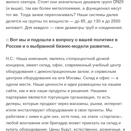
→
жилого сектора. Стоят они значительно дешевле групп DN25
Инверторные водонагреватели Royal Thermo: для
являться выбор сечения общего коллектора дымовых газов
быстрого монтажа, простого сервиса и уверенных
(и выше), так как более металлоемкие, а функционал несут
при выборе коллективной схемы дымоудаления, то есть
продаж
ЖУРНАЛ СОК АПРЕЛЬ 2026
тот же. Тогда зачем переплачивать? Наши системы далее
когда все котлы подключены к одной коаксиальной трубе.
→
Надёжность, доступность, простота: главные
делятся на группы по мощности — до 85, до 130 и до 2500
Компания ООО «
Бош Термотехника
» постоянно
преимущества on/off сплит-систем
киловатт. Для каждого — свои диаметры труб и соединения.
ЖУРНАЛ СОК ИЮНЬ 2025
совершенствует свою компетенцию в области решений для
поквартирного отопления в России и скоро выпустит на
:: Вот мы и подошли к вопросу о вашей политике в
рынок программу проверки расчетов коллективных систем
России и о выбранной бизнес-модели развития...
дымоудаления, которая будет основываться на результатах
реально проведенных опытов.
Н.С.: Наша компания, являясь стопроцентной дочкой
концерна, имеет склад, офис, современный учебный центр
Уведомления отключены
Программа будет учитывать как индивидуальные
оборудования с демонстрационным залом, и сервисным
аэродинамические характеристики котлов, так и некоторые
Комментарии
центром оборудования на юге Москвы. Склад и офис — в
свойства дымохода, которые на сегодняшний день не
одном месте. Наши ценности и идеи размещены на нашем
учитываются аналогичными программами.
В этой теме еще нет комментариев
сайте, как и все наши продукты и решения. Нашими
партерами являются торгующие организации, то есть
Открывая завод с собственным центром исследований и
дилеры, которые продают через магазины, рынки, интернет
разработок в России, компания ООО «Бош Термотехника»
Добавить комментарий
и/или инсталлируют оборудование в свои проекты. Мы
ставит перед собой цель обеспечить потребителей
работаем с ними и для них, хотя пока, на этапе «стартапа»,
качественным и энергоэффективным оборудованием,
Ваше имя *
любой монтажник или бригадир может приехать на склад и
которое отвечает как европейским стандартам качества, так
купить оборудование. Цены будут, естественно, розничные, и