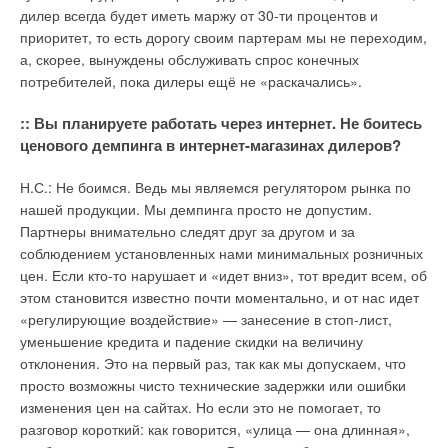
и российским реалиям.
дилер всегда будет иметь маржу от 30-ти процентов и
Ваш E-mail *
приоритет, то есть дорогу своим партерам мы не переходим,
а, скорее, вынуждены обслуживать спрос конечных
Читайте по теме:
потребителей, пока дилеры ещё не «раскачались».
→
Текст комментария
История создания настенных конденсационных газовых
котлов
:: Вы планируете работать через интернет. Не боитесь
ЖУРНАЛ СОК ЯНВАРЬ 2021
ценового демпинга в интернет-магазинах дилеров?
→
История создания настенных газовых котлов. Городской
и природный газ
ЖУРНАЛ СОК ОКТЯБРЬ 2020
Н.С.: Не боимся. Ведь мы являемся регулятором рынка по
→
История создания настенных газовых котлов. Создание
нашей продукции. Мы демпинга просто не допустим.
первых проточных газовых нагревателей и котлов
ЖУРНАЛ СОК СЕНТЯБРЬ 2020
Партнеры внимательно следят друг за другом и за
→
Новинка 2020: современный настенный котел Buderus
соблюдением установленных нами минимальных розничных
Logamax Plus GB122i
цен. Если кто-то нарушает и «идет вниз», тот вредит всем, об
ЖУРНАЛ СОК АПРЕЛЬ 2020
→
Обзор газового конденсационного котла Buderus Logano
этом становится известно почти моментально, и от нас идет
plus KB372
«регулирующие воздействие» — занесение в стоп-лист,
ЖУРНАЛ СОК ДЕКАБРЬ 2019
уменьшение кредита и падение скидки на величину
отклонения. Это на первый раз, так как мы допускаем, что
просто возможны чисто технические задержки или ошибки
изменения цен на сайтах. Но если это не помогает, то
разговор короткий: как говорится, «улица — она длинная»,
Уведомления отключены