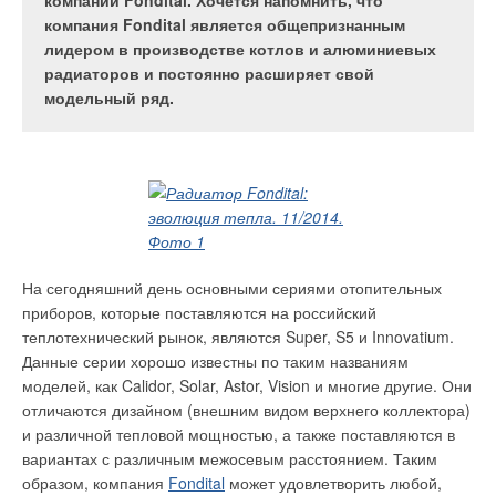
напольных «собратьев». Газовые настенные
компании Fondital. Хочется напомнить, что
радиаторов: PianoForte для центральной системы
котлы являются одним из самых быстрорастущих
компания Fondital является общепризнанным
отопления и Revolution для автономной системы.
сегментов среди отопительных приборов,
лидером в производстве котлов и алюминиевых
работающих на газе, электричестве или угле.
радиаторов и постоянно расширяет свой
Такой рост объясняется очевидными
модельный ряд.
преимуществами настенных котлов, о которых
Энергоцентр — новое
ежедневно рассказывают производители во
сердце дома
время тренингов и семинаров.
Радиатор Royal Themo
PianoForte дизайнерской
серии в цвете Bianco
На сегодняшний день основными сериями отопительных
Traffico
приборов, которые поставляются на российский
Насосная группа
Huch
теплотехнический рынок, являются Super, S5 и Innovatium.
EnTEC
DN20
Данные серии хорошо известны по таким названиям
Бытовой котел Bosch
моделей, как Calidor, Solar, Astor, Vision и многие другие. Они
:: Расскажите о компании Huch EnTEC.
GAZ 6000W,
отличаются дизайном (внешним видом верхнего коллектора)
производство — Россия
и различной тепловой мощностью, а также поставляются в
Н.С.: Компания Huch EnTEC («Хух ЭнТЕК») является
Радиатор Royal Themo
вариантах с различным межосевым расстоянием. Таким
международной компанией, включающей в себя
PianoForte дизайнерской
К главным преимуществам в области индивидуального
образом, компания
Fondital
может удовлетворить любой,
производителей энергосберегающего оборудования —