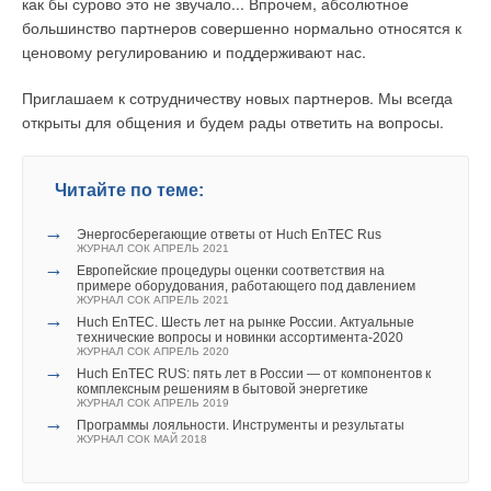
как бы сурово это не звучало... Впрочем, абсолютное
большинство партнеров совершенно нормально относятся к
Комментарии
ценовому регулированию и поддерживают нас.
В этой теме еще нет комментариев
Приглашаем к сотрудничеству новых партнеров. Мы всегда
открыты для общения и будем рады ответить на вопросы.
Добавить комментарий
Читайте по теме:
Ваше имя *
→
Энергосберегающие ответы от Huch EnTEC Rus
ЖУРНАЛ СОК АПРЕЛЬ 2021
→
Европейские процедуры оценки соответствия на
Ваш E-mail *
примере оборудования, работающего под давлением
ЖУРНАЛ СОК АПРЕЛЬ 2021
→
Huch EnTEC. Шесть лет на рынке России. Актуальные
технические вопросы и новинки ассортимента-2020
ЖУРНАЛ СОК АПРЕЛЬ 2020
Текст комментария
→
Huch EnTEC RUS: пять лет в России — от компонентов к
комплексным решениям в бытовой энергетике
ЖУРНАЛ СОК АПРЕЛЬ 2019
→
Программы лояльности. Инструменты и результаты
ЖУРНАЛ СОК МАЙ 2018