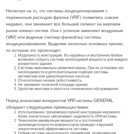
Несмотря на то, что системы кондиционирования с
переменным расходом фреона (VRF) появились совсем
недавно, они занимают все больший сегмент на мировом
рынке климат-систем. Они с успехом заменяют воздушные
(VAV) или водяные (чиллер-фанкойлы) системы
кондиционирования. Выделим несколько основных причин,
по которым это происходит:
Модульность конструкции. Из наружных и внутренних блоков
возможно собрать систему необходимой мощности для каждого
конкретного здания.
Системы максимально укомплектованы. При их установке нет
необходимости в дополнительном подборе системы
автоматики или циркуляционных насосов.
Относительно низкая себестоимость.
Не занимают полезной площади здания.
Удобство монтажа и простота технического обслуживания.
Перед аналогами конкурентов VRFсистемы GENERAL
обладают следующими преимуществами:
Использование трехкомпрессорной конструкции наружного
блока значительно увеличивает надежность VRFсистемы.
Технологии аккумуляции мощности и постоянной
производительности компрессоров приводят к высокой
энергетической эффективности системы.
Гибкая система центрального управления, позволяющая