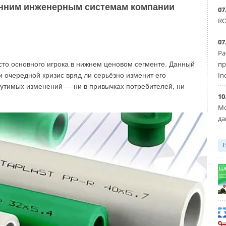
ренним инженерным системам компании
07
RO
07
Ра
то основного игрока в нижнем ценовом сегменте. Данный
пр
 очередной кризис вряд ли серьёзно изменит его
In
утимых изменений — ни в привычках потребителей, ни
10
Мо
да