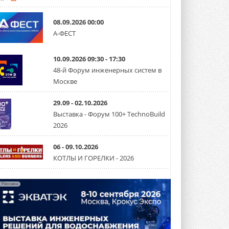
Канальные вентиляторы с ЕС-
08.09.2026 00:00
двигателями Sysimple TRS EC
А-ФЕСТ
Poti
Новинка от Системэйр —
прямоугольный канальный ...
10.09.2026 09:30 - 17:30
30 ИЮЛЯ 2026
48-й Форум инженерных систем в
Краска для окон: как выбрать
Москве
состав, который не
растрескается после первой
зимы
29.09 - 02.10.2026
Частые вопросы о краске для окон ...
Выставка - Форум 100+ TechnoBuild
30 ИЮЛЯ 2026
2026
СИЭНПИ РУС представила
новую серию консольных
06 - 09.10.2026
насосов NM
КОТЛЫ И ГОРЕЛКИ - 2026
Усовершенствованная гидравлика
помогает снизить энергопотребление ...
30 ИЮЛЯ 2026
Реклама
Группа «Теплолюкс» открыла
новую производственную
площадку
Открытие нового завода состоялось