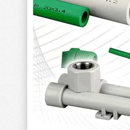
Таким образом, для того, чтобы определить склон
достаточно знать значения концентраций кальция 
при рН менее 8,37 невозможно, в соответствии 
Методы определения щёлочности и массовой конц
определения склонности воды к отложению карбо
Индекс насыщения Ланжелье — это разность ме
соответствующим состоянию насыщения этой вод
карбоната кальция). В этом случае, определив п
рН
воды, можно определить склонность воды к от
Соответственно, возникает вопрос: «
Как определ
Для расчёта значения
рН
воды, соответствующег
S
рассмотрим процесс диссоциации углекислоты в в
Уравнение диссоциации бикарбоната в воде можно
Константу равновесия (диссоциации) данной хими