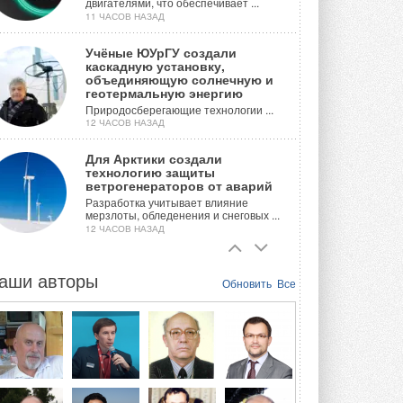
двигателями, что обеспечивает ...
11 ЧАСОВ НАЗАД
Учёные ЮУрГУ создали
каскадную установку,
объединяющую солнечную и
геотермальную энергию
Природосберегающие технологии ...
12 ЧАСОВ НАЗАД
Для Арктики создали
технологию защиты
ветрогенераторов от аварий
Разработка учитывает влияние
мерзлоты, обледенения и снеговых ...
12 ЧАСОВ НАЗАД
Гибридный тепловой насос PV/T
с одним общим испарителем
аши авторы
Обновить
Все
Исследователи предложили
конструкцию двухисточникового ...
ВЧЕРА
21-й ежегодный форум
«ЦОД-2026»
Мероприятие пройдет 2-3 сентября в