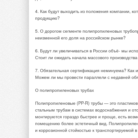
То есть, если возникают условия для протекания
приводит к нарушению углекислотного равновесия
4. Как будут выходить из положения компании, к
карбоната кальция, что значительно ингибирует с
продукцию?
справа налево, то должен образовываться твёрды
5. О дорогом сегменте полипропиленовых трубоп
довольно малые концентрации растворённого кар
неизменной его доля на российском рынке?
в данном случае определяются при помощи прои
6. Будут ли увеличиваться в России объё- мы и
Стоит ли ожидать начала массового производства 
Внимание
: корректное написание уравнений 
7. Обязательная сертификация неминуема? Как из
журнала СОК и его PDF-версии.
Подписаться 
Можем ли мы провести параллели с недавней об
О полипропиленовых трубах
С учётом того, что образуется один катион кальц
Полипропиленовые (PP-R) трубы — это пластико
стальным трубам в системах водоснабжения и ото
ПРCaCO3 = CCa fCaCCO3 fCO3,
монтируются гораздо быстрее и проще, есть возм
помещению более эстетичный вид. Полипропилен
где ССа и СCO3 — мольные концентрации кальция
и коррозионной стойкостью к транспортируемой в
активности кальция и карбоната.