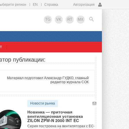
ыберите регион
EN
Справка
Авторизация
TG
VK
RT
MX
Т
EN
втор публикации:
Материал подготовил Александр ГУДКО, главный
редактор журнала СОК
Новости рынка
Новинка — приточная
ов
вентиляционная установка
ZILON ZPW-N 2000 INT EC
Серия построена на вентиляторах с EC-