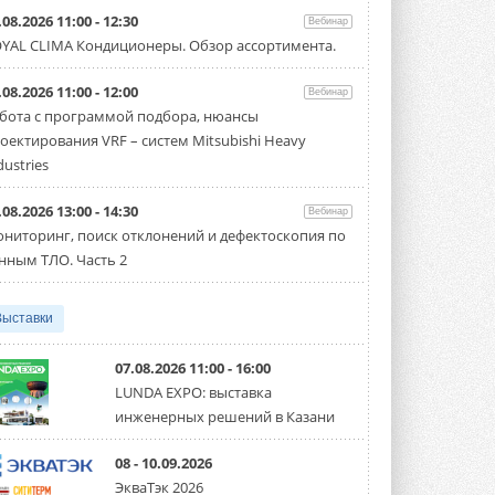
Carrier модернизирует
.08.2026 11:00 - 12:30
Вебинар
флагманский чиллер AquaEdge
YAL CLIMA Кондиционеры. Обзор ассортимента.
19XR
Чиллер получил новую версию,
работающую на хладагенте R1234ze ...
.08.2026 11:00 - 12:00
Вебинар
31 ИЮЛЯ 2026
бота с программой подбора, нюансы
оектирования VRF – систем Mitsubishi Heavy
Mitsubishi расширяет
направление систем
dustries
охлаждения для ЦОД
Mitsubishi Electric создаёт в США новую
.08.2026 13:00 - 14:30
компанию MEHITS US Inc. ...
Вебинар
31 ИЮЛЯ 2026
ниторинг, поиск отклонений и дефектоскопия по
нным ТЛО. Часть 2
США запретили использование
иностранных инверторов
28 июля 2026 года Федеральная
Выставки
комиссия по связи США (FCC) обновила
свой специальный перечень Covered ...
31 ИЮЛЯ 2026
07.08.2026 11:00 - 16:00
LUNDA EXPO: выставка
Уже через месяц в России
инженерных решений в Казани
можно будет устанавливать
солнечные панели в МКД
С 1 сентября снимается запрет на
08 - 10.09.2026
микрогенерацию в многоквартирных ...
ЭкваТэк 2026
30 ИЮЛЯ 2026