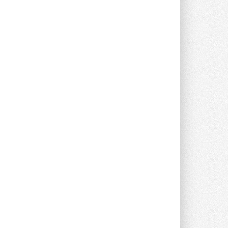
Компания становится официальным
партнёром NVIDIA по системам ...
28 ИЮЛЯ 2026
В Великобритании предлагают
сделать кондиционирование
обязательным для новостроек
Либеральные демократы внесли
предложение оснащать все новые ...
1
28 ИЮЛЯ 2026
В Подмосковье запустят
производство холодильной
техники и теплообменного
оборудования
Проект реализует компания «ВЕЗА» ...
28 ИЮЛЯ 2026
Ридан объявил о старте продаж
автоматического
балансировочного клапана
Клапан APT‑R3 производится на заводе
в Лешково (Московская область) ...
27 ИЮЛЯ 2026
Шумоглушители собственного