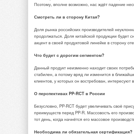
Поэтому, вполне возможно, нас ждёт падение нес
есть мы определим концентрацию карбонат-иона, 
в состоянии насыщения. Исходя из (2) получаем:
Смотреть ли в сторону Китая?
Таким образом, зная значения концентраций каль
Доля рынка российских производителей неуклонна
и рассчитав по (5) значение концентрации карбо
продолжаться. Доля китайской продукции будет 
акцент в своей продуктовой линейке в сторону от
Для учёта влияния концентрации всех ионов, раст
концентраций использовать активности карбоната
Что будет с дорогим сегментом?
следующим образом:
Данный продукт неизменно находит своих потреби
Коэффициенты активности зависят от ионной сил
стабилен, а потому вряд ли изменится в ближайше
клиентов, у которых он востребован, интересуют 
где fi — коэффициент активности иона; zi — заряд
О перспективах PP-RCT в России
Ионная сила раствора учитывает влияние интенси
на физико-химическое взаимодействие ионов, и 
Безусловно, PP-RCT будет увеличивать своё прис
ионов на квадрат их зарядов:
преимуществ перед PP-R. Массовость его произво
тот день, когда начнётся его массовое производст
I = 0,5?(Ci zi 2).
Необходима ли обязательная сертификация?
На рис. 2 представлен график зависимости коэфф