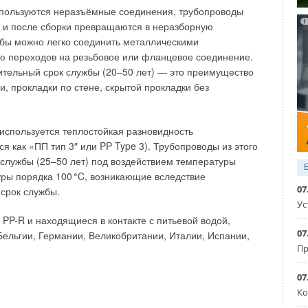
пользуются неразъёмные соединения, трубопроводы
ы, с определённым допущением можно записать, что fСа =
 и после сборки превращаются в неразборную
бы можно легко соединить металлическими
ю переходов на резьбовое или фланцевое соединение.
тельный срок службы (20–50 лет) — это преимущество
и, прокладки по стене, скрытой прокладки без
ны в литературе для температур воды 25, 50, 100
используется теплостойкая разновидность
 как «ПП тип 3″ или PP Type 3). Трубопроводы из этого
службы (25–50 лет) под воздействием температуры
от температуры. Для температур 25, 50, 100 и 150°C
уры порядка 10
0
°C, возникающие вследствие
ны автором самостоятельно с использованием индекса
07
срок службы.
Ус
 PP-R и находящиеся в контакте с питьевой водой,
07
ельгии, Германии, Великобритании, Италии, Испании,
Пр
07
Ко