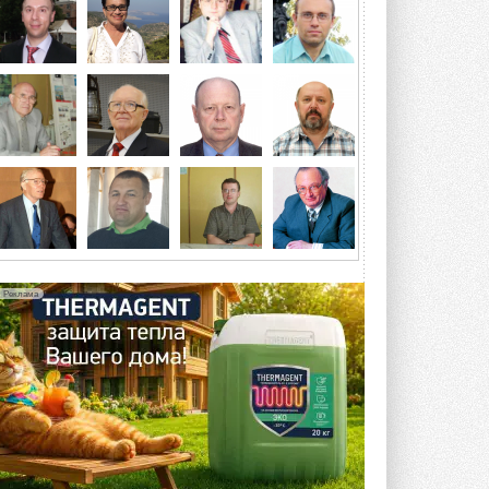
отеле Radisson Slavyanskaya. Форум
посетит более двух тысяч участников ...
ВЧЕРА
Китайская Shenling представила
линейку тепловых насосов
«воздух-вода» на R290
Серия ThermaX R290 All-In-One
включает три модели ...
4 АВГУСТА 2026
Тепловые насосы в связке с
солнечной генерацией и
накопителем снижают
потребление на 60%
Исследователи из Италии установили ...
Реклама
4 АВГУСТА 2026
«РУСКЛИМАТ Fest 2026» в Уфе
собрал свыше 700 профи
климатической отрасли
Организатором выступил торгово-
производственный холдинг ...
3 АВГУСТА 2026
«Датарк» испытал модульный