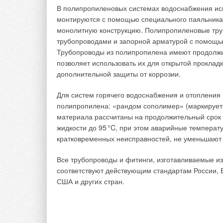
В полипропиленовых системах водоснабжения ис
Так как кальций и карбонат — двухвалентные ион
монтируются с помощью специального паяльника
fCO3.
монолитную конструкцию. Полипропиленовые тру
трубопроводами и запорной арматурой с помощь
Тогда:
Трубопроводы из полипропилена имеют продолжи
позволяет использовать их для открытой прокладк
ПРCaCO3 = CCaCCO3 f 2 CO3. (2)
дополнительной защиты от коррозии.
Значения произведения растворимости представле
Для систем горячего водоснабжения и отопления 
и 150°C.
полипропилена: «рандом сополимер» (маркируется
материала рассчитаны на продолжительный срок 
На рис. 1 представлена зависимость значения ПР 
жидкости до 9
5
°C, при этом аварийные температ
данные взяты из [1]. Остальные значения получе
кратковременных неисправностей, не уменьшают 
Ланжелье.
Все трубопроводы и фитинги, изготавливаемые из
соответствуют действующим стандартам России, Б
США и других стран.