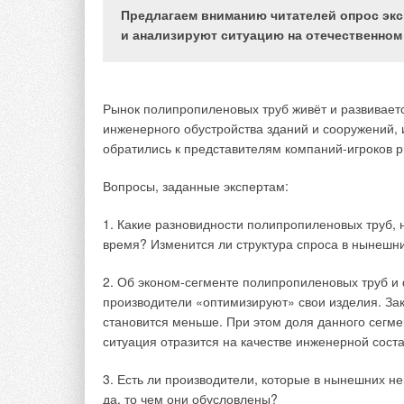
Диоксид углерода содержится в воде в следующих
Предлагаем вниманию читателей опрос экс
углекислоты, бикарбоната и карбоната. Все фор
и анализируют ситуацию на отечественном
окружающей среды находятся в так называемом «
равновесия воды приводит к тому, что вода стано
к углекислотной коррозии.
Рынок полипропиленовых труб живёт и развивается
Если деионизированную воду, содержащую твёрды
инженерного обустройства зданий и сооружений,
углерода, то будет происходить химическая реакц
обратились к представителям компаний-игроков ры
СаСО
+ Н
СО
= Са(НСО
)
. (1)
Вопросы, заданные экспертам:
3
2
3
3
2
То есть диоксид углерода сначала будет адсорби
1. Какие разновидности полипропиленовых труб, 
в воде с образованием катиона водорода и анион
время? Изменится ли структура спроса в нынешн
результате начинается растворение твёрдого кар
бикарбоната кальция. Если из воды начать отгон 
2. Об эконом-сегменте полипропиленовых труб и 
свяжется в воду, и начнёт образовываться обратн
производители «оптимизируют» свои изделия. Зак
в состоянии углекислотного равновесия, тогда го
становится меньше. При этом доля данного сегме
адсорбированного диоксида углерода в воде сущ
ситуация отразится на качестве инженерной сос
При этом состоянии вода не склонна к выделению
водорода, образованные в результате диссоциации
3. Есть ли производители, которые в нынешних н
да, то чем они обусловлены?