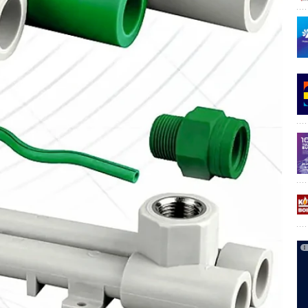
ность воды к выделению осадка или к коррозии,
и карбоната. Но, так как определить карбонатион в воде
с существующей методикой (ГОСТ 31957–2012. «Вода.
ентрации карбонатов и гидрокарбонатов») для
ната кальция используют индекс насыщения Ланжелье.
жду текущим значением
рН
воды и значением
рН
,
S
ы по карбонату кальция (начало выделения твёрдой фазы
о номограмме значение
рН
и измерив текущее значение
S
ложению карбоната кальция или к углекислотной коррозии.
ить рН
без использования эмпирического подхода
»?
S
о состоянию насыщения по карбонату кальция,
оде по второй стадии (диссоциация бикарбоната).
 записать в общем виде: HСО3 ?? H+ + СО3 -. (3)
ческой реакции можно записать в виде: