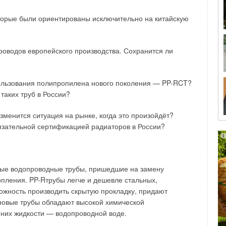
 коррозии с водородным деполяризатором, это сразу
. В результате начинает выделяться твёрдая фаза
оторые были ориентированы исключительно на китайскую
корость протекания коррозии.
й карбонат кальция. Тем не менее, в воде наблюдаются
роводов европейского производства. Сохранится ли
боната кальция. Концентрации кальция и карбоната
зведения растворимости карбоната кальция
ПР
.
CaCO3
спользования полипропилена нового поколения — PP-RCT?
таких труб в России?
и формул приводится только в печатной версии
менится ситуация на рынке, когда это произойдёт?
или скачать журнал можно здесь
.
язательной сертификацией радиаторов в России?
ия и один анион карбоната, можно записать:
вые водопроводные трубы, пришедшие на замену
пления. PP-Rтрубы легче и дешевле стальных,
ожность производить скрытую прокладку, придают
овые трубы обладают высокой химической
 и карбоната, моль/л; fСа и fCO3 — коэффициенты
 них жидкости — водопроводной воде.