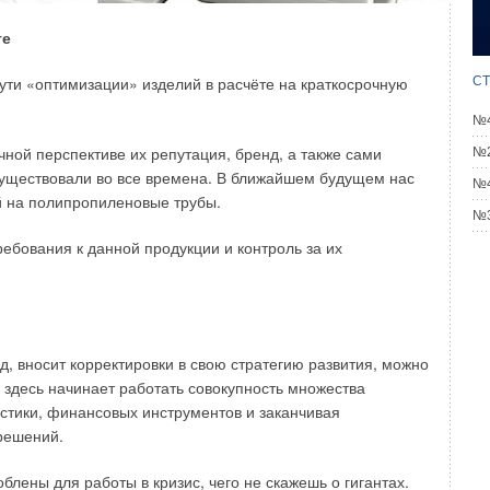
азом, вынося ион водорода в левую часть:
те
ятого с обеих сторон:
ути «оптимизации» изделий в расчёте на краткосрочную
СТ
ли константа равновесия реакции растворения
–11.
№4
очной перспективе их репутация, бренд, а также сами
№2
 существовали во все времена. В ближайшем будущем нас
№4
й на полипропиленовые трубы.
№3
ребования к данной продукции и контроль за их
ьбальха для диссоциации углекислоты по второй стадии.
 взаимодействии различных форм диоксида углерода
д, вносит корректировки в свою стратегию развития, можно
чение рНS воды в состоянии насыщения по карбонату
 здесь начинает работать совокупность множества
ние карбонат-иона (СО3), при котором в воде достигается
истики, финансовых инструментов и заканчивая
а кальция ПРCaCO3 с учётом существующего ионного
решений.
лены для работы в кризис, чего не скажешь о гигантах.
я из произведения растворимости карбоната кальция. То