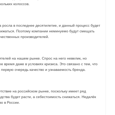
кольких колоссов.
при котором вода данного химического состава находится
ция и бикарбоната данной воды из химических анализов
 росла в последнее десятилетие, и данный процесс будет
ната, мы можем определить при помощи (4) значение рНS.
снижаться. Поэтому компании неминуемо будут смещать
ечественных производителей.
ворённых в воде, необходимо в уравнении (4) вместо
 и бикарбоната. Таким образом, уравнение (4) запишется
телей на нашем рынке. Спрос на него невелик, но
ы раствора и определяются по уравнению:
е время даже в условиях кризиса. Это связано с тем, что
в первую очередь качество и узнаваемость бренда.
 иона; I — ионная сила раствора, моль/л.
вности электромагнитного поля, образованного ионами,
равна полусумме значений произведения концентрации
утствие на российском рынке, поскольку имеет ряд
дства будет расти, а себестоимость снижаться. Недалёк
во в России.
ициента активности иона от ионной силы раствора,