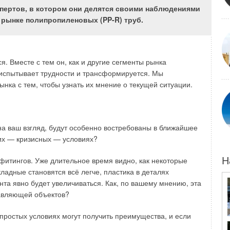
 состояниях: адсорбированного диоксида углерода,
пертов, в котором они делятся своими наблюдениями
мы диоксида углерода при неизменном состоянии
 рынке полипропиленовых (PP-R) труб.
углекислотном равновесии». Изменение углекислотного
вится склонной либо к выпадению карбонатов, либо
. Вместе с тем он, как и другие сегменты рынка
й карбонат кальция, начать насыщать диоксидом
 испытывает трудности и трансформируется. Мы
ия:
нка с тем, чтобы узнать их мнение о текущей ситуации.
роваться водой. Затем диоксид углерода диссоциируется
на ваш взгляд, будут особенно востребованы в ближайшее
а бикарбоната. Вода приобретает кислую реакцию. В
их — кризисных — условиях?
боната кальция с образованием растворённого
диоксида углерода, то ион водорода при бикарбонате
фитингов. Уже длительное время видно, как некоторые
Н
о твёрдый карбонат кальция. Если вода находится
ладные становятся всё легче, пластика в деталях
ворят о том, что при определённой концентрации
нта явно будет увеличиваться. Как, по вашему мнению, эта
ествует определённая концентрация бикарбоната кальция.
тавляющей объектов?
 твёрдой фазы карбоната кальция, и все катионы
 углекислого газа, участвуют в уравнении реакции (1).
епростых условиях могут получить преимущества, и если