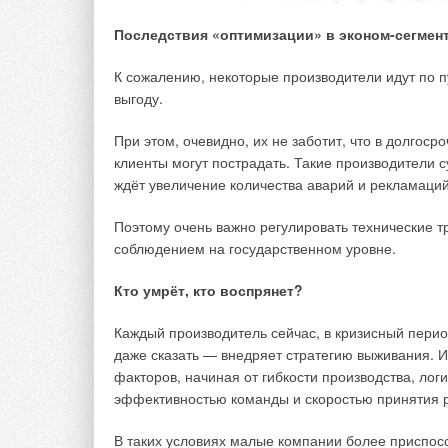
Данное уравнение можно записать следующим обр
Последствия «оптимизации» в эконом-сегмен
Затем записать в виде десятичного логарифма, вз
К сожалению, некоторые производители идут по п
Очевидно, что При этом Константа диссоциации и
выгоду.
углекислоты в воде по второй стадии К2 = 4,69?10
При этом, очевидно, их не заботит, что в долгоср
Соответственно:
клиенты могут пострадать. Такие производители
ждёт увеличение количества аварий и рекламаци
Тогда получаем
Поэтому очень важно регулировать технические т
Уравнение (4) есть уравнение Хендерсона-Хассел
соблюдением на государственном уровне.
Более подробная информация о существовании и
Кто умрёт, кто воспрянет?
в воде представлена в статье [2].
Каждый производитель сейчас, в кризисный перио
При помощи уравнения (4) можно рассчитать зна
даже сказать — внедряет стратегию выживания. И
кальция. Для этого необходимо определить значе
факторов, начиная от гибкости производства, лог
значение произведения растворимости карбонат
эффективностью команды и скоростью принятия 
состава воды.
В таких условиях малые компании более приспособ
Значение карбонат-иона можно определить исход