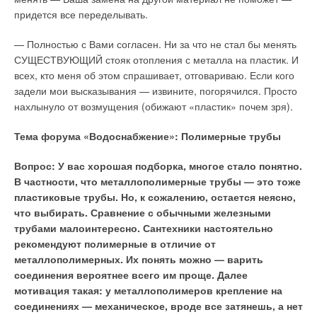
использовании функции черчения. Характеристики расчета
придется все переделывать.
могут быть добавлены на чертеж позже.
— Полностью с Вами согласен. Ни за что не стал бы менять
Диаметры трубопроводов автоматически меняются в
СУЩЕСТВУЮЩИЙ стояк отопления с металла на пластик. И
соответствии с изменением воздушного потока. Естественно,
всех, кто меня об этом спрашивает, отговариваю. Если кого
что одновременно обновляется размерный текст. При
задели мои высказывания — извините, погорячился. Просто
желании можно заблокировать размеры трубопроводов и
нахлынуло от возмущения (обижают «пластик» почем зря).
произвести балансировку системы. Если система не может
быть сбалансирована, программа выдает информацию.
Тема форума «Водоснабжение»: Полимерные трубы
Кроме того, можно просмотреть интенсивность расхода в
Вопрос: У вас хорошая подборка, многое стало понятно.
сети, потери давления, высоту расположения и другие
В частности, что металлополимерные трубы — это тоже
технические данные. MagiCAD включает в себя расчет
пластиковые трубы. Но, к сожалению, остается неясно,
системы трубопроводов, балансировку, создание разрезов,
что выбирать. Сравнение с обычными железными
базы данных фирм-изготовителей оборудования и его
трубами малоинтересно. Сантехники настоятельно
спецификацию. В MagiCAD включен расчет уровня шума в
рекомендуют полимерные в отличие от
системе воздуховодов, причем пользователь может увидеть
металлополимерных. Их понять можно — варить
уровень шума в определенной точке.
соединения вероятнее всего им проще. Далее
мотивация такая: у металлополимеров крепление на
Основные возможности модулей «Вентиляция» и
соединениях — механическое, вроде все затянешь, а нет
«Отопление и водоснабжение»: