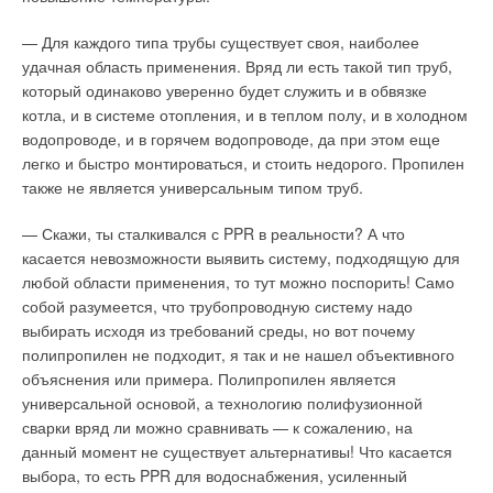
черчение поперечного разреза непосредственно с
рабочего чертежа;
— Для каждого типа трубы существует своя, наиболее
расчет в соответствии с интенсивностью расхода и
удачная область применения. Вряд ли есть такой тип труб,
потерями давления;
балансировка;
который одинаково уверенно будет служить и в обвязке
предупреждения о превышении давления на
котла, и в системе отопления, и в теплом полу, и в холодном
регулировочных вентилях;
водопроводе, и в горячем водопроводе, да при этом еще
вычисление потерь давления и уровня шумов;
легко и быстро монтироваться, и стоить недорого. Пропилен
исследование уровней шума маршрута;
также не является универсальным типом труб.
базы данных изготовителей оборудования;
специальные средства для создания оборудования
— Скажи, ты сталкивался с PPR в реальности? А что
пользователем;
проверка на пересечения (в т.ч. с кабельными коробками
касается невозможности выявить систему, подходящую для
и внешними чертежами/ссылками);
любой области применения, то тут можно поспорить! Само
наличие спецификаций;
собой разумеется, что трубопроводную систему надо
функция MagiCAD Export позволяет вывести данные для
выбирать исходя из требований среды, но вот почему
отдельного оборудования или для пересылки
полипропилен не подходит, я так и не нашел объективного
информации в приложения, например по оценке
объяснения или примера. Полипропилен является
стоимости.
универсальной основой, а технологию полифузионной
сварки вряд ли можно сравнивать — к сожалению, на
Электроснабжение
данный момент не существует альтернативы! Что касается
Этот модуль предназначен для проектирования систем
выбора, то есть PPR для водоснабжения, усиленный