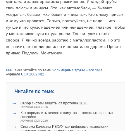
монтажа и характеристиках расширения. У каждой трубы
→
Расчёт удельных потерь теплоты посредством
свои плюсы и минусы. Это, как автомобили, — бывают
моделирования трёхмерного температурного поля
ЖУРНАЛ СОК ОКТЯБРЬ 2025
«седаны», бывают «хэчбеки» и «пикапы». Кто к чему привык
→
Действующие нормативы, регламентирующие
и кому что нравится. Только, пожалуйста, не надо — что
противопожарную вентиляцию, противоречат законам
физики
лучше и что хуже, надежней или ненадежней. Главное, чтобы
ЖУРНАЛ СОК ОКТЯБРЬ 2025
у монтажников руки оттуда росли. Тошнит уже от этих
споров. Я лично всегда работаю с металлопластом. Но это
не значит, что полипропилен и полиэтилен дерьмо. Просто
привык. Подпись: Монтажник.
Уведомления отключены
>>>
Также читайте по теме
Полимерные трубы – все за!
в
журнале
СОК 2002 №2
Комментарии
Читайте по теме:
В этой теме еще нет комментариев
→
Обзор систем защиты от протечек 2026
ЖУРНАЛ СОК 2026
Добавить комментарий
→
Как определить качество хомутов — несколько простых
способов
ЖУРНАЛ СОК 2026
Ваше имя *
→
Система Качества РЕХАУ: как цифровые технологии
помогают защитить рынок от подделок