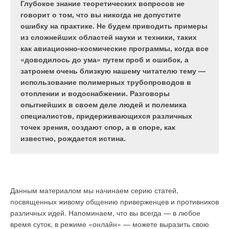
холодоснабжения, канализации и водопровода,
техническим характеристикам продукции. Спустя
Глубокое знание теоретических вопросов не
электроснабжения. Только в Европе
10 лет успешной работы, компания начинает
говорит о том, что вы никогда не допустите
скандинавской компанией Progman OY —
поставку трех новых серий биметаллических и
ошибку на практике. Не будем приводить примеры
разработчиком MagiCAD продано более 3000
алюминиевых радиаторов отопления
из сложнейших областей науки и техники, таких
лицензий. Сегодня эта программа завоевывает
оригинальной формы, стремясь стать лидером и
как авиационно-космические программы, когда все
заслуженную популярность в России.
по дизайну.
«доводилось до ума» путем проб и ошибок, а
затронем очень близкую нашему читателю тему —
Современное оборудование и квалифицированный
использование полимерных трубопроводов в
персонал позволяют компании успешно производить
отоплении и водоснабжении. Разговоры
обработанные и литые детали весом от 50 г до 20 кг из
опытнейших в своем деле людей и полемика
серого и ковкого чугуна, которые могут применяться в
Биметаллические секционные радиаторы со стальными
Рис. 1. Спецификация в
специалистов, придерживающихся различных
автомобильной промышленности, машиностроении, для
каналами для прохода теплоносителя и алюминиевым
MagiSPEC
точек зрения, создают спор, а в споре, как
монтажа газопровода, водопровода, систем отопления и
оребрением хорошо известны российским потребителям
известно, рождается истина.
других областей. Общая площадь завода составляет 200 000
высокими прочностными характеристиками и
м2, в том числе закрытые площади — 30 000 м2.
эксплуатационной надежностью. К таким радиаторам
относится, например, модель CF BIMETAL, поставляемая
Завод имеет три основные производственные линии с
уже в течение 10 лет. В этом году ей на смену приходит
Рис. 2. При черчении в
общим годовым объемом производства 30 000 т,
радиатор RS BIMETAL, оригинальный дизайн которого не
режиме 2D MagiCAD
Данным материалом мы начинаем серию статей,
оснащенные самым современным технологическим
имеет аналогов ни на российском, ни на европейском рынке.
автоматически создает
посвященных живому общению приверженцев и противников
оборудованием, что позволяет компании производить
модель в виде 3D
различных идей. Напоминаем, что вы всегда — в любое
большой диапазон чугунных изделий для продажи во многих
Технические характеристики нового радиатора — это еще
время суток, в режиме «онлайн» — можете выразить свою
странах мира. Литейное производство представляет собой