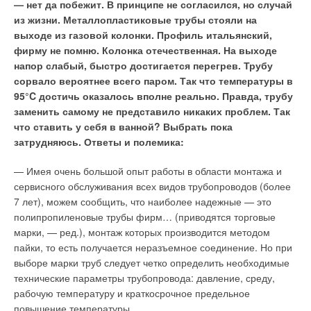
— нет да побежит. В принципе не согласился, но случай
из жизни. Металлопластиковые трубы стояли на
черчение систем воздуховодов, тепло- и
выходе из газовой колонки. Профиль итальянский,
холодоснабжения, водоснабжения, канализационных
фирму не помню. Колонка отечественная. На выходе
систем;
черчение с расчетом системы и без него;
напор слабый, быстро достигается перегрев. Трубу
черчение с изоляцией и без нее;
сорвало вероятнее всего паром. Так что температуры в
переключение с традиционного 2D на 3D-режим;
95°C достичь оказалось вполне реально. Правда, трубу
Active2D делает чертеж легко читаемым с любой точки
заменить самому не представило никаких проблем. Так
обзора;
что ставить у себя в ванной? Выбрать пока
функция «Мастер маршрута» (Route Wizard) упрощает и
затрудняюсь. Ответы и полемика:
ускоряет процесс черчения;
функция «Найти и заменить» (Find&Replace)
используется, например, для замены оборудования;
— Имея очень большой опыт работы в области монтажа и
возможность моделирования пользователем типов
сервисного обслуживания всех видов трубопроводов (более
трубопроводов и изоляции;
7 лет), можем сообщить, что наиболее надежные — это
размерный текст: легко задается стиль, возможность
полипропиленовые трубы фирм… (приводятся торговые
растянуть/повернуть текст, масштабирование,
марки, — ред.), монтаж которых производится методом
автоматическое обновление;
пайки, то есть получается неразъемное соединение. Но при
возможность использования базовых команд AutoCAD:
удалить, копировать, копировать через буфер обмена и
выборе марки труб следует четко определить необходимые
т.д.;
технические параметры трубопровода: давление, среду,
возможность произвольно задавать и редактировать
рабочую температуру и краткосрочное предельное
названия слоев;
повышение температуры.