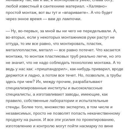
ЖУРНАЛ СОК МАЙ 2026
вывод на печать с использованием шаблонов MS Word,
→
Пусть всегда будет SIRA
→
любой известный в сантехнике материал. «Халявно»
Термоокислительная деструкция — основной фактор
настроенных в соответствии с требованиями российских
ЖУРНАЛ СОК АПРЕЛЬ 2006
сокращения срока службы полипропиленовых труб
простой монтаж, вот вы тут и «впариваете». А что будет
стандартов;
ЖУРНАЛ СОК МАЙ 2026
через энное время — вам до лампочки.
расширяемость и масштабируемость приложения.
— Ну, во-первых, за мной вы ни чего не переделывали. А,
Инженеры, работающие с MagiCAD, отмечают, что его новая
во-вторых, если у некоторых монтажников руки растут не
версия позволяет проектировать со скомпонованными в
оттуда, то им все равно, что монтировать, пластик,
одной 3D-модели интеллектуальными объектами.
Уведомления отключены
металлопластик, металл — все равно потечет. Что касается
Проектировщик не задумывается над оптимизацией и
Уведомления отключены
Комментарии
монтажа, то монтаж пластиковых труб реально легче, но это
подбором размеров труб, воздуховодов, клапанов и т.д. —
Комментарии
не значит, что не надо соблюдать технологию монтажа. А то
программа делает это автоматически. Более того, если
ведь у нас как: «пришпандорил», как-нибудь приварил, вроде
элементы системы касаются или пересекается со стеной,
В этой теме еще нет комментариев
держится и ладно, а потом все течет. Но, позвольте, а трубы
трубопроводами, коробами и т.п., MagiCAD отметит их на
В этой теме еще нет комментариев
здесь при чем? Их, между прочим, разрабатывают
чертеже и проверит корректность расположения
специализированные институты и высококлассные
Добавить комментарий
оборудования. Еще один важный момент — все
специалисты, а изготавливают заводы, имеющие, как
оборудование находится в файле проекта и включает все
Добавить комментарий
Ваше имя *
правило, собственные лаборатории и испытательные
геометрические и технические данные, необходимые для
Ваше имя *
стенды. Более того, множество экспертиз, в том числе и
визуализации и расчетов. При необходимости оборудование
независимых, просто не позволят попасть некачественному
можно скорректировать с учетом специальных требований
Ваш E-mail *
продукту на рынок. И все эти усилия по проектированию,
проекта. Программа MagiCAD имеет модульную структуру и
Ваш E-mail *
изготовлению и контролю могут пойти насмарку по вине
состоит из 3 модулей: