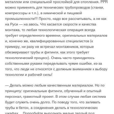
электроснабжения, связи и информационных систем.
металлом или специальной прослойкой для отопления. PPR
Основные возможности этого модуля позволяют:
можно применять для технических трубопроводов (станки,
компрессоры и т.п.), в химической и пищевой
проектировать системы электроснабжения, освещения,
промышленности!!! Просто, надо все рассчитывать, а не как
связи и информационные системы;
на Руси — на авось. Что касается скорости и качества
одновременно чертить рабочие чертежи и
монтажа, то любая технологическая операция всегда
изометрические модели;
требует определенного времени, оригинальных материалов
переключаться с традиционного 2D-режима в 3D,
и, конечно же, квалифицированных специалистов (к
благодаря технологии Active2D;
примеру, ни разу не встречал монтажников, которые
произвольно задавать названия слоев;
создавать собственные символы;
обезжиривают трубы и фитинги, как этого требует
преобразовывать старые блоки и символы в новые
технологический процесс). Очень часто приходилось
объекты;
собственными руками переделывать чужие ошибки, из-за
вносить собственное оборудование;
того, что люди не относятся с должным вниманием к выбору
настроить панель инструментов с функциями, которые
технологии и рабочей силы!
используются чаще всего.
— Делать можно любым качественным материалом. Но по
Универсальные возможности MagiCAD-
принципу: оригинальные фитинги, обученный и опытный
электроснабжение:
персонал, грамотный проект. В этом случае любая система
будет служить очень долго. По поводу того, что заливать
широкий набор символов;
автоматическое и произвольное размещение текстов;
трубы в бетон, а соединения делать в технологических
масштабирование текстов и символов;
шкафах… Попробуйте выполнить медью теплый пол