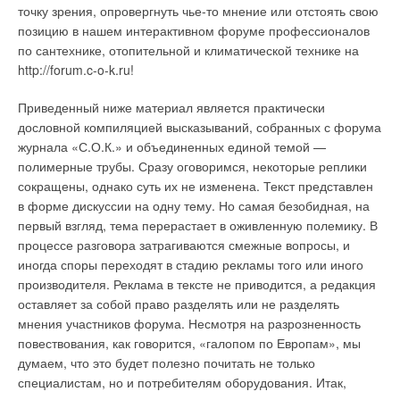
один серьезный шаг вперед — при его разработке были
точку зрения, опровергнуть чье-то мнение или отстоять свою
полностью автоматизированные линии с самыми
учтены специфические российские требования к надежности
позицию в нашем интерактивном форуме профессионалов
современными компьютерными системами управления, с
и долговечности. Радиаторы RS BIMETAL производятся на
по сантехнике, отопительной и климатической технике на
зоной охлаждения длиной до 64 м, индукционными
Рис. 3. Макет оперного
современной автоматической линии с прецизионной
http://forum.c-o-k.ru!
среднечастотными плавильными печами, вибрационными
театра Bjо / rvika,
системой контроля. Поскольку рабочее давление радиаторов
конвейерами, пескоструйными установками в конце линии.
спроектированного с
повышено до 40 бар (это подлинный рекорд прочности для
Приведенный ниже материал является практически
помощью MagiCAD
данного класса изделий), то в процессе производства
дословной компиляцией высказываний, собранных с форума
С особой тщательностью было выбрано технологическое
радиаторы проходят двухступенчатый контроль.
журнала «С.О.К.» и объединенных единой темой —
оборудование из стран Западной Европы и США по всем
полимерные трубы. Сразу оговоримся, некоторые реплики
технологическим процессам: подготовка формовочных
На первой стадии испытывается по отдельности каждая
сокращены, однако суть их не изменена. Текст представлен
смесей, изготовление пресс-форм и моделей, футеровка
секция, и уже на второй весь собранный агрегат тестируется
в форме дискуссии на одну тему. Но самая безобидная, на
Рис. 4. План первого
печей, обработка приливов и облоя, гальваническое
при давлении 60 бар. Такой радиатор способен выдержать
первый взгляд, тема перерастает в оживленную полемику. В
этажа оперного театра
покрытие, нарезание резьбы и т.д. Фитинги Trakya Dokum из
резкие перепады давления, гидро- и пневмоудары и имеет
процессе разговора затрагиваются смежные вопросы, и
Bjоrvika, выполненный с
ковкого чугуна соответствуют требованиям действующих
огромный запас прочности — разрушение наступает при
иногда споры переходят в стадию рекламы того или иного
помощью MagiCAD
стандартов ISO 49 и EN 10242, а также разработаны в
давлении свыше 120 бар. Высота изделий — от 372 до 872
производителя. Реклама в тексте не приводится, а редакция
соответствии с конструктивным символом «А».
мм. Теплоотдача — от 142 до 280 Вт при t = 70°С. Это очень
оставляет за собой право разделять или не разделять
компактные модели с утонченным изысканным дизайном и
мнения участников форума. Несмотря на разрозненность
Основные резьбовые фитинги являются соединительными
Рис. 5. Наглядность
оригинальными конструктивными решениями. Sira Group
повествования, как говорится, «галопом по Европам», мы
резьбовыми элементами соединений по ISO 7-1. Внутренние
проектирования в
взяла на себя ответственность за качество радиаторов в
думаем, что это будет полезно почитать не только
резьбы чугунных фитингов Trakya Dokum выполнены
MagiСAD
течение 20 лет (!) — такого продолжительного гарантийного
специалистам, но и потребителям оборудования. Итак,
цилиндрическими, наружные резьбы выполнены
срока на радиаторы нет ни в одной компании в Европе и