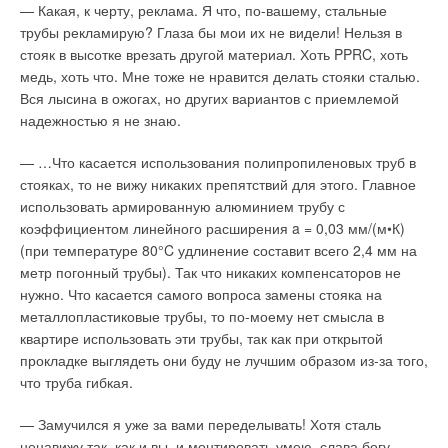
— Какая, к черту, реклама. Я что, по-вашему, стальные
стабильное качество продукции, строгий контроль процессов
работу этих радиаторов. Все агрегаты поставляются в
трубы рекламирую? Глаза бы мои их не видели! Нельзя в
литья и обработки на всех этапах, 100% исполнение
Размерный текст автоматически обновляется при
надежной индивидуальной упаковке и комплектуются по
стояк в высотке врезать другой материал. Хоть PPRC, хоть
графиков поставки и система управления качеством
редактировании. Также можно устанавливать масштаб
требованию заказчика оригинальными аксессуарами.
медь, хоть что. Мне тоже не нравится делать стояки сталью.
выпускаемой и вновь разрабатываемой продукции.
размерного текста, например, при выводе на печать. С
Вся лысина в ожогах, но других вариантов с приемлемой
MagiCAD можно легко поменять вид с традиционного 2D на
К ним относятся заглушки, переходники, кронштейны, а для
Следует также отметить, что персонал Trakya Dokum
надежностью я не знаю.
3D и обратно. Функция «Мастер маршрута» (Route Wizard)
серии RS BIMETAL предусмотрены даже специальные щетки
работает в соответствии с ISO 9001:2000 и ISO-TS 16949
— незаменимая помощь при повторяющихся операциях, ее
для очистки межреберного пространства. Нет никаких
— …Что касается использования полипропиленовых труб в
«Управление качеством производства», что играет
использование упрощает и ускоряет процесс работы.
сомнений, что потребители высоко оценят технические
стояках, то не вижу никаких препятствий для этого. Главное
немаловажную роль в постоянном совершенствовании всех
характеристики и оригинальный дизайн новых серий
использовать армированную алюминием трубу с
стадий производства.
MagiCAD автоматически вычертит поперечный разрез,
радиаторов отопления Sira Group.
коэффициентом линейного расширения a = 0,03 мм/(м•К)
достаточно только выбрать компоненты на рабочем чертеже
(при температуре 80°C удлинение составит всего 2,4 мм на
и показать направление. Специально для российских
Читайте по теме:
метр погонный трубы). Так что никаких компенсаторов не
пользователей разработано приложение к MagiCAD —
Читайте по теме:
нужно. Что касается самого вопроса замены стояка на
MagiSPEC — для создания спецификации оборудования,
→
→
Обзор систем защиты от протечек 2026
металлопластиковые трубы, то по-моему нет смысла в
SIRA — самые яркие чувства!
изделий и материалов в соответствии с требованиями ГОСТ
ЖУРНАЛ СОК ИЮНЬ 2026
ЖУРНАЛ СОК МАРТ 2008
квартире использовать эти трубы, так как при открытой
21.110–95 (рис. 1). Это приложение обеспечивает:
→
→
Как определить качество хомутов — несколько простых
Радиаторы отопления: краткий обзор рынка
способов
прокладке выглядеть они буду не лучшим образом из-за того,
ЖУРНАЛ СОК ИЮЛЬ 2007
ЖУРНАЛ СОК ИЮНЬ 2026
→
автоматическое получение спецификаций в формате MS
что труба гибкая.
Пусть всегда будет Sira — радиатор-чемпион
→
Система Качества РЕХАУ: как цифровые технологии
ЖУРНАЛ СОК МАРТ 2007
Excel;
помогают защитить рынок от подделок
→
Российский рынок отопительных приборов.
ведение журнала учета всех изменений, выполненных в
ЖУРНАЛ СОК ИЮНЬ 2026
— Замучился я уже за вами переделывать! Хотя сталь
Алюминиевые радиаторы
→
спецификации;
Тёплый пол Giacomini — решение в комплекте!
ЖУРНАЛ СОК МАЙ 2006
ненавижу так, как и вы, и монтировать умею, слава богу,