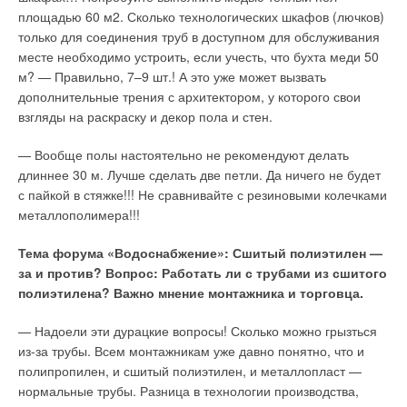
спецификации;
площадью 60 м2. Сколько технологических шкафов (лючков)
автоматическая нумерация;
только для соединения труб в доступном для обслуживания
автоматическое создание схемы распределительного
месте необходимо устроить, если учесть, что бухта меди 50
щита;
м? — Правильно, 7–9 шт.! А это уже может вызвать
универсальные функции для присоединения приборов к
кабельной коробке;
дополнительные трения с архитектором, у которого свои
функция «Найти и заменить» (find & replace).
взгляды на раскраску и декор пола и стен.
Материал предоставлен компаниями ЕМТ (Россия) и
— Вообще полы настоятельно не рекомендуют делать
Progman OY (Финляндия)
длиннее 30 м. Лучше сделать две петли. Да ничего не будет
с пайкой в стяжке!!! Не сравнивайте с резиновыми колечками
металлополимера!!!
Читайте по теме:
Тема форума «Водоснабжение»: Сшитый полиэтилен —
→
Почему летом температурные параметры в
за и против? Вопрос: Работать ли с трубами из сшитого
кондиционируемых помещениях не соответствуют
полиэтилена? Важно мнение монтажника и торговца.
проектным?
ЖУРНАЛ СОК МАЙ 2026
→
Из чего складывается стоимость сертификации, и что
— Надоели эти дурацкие вопросы! Сколько можно грызться
ожидает рынок оценки соответствия в 2026 году
ЖУРНАЛ СОК ЯНВАРЬ 2026
из-за трубы. Всем монтажникам уже давно понятно, что и
→
Интеграция цифровых технологий в научно-
полипропилен, и сшитый полиэтилен, и металлопласт —
исследовательскую деятельность и процессы
нормальные трубы. Разница в технологии производства,
проектирования водопроводных сооружений и сетей
ЖУРНАЛ СОК НОЯБРЬ 2025