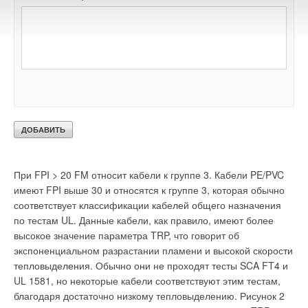
группы 1 с большим значением TRP и малым химическим
тепловыделением на единицу толщины отвечают критериям
тестов IEEE 1002, CSA FT-4, UL 1581 и IEEE 383.
Группа 2 классифицируется FM согласно 10 < FPI ё 20.
Кабели PVC/ PVC имеют рейтинг FPI от умеренного до
высокого и, таким образом, могут относиться как к группе 2,
так и к группе 3. Можно ожидать, что кабели группы 2 с
умеренным TRP и химическим тепловыделением будут
отвечать критериям тестов UL 1666, SCA FT-4 и IEEE 1202.
При FPI > 20 FM относит кабели к группе 3. Кабели PE/PVC
имеют FPI выше 30 и относятся к группе 3, которая обычно
соответствует классификации кабелей общего назначения
по тестам UL. Данные кабели, как правило, имеют более
высокое значение параметра TRP, что говорит об
экспоненциальном разрастании пламени и высокой скорости
тепловыделения. Обычно они не проходят тесты SCA FT4 и
UL 1581, но некоторые кабели соответствуют этим тестам,
благодаря достаточно низкому тепловыделению. Рисунок 2