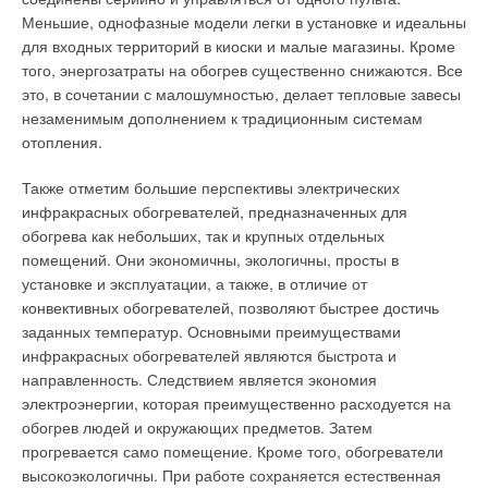
оборудования SANYO на территории России и стран СНГ.
(Communication, Multipurpose, Riser Rated);
Выбрать оптимальный теплообменник не так просто. Этим
Меньшие, однофазные модели легки в установке и идеальны
занимаются высококвалифицированные специалисты. По
для входных территорий в киоски и малые магазины. Кроме
Инженерно-проектная служба компании «Полель»
CM: коммуникационный, многоцелевой, общего назначения
присланному опросному листу с указанием температур,
того, энергозатраты на обогрев существенно снижаются. Все
предложит клиентам оптимальное техническое решение по
(Communication, Multipurpose, General Purpose);
расходов теплоносителей, тепловой нагрузки и некоторых
это, в сочетании с малошумностью, делает тепловые завесы
проектированию систем кондиционирования и вентиляции
дополнительных характеристик сотрудники нашего
незаменимым дополнением к традиционным системам
MPP: многоцелевой, для воздуховодов (Multipurpose, Plenum
для жилых, офисных, производственных, торговых объектов
технического отдела в течение часа проводят расчет и
отопления.
Rated);
любой сложности, их сервисному обслуживанию.
выдают коммерческое предложение, к которому
прикладываются результаты расчетов (теплофизические
Также отметим большие перспективы электрических
MR: многоцелевой, для стояков (Multipurpose, Riser Rated);
Искренне надеемся, что оборудование фирмы SANYO
параметры и габариты теплообменника). Также возможно
инфракрасных обогревателей, предназначенных для
поможет Вам решить задачи по созданию комфортных
изменение тепловой нагрузки уже используемых
обогрева как небольших, так и крупных отдельных
FPLR: слаботочный пожарозащищенный сигнальный кабель
климатических условий. Статья подготовлена специалистами
теплообменников за счет добавления некоторого количества
помещений. Они экономичны, экологичны, просты в
(Power Limiting Fire Protective Signaling Cable);
компании «Полель».
пластин.
установке и эксплуатации, а также, в отличие от
конвективных обогревателей, позволяют быстрее достичь
FPLR: слаботочный пожарозащищенный сигнальный кабель
Внедрение пластинчатых теплообменников в
заданных температур. Основными преимуществами
для стояков (Power Limiting Fire Protective Signaling Cable,
Читайте по теме:
теплоснабжении идет не достаточно интенсивно в первую
инфракрасных обогревателей являются быстрота и
Riser Rated);
очередь из-за относительно более высокой стоимости
→
направленность. Следствием является экономия
Мировой рынок систем VRF
пластинчатых теплообменников по сравнению с
ЖУРНАЛ СОК СЕНТЯБРЬ 2006
электроэнергии, которая преимущественно расходуется на
FPLP: слаботочный пожарозащищенный сигнальный кабель
→
Новые разработки ведущих мировых производителей
кожухотрубными. Но при детальном рассмотрении
обогрев людей и окружающих предметов. Затем
для воздуховодов (Power Limiting Fire Protective Signaling
кондиционеров
экономический эффект от замены устаревших
ЖУРНАЛ СОК АВГУСТ 2006
прогревается само помещение. Кроме того, обогреватели
Cable, Plenum Rated);
→
теплообменников на современные пластинчатые становится
Системы мини-VRF. Характеристики, тенденции и
высокоэкологичны. При работе сохраняется естественная
технологии