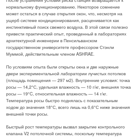
После устранения условий риска станция возвращается к
нормальному функционированию. Некоторое сомнение
может остаться в случае открытия окон, что, несмотря на
ущерб системе кондиционирования, расценивается как
инстинктивный поиск свежего воздуха. В этой связи полезно
привести практический опыт, проведенный в лабораториях
архитектурной инженерии в Пенсильванском
государственном университете профессором Стэнли
Муммой, действительным членом ASHRAE.
По условиям опыта были открыты окна и две наружные
двери экспериментальной лаборатории лучистых потолков
(площадь помещения — 297 м2). Внутренние условия: точка
росы — 14,2°С, удельная влажность — 10 г/кг, внешняя точка
росы — 19°C, относительная влажность — 14 г/кг.
Температура росы быстро поднялась с показательным
ходом до значения 18°С, всего лишь на 0,6°С ниже значения
внешней точки росы.
Быстрый рост температуры вызвал закрытие контрольного
клапана V2 потолочной системы, поскольку температура