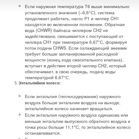
Если наружная температура Т6 выше минимально
установленного значения (–6,6°С), система
продолжает работать, насос Р1 и чиллер CH1
находятся во включенном положении. Обратная
вода (CHWR) байпаса чиллером CH2 не
задействована, смешивается с поступающей от
чиллера CH1 при температуре 6,67°С, формируя
поток подачи CHWS. Если охлаждающий змеевик
требует больше запланированной расходной
мощности (конец хода смесительного клапана),
вступает в действие второй чиллер CH2, который
обеспечивает, в свою очередь, подачу воды
температурой 6,67°С.
Энтальпийное колесо:
Если энтальпия (теплосодержание) наружного
воздуха больше энтальпии воздуха на выходе,
энтальпийное колесо начинает вращаться.
Если энтальпия наружного воздуха одинакова или
меньше энтальпии выпускного обратного воздуха и
точка росы больше 11,1°С, то энтальпийное колесо
останавливается.