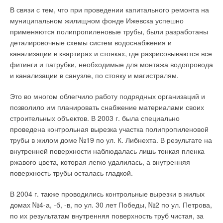
бактерий вследствие минимальной конвекции и
В связи с тем, что при проведении капитального ремонта на
максимальное энергосбережение.
муниципальном жилищном фонде Ижевска успешно
применяются полипропиленовые трубы, были разработаны
Принцип действия
деталировочные схемы систем водоснабжения и
канализации в квартирах и стояках, где разрисовываются все
Для того, чтобы понять как функционирует система
фитинги и патрубки, необходимые для монтажа водопровода
потолочного охлаждения, приведем пример. На рис. 1
и канализации в санузле, по стояку и магистралям.
представлена схема действующей системы
кондиционирования здания Департамента архитектурной
Это во многом облегчило работу подрядных организаций и
инженерии университета Pen State (Пенсильвания, США).
позволило им планировать снабжение материалами своих
Это исследовательский проект, результаты которого были
строительных объектов. В 2003 г. была специально
опубликованы ASHRAE* в 2003 г. Исследовательская
проведена контрольная вырезка участка полипропиленовой
лаборатория представляет собой пространство в 297 м2.
трубы в жилом доме №19 по ул. К. Либнехта. В результате на
внутренней поверхности наблюдалась лишь тонкая пленка
Одна стена граничит с внешней и три смежные стены — с
ржавого цвета, которая легко удалилась, а внутренняя
помещениями, не подключенными к кондиционированию.
поверхность трубы осталась гладкой.
Пол и потолки также смежены с помещениями без
кондиционирования. Высота потолка — 4,3 м, лаборатория
В 2004 г. также проводились контрольные вырезки в жилых
освещается при помощи свисающих ламп до 2,7 м.
домах №4-а, -б, -в, по ул. 30 лет Победы, №2 по ул. Петрова,
Вместимость — до 40 человек. Функционирование системы
по их результатам внутренняя поверхность труб чистая, за
представляет собой процесс из двух стадий. При низких