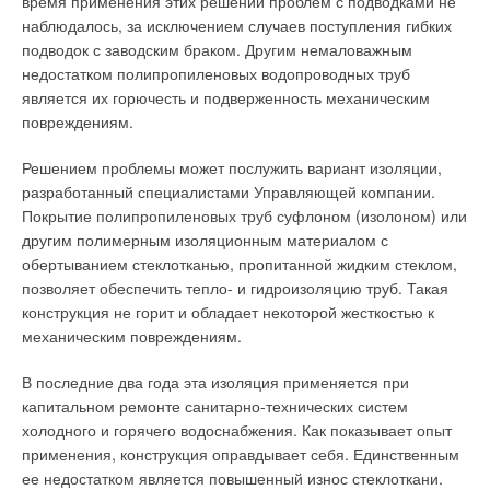
время применения этих решений проблем с подводками не
быть установлены в центральной зоне здания, что
ЖУРНАЛ СОК ИЮНЬ 2026
надежность, долговечность, эффективность и экологичность
значительно упрощает их техническое обслуживание;
наблюдалось, за исключением случаев поступления гибких
посылаемый в помещение воздух не превышает
по ценам, доступным для самого широкого круга заказчиков.
подводок с заводским браком. Другим немаловажным
нормативных требований по снижению влажности и
недостатком полипропиленовых водопроводных труб
вентиляции помещения;
является их горючесть и подверженность механическим
благодаря модульной панели обеспечивается гибкость в
Читайте по теме:
повреждениям.
смене распределения кондиционирования помещений;
единая система распределения воздуха может
Уведомления отключены
→
История создания настенных газовых котлов. Городской
Решением проблемы может послужить вариант изоляции,
обслуживать как внутренние, так и периферийные
и природный газ
Комментарии
разработанный специалистами Управляющей компании.
зоны.
ЖУРНАЛ СОК ОКТЯБРЬ 2020
Внутри помещения на поверхностях отсутствует
→
История создания настенных газовых котлов. Создание
влажность, что значительно уменьшает риск
Покрытие полипропиленовых труб суфлоном (изолоном) или
первых проточных газовых нагревателей и котлов
бактериального заражения;
другим полимерным изоляционным материалом с
В этой теме еще нет комментариев
ЖУРНАЛ СОК СЕНТЯБРЬ 2020
полное отсутствие какого-либо шума;
→
обертыванием стеклотканью, пропитанной жидким стеклом,
Новинка 2020: современный настенный котел Buderus
Logamax Plus GB122i
пиковые скачки значительно уменьшены благодаря
позволяет обеспечить тепло- и гидроизоляцию труб. Такая
ЖУРНАЛ СОК АПРЕЛЬ 2020
тепловой энергии, которая аккумулируется в панели,
→
конструкция не горит и обладает некоторой жесткостью к
Добавить комментарий
Обзор газового конденсационного котла Buderus Logano
стенах и перегородках;
plus KB372
механическим повреждениям.
ЖУРНАЛ СОК ДЕКАБРЬ 2019
потолочные панели могут совмещаться с другими
Ваше имя *
→
Термостат для дистанционного управления
системами кондиционирования.
В последние два года эта изоляция применяется при
отопительными газовыми котлами Bosch
ЖУРНАЛ СОК АВГУСТ 2019
капитальном ремонте санитарно-технических систем
Области применения
Ваш E-mail *
холодного и горячего водоснабжения. Как показывает опыт
применения, конструкция оправдывает себя. Единственным
Офисы — потолочные металлизированные панели в
ее недостатком является повышенный износ стеклоткани.
системе кондиционирования с пониженной инерцией