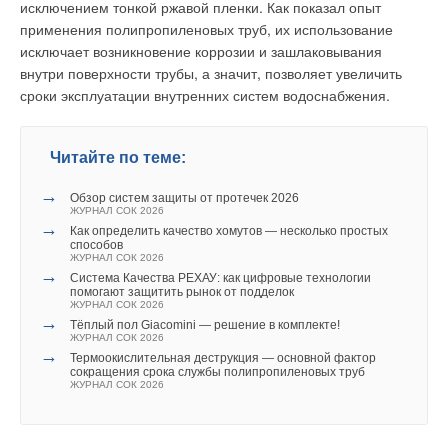
исключением тонкой ржавой пленки. Как показал опыт
нагрузках первая стадия охлаждения воздуха
применения полипропиленовых труб, их использование
обеспечивается воздухом со сменной температурой,
исключает возникновение коррозии и зашлаковывания
производимым системой кондиционирования типа DOAS.
внутри поверхности трубы, а значит, позволяет увеличить
Увеличив холодильную нагрузку, первая регулировка
сроки эксплуатации внутренних систем водоснабжения.
оказывает воздействие сначала только на воздух, понижая
его температуру достаточно низко, чтобы обеспечить точку
росы.
Читайте по теме:
Если температура внутри рабочей зоны остается выше
→
Обзор систем защиты от протечек 2026
заранее установленного значения, в работу включается
ЖУРНАЛ СОК 2026
→
вторая система на основе лучистых панелей, которая
Как определить качество хомутов — несколько простых
способов
вытягивает ощущаемый избыток тепла. В любом случае
ЖУРНАЛ СОК 2026
клапан, который питает панель, не открывается до тех пор,
→
Система Качества РЕХАУ: как цифровые технологии
помогают защитить рынок от подделок
пока показатель температуры в точке росы не будет под
ЖУРНАЛ СОК 2026
контролем посредством удаления влаги. Температура воды
→
Тёплый пол Giacomini — решение в комплекте!
в панели модулируема, что позволяет добиться в
ЖУРНАЛ СОК 2026
→
Термоокислительная деструкция — основной фактор
помещении желаемой температуры. Она будет держаться в
сокращения срока службы полипропиленовых труб
любом случае на 1,5°С выше точки росы, чтобы
ЖУРНАЛ СОК 2026
предупредить конденсацию. Схема представлена
различными зондами-датчиками, которые были размещены