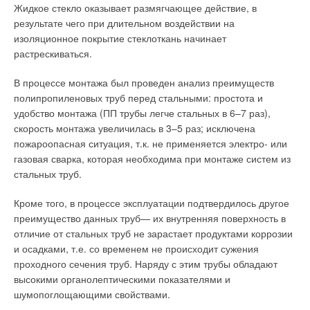
Жидкое стекло оказывает размягчающее действие, в
устанавливаются в непосредственной близости к местам,
Текст комментария
где воздух рассеивается. Подача как теплого, так и
результате чего при длительном воздействии на
Уведомления отключены
холодного воздуха осуществляется в соответствии с
изоляционное покрытие стеклоткань начинает
заданным режимом использования. Система, как
Комментарии
растрескиваться.
правило, представляет собой ряд установленных колонн,
снабжающих воздухом горизонтальную потолочную сеть,
В процессе монтажа был проведен анализ преимуществ
В этой теме еще нет комментариев
которая, в свою очередь, обеспечивает распределение
полипропиленовых труб перед стальными: простота и
воздуха по зонам или отдельным офисным местам.
удобство монтажа (ПП трубы легче стальных в 6–7 раз),
Регулировка воздушного потока возможна как в целом по
офису, так и в отдельных зонах с помощью
скорость монтажа увеличилась в 3–5 раз; исключена
Добавить комментарий
гидравлической части системы.
пожароопасная ситуация, т.к. не применяется электро- или
Жилые помещения и гостиницы. Для этой категории
газовая сварка, которая необходима при монтаже систем из
Ваше имя *
зданий предпочтительны по эстетике и функциональному
стальных труб.
назначению потолочные панели из гипсокартона.
Контроль влажности и смены воздушных масс
Кроме того, в процессе эксплуатации подтвердилось другое
Ваш E-mail *
обеспечивается сетью воздушных каналов, которые
преимущество данных труб— их внутренняя поверхность в
обрабатывают первоначальный воздушный поток и
отличие от стальных труб не зарастает продуктами коррозии
гарантируют запланированную подачу воздуха.
и осадками, т.е. со временем не происходит сужения
Больницы, поликлиники. Для пациентов и посетителей
Текст комментария
медицинских центров потолочное кондиционирование
проходного сечения труб. Наряду с этим трубы обладают
считается наиболее правильным, поскольку такая
высокими органолептическими показателями и
система гарантирует максимальный комфорт,
шумопоглощающими свойствами.
минимальную возможность для распространения