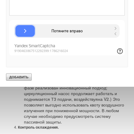
необходимой температуры в помещении Т9. В
любом случае есть граница для температуры Т8,
чтобы она не опустилась ниже минимального
значения (12°С). Если Т8 достигла заданной
температуры (обычно 13°С), а в помещении Т9
требуемая температура (25°С) не достигнута,
включаются насос Р2 и клапан V2, чтобы
температурный показатель достиг заданной
величины внутри помещения. Минимальная
температура подачи воды +1,5°С — это
предупреждает конденсацию на поверхности
панели.
Если датчик указывает на образование
конденсации, насос Р2 останавливается, а клапан
V2 закрывается. (В системах
GIACOMINI
на этой
фазе реализован инновационный подход:
циркуляционный насос продолжает работать и
поднимается Т3 подачи, воздействуяна V2.) Это
позволяет выгодно использовать квоту воздушного
излучения при пониженной мощности. В любом
случае необходимо предусмотреть систему
пассивной защиты.
Контроль охлаждения.