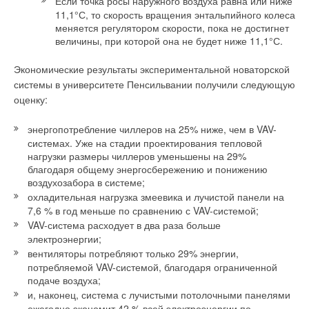
Если точка росы наружного воздуха равна или ниже
11,1°С, то скорость вращения энтальпийного колеса
меняется регулятором скорости, пока не достигнет
величины, при которой она не будет ниже 11,1°С.
Экономические результаты экспериментальной новаторской
системы в университете Пенсильвании получили следующую
оценку:
энергопотребление чиллеров на 25% ниже, чем в VAV-
системах. Уже на стадии проектирования тепловой
нагрузки размеры чиллеров уменьшены на 29%
благодаря общему энергосбережению и понижению
воздухозабора в системе;
охладительная нагрузка змеевика и лучистой панели на
7,6 % в год меньше по сравнению с VAV-системой;
VAV-система расходует в два раза больше
электроэнергии;
вентиляторы потребляют только 29% энергии,
потребляемой VAV-системой, благодаря ограниченной
подаче воздуха;
и, наконец, система с лучистыми потолочными панелями
ежегодно экономит 42 % всей электроэнергии по